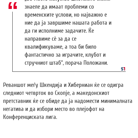
знаеле да имаат проблеми со
временските услови, но најважно е
ние да ја завршиме нашата работа и
да ги исполниме задачите. Ќе
направиме сè за да се
квалификуваме, а тоа би било
фантастично за играчите, клубот и
стручниот штаб“, порача Положани.
Реваншот меѓу Шкендија и Хиберниан ќе се одигра
следниот четврток во Скопје, а македонскиот
претставник ќе се обиде да ја надомести минималната
негатива и да избори место во плејофот на
Конференциската лига.