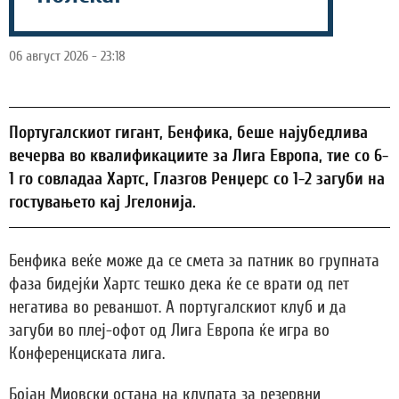
06 август 2026 - 23:18
Португалскиот гигант, Бенфика, беше најубедлива
вечерва во квалификациите за Лига Европа, тие со 6-
1 го совладаа Хартс, Глазгов Ренџерс со 1-2 загуби на
гостувањето кај Јгелонија.
Бенфика веќе може да се смета за патник во групната
фаза бидејќи Хартс тешко дека ќе се врати од пет
негатива во реваншот. А португалскиот клуб и да
загуби во плеј-офот од Лига Европа ќе игра во
Конференциската лига.
Бојан Миовски остана на клупата за резервни