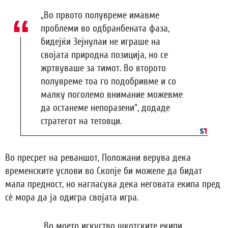
„Во првото полувреме имавме
проблеми во одбранбената фаза,
бидејќи Зејнулаи не играше на
својата природна позиција, но се
жртвуваше за тимот. Во второто
полувреме тоа го подобривме и со
малку поголемо внимание можевме
да останеме непоразени“, додаде
стратегот на тетовци.
Во пресрет на реваншот, Положани верува дека
временските услови во Скопје би можеле да бидат
мала предност, но нагласува дека неговата екипа пред
сè мора да ја одигра својата игра.
„Во моето искуство шкотските екипи