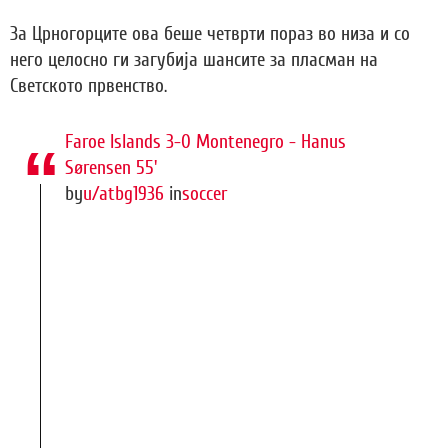
За Црногорците ова беше четврти пораз во низа и со
него целосно ги загубија шансите за пласман на
Светското првенство.
Faroe Islands 3-0 Montenegro - Hanus
Sørensen 55'
by
u/atbg1936
in
soccer