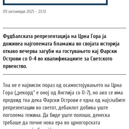
09 октомври 2025 - 23:13
Фудбалската репрезентација на Црна Гора ја
доживеа најголемата бламажа во својата историја
откако вечерва загуби на гостувањето кај Фарски
Острови со 0-4 во квалификациите за Светското
првенство.
Тоа не е највисок пораз од осамостојувањето на Црна
Гора („рекорд“ е оној од Англија со 0-7), но ако се има
предвид тоа дека Фарски Острови е една од најслабите
репрезентации во светот, дебаклот добива уште
поголема тежина. Да биде уште полошо, денеска
требаше да почне нова ера во црногорската