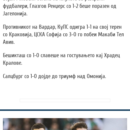
фудбалери, Глазгов Ренџерс со 1-2 беше поразен од
Јагелонија.
Противникот на Вардар, КуПС одигра 1-1 на свој терен
со Краковија, ЦСКА Софија со 3-0 го побеи Макаби Тел
Авив.
Бешикташ со 1-0 славеше на гостувањето кај Храдец
Кралове.
Салцбург со 1-0 дојде до триумф над Омонија.