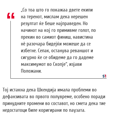
„Со тоа што го покажаа двете екипи
на теренот, мислам дека нерешен
резултат ќе беше најправеден. Но
начинот на кој го примивме голот, по
прекин во самиот финиш, навистина
нè разочара бидејќи можеше да се
избегне. Сепак, останува реваншот и
сигурно ќе се обидеме да го дадеме
максимумот во Скопје“, изјави
Положани.
Тој истакна дека Шкендија имала проблеми во
дефанзивата во првото полувреме, особено поради
принудните промени во составот, но смета дека тие
недостатоци биле коригирани по паузата.