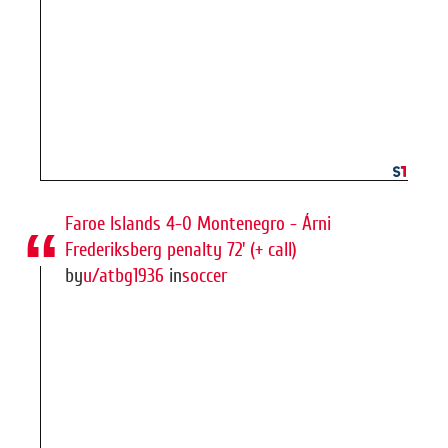
Faroe Islands 4-0 Montenegro - Árni
Frederiksberg penalty 72' (+ call)
by
u/atbg1936
in
soccer