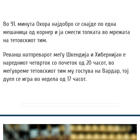
Во 91. минута Охора најдобро се снајде по една
мешаница од корнер и ја смести топката во мрежата
на тетовскиот тим.
Реванш натпреварот меѓу Шкендија и Хибернијан е
наредниот четврток со почеток од 20 часот, во
меѓувреме тетовскиот тим му гостува на Вардар, тој
дуел се игра во недела од 17 часот.