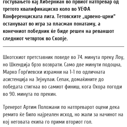
гостувањето кај Хиберниан во првиот натпревар од
третото квалификациско коло во УЕФА
Конференциската лига. Тетовските „црвено-црни“
остануваат во игра за пласман понатаму, а
конечниот победник ќе биде решен на реваншот
следниот четврток во Скопје.
Шкотскиот претставник поведе во 74. минута преку Лоу,
но Шкендија брзо возврати. Само две минути подоцна,
Марко Ѓорѓиевски израмни на 1-1 по одличната
асистенција на Зејнулаи. Сепак, домаќините до
победата стигнаа во самиот финиш, кога Охора погоди
во 90. минута по прекин.
Тренерот Артим Положани по натпреварот оцени дека
ремито ќе било најреален исход, но жали за начинот на
кој неговата екипа го прими вториот гол.