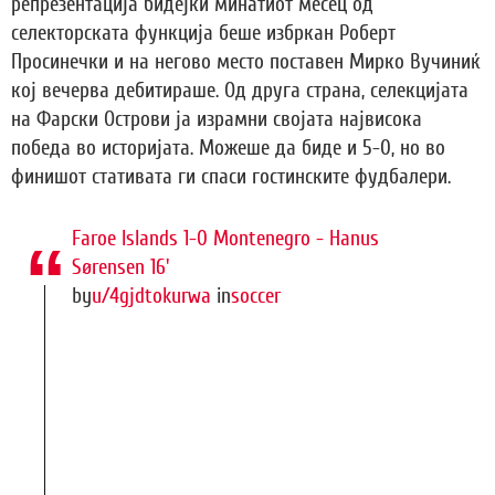
репрезентација бидејќи минатиот месец од
селекторската функција беше избркан Роберт
Просинечки и на негово место поставен Мирко Вучиниќ
кој вечерва дебитираше. Од друга страна, селекцијата
на Фарски Острови ја израмни својата највисока
победа во историјата. Можеше да биде и 5-0, но во
финишот стативата ги спаси гостинските фудбалери.
Faroe Islands 1-0 Montenegro - Hanus
Sørensen 16'
by
u/4gjdtokurwa
in
soccer