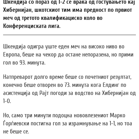
Шкендија со пораз од 1-2 се враќа од гостувањето кај
Хибернијан, шкотскиот тим има предност по првиот
меч од третото квалификациско коло во
Конференциската лига.
Шкендија одигра уште еден меч на високо ниво во
Европа, беше на чекор да остане непоразена, но прими
гол во 93. минута.
Натпреварот долго време беше со почетниот резултат,
конечно беше отворен во 73. минута кога Елдинг по
асистенција од Рајт погоди за водство на Хибернијан од
1-0.
Но, само три минути подоцна нововлезениот Марко
Ѓорѓиевски постигна гол за израмнување на 1-1, но тоа
не беше се.