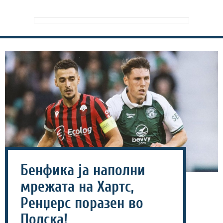
Бенфика ја наполни
мрежата на Хартс,
Ренџерс поразен во
Полска!