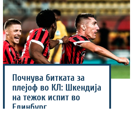
Почнува битката за
плејоф во КЛ: Шкендија
на тежок испит во
Единбург
06 август 2026 - 14:08