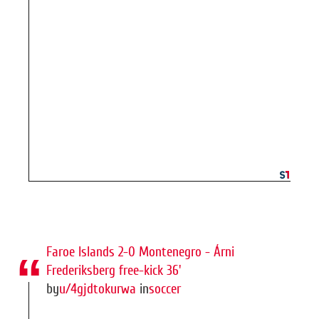
Faroe Islands 2-0 Montenegro - Árni
Frederiksberg free-kick 36'
by
u/4gjdtokurwa
in
soccer