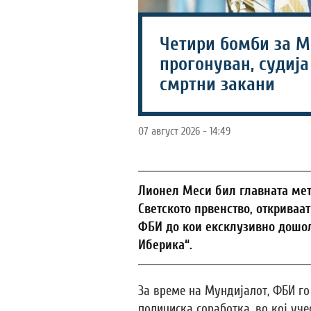
Четири бомби за М
прогонуван, судија
смртни закани
07 август 2026 - 14:49
Лионел Меси бил главната мет
Светското првенство, открива
ФБИ до кои ексклузивно дошо
Иберика“.
За време на Мундијалот, ФБИ г
полициска соработка, во кој уч