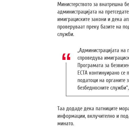
Министерството за внатрешна бе
администрацијата на претседате
имиграциските закони и дека ап
проверуваат преку базите на по
служби.
„Администрацијата на 
спроведува имиграциск
Програмата за безвизен
ЕСТА континуирано се 
податоци на органите 
безбедносните служби“, 
Таа додаде дека патниците мора
информации, вклучително и под
минато.