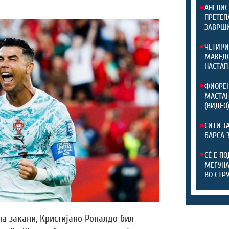
АНГЛИС
ПРЕТЕП
ЗАВРШИ
ЧЕТИРИ
МАКЕДО
НАСТАП
ФИОРЕН
МАСТАН
(ВИДЕО
СИТИ Ј
БАРСА 
СЀ Е П
МЕЃУНА
ВО СТР
на закани, Кристијано Роналдо бил