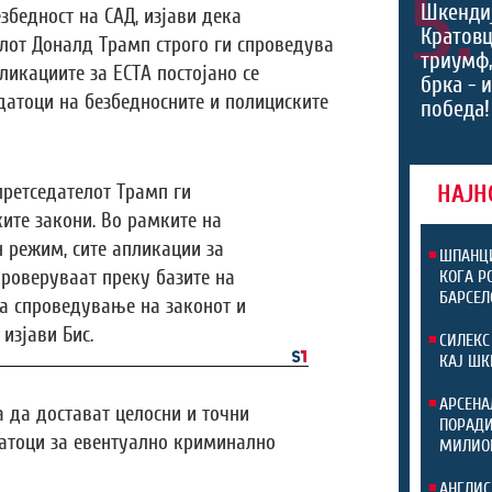
5.
Шкендиј
збедност на САД, изјави дека
Кратовц
лот Доналд Трамп строго ги спроведува
триумф
ликациите за ЕСТА постојано се
брка - 
датоци на безбедносните и полициските
победа!
претседателот Трамп ги
НАЈН
ите закони. Во рамките на
 режим, сите апликации за
ШПАНЦИ
проверуваат преку базите на
КОГА Р
БАРСЕЛ
за спроведување на законот и
изјави Бис.
СИЛЕКС
КАЈ ШК
АРСЕНА
 да достават целосни и точни
ПОРАДИ
атоци за евентуално криминално
МИЛИО
АНГЛИС