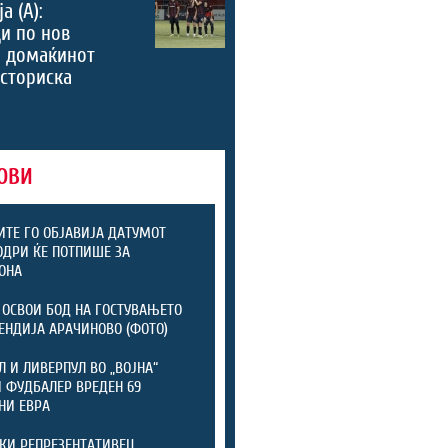
а (А):
и по нов
, домаќинот
историска
ОВИ
ТЕ ГО ОБЈАВИЈА ДАТУМОТ
ОДРИ ЌЕ ПОТПИШЕ ЗА
ОНА
 ОСВОИ БОД НА ГОСТУВАЊЕТО
ЕНДИЈА АРАЧИНОВО (ФОТО)
Л И ЛИВЕРПУЛ ВО „ВОЈНА“
 ФУДБАЛЕР ВРЕДЕН 69
НИ ЕВРА
КИ РЕПРЕЗЕНТАТИВЕЦ