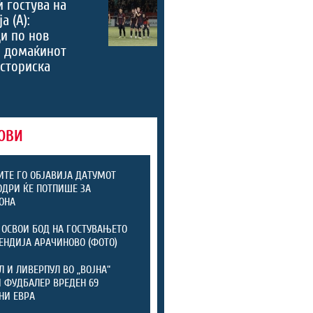
ѝ гостува на
а (А):
и по нов
, домаќинот
историска
ОВИ
ТЕ ГО ОБЈАВИЈА ДАТУМОТ
ОДРИ ЌЕ ПОТПИШЕ ЗА
ОНА
 ОСВОИ БОД НА ГОСТУВАЊЕТО
ЕНДИЈА АРАЧИНОВО (ФОТО)
Л И ЛИВЕРПУЛ ВО „ВОЈНА“
 ФУДБАЛЕР ВРЕДЕН 69
НИ ЕВРА