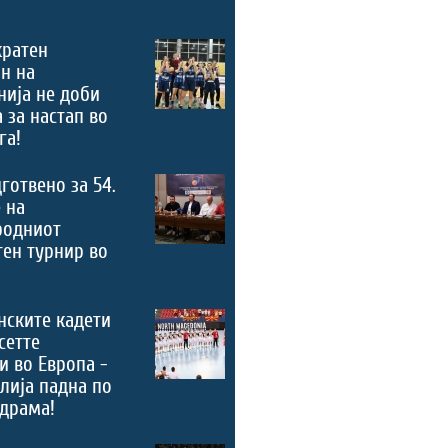
кратен
н на
ија не доби
 за настап во
га!
дготвено за 54.
 на
родниот
ен турнир во
нските кадети
сетте
и во Европа -
лија падна по
драма!