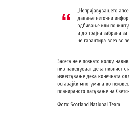
„Непријавувањето апсе
давање неточни инфор
одбивање или поништу
и до трајна забрана за
не гарантира влез во зе
Засега не е познато колку навив
нив наведуваат дека нивниот ста
известување дека конечната одл
оставајќи многумина во неизвес
планираното патување на Светск
Фото: Scotland National Team