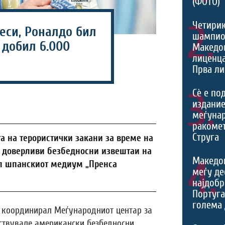
(ФОТО)
2.
Четири
еси, Роналдо бил
шампио
 добил 6.000
Македон
лиценца
Прва ли
3.
Сѐ е по
издание
меѓуна
ракомет
Струга
а на терористички закани за време на
ат доверливи безбедносни извештаи на
4.
Македо
л шпанскиот медиум „Пренса
меѓу де
најдобр
Португа
голема 
о координирал Меѓународниот центар за
ествувале американски безбедносни