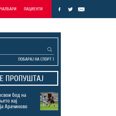
ЕЧАЛБАРИ
ПАЦИЕНТИ
Е ПРОПУШТАЈ
освои бод на
њето кај
ја Арачиново