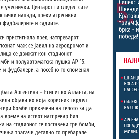
5.
Силекс 
е учеснички. Центарот ги следел сите
Шкендиј
истички напади, преку агресивни
Кратовц
триумф
н фудбалерите и судиите.
брка - 
победа!
си пристигнала пред натпреварот
епознат маж се јавил на аеродромот и
 лица се движат кон стадионот
НАЈН
мби и полуавтоматска пушка АР-15,
и и фудбалери, а посебно го споменал
ШПАНЦИ
КОГА Р
БАРСЕЛ
бата Аргентина – Египет во Атланта, на
вила објава во која корисник тврдел
СИЛЕКС
етири бомби прикачени на телото за да
КАЈ ШК
За време на истиот натпревар бил
АРСЕНА
ка на стадионот се поставени три бомби,
ПОРАДИ
МИЛИО
учиња трагачи детално го пребарале