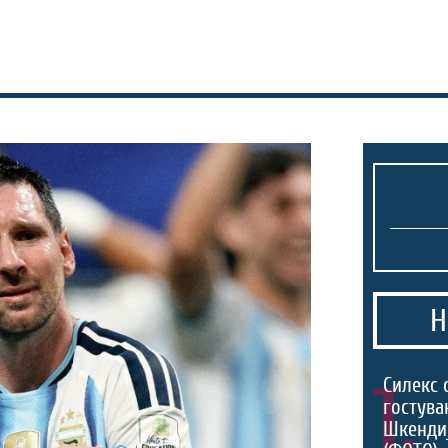
Н
1.
Силекс 
гостува
Шкенди