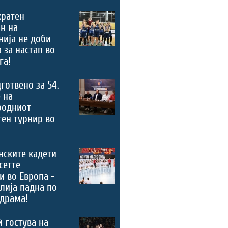
кратен
н на
ија не доби
 за настап во
га!
дготвено за 54.
 на
родниот
ен турнир во
нските кадети
сетте
и во Европа -
лија падна по
драма!
ѝ гостува на