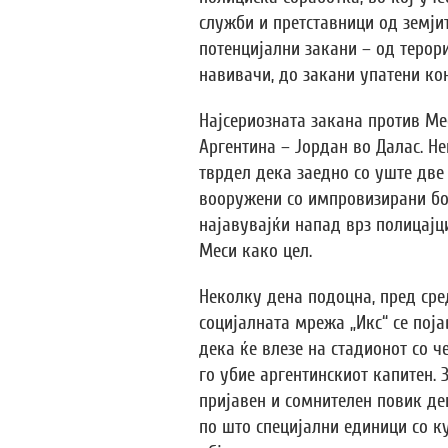
служби и претставници од земјит
потенцијални закани – од терор
навивачи, до закани упатени ко
Најсериозната закана против Ме
Аргентина – Јордан во Далас. Н
тврдел дека заедно со уште две
вооружени со импровизирани бо
најавувајќи напад врз полицајц
Меси како цел.
Неколку дена подоцна, пред сред
социјалната мрежа „Икс“ се поја
дека ќе влезе на стадионот со ч
го убие аргентинскиот капитен. 
пријавен и сомнителен повик де
по што специјални единици со к