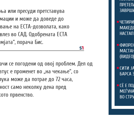
ПРЕТЕП
ња или пресуди претставува
ЗАВРШИ
мации и може да доведе до
ЧЕТИРИ
вање на ЕСТА-дозволата, како
МАКЕДО
НАСТАП
 влез во САД. Одобрената ЕСТА
мјата“, порача Бис.
ФИОРЕН
МАСТАН
(ВИДЕО
ачи се погодени од овој проблем. Дел од
СИТИ Ј
тус е променет во „на чекање“, со
БАРСА 
ука може да потрае до 72 часа,
СЀ Е П
ност само неколку дена пред
МЕЃУНА
ото првенство.
ВО СТР