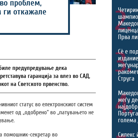
во проблем,
2.
Четири
м ги откажале
шампио
Македон
лиценца
Прва ли
3.
Сѐ е по
издание
меѓуна
обиле предупредување дека
ракомет
ретставува гаранција за влез во САД,
Струга
кот на Светското првенство.
4.
Македо
меѓу де
нивниот статус во електронскиот систем
најдобр
оменет од „одобрено“ во „патувањето не
Португа
голема 
ување.
Силекс 
та помошник-секретар во