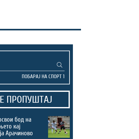
Е ПРОПУШТАЈ
освои бод на
њето кај
ја Арачиново