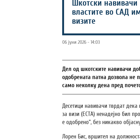
Шкотски навивачи 
властите во САД и
визите
06 јуни 2026 - 14:03
Дел од шкотските навивачи д
одобрената патна дозвола не п
само неколку дена пред почето
Десетици навивачи тврдат дека 
за визи (ЕСТА) ненадејно бил пр
е одобрено“, без никакво објасн
Лорен Бис, вршител на должнос