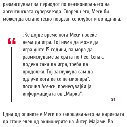
размислуваат за периодот по пензионирањето на
аргентинската суперѕвезда. Според него, Меси би
можел да остане тесно поврзан со клубот и во иднина.
„Ќе дојде време кога Меси повеќе
нема да игра. Тој нема да може да
игра уште 15 години, па мора да
размислуваме за ерата по Лео. Сепак,
додека сака да игра, треба да
продолжи. Тој заслужува сам да
одлучи кога ќе се пензионира“,
посочил Асенси, пренесувајќи ја
информацијата од „Марка“.
Една од опциите е Меси по завршувањето на кариерата
да стане еден од акционерите на Интер Мајами. Во