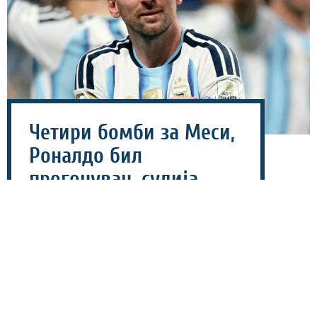
Четири бомби за Меси,
Роналдо бил
прогонуван, судија
добил 6.000 смртни
закани
07 август 2026 - 14:49