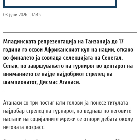
03 јуни 2026 - 17:45
Младинската репрезентација на Танзанија до 17
години го освои Африканскиот куп на нации, откако
во финалето ја совлада селекцијата на Сенегал.
Сепак, по завршувањето на турнирот во центарот на
вниманието се најде најдобриот стрелец на
шампионатот, Дисмас Атанаси.
Атанаси со три постигнати голови ја понесе титулата
најдобар стрелец на турнирот, но веднаш по неговите
настапи на социјалните мрежи се отвори дебата околу
неговата возраст.