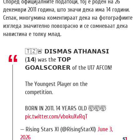
Според официјалните податоци, тој е роден на 26
декември 2011 година, што значи дека има 14 години.
Сепак, многумина коментираат дека на фотографиите
изгледа значително повозрасно и се сомневаат дека
навистина е толку млад.
🇹🇿🚨 𝗗𝗜𝗦𝗠𝗔𝗦 𝗔𝗧𝗛𝗔𝗡𝗔𝗦𝗜
(𝟭𝟰) was the 𝗧𝗢𝗣
𝗚𝗢𝗔𝗟𝗦𝗖𝗢𝗥𝗘𝗥 of the U17 AFCON!
The Youngest Player on the
competition.
BORN IN 2011. 14 YEARS OLD 🤯🤯🤯
pic.twitter.com/vbokuXvRqT
— Rising Stars XI (@RisingStarXI)
June 3,
2026