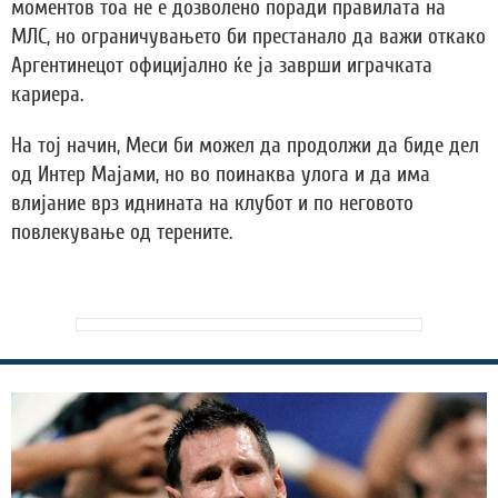
моментов тоа не е дозволено поради правилата на
МЛС, но ограничувањето би престанало да важи откако
Аргентинецот официјално ќе ја заврши играчката
кариера.
На тој начин, Меси би можел да продолжи да биде дел
од Интер Мајами, но во поинаква улога и да има
влијание врз иднината на клубот и по неговото
повлекување од терените.