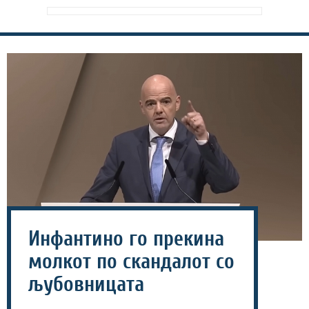
Инфантино го прекина
молкот по скандалот со
љубовницата