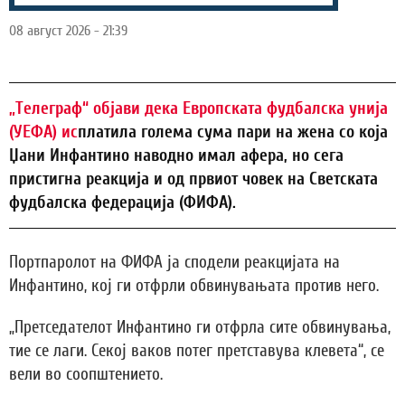
08 август 2026 - 21:39
„Телеграф“ објави дека Европската фудбалска унија
(УЕФА) ис
платила голема сума пари на жена со која
Џани Инфантино наводно имал афера, но сега
пристигна реакција и од првиот човек на Светската
фудбалска федерација (ФИФА).
Портпаролот на ФИФА ја сподели реакцијата на
Инфантино, кој ги отфрли обвинувањата против него.
„Претседателот Инфантино ги отфрла сите обвинувања,
тие се лаги. Секој ваков потег претставува клевета“, се
вели во соопштението.