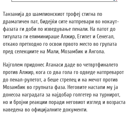
Танзанија до шампионскиот трофеј стигна по
драматичен пат, бидејќи сите натпревари во нокаут-
фазата ги доби по изведување пенали. На патот до
титулата ги елиминираше Алжир, Египет и Сенегал,
откако претходно го освои првото место во групата
пред селекциите на Мали, Мозамбик и Ангола.
Најголем придонес Атанаси даде во четвртфиналето
против Алжир, кога со два гола го одведе натпреварот
до пенал-рулетот, а беше стрелец и на мечот против
Мозамбик во групната фаза. Неговите настапи му ја
донесоа наградата за најдобар голгетер на турнирот,
но и бројни реакции поради неговиот изглед и возраста
наведена во официјалните документи.