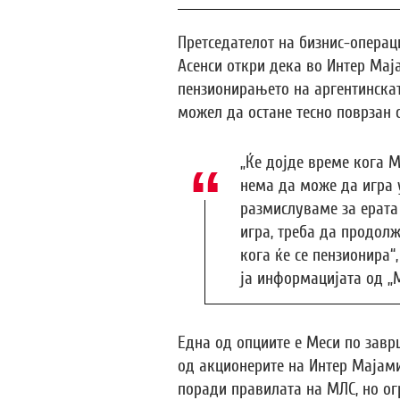
Претседателот на бизнис-операц
Асенси откри дека во Интер Мај
пензионирањето на аргентинскат
можел да остане тесно поврзан с
„Ќе дојде време кога М
нема да може да игра 
размислуваме за ерата 
игра, треба да продолж
кога ќе се пензионира“
ја информацијата од „
Една од опциите е Меси по завр
од акционерите на Интер Мајами
поради правилата на МЛС, но о