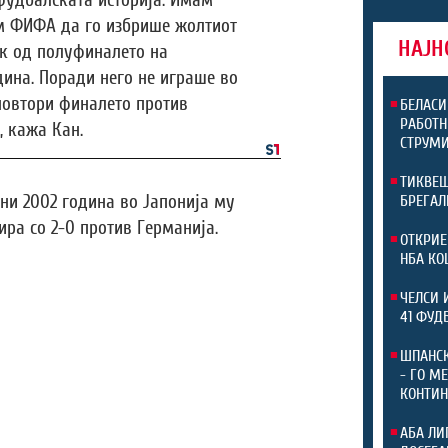
 фудбалската историја. Имам
м ФИФА да го избрише жолтиот
НАЈН
к од полуфиналето на
дина. Поради него не играше во
 повтори финалето против
БЕЛАСИ
РАБОТН
, кажа Кан.
СТРУМИ
ТИКВЕШ
уни 2002 година во Јапонија му
БРЕГАЛ
ира со 2-0 против Германија.
ОТКРИЕ
НБА КО
ЧЕЛСИ 
41 ФУД
ШПАНСК
- ГО М
КОНТИН
АБА ЛИ