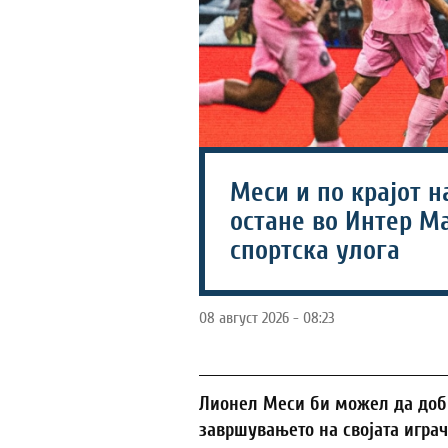
Меси и по крајот н
остане во Интер Ма
спортска улога
08 август 2026 - 08:23
Лионел Меси би можел да доби
завршувањето на својата играч