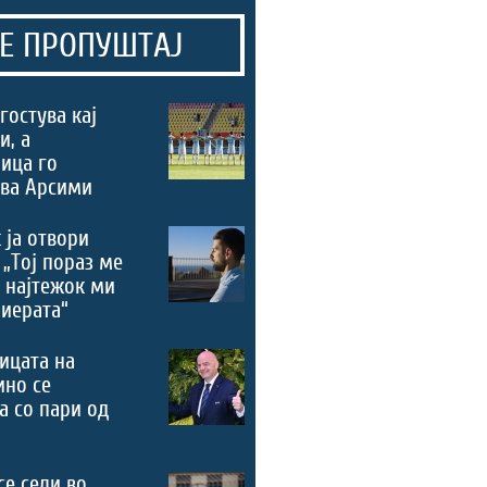
Е ПРОПУШТАЈ
гостува кај
и, а
ица го
ува Арсими
 ја отвори
 „Тој пораз ме
 најтежок ми
риерата“
ицата на
ино се
а со пари од
се сели во