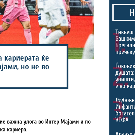
Н
1.
Тиквеш 
Башким
Брегалн
пречек
а кариерата ќе
2.
јами, но не во
Ѓоковиќ
душата:
уништи,
е во ка
3.
Љубовн
Инфант
богател
УЕФА
е важна улога во Интер Мајами и по
ка кариера.
Араухо 