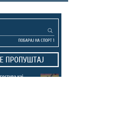
Е ПРОПУШТАЈ
гостува кај
и, а
ица го
ува Арсими
 ја отвори
 „Тој пораз ме