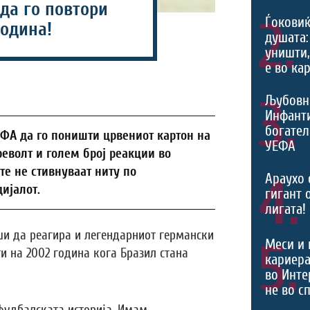
да го повтори
2.
Ѓоковиќ
година!
душата:
уништи,
е во ка
3.
Љубовн
Инфант
богател
ФА да го поништи црвениот картон на
УЕФА
еволт и голем број реакции во
те не стивнуваат ниту по
4.
Араухо 
ијалот.
гигант 
лигата!
ши да реагира и легендарниот германски
5.
Меси и 
ти на 2002 година кога Бразил стана
кариера
во Инте
не во с