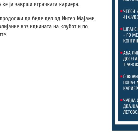
 ќе ја заврши играчката кариера.
ЧЕЛСИ 
41 ФУД
 продолжи да биде дел од Интер Мајами,
влијание врз иднината на клубот и по
ШПАНСК
те.
- ГО М
КОНТИН
АБА ЛИ
ДОСЕГА
ТРАНС
ЃОКОВИ
ПОРАЗ 
КАРИЕР
ЧУДНА 
ДВАЈЦА
ЛЕТОВО