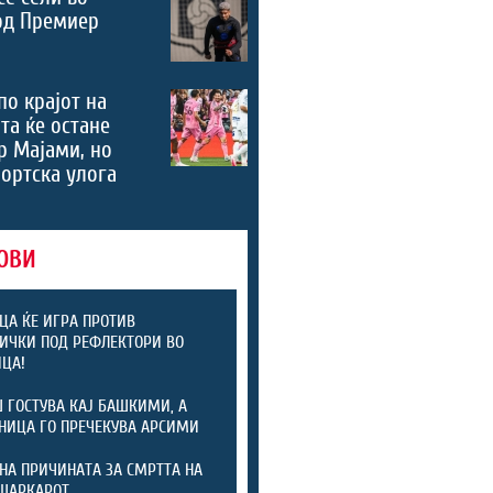
од Премиер
по крајот на
та ќе остане
р Мајами, но
портска улога
ОВИ
ЦА ЌЕ ИГРА ПРОТИВ
ИЧКИ ПОД РЕФЛЕКТОРИ ВО
ЦА!
 ГОСТУВА КАЈ БАШКИМИ, А
НИЦА ГО ПРЕЧЕКУВА АРСИМИ
НА ПРИЧИНАТА ЗА СМРТТА НА
ШАРКАРОТ