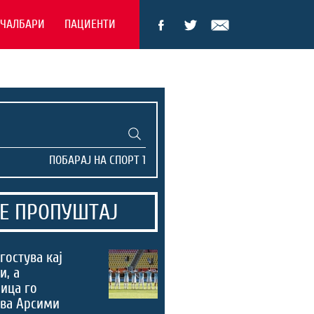
ЕЧАЛБАРИ
ПАЦИЕНТИ
Е ПРОПУШТАЈ
гостува кај
и, а
ица го
ува Арсими