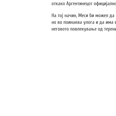
откако Аргентинецот официјално
На тој начин, Меси би можел да
но во поинаква улога и да има 
неговото повлекување од терени