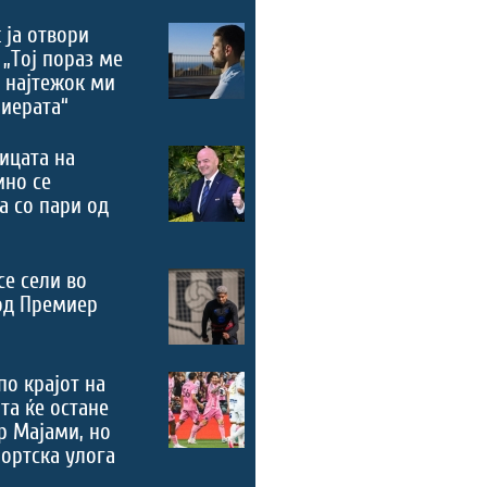
 ја отвори
 „Тој пораз ме
 најтежок ми
риерата“
ицата на
ино се
а со пари од
се сели во
од Премиер
по крајот на
та ќе остане
р Мајами, но
портска улога