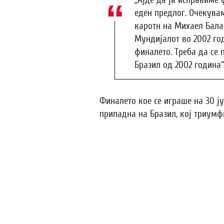
„Ајде да ја исправиме
еден предлог. Очекува
каротн на Михаел Бала
Мундијалот во 2002 го
финалето. Треба да се
Бразил од 2002 година“
Финалето кое се играше на 30 ј
припадна на Бразил, кој триумф