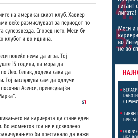
4.
гигант 
лигата!
иите на американскиот клуб, Хавиер
ами веќе размислуваат за периодот по
5.
Меси и 
а суперѕвезда. Според него, Меси би
кариера
о клубот и во иднина.
во Инте
не во с
еси повеќе нема да игра. Тој
уште 15 години, па мора да
НАЈН
по Лео. Сепак, додека сака да
и. Тој заслужува сам да одлучи
, посочил Асенси, пренесувајќи
БЕЛАСИ
Марка“.
РАБОТН
СТРУМИ
ТИКВЕШ
шувањето на кариерата да стане еден
БРЕГАЛ
. Во моментов тоа не е дозволено
ОТКРИЕ
граничувањето би престанало да важи
НБА КО