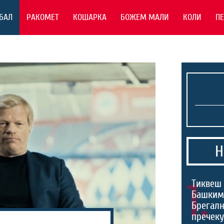
БАЛ
РАКОМЕТ
КОШАРКА
БОЖЕМ МАЛИ
КОЛИ
П
Н
1.
Тиквеш 
Башким
Брегалн
пречек