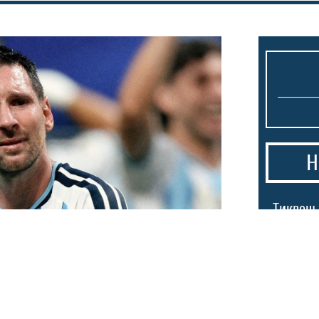
Н
1.
Тиквеш 
Башким
Брегалн
пречек
2.
Ѓоковиќ
еси, Роналдо бил
душата: