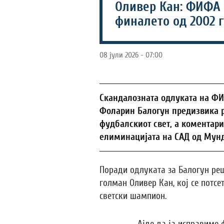
Оливер Кан: ФИФА 
финалето од 2002 
08 јули 2026 - 07:00
Скандалозната одлуката на ФИ
Фоларин Балогун предизвика р
фудбалскиот свет, а коментари
елиминацијата на САД од Мунд
Поради одлуката за Балогун ре
голман Оливер Кан, кој се потсе
светски шампион.