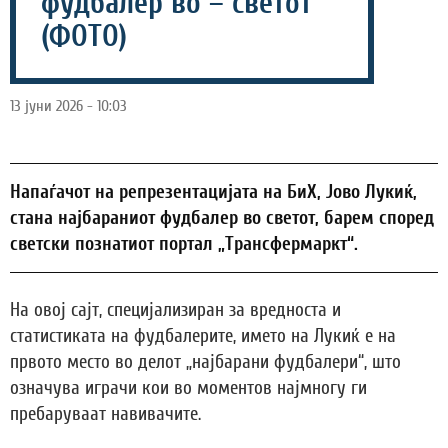
фудбалер во – светот
(ФОТО)
13 јуни 2026 - 10:03
Напаѓачот на репрезентацијата на БиХ, Јово Лукиќ,
стана најбараниот фудбалер во светот, барем според
светски познатиот портал „Трансфермаркт“.
На овој сајт, специјализиран за вредноста и
статистиката на фудбалерите, името на Лукиќ е на
првото место во делот „најбарани фудбалери“, што
означува играчи кои во моментов најмногу ги
пребаруваат навивачите.