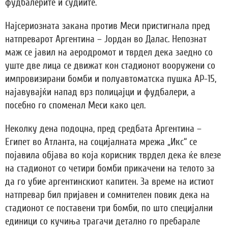
фудбалерите и судиите.
Најсериозната закана против Меси пристигнала пред
натпреварот Аргентина – Јордан во Далас. Непознат
маж се јавил на аеродромот и тврдел дека заедно со
уште две лица се движат кон стадионот вооружени со
импровизирани бомби и полуавтоматска пушка АР-15,
најавувајќи напад врз полицајци и фудбалери, а
посебно го споменал Меси како цел.
Неколку дена подоцна, пред средбата Аргентина –
Египет во Атланта, на социјалната мрежа „Икс“ се
појавила објава во која корисник тврдел дека ќе влезе
на стадионот со четири бомби прикачени на телото за
да го убие аргентинскиот капитен. За време на истиот
натпревар бил пријавен и сомнителен повик дека на
стадионот се поставени три бомби, по што специјални
единици со кучиња трагачи детално го пребарале