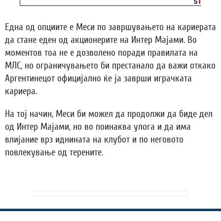
Една од опциите е Меси по завршувањето на кариерата
да стане еден од акционерите на Интер Мајами. Во
моментов тоа не е дозволено поради правилата на
МЛС, но ограничувањето би престанало да важи откако
Аргентинецот официјално ќе ја заврши играчката
кариера.
На тој начин, Меси би можел да продолжи да биде дел
од Интер Мајами, но во поинаква улога и да има
влијание врз иднината на клубот и по неговото
повлекување од терените.