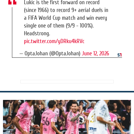
Lukic is the first forward on record
(since 1966) to record 9+ aerial duels in
a FIFA World Cup match and win every
single one of them (9/9 - 100%).
Headstrong.
pic.twitter.com/yDRku4kRVc
— OptaJohan (@OptaJohan)
June 12, 2026