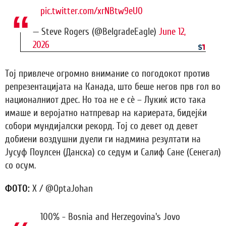
pic.twitter.com/xrNBtw9eU0
— Steve Rogers (@BelgradeEagle)
June 12,
2026
Тој привлече огромно внимание со погодокот против
репрезентацијата на Канада, што беше негов прв гол во
националниот дрес. Но тоа не е сè – Лукиќ исто така
имаше и веројатно натпревар на кариерата, бидејќи
собори мундијалски рекорд. Тој со девет од девет
добиени воздушни дуели ги надмина резултати на
Јусуф Поулсен (Данска) со седум и Салиф Сане (Сенегал)
со осум.
ФОТО:
X / @OptaJohan
100% - Bosnia and Herzegovina's Jovo