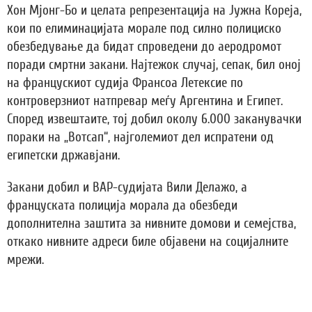
Хон Мјонг-Бо и целата репрезентација на Јужна Кореја,
кои по елиминацијата морале под силно полициско
обезбедување да бидат спроведени до аеродромот
поради смртни закани. Најтежок случај, сепак, бил оној
на францускиот судија Франсоа Летексие по
контроверзниот натпревар меѓу Аргентина и Египет.
Според извештаите, тој добил околу 6.000 заканувачки
пораки на „Вотсап“, најголемиот дел испратени од
египетски државјани.
Закани добил и ВАР-судијата Вили Делажо, а
француската полиција морала да обезбеди
дополнителна заштита за нивните домови и семејства,
откако нивните адреси биле објавени на социјалните
мрежи.