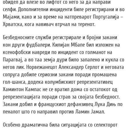
обидел да влезе во лифтот со него за да направи
селфи. Дополнителни инциденти биле регистрирани и во
Мајами, како и за време на натпреварот Португалија –
Хрватска, кога навивач втрчал на теренот.
Безбедносните служби регистрирале и бројни закани
кон други фудбалери. Килијан Мбапе бил изложен на
ксенофобски навреди по инцидент со голманот на
Парагвај, а во таа земја дури било запалено и кукла со
негов лик. Норвежанецот Александер Серлот и неговата
сопруга добиле сериозни закани поради промашена
гол-шанса, додека колумбискиот репрезентативец
Хаминтон Кампас не се вратил дома со остатокот од
репрезентацијата поради страв за својата безбедност.
Закани добил и францускиот дефанзивец Лука Дињ по
пеналот што го направил против Ламин Јамал.
Особено драматична била ситуацијата со селекторот