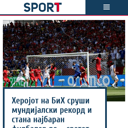
Херојот на БиХ сруши
мундијалски рекорд и
стана најбаран