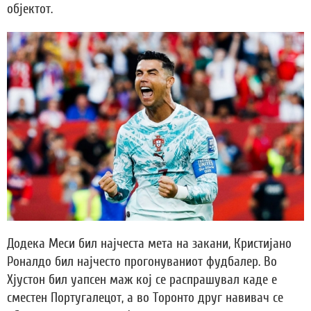
објектот.
Додека Меси бил најчеста мета на закани, Кристијано
Роналдо бил најчесто прогонуваниот фудбалер. Во
Хјустон бил уапсен маж кој се распрашувал каде е
сместен Португалецот, а во Торонто друг навивач се