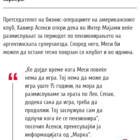
Претседателот на бизнис-операциите на американскиот
клуб, Хавиер Асенси откри дека во Интер Мајами веќе
размислуваат за периодот по пензионирањето на
аргентинската суперѕвезда. Според него, Меси би
можел да остане тесно поврзан со клубот и во иднина.
„Ќе дојде време кога Меси повеќе
нема да игра. Тој нема да може да
игра уште 15 години, па мора да
размислуваме за ерата по Лео. Сепак,
додека сака да игра, треба да
продолжи. Тој заслужува сам да
одлучи кога ќе се пензионира“,
посочил Асенси, пренесувајќи ја
информацијата од „Марка“.