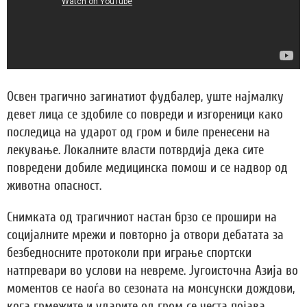
Освен трагично загинатиот фудбалер, уште најмалку
девет лица се здобиле со повреди и изгореници како
последица на ударот од гром и биле пренесени на
лекување. Локалните власти потврдија дека сите
повредени добиле медицинска помош и се надвор од
животна опасност.
Снимката од трагичниот настан брзо се прошири на
социјалните мрежи и повторно ја отвори дебатата за
безбедносните протоколи при играње спортски
натпревари во услови на невреме. Југоисточна Азија во
моментов се наоѓа во сезоната на монсунски дождови,
кога грмежите и ударите од гром се честа појава.