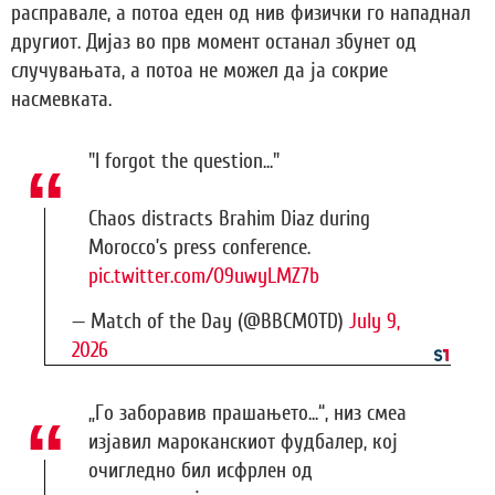
расправале, а потоа еден од нив физички го нападнал
другиот. Дијаз во прв момент останал збунет од
случувањата, а потоа не можел да ја сокрие
насмевката.
"I forgot the question..."
Chaos distracts Brahim Diaz during
Morocco’s press conference.
pic.twitter.com/O9uwyLMZ7b
— Match of the Day (@BBCMOTD)
July 9,
2026
„Го заборавив прашањето...“, низ смеа
изјавил мароканскиот фудбалер, кој
очигледно бил исфрлен од