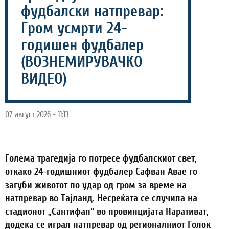
фудбалски натпревар:
Гром усмрти 24-
годишен фудбалер
(ВОЗНЕМИРУВАЧКО
ВИДЕО)
07 август 2026 - 11:13
Голема трагедија го потресе фудбалскиот свет,
откако 24-годишниот фудбалер Сафван Авае го
загуби животот по удар од гром за време на
натпревар во Тајланд. Несреќата се случила на
стадионот „Сантифап“ во провинцијата Наративат,
додека се играл натпревар од регионалниот Голок