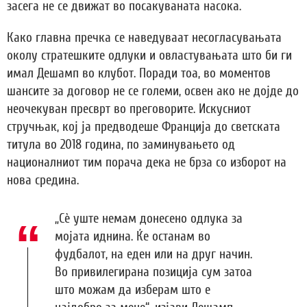
засега не се движат во посакуваната насока.
Како главна пречка се наведуваат несогласувањата
околу стратешките одлуки и овластувањата што би ги
имал Дешамп во клубот. Поради тоа, во моментов
шансите за договор не се големи, освен ако не дојде до
неочекуван пресврт во преговорите. Искусниот
стручњак, кој ја предводеше Франција до светската
титула во 2018 година, по заминувањето од
националниот тим порача дека не брза со изборот на
нова средина.
„Сè уште немам донесено одлука за
мојата иднина. Ќе останам во
фудбалот, на еден или на друг начин.
Во привилегирана позиција сум затоа
што можам да изберам што е