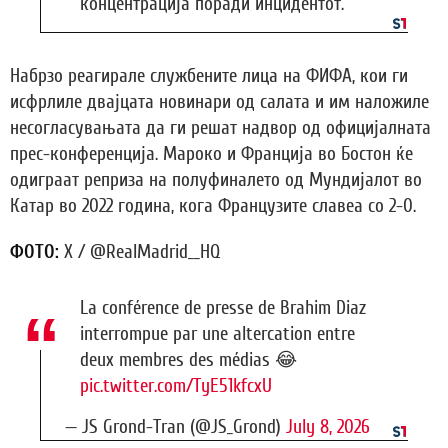
концентрација поради инцидентот.
Набрзо реагирале службените лица на ФИФА, кои ги
исфрлиле двајцата новинари од салата и им наложиле
несогласувањата да ги решат надвор од официјалната
прес-конференција. Мароко и Франција во Бостон ќе
одиграат реприза на полуфиналето од Мундијалот во
Катар во 2022 година, кога Французите славеа со 2-0.
ФОТО:
X / @RealMadrid__HQ
La conférence de presse de Brahim Diaz
interrompue par une altercation entre
deux membres des médias 😂
pic.twitter.com/TyE51kfcxU
— JS Grond-Tran (@JS_Grond)
July 8, 2026