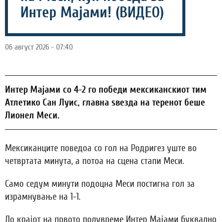
Интер Мајами! (ВИДЕО)
06 август 2026 - 07:40
Интер Мајами со 4-2 го победи мексиканскиот тим
Атлетико Сан Луис, главна ѕвезда на теренот беше
Лионел Меси.
Мексиканците поведоа со гол на Родригез уште во
четвртата минута, а потоа на сцена стапи Меси.
Само седум минути подоцна Меси постигна гол за
израмнување на 1-1.
До крајот на првото полувреме Интер Мајами буквално