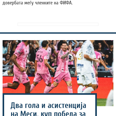
довербата меѓу членките на ФИФА.
Два гола и асистенција
на Меси, куп победа за