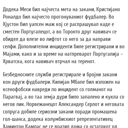
Додека Меси бил најчеста мета на закани, Кристијано
Роналдо бил најчесто прогонуваниот фудбалер. Во
Хјустон бил уапсен маж кој се распрашувал каде е
сместен Португалецот, а во Торонто друг навивач се
обидел да влезе во лифтот со него за да направи
селфи. Дополнителни инциденти биле регистрирани и во
Мајами, како и за време на натпреварот Португалија –
Хрватска, кога навивач втрчал на теренот.
Безбедносните служби регистрирале и бројни закани
кон други фудбалери. Килијан Мбапе бил изложен на
ксенофобски навреди по инцидент со голманот на
Парагвај, а во таа земја дури било запалено и кукла со
негов лик. Норвежанецот Александер Серлот и неговата
сопруга добиле сериозни закани поради промашена
гол-шанса, додека колумбискиот репрезентативец
Хаминтон Кампас не се вратил дома со остатокот од