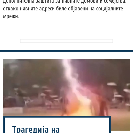
дополнителна заштита за нивните домови и семејства,
откако нивните адреси биле објавени на социјалните
мрежи.
Трагедија на