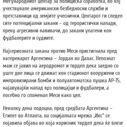
Меѓународниот центар за полициска соработка, во кој
учествувале американски безбедносни служби и
претставници од земјите учеснички. Центарот ги следел
сите потенцијални закани – од терористички напади,
преку агресивни навивачи, до закани упатени кон
фудбалерите и судиите.
Најсериозната закана против Меси пристигнала пред
натпреварот Аргентина – Јордан во Далас. Непознат
маж се јавил на аеродромот и тврдел дека заедно со
уште две лица се движат кон стадионот вооружени со
импровизирани бомби и полуавтоматска пушка АР-15,
најавувајќи напад врз полицајци и фудбалери, а
посебно го споменал Меси како цел.
Неколку дена подоцна, пред средбата Аргентина –
Египет во Атланта, на социјалната мрежа „Икс“ се
појавила објава во која корисник тврдел дека ќе влезе