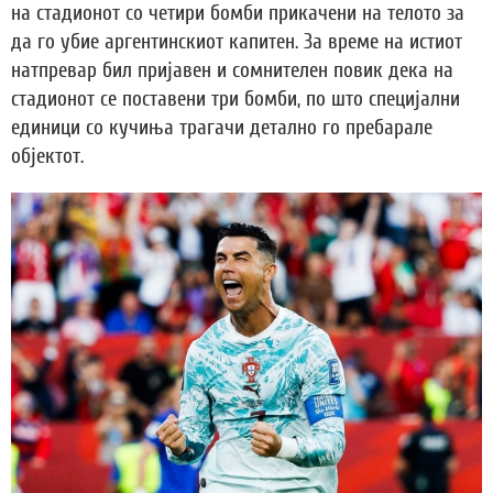
на стадионот со четири бомби прикачени на телото за
да го убие аргентинскиот капитен. За време на истиот
натпревар бил пријавен и сомнителен повик дека на
стадионот се поставени три бомби, по што специјални
единици со кучиња трагачи детално го пребарале
објектот.