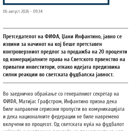
06 август 2026 - 09:34
Претседателот на ФИФА, Џани Инфантино, јавно се
извини за начинот на кој беше претставен
контроверзниот предлог за продажба на 20 проценти
од комерцијалните права на Светското првенство на
приватни инвеститори, откако идејата предизвика
силни реакции во светската фудбалска јавност.
Во заедничко обраќање со генералниот секретар на
ФИФА, Матијас Графстром, Инфантино призна дека
биле направени сериозни пропусти во комуникацијата
и дека националните федерации не биле навремено
вклучени во процесот. Од светската куќа на фудбалот