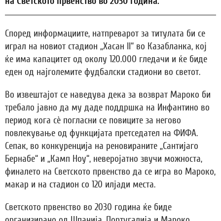
на Светското првенство во 2030 година.
Според информациите, натпреварот за титулата би се
играл на новиот стадион „Хасан II“ во Казабланка, кој
ќе има капацитет од околу 120.000 гледачи и ќе биде
еден од најголемите фудбалски стадиони во светот.
Во извештајот се наведува дека за возврат Мароко би
требало јавно да му даде поддршка на Инфантино во
период кога сè погласни се повиците за негово
повлекување од функцијата претседател на ФИФА.
Сепак, во конкуренција на реновираните „Сантијаго
Бернабе“ и „Камп Ноу“, неверојатно звучи можноста,
финалето на Светското првенство да се игра во Мароко,
макар и на стадион со 120 илјади места.
Светското првенство во 2030 година ќе биде
организирано од Шпанија, Португалија и Мароко,