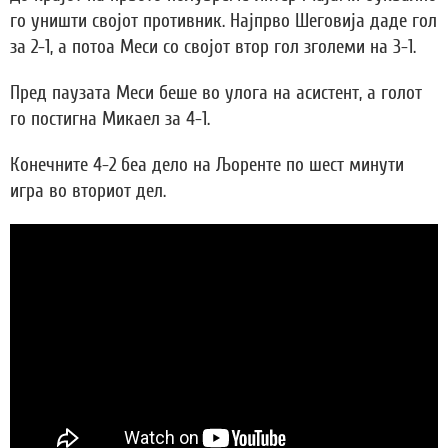
го уништи својот противник. Најпрво Шеговија даде гол
за 2-1, а потоа Меси со својот втор гол зголеми на 3-1.
Пред паузата Меси беше во улога на асистент, а голот
го постигна Микаел за 4-1.
Конечните 4-2 беа дело на Љоренте по шест минути
игра во вториот дел.