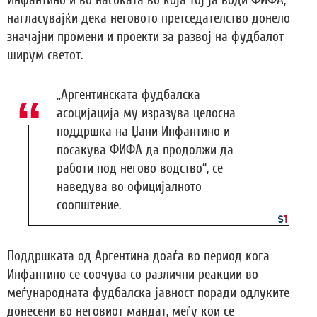
нагласувајќи дека неговото претседателство донело
значајни промени и проекти за развој на фудбалот
ширум светот.
„Аргентинската фудбалска
асоцијација му изразува целосна
поддршка на Џани Инфантино и
посакува ФИФА да продолжи да
работи под негово водство“, се
наведува во официјалното
соопштение.
Поддршката од Аргентина доаѓа во период кога
Инфантино се соочува со различни реакции во
меѓународната фудбалска јавност поради одлуките
донесени во неговиот мандат, меѓу кои се