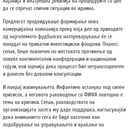
најавија и внатрешна ревизија на процедурите со цел
да се спречат слични ситуации во иднина.
Предлогот предвидуваше формирање нова
комерцијална компанија преку која дел од приходите
од најголемото фудбалско натпреварување ќе се
понудат на приватни инвестициски фондови. Планот,
сепак, беше повлечен по жестокото противење од
повеќе континентални конфедерации и национални
сојузи, кои оценија дека процесот бил нетранспарентен
и донесен без доволни консултации.
И покрај извинувањето, Инфантино останува под силен
притисок, а неговото раководење со ФИФА повторно е
тема на критики. Сепак, раководството на
организацијата засега му даде поддршка, нагласувајќи
дека вниманието сега ќе биде насочено кон
подобрување на управувањето и враќање на