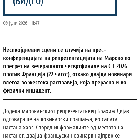
(ВИДЕО)
09 јули 2026 - 11:47
Несекојдневни сцени се случија на прес-
конференцијата на репрезентацијата на Мароко во
пресрет на вечерашното четвртфинале на СП 2026
против Франција (22 часот), откако двајца новинари
влегоа во жестока расправија, која прерасна и во
физички инцидент.
Додека мароканскиот репрезентативец Брахим Дијаз
одговараше на новинарски прашања, во салата
настана хаос. Според информациите од местото на
настанот, двајца француски новинари најпрво се