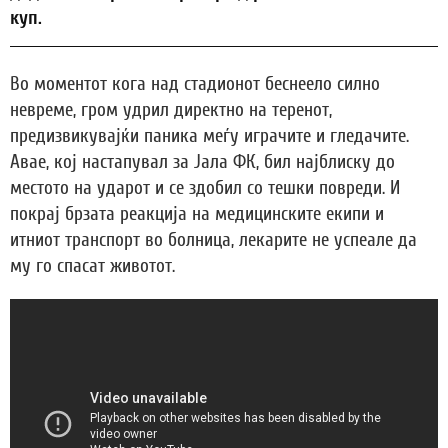
куп.
Во моментот кога над стадионот беснеело силно
невреме, гром удрил директно на теренот,
предизвикувајќи паника меѓу играчите и гледачите.
Авае, кој настапувал за Јала ФК, бил најблиску до
местото на ударот и се здобил со тешки повреди. И
покрај брзата реакција на медицинските екипи и
итниот транспорт во болница, лекарите не успеале да
му го спасат животот.