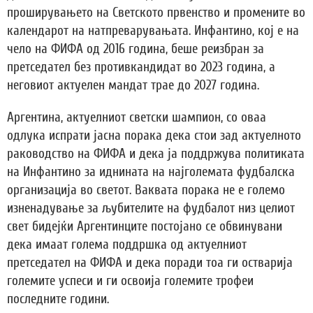
проширувањето на Светското првенство и промените во
календарот на натпреварувањата. Инфантино, кој е на
чело на ФИФА од 2016 година, беше реизбран за
претседател без противкандидат во 2023 година, а
неговиот актуелен мандат трае до 2027 година.
Аргентина, актуелниот светски шампион, со оваа
одлука испрати јасна порака дека стои зад актуелното
раководство на ФИФА и дека ја поддржува политиката
на Инфантино за иднината на најголемата фудбалска
организација во светот. Ваквата порака не е големо
изненадување за љубителите на фудбалот низ целиот
свет бидејќи Аргентинците постојано се обвинувани
дека имаат голема поддршка од актуелниот
претседател на ФИФА и дека поради тоа ги остварија
големите успеси и ги освоија големите трофеи
последните години.