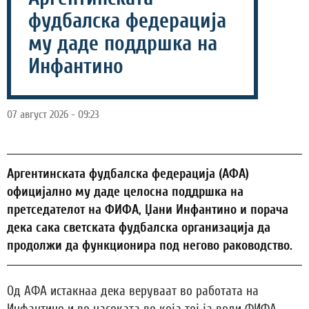
фудбалска федерација
му даде поддршка на
Инфантино
07 август 2026 - 09:23
Аргентинската фудбалска федерација (АФА)
официјално му даде целосна поддршка на
претседателот на ФИФА, Џани Инфантино и порача
дека сака светската фудбалска организација да
продолжи да функционира под негово раководство.
Од АФА истакнаа дека веруваат во работата на
Инфантино и во насоката во која тој ја води ФИФА,