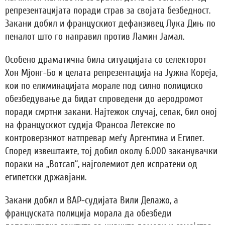
репрезентацијата поради страв за својата безбедност.
Закани добил и францускиот дефанзивец Лука Дињ по
пеналот што го направил против Ламин Јамал.
Особено драматична била ситуацијата со селекторот
Хон Мјонг-Бо и целата репрезентација на Јужна Кореја,
кои по елиминацијата морале под силно полициско
обезбедување да бидат спроведени до аеродромот
поради смртни закани. Најтежок случај, сепак, бил оној
на францускиот судија Франсоа Летексие по
контроверзниот натпревар меѓу Аргентина и Египет.
Според извештаите, тој добил околу 6.000 заканувачки
пораки на „Вотсап“, најголемиот дел испратени од
египетски државјани.
Закани добил и ВАР-судијата Вили Делажо, а
француската полиција морала да обезбеди