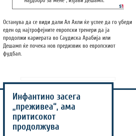
најдобро за мене“, изјави Дешамп.
Останува да се види дали Ал Ахли ќе успее да го убеди
еден од најтрофејните европски тренери да ја
продолжи кариерата во Саудиска Арабија или
Дешамп ќе почека нов предизвик во европскиот
фудбал.
Инфантино засега
„преживеа“, ама
притисокот
продолжува