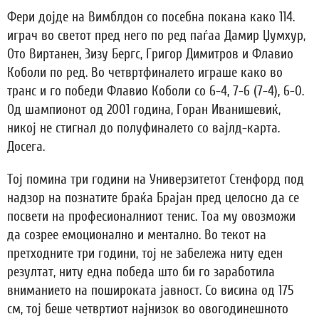
Фери дојде на Вимблдон со посебна покана како 114.
играч во светот пред него по ред паѓаа Дамир Џумхур,
Ото Виртанен, Зизу Бергс, Григор Димитров и Флавио
Коболи по ред. Во четвртфиналето играше како во
транс и го победи Флавио Коболи со 6-4, 7-6 (7-4), 6-0.
Од шампионот од 2001 година, Горан Иванишевиќ,
никој не стигнал до полуфиналето со вајлд-карта.
Досега.
Тој помина три години на Универзитетот Стенфорд под
надзор на познатите браќа Брајан пред целосно да се
посвети на професионалниот тенис. Тоа му овозможи
да созрее емоционално и ментално. Во текот на
претходните три години, тој не забележа ниту еден
резултат, ниту една победа што би го заработила
вниманието на пошироката јавност. Со висина од 175
см, тој беше четвртиот најнизок во овогодинешното