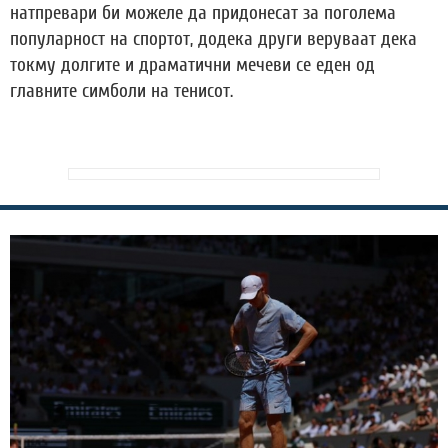
натпревари би можеле да придонесат за поголема
популарност на спортот, додека други веруваат дека
токму долгите и драматични мечеви се еден од
главните симболи на тенисот.