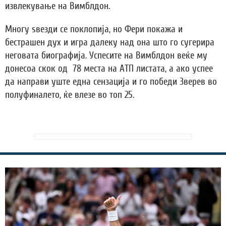
извлекување на Вимблдон.
Многу ѕвезди се поклопија, но Фери покажа и
бестрашен дух и игра далеку над она што го сугерира
неговата биографија. Успесите на Вимблдон веќе му
донесоа скок од 78 места на АТП листата, а ако успее
да направи уште една сензација и го победи Зверев во
полуфиналето, ќе влезе во топ 25.