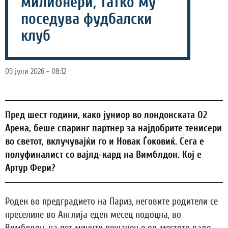
милионери, татко му
поседува фудбалски
клуб
09 јули 2026 - 08:12
Пред шест години, како јуниор во лондонската О2
Арена, беше спаринг партнер за најдобрите тенисери
во светот, вклучувајќи го и Новак Ѓоковиќ. Сега е
полуфиналист со вајлд-кард на Вимблдон. Кој е
Артур Фери?
Роден во предградието на Париз, неговите родители се
преселиле во Англија еден месец подоцна, во
Вимблдон, на пет минути пешачење од местото каде