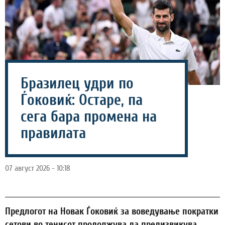
Бразилец удри по
Ѓоковиќ: Остаре, па
сега бара промена на
правилата
07 август 2026 - 10:18
Предлогот на Новак Ѓоковиќ за воведување пократки
сетови во тенисот продолжува да предизвикува