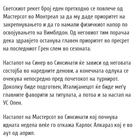
Светскиот рекет број еден претходно се повлече од
Мастерсот во Монтреал за да му даде приоритет на
закрепнувањето и да го намали физичкиот напор по
освојувањето на Вимблдон. Од неговиот тим порачаа
дека здравјето останува главен приоритет во пресрет
на последниот Грен слем во сезоната.
Настапот на Синер во Синсинати ќе зависи од неговата
состојба во наредните денови, а конечната одлука се
очекува непосредно пред почетокот на турнирот.
Доколку биде подготвен, Италијанецот ќе биде меѓу
главните фаворити за титулата, а потоа и за настап на
УС Опен.
Настапот на Мастерсот во Синсинати кој почнува
идната недела веќе го откажа Карлос Алкараз кој е во
аут од април.