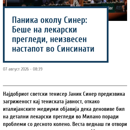
Паника околу Синер:
Беше на лекарски
прегледи, неизвесен
настапот во Синсинати
07 август 2026 - 08:39
Најдобриот светски тенисер Јаник Синер предизвика
загриженост кај тениската јавност, откако
италијанските медиуми објавија дека деновиве бил
на детални лекарски прегледи во Милано поради
проблеми со десното колено. Веста веднаш ги отвори