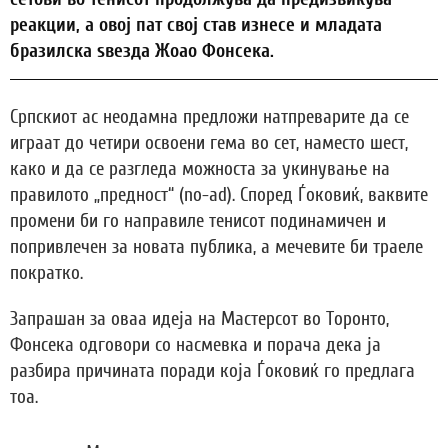
реакции, а овој пат свој став изнесе и младата
бразилска ѕвезда Жоао Фонсека.
Српскиот ас неодамна предложи натпреварите да се
играат до четири освоени гема во сет, наместо шест,
како и да се разгледа можноста за укинување на
правилото „предност“ (no-ad). Според Ѓоковиќ, ваквите
промени би го направиле тенисот подинамичен и
попривлечен за новата публика, а мечевите би траеле
пократко.
Запрашан за оваа идеја на Мастерсот во Торонто,
Фонсека одговори со насмевка и порача дека ја
разбира причината поради која Ѓоковиќ го предлага
тоа.