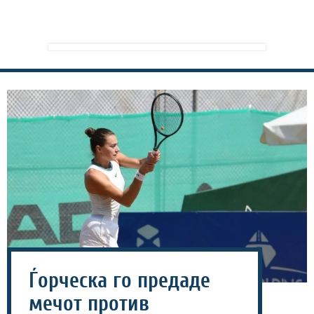
Ѓорческа го предаде
мечот против