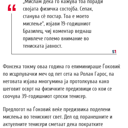
„Мислам дека го кажува тоа поради
својата физичка состојба. Сепак,
станува сè постар. Тоа е моето
мислење“, изјави 19-годишниот
Бразилец, чиј коментар веднаш
привлече големо внимание во
тениската јавност.
Фонсека токму оваа година го елиминираше Ѓоковиќ
по исцрпувачки меч од пет сета на Ролан Гарос, па
неговата изјава многумина ја протолкуваа како
шеговит осврт на физичките предизвици со кои се
соочува 39-годишниот српски тенисер.
Предлогот на Ѓоковиќ веќе предизвика поделени
мислења во тенискиот свет. Дел од поранешните и
актуелните тенисери сметаат дека пократките