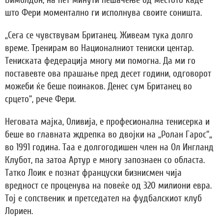
што Фери моментално ги исполнува своите соништа.
„Сега се чувствувам Британец. Живеам тука долго
време. Тренирам во Националниот тениски центар.
Тениската федерација многу ми помогна. Да ми го
поставевте ова прашање пред десет години, одговорот
можеби ќе беше поинаков. Денес сум Британец во
срцето“, рече Фери.
Неговата мајка, Оливија, е професионална тенисерка и
беше во главната ждрепка во двојки на „Ролан Гарос“„
во 1991 година. Таа е долгогодишен член на Ол Ингланд
Клубот, па затоа Артур е многу запознаен со областа.
Татко Лоик е познат француски бизнисмен чија
вредност се проценува на повеќе од 320 милиони евра.
Тој е сопственик и претседател на фудбалскиот клуб
Лориен.