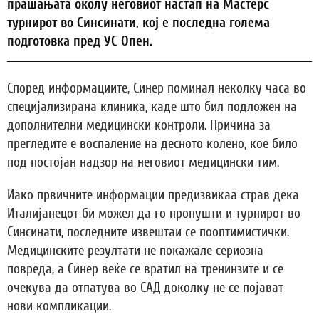
прашањата околу неговиот настап на Мастерс
турнирот во Синсинати, кој е последна голема
подготовка пред УС Опен.
Според информациите, Синер поминал неколку часа во
специјализирана клиника, каде што бил подложен на
дополнителни медицински контроли. Причина за
прегледите е воспаление на десното колено, кое било
под постојан надзор на неговиот медицински тим.
Иако првичните информации предизвикаа страв дека
Италијанецот би можел да го пропушти и турнирот во
Синсинати, последните извештаи се пооптимистички.
Медицинските резултати не покажале сериозна
повреда, а Синер веќе се вратил на тренинзите и се
очекува да отпатува во САД доколку не се појават
нови компликации.