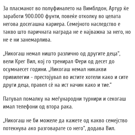
За пласманот во полуфиналето на Вимблдон, Артур ќе
заработи 900.000 фунти, повеќе отколку во целата
негова досегашна кариера. Семејното наследство е
такво што паричната награда не е најважна за него, но
не е ни занемарлива.
„Никогаш немал ништо различно од другите деца“,
вели Крег Вил, кој го тренирал Фери од десет до
осумнаесет години. „Никогаш немал никакви
привилегии - престојувал во истите хотели како и сите
други деца, правел сè на ист начин како и тие.“
Патувал помалку на меѓународни турнири и секогаш
имал телефони од втора рака.
„Никогаш не би можеле да кажете од какво семејство
потекнува ако разговарате со него“, додава Вил.