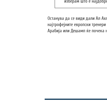
изберам што е најдобро
Останува да се види дали Ал Ахл
најтрофејните европски тренери
Арабија или Дешамп ќе почека 