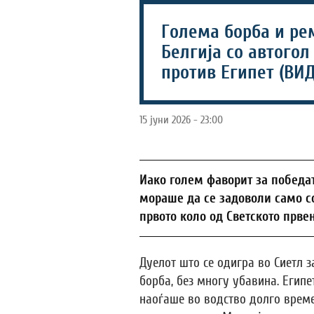
Голема борба и рем
Белгија со автогол
против Египет (ВИ
15 јуни 2026 - 23:00
Иако голем фаворит за победат
мораше да се задоволи само со
првото коло од Светското првен
Дуелот што се одигра во Сиетл з
борба, без многу убавина. Египе
наоѓаше во водство долго време