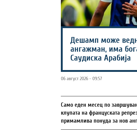
Дешамп може ведн
ангажман, има бог
Саудиска Арабија
06 август 2026 - 09:57
Само еден месец по завршувањ
клупата на француската репре
примамлива понуда за нов ан