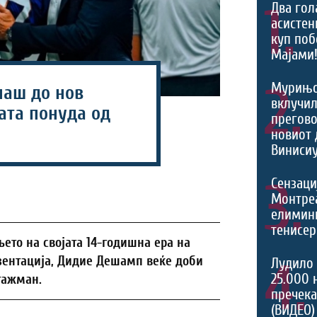
1.
Два гол
асистен
куп поб
Мајами!
2.
Мурињо
аш до нов
вклучил
ата понуда од
прегово
новиот 
Винисиу
3.
Сензаци
Монтреа
елимини
тенисер
ето на својата 14-годишна ера на
4.
зентација, Дидие Дешамп веќе доби
Лудило 
25.000 
гажман.
пречека
(ВИДЕО)