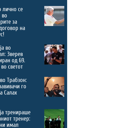
 лично се
 во
рите за
договор на
с!
ја во
л: Зверев
ран од 69.
 во светот
во Трабзон:
навивачи го
а Салах
ја тренираше
вниот тренер:
ни имал