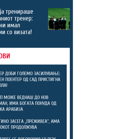
ја тренираше
вниот тренер:
ни имал
и со визата!
ОВИ
ЕР ДОБИ ГОЛЕМО ЗАСИЛУВАЊЕ:
ЕН ПОЕНТЕР ОД САД ПРИСТИГНА
ОЛА!
П МОЖЕ ВЕДНАШ ДО НОВ
АН, ИМА БОГАТА ПОНУДА ОД
КА АРАБИЈА
ИНО ЗАСЕГА „ПРЕЖИВЕА“, АМА
ОКОТ ПРОДОЛЖУВА