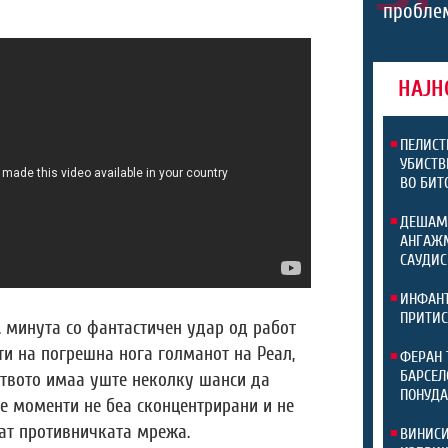
проблем
НАЈН
ПЕЛИСТ
УБИСТВ
ВО БИТ
ДЕШАМ
АНГАЖМ
САУДИС
ИНФАНТ
ПРИТИС
. минута со фантастичен удар од работ
ти на погрешна нога голманот на Реал,
ФЕРАН 
БАРСЕЛ
ството имаа уште неколку шанси да
ПОНУД
те моменти не беа сконцентрирани и не
сат противничката мрежа.
ВИНИСИ