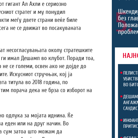
т гигант Ал Ахли е сериозно
5.
Шкенди
усниот стратег и му понудил
без гла
кти меѓу двете страни веќе биле
Положа
сега не се движат во посакуваната
проблем
аат несогласувањата околу стратешките
НАЈН
ги имал Дешамп во клубот. Поради тоа,
не се големи, освен ако не дојде до
ПЕЛИСТ
те. Искусниот стручњак, кој ја
УБИСТВ
та титула во 2018 година, по
ВО БИТ
им порача дека не брза со изборот на
ДЕШАМ
АНГАЖМ
САУДИС
но одлука за мојата иднина. Ќе
ИНФАНТ
а еден или на друг начин. Во
ПРИТИС
а сум затоа што можам да