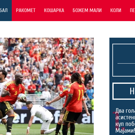
БАЛ
РАКОМЕТ
КОШАРКА
БОЖЕМ МАЛИ
КОЛИ
П
Н
1.
Два гол
асистен
куп поб
Мајами!