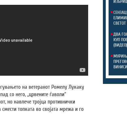
ИЗБРИШ
СЕНЗАЦ
ЕЛИМИН
СВЕТОТ
ДВА ГО
КУП ПО
(ВИДЕО
МУРИЊО
ПРЕГОВ
ВИНИСИ
егувањето на ветеранот Ромелу Лукаку
пад со него, „црвените ѓаволи“
лот, но навлече тројца противнички
 смести топката во својата мрежа и го