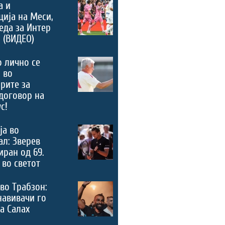
а и
ција на Меси,
еда за Интер
 (ВИДЕО)
 лично се
 во
рите за
договор на
с!
ја во
л: Зверев
ран од 69.
 во светот
во Трабзон:
навивачи го
а Салах