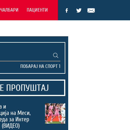
ЕЧАЛБАРИ
ПАЦИЕНТИ
Е ПРОПУШТАЈ
а и
ција на Меси,
еда за Интер
 (ВИДЕО)