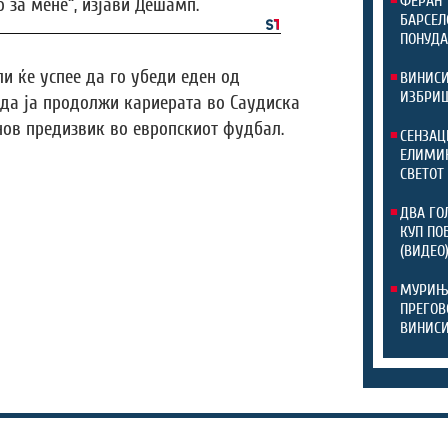
ФЕРАН 
 за мене“, изјави Дешамп.
БАРСЕЛ
ПОНУД
и ќе успее да го убеди еден од
ВИНИСИ
ИЗБРИШ
 да ја продолжи кариерата во Саудиска
нов предизвик во европскиот фудбал.
СЕНЗАЦ
ЕЛИМИН
СВЕТОТ
ДВА ГО
КУП ПО
(ВИДЕО
МУРИЊО
ПРЕГОВ
ВИНИСИ