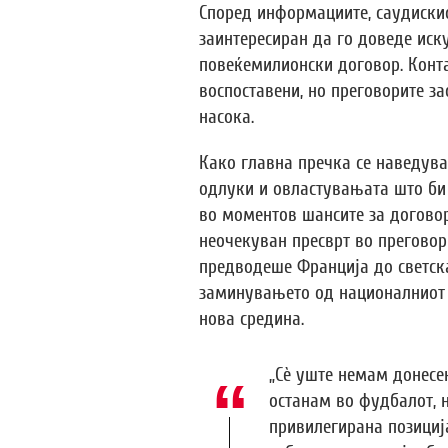
Според информациите, саудискио
заинтересиран да го доведе иск
повеќемилионски договор. Конта
воспоставени, но преговорите за
насока.
Како главна пречка се наведув
одлуки и овластувањата што би 
во моментов шансите за договор 
неочекуван пресврт во преговори
предводеше Франција до светска
заминувањето од националниот т
нова средина.
„Сè уште немам донесе
останам во фудбалот, н
привилегирана позициј