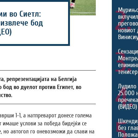
2.
Мурињо
и во Сиетл:
вклучил
 извлече бод
прегово
новиот 
ДЕО)
Винисиу
3.
Сензаци
Монтреа
елимини
тенисер
а, репрезентацијата на Белгија
4.
Лудило 
 бод во дуелот против Египет, во
25.000 
ство.
пречека
(ВИДЕО)
аврши 1-1, а натпреварот донесе голема
5.
Шкенди
т имаше услови за победа бидејќи се
без гла
, но автогол го оневозможи да слави на
Положа