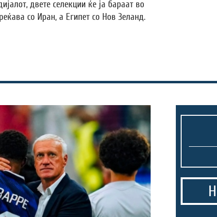
ијалот, двете селекции ќе ја бараат во
реќава со Иран, а Египет со Нов Зеланд.
Н