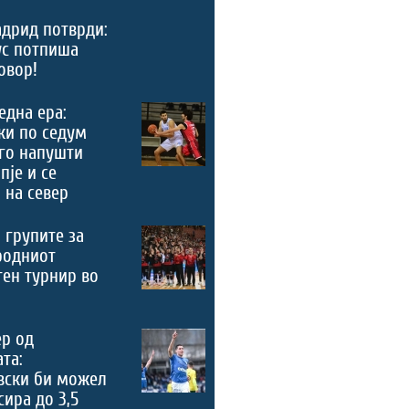
дрид потврди:
ус потпиша
овор!
 една ера:
ки по седум
го напушти
пје и се
 на север
 групите за
родниот
ен турнир во
ер од
та:
вски би можел
сира до 3,5