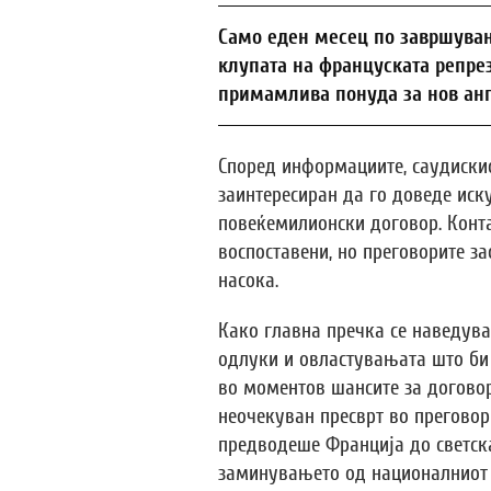
Само еден месец по завршувањ
клупата на француската репре
примамлива понуда за нов ан
Според информациите, саудискио
заинтересиран да го доведе иск
повеќемилионски договор. Конта
воспоставени, но преговорите за
насока.
Како главна пречка се наведув
одлуки и овластувањата што би 
во моментов шансите за договор 
неочекуван пресврт во преговори
предводеше Франција до светска
заминувањето од националниот т