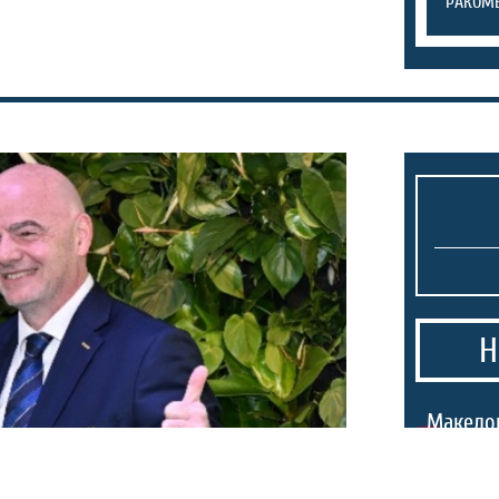
РАКОМЕ
Н
1.
Македо
тргнаа 
победа 
првенст