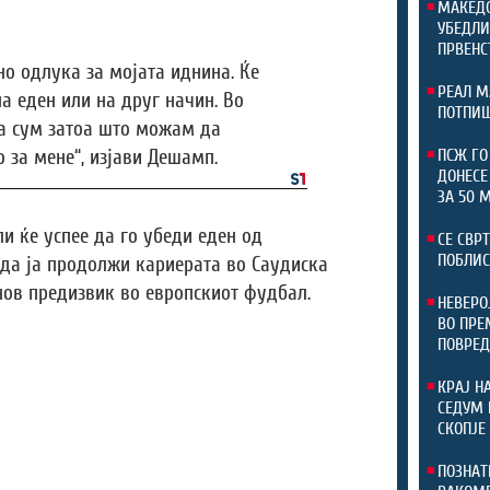
МАКЕДО
УБЕДЛИ
ПРВЕНС
но одлука за мојата иднина. Ќе
РЕАЛ М
а еден или на друг начин. Во
ПОТПИШ
а сум затоа што можам да
 за мене“, изјави Дешамп.
ПСЖ ГО
ДОНЕСЕ
ЗА 50 
и ќе успее да го убеди еден од
СЕ СВР
ПОБЛИС
 да ја продолжи кариерата во Саудиска
нов предизвик во европскиот фудбал.
НЕВЕРО
ВО ПРЕ
ПОВРЕД
КРАЈ Н
СЕДУМ 
СКОПЈЕ
ПОЗНАТ