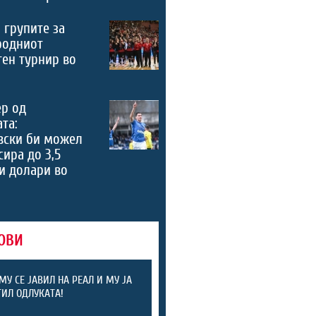
 групите за
родниот
ен турнир во
ер од
та:
вски би можел
сира до 3,5
и долари во
ОВИ
МУ СЕ ЈАВИЛ НА РЕАЛ И МУ ЈА
ИЛ ОДЛУКАТА!