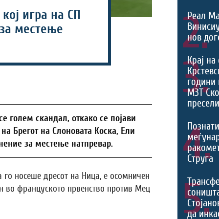
кој игра на СП
2.
Реал Ма
Виниси
 за местење
нов дог
3.
Крај на
Крстевс
години 
МЗТ Ско
пресели
есе голем скандал, откако се појави
4.
Познати
на Брегот на Слоновата Коска, Ели
меѓуна
нение за местење натпревар.
ракомет
Струга
а го носеше дресот на Ница, е осомничен
5.
Трансф
н во француското првенство против Мец
соништа
Стојано
да инка