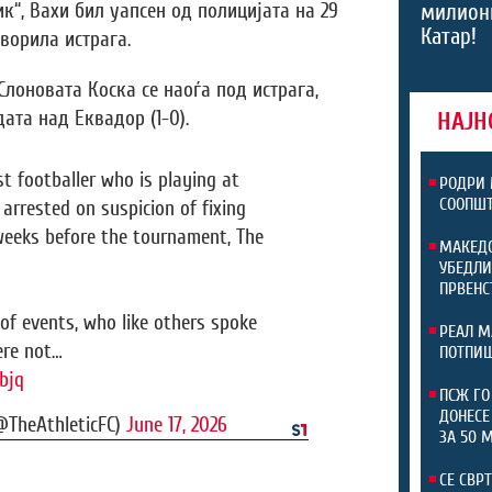
к“, Вахи бил уапсен од полицијата на 29
милион
Катар!
ворила истрага.
Слоновата Коска се наоѓа под истрага,
дата над Еквадор (1-0).
НАЈН
st footballer who is playing at
РОДРИ 
СООПШТ
arrested on suspicion of fixing
weeks before the tournament, The
МАКЕДО
УБЕДЛИ
ПРВЕНС
of events, who like others spoke
РЕАЛ М
re not…
ПОТПИШ
bjq
ПСЖ ГО
ДОНЕСЕ
(@TheAthleticFC)
June 17, 2026
ЗА 50 
СЕ СВР