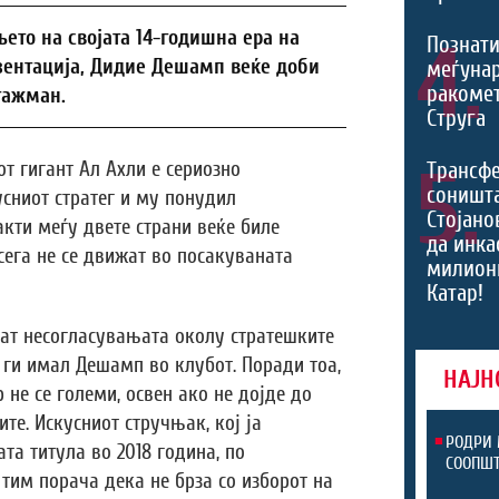
ето на својата 14-годишна ера на
4.
Познати
зентација, Дидие Дешамп веќе доби
меѓуна
ракомет
гажман.
Струга
5.
т гигант Ал Ахли е сериозно
Трансф
соништа
усниот стратег и му понудил
Стојано
кти меѓу двете страни веќе биле
да инка
сега не се движат во посакуваната
милион
Катар!
аат несогласувањата околу стратешките
ги имал Дешамп во клубот. Поради тоа,
НАЈН
не се големи, освен ако не дојде до
те. Искусниот стручњак, кој ја
РОДРИ 
та титула во 2018 година, по
СООПШТ
им порача дека не брза со изборот на