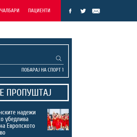
ЕЧАЛБАРИ
ПАЦИЕНТИ
Е ПРОПУШТАЈ
нските надежи
со убедлива
на Европското
во