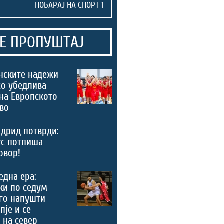
Е ПРОПУШТАЈ
нските надежи
со убедлива
на Европското
во
дрид потврди:
ус потпиша
овор!
 една ера:
ки по седум
го напушти
пје и се
 на север