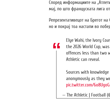
Според информациите на „Атлети
мај, по што француската лига от
Репрезентативецот на Брегот на 
но и покрај тоа настапи во побе
Elye Wahi, the Ivory Coa
the 2026 World Cup, was 
offences less than two 
Athletic can reveal.
Sources with knowledge 
anonymously as they we
pic.twitter.com/6o8UgoG
— The Athletic | Football 