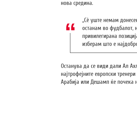
нова средина.
„Сè уште немам донесе
останам во фудбалот, н
привилегирана позициј
изберам што е најдобро
Останува да се види дали Ал Ахл
најтрофејните европски тренери
Арабија или Дешамп ќе почека 