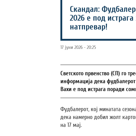
Скандал: Фудбалер 
2026 е под истрага
натпревар!
17 јуни 2026 - 20:25
Светското првенство (СП) го тр
информација дека фудбалерот 
Вахи е под истрага поради сом
Фудбалерот, кој минатата сезон
дека намерно добил жолт карто
на 17 мај.