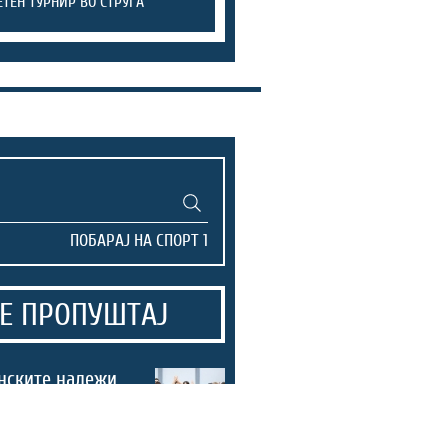
ТЕН ТУРНИР ВО СТРУГА
Е ПРОПУШТАЈ
нските надежи
со убедлива
на Европското
во