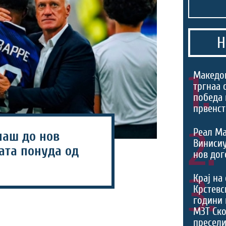
Н
1.
Македо
тргнаа 
победа 
првенст
2.
Реал Ма
аш до нов
Виниси
ата понуда од
нов дог
3.
Крај на
Крстевс
години 
МЗТ Ско
пресели