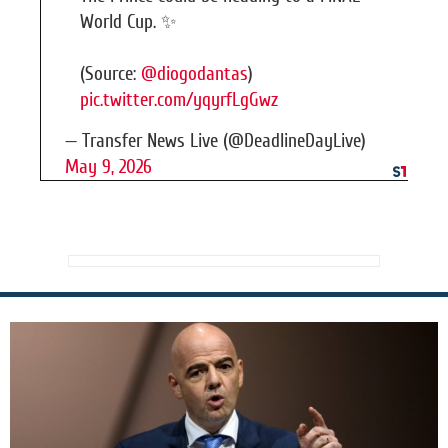
World Cup. ✨
(Source:
@diogodantas
)
pic.twitter.com/yqyrfLgGwz
— Transfer News Live (@DeadlineDayLive)
May 9, 2026