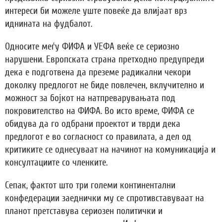
интереси би можеле уште повеќе да влијаат врз
иднината на фудбалот.
Односите меѓу ФИФА и УЕФА веќе се сериозно
нарушени. Европската страна претходно предупреди
дека е подготвена да преземе радикални чекори
доколку предлогот не биде повлечен, вклучително и
можност за бојкот на натпреварувањата под
покровителство на ФИФА. Во исто време, ФИФА се
обидува да го одбрани проектот и тврди дека
предлогот е во согласност со правилата, а дел од
критиките се однесуваат на начинот на комуникација и
консултациите со членките.
Сепак, фактот што три големи континентални
конфедерации заеднички му се спротивставуваат на
планот претставува сериозен политички и