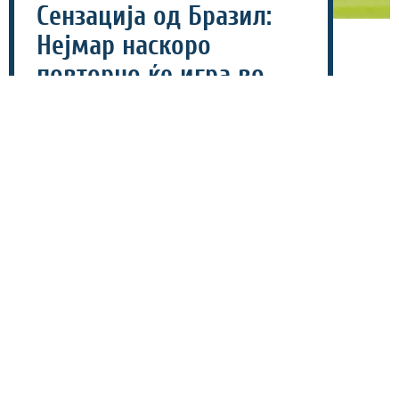
Сензација од Бразил:
Нејмар наскоро
повторно ќе игра во
ист тим со Меси!
09 август 2026 - 15:00
Бразилската суперѕвезда Нејмар би можела на
почетокот од следната година да се пресели во
Интер Мајами и повторно да заигра заедно со
поранешните соиграчи од Барселона - Лионел Меси
и Луис Суарез.
Ваквото тврдење го изнесе неговиот поранешен