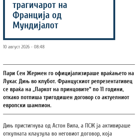
трагичарот на
Франција од
Мундијалот
10 август 2026 - 08:48
Пари Сен Жермен го официјализираше враќањето на
Лукас Дињ во клубот. Францускиот репрезентативец
се враќа на „Паркот на принцовите“ по 11 години,
откако потпиша тригодишен договор со актуелниот
европски шампион.
Дињ пристигнува од Астон Вила, а ПСЖ ја активираше
откупната клаузула во неговиот договор, која