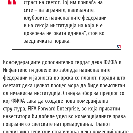
страст на светот. Тој им припаѓа на
сите – на играчите, навивачите,
клубовите, националните федерации
и на секоја институција на која ѝ е
доверена неговата иднина“, стои во
заедничката порака.
Конфедерациите дополнително тврдат дека ФИФА и
Инфантино ги довеле во заблуда националните
федерации и јавноста во врска со планот, поради што
сметаат дека целиот процес мора да биде преиспитан
од независна институција. Станува збор за предлог со
кој ФИФА сака да создаде нова комерцијална
структура, FIFA Forward Enterprise, во која приватни
инвеститори би добиле удел во комерцијалните права
поврзани со светските натпреварувања. Планот
предизвика сериозни стравувања дека комерцијалните