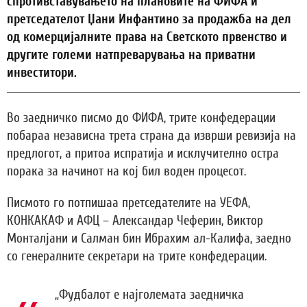
спротивставувањето на плановите на ФИФА и
претседателот Џани Инфантино за продажба на дел
од комерцијалните права на Светското првенство и
другите големи натпреварувања на приватни
инвеститори.
Во заедничко писмо до ФИФА, трите конфедерации
побараа независна трета страна да изврши ревизија на
предлогот, а притоа испратија и исклучително остра
порака за начинот на кој бил воден процесот.
Писмото го потпишаа претседателите на УЕФА,
КОНКАКАФ и АФЦ – Александар Чеферин, Виктор
Монталјани и Салман бин Ибрахим ал-Калифа, заедно
со генералните секретари на трите конфедерации.
„Фудбалот е најголемата заедничка