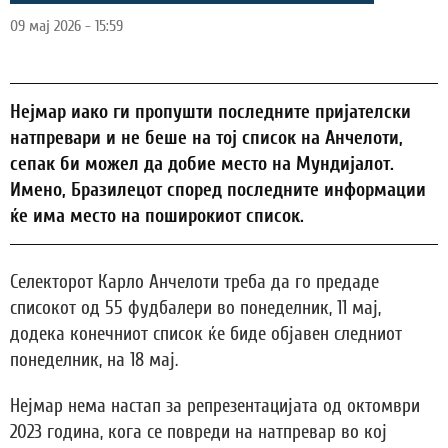
09 мај 2026 - 15:59
Нејмар иако ги пропушти последните пријателски
натпревари и не беше на тој список на Анчелоти,
сепак би можел да добие место на Мундијалот.
Имено, Бразилецот според последните информации
ќе има место на поширокиот список.
Селекторот Карло Анчелоти треба да го предаде
списокот од 55 фудбалери во понеделник, 11 мај,
додека конечниот список ќе биде објавен следниот
понеделник, на 18 мај.
Нејмар нема настап за репрезентацијата од октомври
2023 година, кога се повреди на натпревар во кој