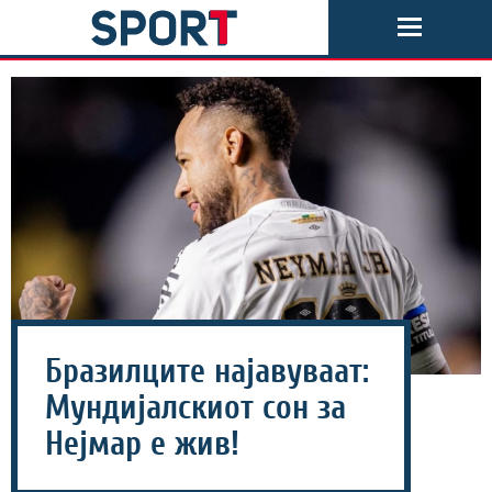
Бразилците најавуваат:
Мундијалскиот сон за
Нејмар е жив!