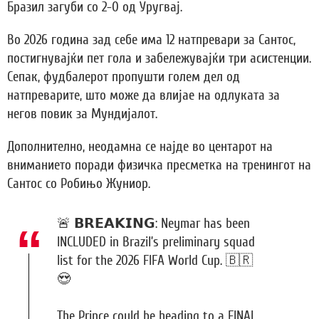
Бразил загуби со 2-0 од Уругвај.
Во 2026 година зад себе има 12 натпревари за Сантос,
постигнувајќи пет гола и забележувајќи три асистенции.
Сепак, фудбалерот пропушти голем дел од
натпреварите, што може да влијае на одлуката за
негов повик за Мундијалот.
Дополнително, неодамна се најде во центарот на
вниманието поради физичка пресметка на тренингот на
Сантос со Робињо Жуниор.
🚨 𝗕𝗥𝗘𝗔𝗞𝗜𝗡𝗚: Neymar has been
INCLUDED in Brazil’s preliminary squad
list for the 2026 FIFA World Cup. 🇧🇷
😍
The Prince could be heading to a FINAL