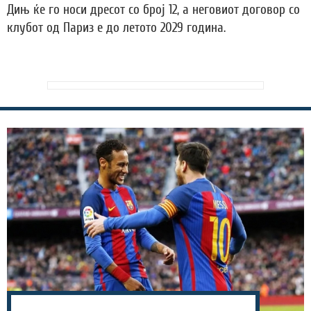
Дињ ќе го носи дресот со број 12, а неговиот договор со
клубот од Париз е до летото 2029 година.