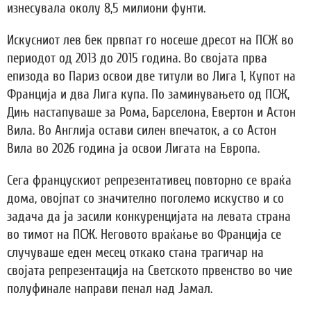
изнесувала околу 8,5 милиони фунти.
Искусниот лев бек првпат го носеше дресот на ПСЖ во
периодот од 2013 до 2015 година. Во својата прва
епизода во Париз освои две титули во Лига 1, Купот на
Франција и два Лига купа. По заминувањето од ПСЖ,
Дињ настапуваше за Рома, Барселона, Евертон и Астон
Вила. Во Англија остави силен впечаток, а со Астон
Вила во 2026 година ја освои Лигата на Европа.
Сега францускиот репрезентативец повторно се враќа
дома, овојпат со значително поголемо искуство и со
задача да ја засили конкуренцијата на левата страна
во тимот на ПСЖ. Неговото враќање во Франција се
случуваше еден месец откако стана трагичар на
својата репрезентација на Светското првенство во чие
полуфинале направи пенал над Јамал.