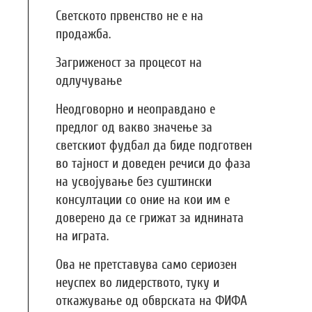
Светското првенство не е на
продажба.
Загриженост за процесот на
одлучување
Неодговорно и неоправдано е
предлог од вакво значење за
светскиот фудбал да биде подготвен
во тајност и доведен речиси до фаза
на усвојување без суштински
консултации со оние на кои им е
доверено да се грижат за иднината
на играта.
Ова не претставува само сериозен
неуспех во лидерството, туку и
откажување од обврската на ФИФА