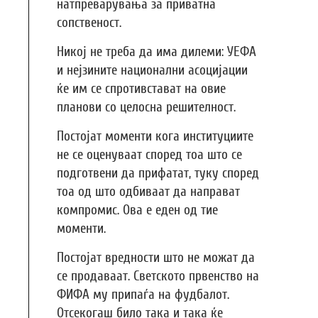
натпреварувања за приватна
сопственост.
Никој не треба да има дилеми: УЕФА
и нејзините национални асоцијации
ќе им се спротивстават на овие
планови со целосна решителност.
Постојат моменти кога институциите
не се оценуваат според тоа што се
подготвени да прифатат, туку според
тоа од што одбиваат да направат
компромис. Ова е еден од тие
моменти.
Постојат вредности што не можат да
се продаваат. Светското првенство на
ФИФА му припаѓа на фудбалот.
Отсекогаш било така и така ќе