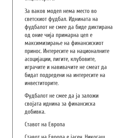
За ваков модел нема место во
светскиот фудбал. Иднината на
фудбалот не смее да биде диктирана
од оние чија примарна цел е
максимизирање на финансискиот
принос. Интересите на националните
асоцијации, лигите, клубовите,
играчите и навивачите не смеат да
бидат подредени на интересите на
инвеститорите.
Фудбалот не смее да ја заложи
својата иднина за финансиска
добивка.
Ставот на Европа
Ставот на Европа е јасен. Никогаш