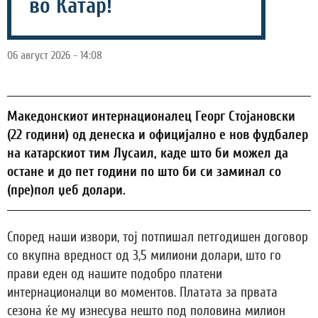
во Катар!
06 август 2026 - 14:08
Македонскиот интернационалец Георг Стојановски
(22 години) од денеска и официјално е нов фудбалер
на катарскиот тим Лусаил, каде што би можел да
остане и до пет години по што би си заминал со
(пре)пол џеб долари.
Според наши извори, тој потпишал петгодишен договор
со вкупна вредност од 3,5 милиони долари, што го
прави еден од нашите подобро платени
интернационалци во моментов. Платата за првата
сезона ќе му изнесува нешто под половина милион