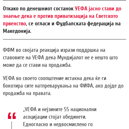
Откако по денешниот состанок
УЕФА јасно стави до
знаење дека е против приватизација на Светското
првенство
, се огласи и Фудбалската федерација на
Македонија.
ФФМ во својата реакција изрази поддршка на
ставовите на УЕФА дека Мундијалот не е нешто што
може да се стави на продажба.
УЕФА во своето соопштение истакна дека ќе ги
бокотира сите натпреварувања на ФИФА, ако дојде до
продажба на правата.
„УЕФА и нејзините 55 национални
асоцијации стојат обединети.
Едногласно и недвосмислено го