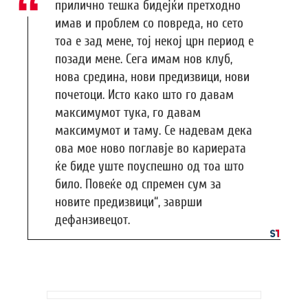
прилично тешка бидејќи претходно
имав и проблем со повреда, но сето
тоа е зад мене, тој некој црн период е
позади мене. Сега имам нов клуб,
нова средина, нови предизвици, нови
почетоци. Исто како што го давам
максимумот тука, го давам
максимумот и таму. Се надевам дека
ова мое ново поглавје во кариерата
ќе биде уште поуспешно од тоа што
било. Повеќе од спремен сум за
новите предизвици“, заврши
дефанзивецот.