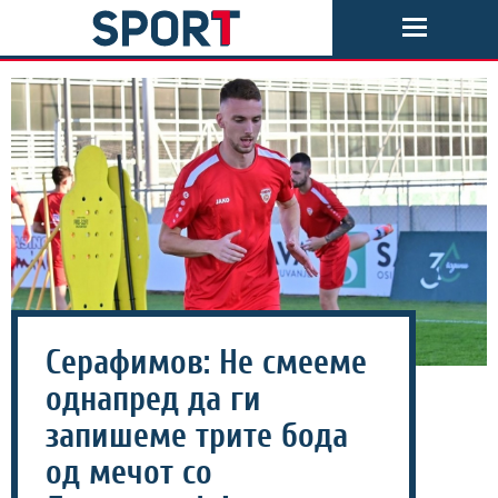
Серафимов: Не смееме
однапред да ги
запишеме трите бода
од мечот со