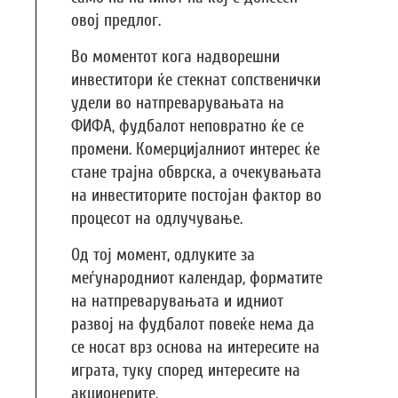
овој предлог.
Во моментот кога надворешни
инвеститори ќе стекнат сопственички
удели во натпреварувањата на
ФИФА, фудбалот неповратно ќе се
промени. Комерцијалниот интерес ќе
стане трајна обврска, а очекувањата
на инвеститорите постојан фактор во
процесот на одлучување.
Од тој момент, одлуките за
меѓународниот календар, форматите
на натпреварувањата и идниот
развој на фудбалот повеќе нема да
се носат врз основа на интересите на
играта, туку според интересите на
акционерите.