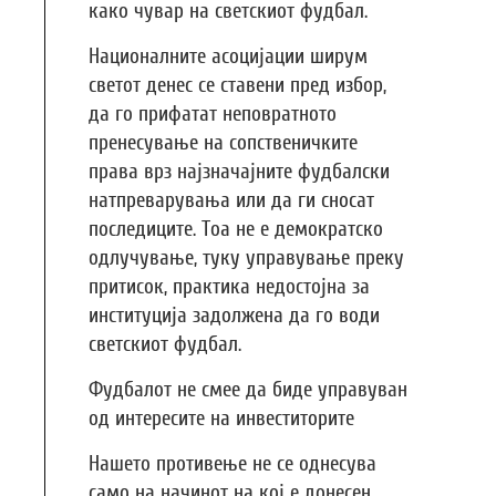
како чувар на светскиот фудбал.
Националните асоцијации ширум
светот денес се ставени пред избор,
да го прифатат неповратното
пренесување на сопственичките
права врз најзначајните фудбалски
натпреварувања или да ги сносат
последиците. Тоа не е демократско
одлучување, туку управување преку
притисок, практика недостојна за
институција задолжена да го води
светскиот фудбал.
Фудбалот не смее да биде управуван
од интересите на инвеститорите
Нашето противење не се однесува
само на начинот на кој е донесен