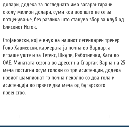
долари, додека за последната има загарантирани
околу милион долари, суми кои воопшто не се за
потценување, без разлика што станува збор за клуб од
Блискиот Исток.
Стојановски, кој е внук на нашиот легендарен тренер
Ѓоко Хаџиевски, кариерата ја почна во Вардар, а
играше уште и за Тетекс, Шкупи, Работнички, Хата во
ОАЕ. Минатата сезона во дресот на Спартак Варна на 25
меча постигна осум голови со три асистенции, додека
новиот шампионат го почна пеколно со два гола и
асистенција во првите два меча од бугарското
првенство.