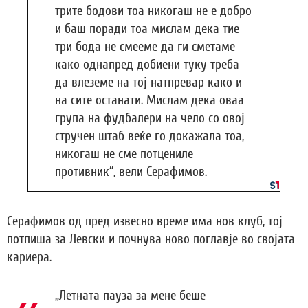
трите бодови тоа никогаш не е добро
и баш поради тоа мислам дека тие
три бода не смееме да ги сметаме
како однапред добиени туку треба
да влеземе на тој натпревар како и
на сите останати. Мислам дека оваа
група на фудбалери на чело со овој
стручен штаб веќе го докажала тоа,
никогаш не сме потцениле
противник“, вели Серафимов.
Серафимов од пред извесно време има нов клуб, тој
потпиша за Левски и почнува ново поглавје во својата
кариера.
„Летната пауза за мене беше