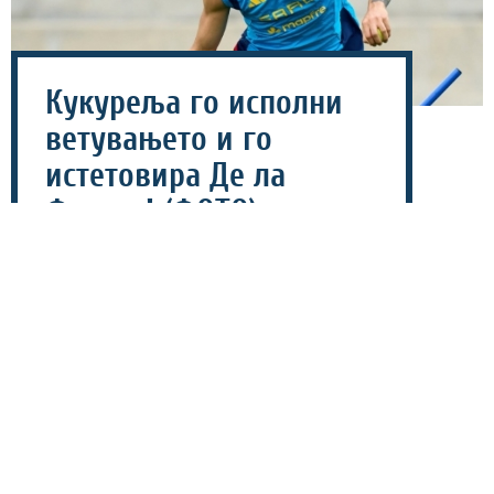
Кукуреља го исполни
ветувањето и го
истетовира Де ла
Фуенте! (ФОТО)
28 јули 2026 - 19:26
Шпанскиот репрезентативец Марк Кукуреља го
истетовира ликот на селекторот Луис Де Ла Фуенте
по освоената титула на Светското првенство (СП), а
потоа покажа на кој дел од телото се наоѓа