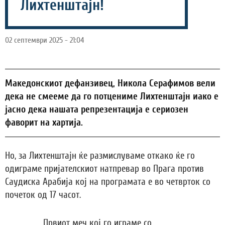
Лихтенштајн!
02 септември 2025 - 21:04
Македонскиот дефанзивец, Никола Серафимов вели
дека не смееме да го потцениме Лихтенштајн иако е
јасно дека нашата репрезентација е сериозен
фаворит на хартија.
Но, за Лихтенштајн ќе размислуваме откако ќе го
одиграме пријателскиот натпревар во Прага против
Саудиска Арабија кој на програмата е во четврток со
почеток од 17 часот.
„Првиот меч кој го играме со