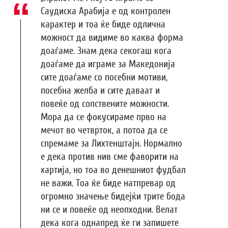
Саудиска Арабија е од контролен
карактер и тоа ќе биде одлична
можност да видиме во каква форма
доаѓаме. Знам дека секогаш кога
доаѓаме да играме за Македонија
сите доаѓаме со посебни мотиви,
посебна желба и сите даваат и
повеќе од сопствените можности.
Мора да се фокусираме прво на
мечот во четврток, а потоа да се
спремаме за Лихтенштајн. Нормално
е дека против нив сме фаворити на
хартија, но тоа во денешниот фудбал
не важи. Тоа ќе биде натпревар од
огромно значење бидејќи трите бода
ни се и повеќе од неопходни. Велат
дека кога однапред ќе ги запишете