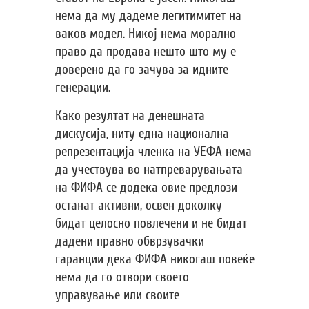
нема да му дадеме легитимитет на
ваков модел. Никој нема морално
право да продава нешто што му е
доверено да го зачува за идните
генерации.
Како резултат на денешната
дискусија, ниту една национална
репрезентација членка на УЕФА нема
да учествува во натпреварувањата
на ФИФА се додека овие предлози
останат активни, освен доколку
бидат целосно повлечени и не бидат
дадени правно обврзувачки
гаранции дека ФИФА никогаш повеќе
нема да го отвори своето
управување или своите