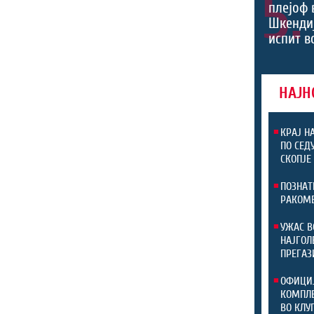
5.
плејоф 
Шкендиј
испит в
НАЈН
КРАЈ Н
ПО СЕД
СКОПЈЕ
ПОЗНАТ
РАКОМЕ
УЖАС В
НАЈГОЛ
ПРЕГАЗ
ОФИЦИЈ
КОМПЛЕ
ВО КЛУ