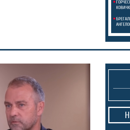
ЃОРЧЕС
КОВАЧК
БРЕГАЛ
АНГЕЛО
Н