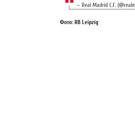
— Real Madrid C.F. (@real
Фото: RB Leipzig