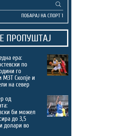
Е ПРОПУШТАЈ
 една ера:
рстевски по
одини го
 МЗТ Скопје и
ели на север
ер од
та:
вски би можел
сира до 3,5
и долари во