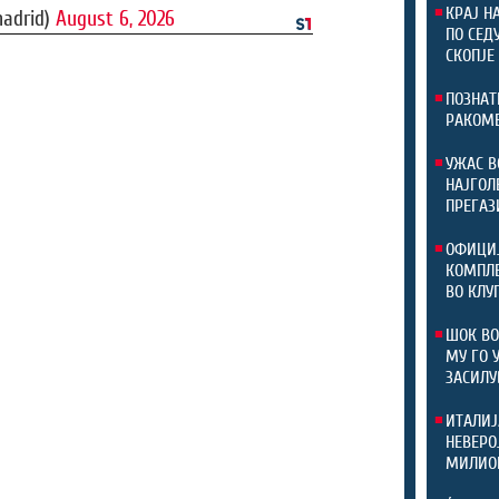
КРАЈ Н
madrid)
August 6, 2026
ПО СЕД
СКОПЈЕ
ПОЗНАТ
РАКОМЕ
УЖАС В
НАЈГОЛ
ПРЕГАЗ
ОФИЦИЈ
КОМПЛЕ
ВО КЛУ
ШОК ВО
МУ ГО 
ЗАСИЛУ
ИТАЛИЈ
НЕВЕРО
МИЛИОН