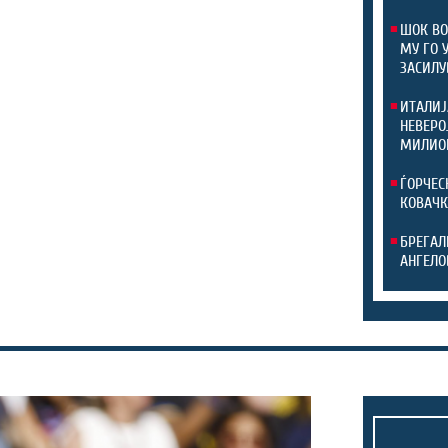
ШОК ВО
МУ ГО 
ЗАСИЛУ
ИТАЛИЈ
НЕВЕРО
МИЛИОН
ЃОРЧЕС
КОВАЧК
БРЕГАЛ
АНГЕЛО