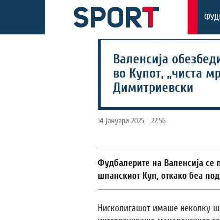
ФУД
Валенсија обезбед
во Купот, „чиста м
Димитриевски
14 јануари 2025 - 22:56
Фудбалерите на Валенсија се 
шпанскиот Куп, откако беа под
Нисколигашот имаше неколку ша