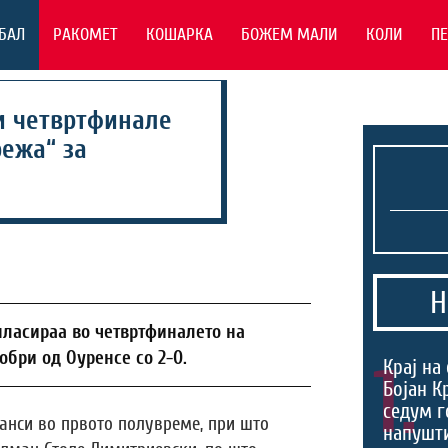
БАЛ
РАКОМЕТ
КОШАРКА
БОЖЕМ МАЛИ
КОЛИ
П
и четвртфинале
режа“ за
Н
пласираа во четвртфиналето на
обри од Оуренсе со 2-0.
1.
Крај на
Бојан К
седум г
нси во првото полувреме, при што
напушти