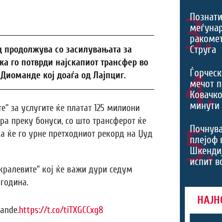
3.
Познати
меѓуна
ракомет
Струга
 продолжува со засилувањата за
ка го потврди најскапиот трансфер во
4.
Ѓорческ
н Диоманде кој доаѓа од Лајпциг.
мечот п
Ковачко
минути 
е“ за услугите ќе платат 125 милиони
ра преку бонуси, со што трансферот ќе
5.
Почнува
ка ќе го урне претходниот рекорд на Џуд
плејоф 
Шкендиј
испит в
кралевите“ кој ќе важи дури седум
 година.
НАЈН
mande.
https://t.co/tiTXGCCxg8