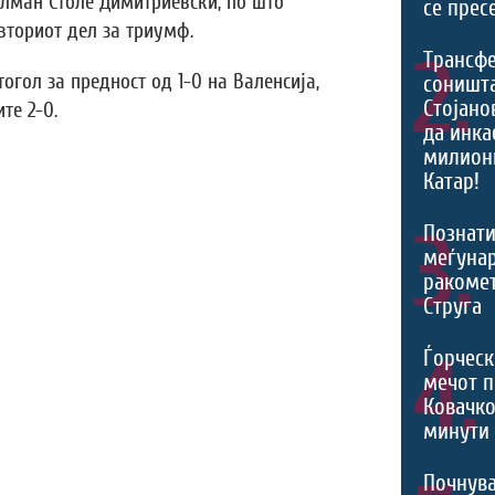
лман Столе Димитриевски, по што
се прес
вториот дел за триумф.
2.
Трансф
огол за предност од 1-0 на Валенсија,
соништа
Стојано
те 2-0.
да инка
милион
Катар!
3.
Познати
меѓуна
ракомет
Струга
4.
Ѓорческ
мечот п
Ковачко
минути 
Почнува