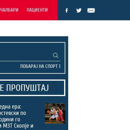
ЕЧАЛБАРИ
ПАЦИЕНТИ
Е ПРОПУШТАЈ
 една ера:
рстевски по
одини го
 МЗТ Скопје и