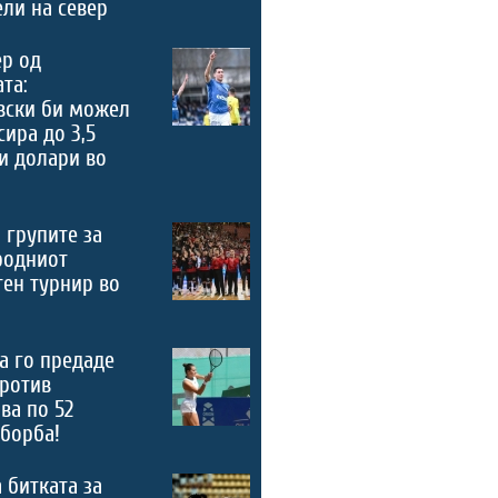
ели на север
ер од
та:
вски би можел
сира до 3,5
и долари во
 групите за
родниот
ен турнир во
а го предаде
ротив
ва по 52
борба!
 битката за