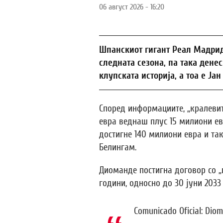
06 август 2026 - 16:20
Шпанскиот гигант Реал Мадрид
следната сезона, па така денес
клупската историја, а тоа е Ја
Според информациите, „кралевит
евра веднаш плус 15 милиони ев
достигне 140 милиони евра и та
Белингам.
Диоманде постигна договор со „
години, односно до 30 јуни 2033
Comunicado Oficial: Dio