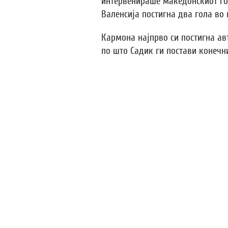
интервенираше македонскиот го
Валенсија постигна два гола во 
Кармона најпрво си постигна авт
по што Садик ги постави конечни