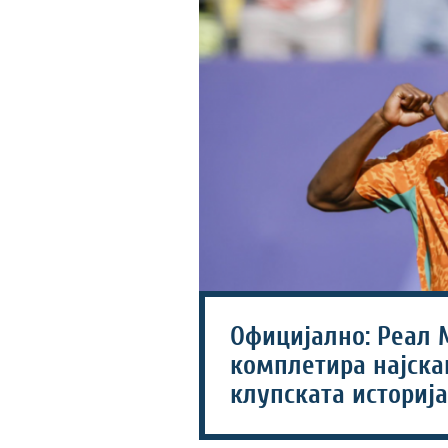
Официјално: Реал 
комплетира најска
клупската историја