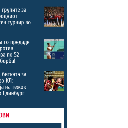
 групите за
родниот
ен турнир во
а го предаде
ротив
ва по 52
борба!
 битката за
во КЛ:
а на тежок
о Единбург
ОВИ