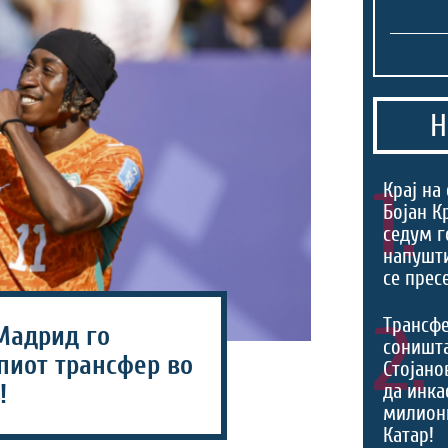
Н
1.
Крај на
Бојан К
седум г
напушти
се прес
2.
Трансф
Мадрид го
соништа
пиот трансфер во
Стојано
!
да инка
милион
Катар!