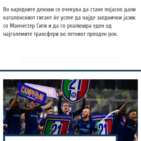
Во наредните денови се очекува да стане појасно дали
каталонскиот гигант ќе успее да најде заеднички јазик
со Манчестер Сити и да го реализира еден од
најголемите трансфери во летниот преоден рок.