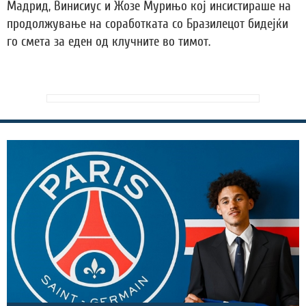
Мадрид, Винисиус и Жозе Мурињо кој инсистираше на
продолжување на соработката со Бразилецот бидејќи
го смета за еден од клучните во тимот.