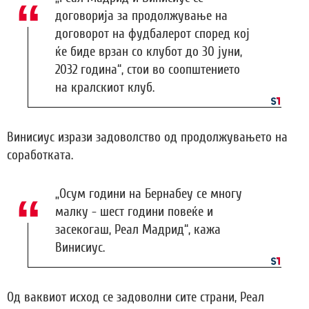
договорија за продолжување на
договорот на фудбалерот според кој
ќе биде врзан со клубот до 30 јуни,
2032 година“, стои во соопштението
на кралскиот клуб.
Винисиус изрази задоволство од продолжувањето на
соработката.
„Осум години на Бернабеу се многу
малку - шест години повеќе и
засекогаш, Реал Мадрид“, кажа
Винисиус.
Од ваквиот исход се задоволни сите страни, Реал