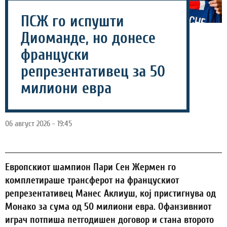
ПСЖ го испушти
Диоманде, но донесе
француски
репрезентативец за 50
милиони евра
06 август 2026 - 19:45
Европскиот шампион Пари Сен Жермен го
комплетираше трансферот на францускиот
репрезентативец Манес Аклиуш, кој пристигнува од
Монако за сума од 50 милиони евра. Офанзивниот
играч потпиша петгодишен договор и стана второто