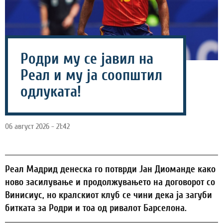
Родри му се јавил на
Реал и му ја соопштил
одлуката!
06 август 2026 - 21:42
Реал Мадрид денеска го потврди Јан Диоманде како
ново засилување и продолжувањето на договорот со
Винисиус, но кралскиот клуб се чини дека ја загуби
битката за Родри и тоа од ривалот Барселона.