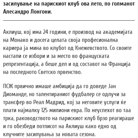
засилување на парискиот клуб ова лето, по голманот
Алесандро Лонгони.
Аклиуш, кој има 24 години, е производ на академијата
на Монако и досега целата своја професионална
кариера ја мина во клубот од Кнежевството. Со своите
настапи се избори и за место во француската
репрезентација, а беше дел и од составот на Франција
на последното Светско првенство.
ПСЖ првично имаше амбиција да го доведе Јан
Диоманде, но талентираниот фудбалер се одлучи за
трансфер во Реал Мадрид, кој за неговите услуги ќе
плати најмалку 125 милиони евра. По неуспехот во таа
трка, раководството на парискиот клуб брзо реагираше
и го обезбеди потписот на Аклиуш како едно од
клучните засилувања за новата сезона.