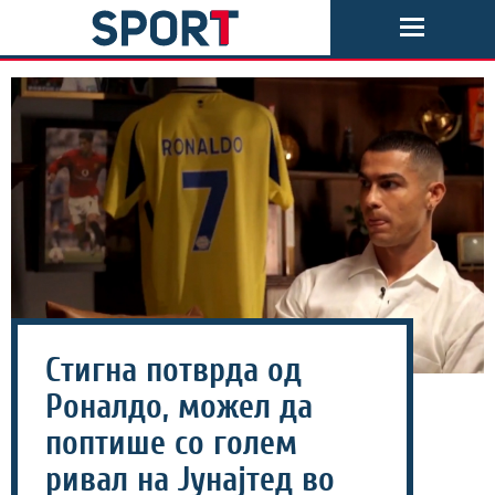
Стигна потврда од
Роналдо, можел да
поптише со голем
ривал на Јунајтед во