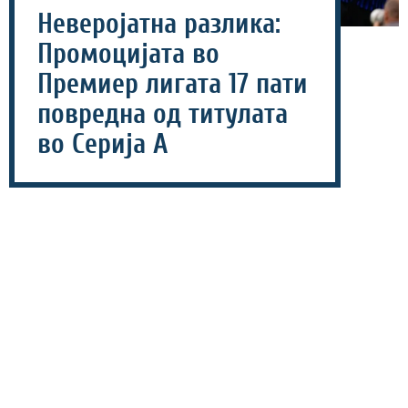
Неверојатна разлика:
Промоцијата во
Премиер лигата 17 пати
повредна од титулата
во Серија А
06 август 2026 - 18:46
Финансиската моќ на англиската Премиер лига уште
еднаш ја потврди својата доминација во европскиот
фудбал, а најновите бројки откриваат навистина
неверојатен контраст.