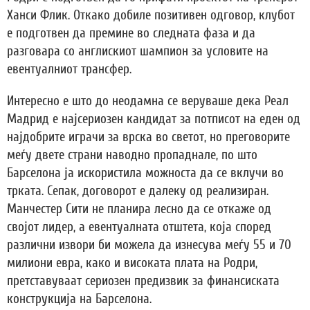
Ханси Флик. Откако добиле позитивен одговор, клубот
е подготвен да премине во следната фаза и да
разговара со англискиот шампион за условите на
евентуалниот трансфер.
Интересно е што до неодамна се веруваше дека Реал
Мадрид е најсериозен кандидат за потписот на еден од
најдобрите играчи за врска во светот, но преговорите
меѓу двете страни наводно пропаднале, по што
Барселона ја искористила можноста да се вклучи во
трката. Сепак, договорот е далеку од реализиран.
Манчестер Сити не планира лесно да се откаже од
својот лидер, а евентуалната отштета, која според
различни извори би можела да изнесува меѓу 55 и 70
милиони евра, како и високата плата на Родри,
претставуваат сериозен предизвик за финансиската
конструкција на Барселона.