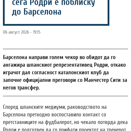
сега Родри е поблиску
до Барселона
06 август 2026 - 19:15
Барселона направи голем чекор во обидот да го
ангажира шпанскиот репрезентативец Родри, откако
играчот дал согласност каталонскиот клуб да
започне официјални преговори со Манчестер Сити за
негов трансфер.
Според шпанските медиуми, раководството на
Барселона претходно воспоставило контакт со
претставниците на фудбалерот, но чекало потврда дека
Родри е подготвен да го прифати проектот на тренерот