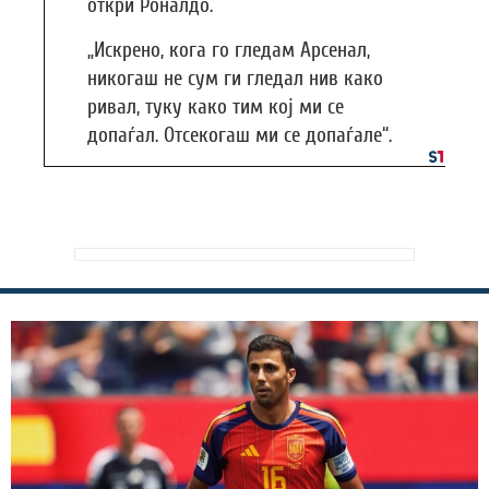
откри Роналдо.
„Искрено, кога го гледам Арсенал,
никогаш не сум ги гледал нив како
ривал, туку како тим кој ми се
допаѓал. Отсекогаш ми се допаѓале“.