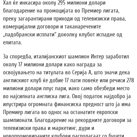
Хал ќе инкасира околу 295 милиони долари
благодарение на промоцијата во Премиер лигата,
преку загарантирани приходи од телевизиски права,
комерцијални договори и таканаречените
„падобрански исплати“ доколку клубот испадне од
елитата.
За споредба, италијанскиот шампион Интер заработил
околу 17 милиони долари како награда за
освојувањето на титулата во Серија А, што значи дека
англискиот клуб ќе добие 17 пати повеќе или речиси 278
милиони долари плус пари, иако само обезбеди место
во најсилната англиска лига. Овој податок најдобро ја
илустрира огромната финансиска предност што ја има
Премиер лигата во однос на останатите европски
шампионати. Благодарение на рекордните договори за
телевизиски права и маркетинг, дури и
новопромовираните клубови располагаат со буџети