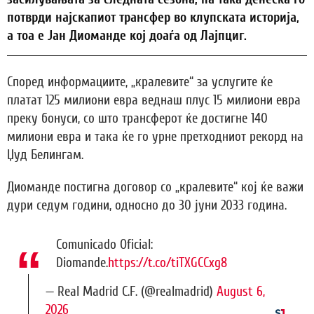
потврди најскапиот трансфер во клупската историја,
а тоа е Јан Диоманде кој доаѓа од Лајпциг.
Според информациите, „кралевите“ за услугите ќе
платат 125 милиони евра веднаш плус 15 милиони евра
преку бонуси, со што трансферот ќе достигне 140
милиони евра и така ќе го урне претходниот рекорд на
Џуд Белингам.
Диоманде постигна договор со „кралевите“ кој ќе важи
дури седум години, односно до 30 јуни 2033 година.
Comunicado Oficial:
Diomande.
https://t.co/tiTXGCCxg8
— Real Madrid C.F. (@realmadrid)
August 6,
2026