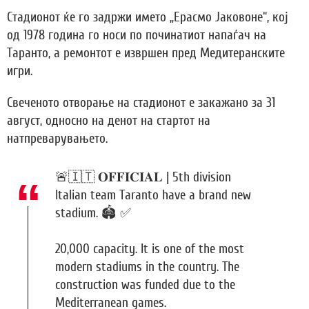
Стадионот ќе го задржи името „Ерасмо Јаковоне“, кој
од 1978 година го носи по починатиот напаѓач на
Таранто, а ремонтот е извршен пред Медитеранските
игри.
Свеченото отворање на стадионот е закажано за 31
август, односно на денот на стартот на
натпреварувањето.
🚨🇮🇹 𝐎𝐅𝐅𝐈𝐂𝐈𝐀𝐋 | 5th division
Italian team Taranto have a brand new
stadium. 🏟️ ✅
20,000 capacity. It is one of the most
modern stadiums in the country. The
construction was funded due to the
Mediterranean games.