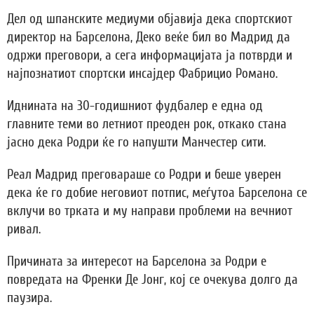
Дел од шпанските медиуми објавија дека спортскиот
директор на Барселона, Деко веќе бил во Мадрид да
одржи преговори, а сега информацијата ја потврди и
најпознатиот спортски инсајдер Фабрицио Романо.
Иднината на 30-годишниот фудбалер е една од
главните теми во летниот преоден рок, откако стана
јасно дека Родри ќе го напушти Манчестер сити.
Реал Мадрид преговараше со Родри и беше уверен
дека ќе го добие неговиот потпис, меѓутоа Барселона се
вклучи во трката и му направи проблеми на вечниот
ривал.
Причината за интересот на Барселона за Родри е
повредата на Френки Де Јонг, кој се очекува долго да
паузира.