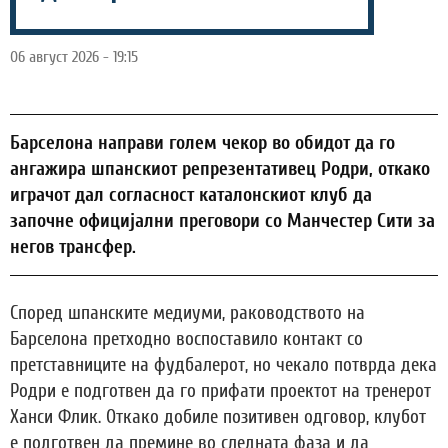
06 август 2026 - 19:15
Барселона направи голем чекор во обидот да го
ангажира шпанскиот репрезентативец Родри, откако
играчот дал согласност каталонскиот клуб да
започне официјални преговори со Манчестер Сити за
негов трансфер.
Според шпанските медиуми, раководството на
Барселона претходно воспоставило контакт со
претставниците на фудбалерот, но чекало потврда дека
Родри е подготвен да го прифати проектот на тренерот
Ханси Флик. Откако добиле позитивен одговор, клубот
е подготвен да премине во следната фаза и да