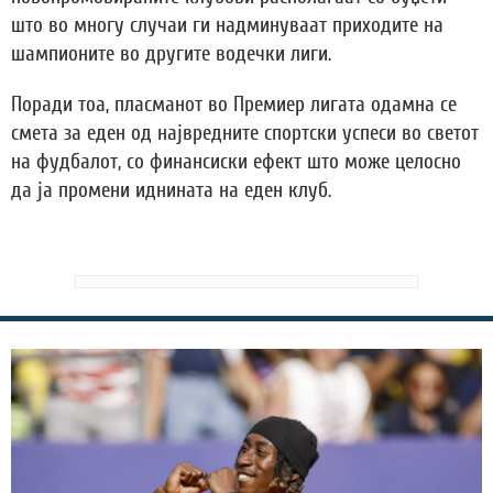
што во многу случаи ги надминуваат приходите на
шампионите во другите водечки лиги.
Поради тоа, пласманот во Премиер лигата одамна се
смета за еден од највредните спортски успеси во светот
на фудбалот, со финансиски ефект што може целосно
да ја промени иднината на еден клуб.