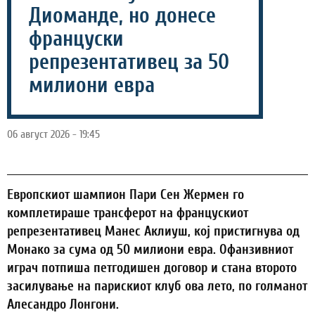
Диоманде, но донесе
француски
репрезентативец за 50
милиони евра
06 август 2026 - 19:45
Европскиот шампион Пари Сен Жермен го
комплетираше трансферот на францускиот
репрезентативец Манес Аклиуш, кој пристигнува од
Монако за сума од 50 милиони евра. Офанзивниот
играч потпиша петгодишен договор и стана второто
засилување на парискиот клуб ова лето, по голманот
Алесандро Лонгони.