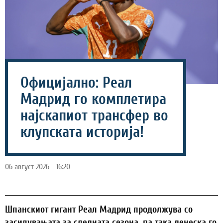
Официјално: Реал
Мадрид го комплетира
најскапиот трансфер во
клупската историја!
06 август 2026 - 16:20
Шпанскиот гигант Реал Мадрид продолжува со
засилувањата за следната сезона, па така денеска го