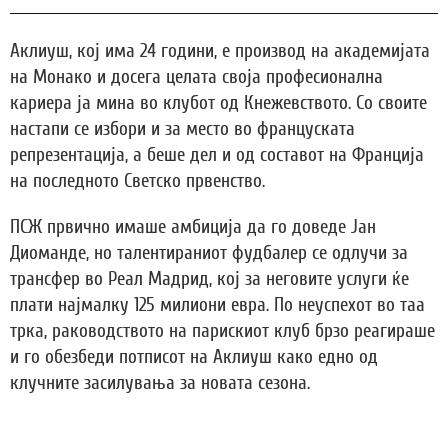
Аклиуш, кој има 24 години, е производ на академијата
на Монако и досега целата своја професионална
кариера ја мина во клубот од Кнежевството. Со своите
настапи се избори и за место во француската
репрезентација, а беше дел и од составот на Франција
на последното Светско првенство.
ПСЖ првично имаше амбиција да го доведе Јан
Диоманде, но талентираниот фудбалер се одлучи за
трансфер во Реал Мадрид, кој за неговите услуги ќе
плати најмалку 125 милиони евра. По неуспехот во таа
трка, раководството на парискиот клуб брзо реагираше
и го обезбеди потписот на Аклиуш како едно од
клучните засилувања за новата сезона.