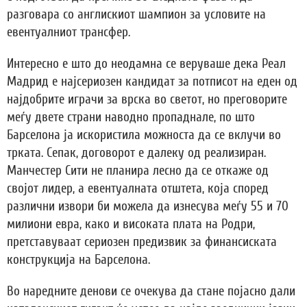
разговара со англискиот шампион за условите на
евентуалниот трансфер.
Интересно е што до неодамна се веруваше дека Реал
Мадрид е најсериозен кандидат за потписот на еден од
најдобрите играчи за врска во светот, но преговорите
меѓу двете страни наводно пропаднале, по што
Барселона ја искористила можноста да се вклучи во
трката. Сепак, договорот е далеку од реализиран.
Манчестер Сити не планира лесно да се откаже од
својот лидер, а евентуалната отштета, која според
различни извори би можела да изнесува меѓу 55 и 70
милиони евра, како и високата плата на Родри,
претставуваат сериозен предизвик за финансиската
конструкција на Барселона.
Во наредните денови се очекува да стане појасно дали