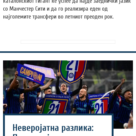
каталонскиот гигант ќе успее да најде заеднички јазик
со Манчестер Сити и да го реализира еден од
најголемите трансфери во летниот преоден рок.
Неверојатна разлика: