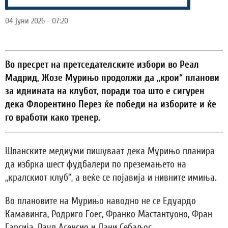
04 јуни 2026 - 07:20
Во пресрет на претседателските избори во Реал
Мадрид, Жозе Мурињо продолжи да „крои“ планови
за иднината на клубот, поради тоа што е сигурен
дека Флорентино Перез ќе победи на изборите и ќе
го вработи како тренер.
Шпанските медиуми пишуваат дека Мурињо планира
да избрка шест фудбалери по преземањето на
„кралскиот клуб“, а веќе се појавија и нивните имиња.
Во плановите на Мурињо наводно не се Едуардо
Камавинга, Родриго Гоес, Франко Мастантуоно, Фран
Гарсија, Раул Асенсио и Дани Себаљос.