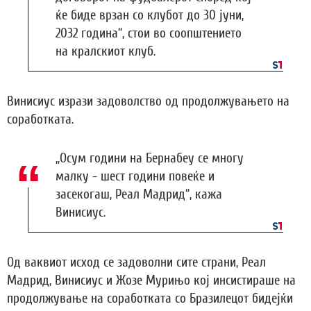
ќе биде врзан со клубот до 30 јуни,
2032 година“, стои во соопштението
на кралскиот клуб.
Винисиус изрази задоволство од продолжувањето на
соработката.
„Осум години на Бернабеу се многу
малку - шест години повеќе и
засекогаш, Реал Мадрид“, кажа
Винисиус.
Од ваквиот исход се задоволни сите страни, Реал
Мадрид, Винисиус и Жозе Мурињо кој инсистираше на
продолжување на соработката со Бразилецот бидејќи