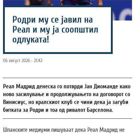
Родри му се јавил на
Реал и му ја соопштил
одлуката!
06 август 2026 - 21:42
Реал Мадрид денеска го потврди Јан Диоманде како
ново засилување и продолжувањето на договорот со
Винисиус, но кралскиот клуб се чини дека ја загуби
битката за Родри и тоа од ривалот Барселона.
Шпанските медиуми пишуваат дека Реал Мадрид не