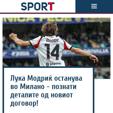
Лука Модриќ останува
во Милано - познати
деталите од новиот
договор!