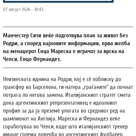
07 август 2026 - 10:43
Манчестер Сити веќе подготвува план за живот без
Родри, а според најновите информации, прва желба
на менаџерот Енцо Мареска е играчот за врска на
Челси, Енцо Фернандез.
Неизвесната иднина на Родри, кој е сѐ поблиску до
трансфер во Барселона, ги натера „граѓаните“ да почнат
потрага по негова замена. Италијанскиот стратег смета
дека аргентинскиот репрезентативец е идеалниот
профил за да ја преземе улогата во средниот ред на
шампионот на Англија. Мареска и Фернандез веќе
соработуваа во Челси, каде што италијанскиот тренер
имаше голема доверба во аргентинскиот фудбалер.