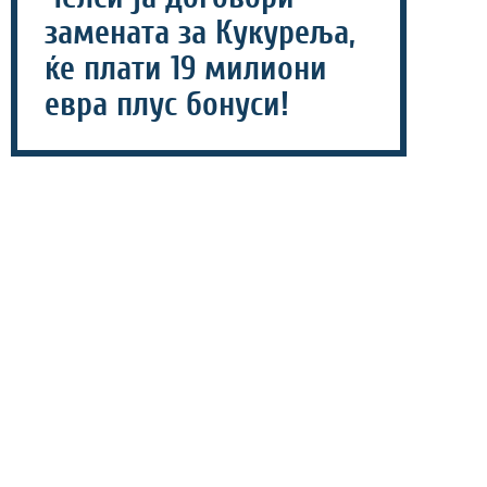
замената за Кукуреља,
ќе плати 19 милиони
евра плус бонуси!
07 август 2026 - 06:54
Светскиот клупски шампион Челси продолжува со
засилувањата за новата сезона, па така потврди
договор со уште еден фудбалер во летниот преоден
рок, а станува збор за Пеп Чаварија од Рајо
Ваљекано.
Левиот бек ќе потпише долгорочен договор со „сините“,
додека Челси ќе треба да му плати 19 милиони евра