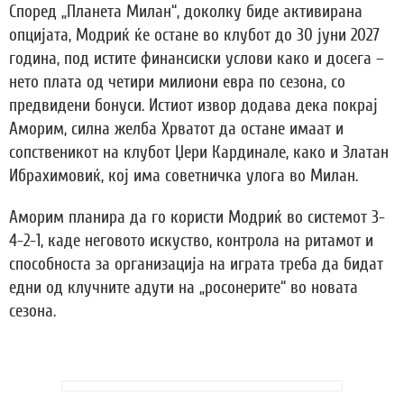
Според „Планета Милан“, доколку биде активирана
опцијата, Модриќ ќе остане во клубот до 30 јуни 2027
година, под истите финансиски услови како и досега –
нето плата од четири милиони евра по сезона, со
предвидени бонуси. Истиот извор додава дека покрај
Аморим, силна желба Хрватот да остане имаат и
сопственикот на клубот Џери Кардинале, како и Златан
Ибрахимовиќ, кој има советничка улога во Милан.
Аморим планира да го користи Модриќ во системот 3-
4-2-1, каде неговото искуство, контрола на ритамот и
способноста за организација на играта треба да бидат
едни од клучните адути на „росонерите“ во новата
сезона.