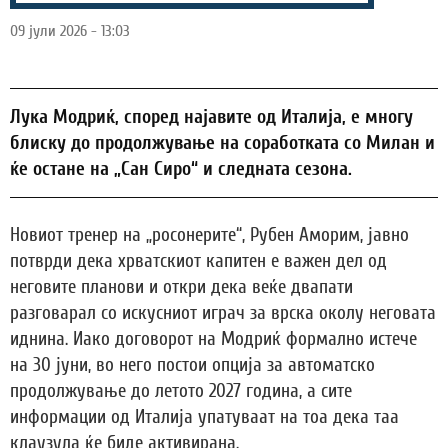
09 јули 2026 - 13:03
Лука Модриќ, според најавите од Италија, е многу
блиску до продолжување на соработката со Милан и
ќе остане на „Сан Сиро“ и следната сезона.
Новиот тренер на „росонерите“, Рубен Аморим, јавно
потврди дека хрватскиот капитен е важен дел од
неговите планови и откри дека веќе двапати
разговарал со искусниот играч за врска околу неговата
иднина. Иако договорот на Модриќ формално истече
на 30 јуни, во него постои опција за автоматско
продолжување до летото 2027 година, а сите
информации од Италија упатуваат на тоа дека таа
клаузула ќе биде активирана.