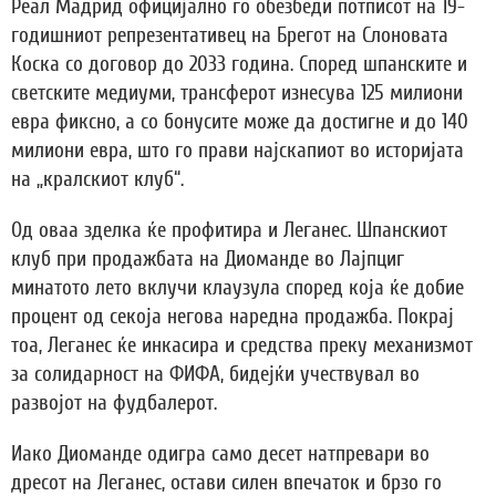
Реал Мадрид официјално го обезбеди потписот на 19-
годишниот репрезентативец на Брегот на Слоновата
Коска со договор до 2033 година. Според шпанските и
светските медиуми, трансферот изнесува 125 милиони
евра фиксно, а со бонусите може да достигне и до 140
милиони евра, што го прави најскапиот во историјата
на „кралскиот клуб“.
Од оваа зделка ќе профитира и Леганес. Шпанскиот
клуб при продажбата на Диоманде во Лајпциг
минатото лето вклучи клаузула според која ќе добие
процент од секоја негова наредна продажба. Покрај
тоа, Леганес ќе инкасира и средства преку механизмот
за солидарност на ФИФА, бидејќи учествувал во
развојот на фудбалерот.
Иако Диоманде одигра само десет натпревари во
дресот на Леганес, остави силен впечаток и брзо го