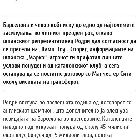
Барселона е чекор поблиску до едно од најголемите
засилувања во летниот преоден рок, откако
шпанскиот репрезентативец Родри дал согласност да
се пресели на „Камп Ноу“. Според информациите на
шпанска „Марка“, играчот ги прифатил личните
услови понудени од каталонскиот клуб, а сега
останува да се постигне договор со Манчестер Сити
околу висината на трансферот.
Родри влегува во последната година од договорот со
англискиот шампион, што дополнително ја олеснува
позицијата на Барселона во преговорите. Каталонците
наводно подготвуваат понуда од околу 45 милиони
евра плус бонуси од 15 милиони евра, додека