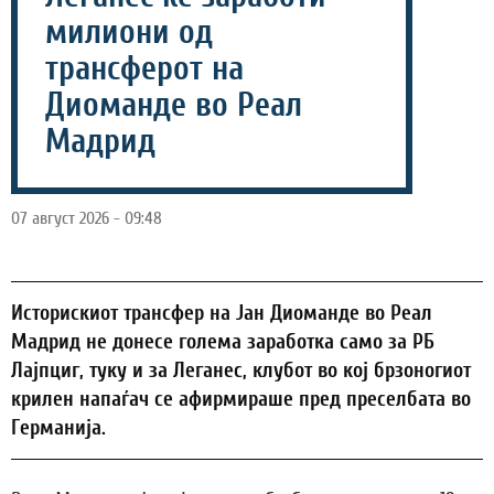
милиони од
трансферот на
Диоманде во Реал
Мадрид
07 август 2026 - 09:48
Историскиот трансфер на Јан Диоманде во Реал
Мадрид не донесе голема заработка само за РБ
Лајпциг, туку и за Леганес, клубот во кој брзоногиот
крилен напаѓач се афирмираше пред преселбата во
Германија.