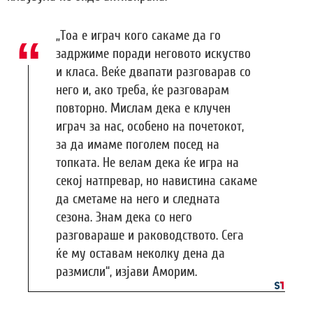
„Тоа е играч кого сакаме да го
задржиме поради неговото искуство
и класа. Веќе двапати разговарав со
него и, ако треба, ќе разговарам
повторно. Мислам дека е клучен
играч за нас, особено на почетокот,
за да имаме поголем посед на
топката. Не велам дека ќе игра на
секој натпревар, но навистина сакаме
да сметаме на него и следната
сезона. Знам дека со него
разговараше и раководството. Сега
ќе му оставам неколку дена да
размисли“, изјави Аморим.