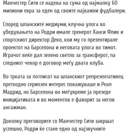
Манчестер Сити се надева на сума од најмалку 60
милиони евра за еден од своите најважни фудбалери.
Според шпанските медиуми, клучна улога во
убедувањето на Родри имале тренерот Ханси Флик и
спортскиот директор Деко, кои му го презентирале
проектот на Барселона и неговата улога во тимот.
Играчот веќе дал зелено светло за трансферот, па
следниот чекор е договор меѓу двата клуба.
Во трката за потписот на шпанскиот репрезентативец
претходно сериозен интерес покажуваше и Реал
Мадрид, но Барселона во меѓувреме ја презеде
иницијативата и во моментов е фаворит за негов
ангажман.
Доколку преговорите со Манчестер Сити завршат
успешно, Родри ќе стане едно од најзвучните