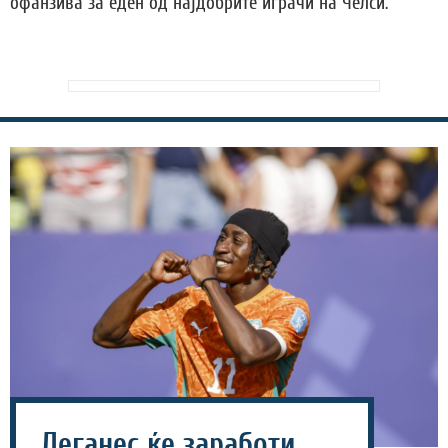
офанзива за еден од најдобрите играчи на Челси.
Леганес ќе заработи