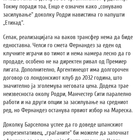
Токму поради тоа, Енцо е означен како „сонувано
засилување“ доколку Родри навистина го напушти
„Етихад“.
Сепак, реализацијата на ваков трансфер нема да биде
едноставна. Челси го смета Фернандез за еден од
клучните играчи во тимот и нема намера лесно да го
продаде, особено не на директен ривал од Премиер
лигата. Дополнително, Аргентинецот има долгорочен
договор со лондонскиот клуб до 2032 година, што
значително ја зголемува неговата цена. Додека трае
неизвесноста околу Родри, Манчестер Сити паралелно
работи и на други опции за засилување на средниот
ред, но Фернандез останува првиот избор на Мареска.
Доколку Барселона успее да го доведе шпанскиот
репрезентативец, „граѓаните“ би можеле да започнат