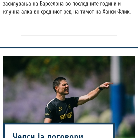
засилувања на Барселона во последните години и
клучна алка во средниот ред на тимот на Ханси Флик.
Челси ја договори