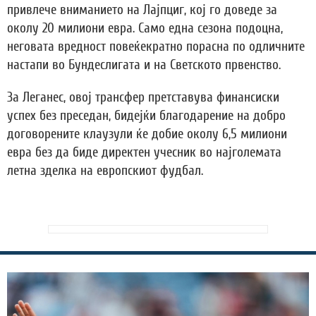
привлече вниманието на Лајпциг, кој го доведе за
околу 20 милиони евра. Само една сезона подоцна,
неговата вредност повеќекратно порасна по одличните
настапи во Бундеслигата и на Светското првенство.
За Леганес, овој трансфер претставува финансиски
успех без преседан, бидејќи благодарение на добро
договорените клаузули ќе добие околу 6,5 милиони
евра без да биде директен учесник во најголемата
летна зделка на европскиот фудбал.