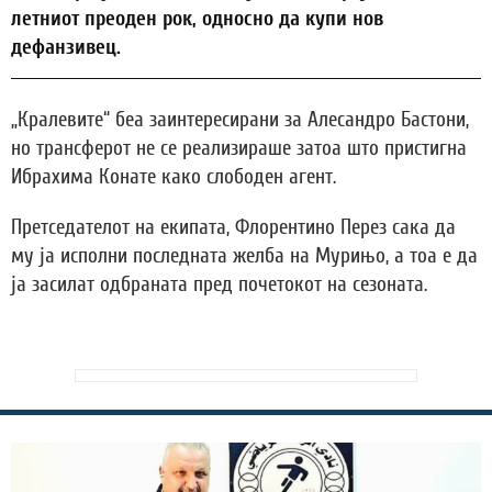
летниот преоден рок, односно да купи нов
дефанзивец.
„Кралевите“ беа заинтересирани за Алесандро Бастони,
но трансферот не се реализираше затоа што пристигна
Ибрахима Конате како слободен агент.
Претседателот на екипата, Флорентино Перез сака да
му ја исполни последната желба на Мурињо, а тоа е да
ја засилат одбраната пред почетокот на сезоната.