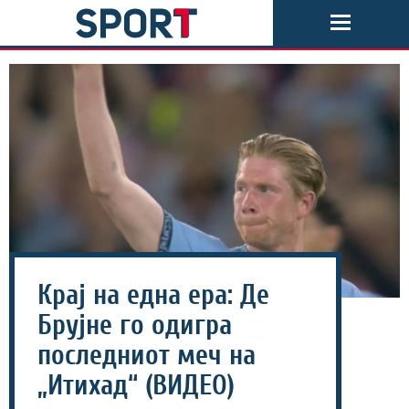
Крај на една ера: Де
Брујне го одигра
последниот меч на
„Итихад“ (ВИДЕО)