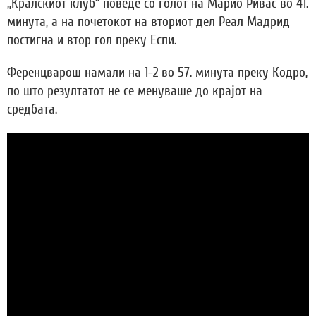
„Кралскиот клуб“ поведе со голот на Марио Ривас во 41.
минута, а на почетокот на вториот дел Реал Мадрид
постигна и втор гол преку Еспи.
Ференцварош намали на 1-2 во 57. минута преку Кодро,
по што резултатот не се менуваше до крајот на
средбата.