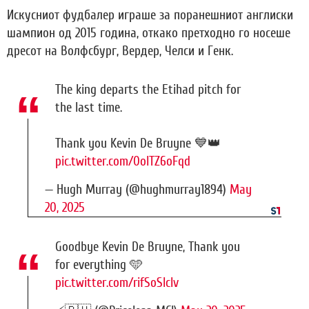
Искусниот фудбалер играше за поранешниот англиски
шампион од 2015 година, откако претходно го носеше
дресот на Волфсбург, Вердер, Челси и Генк.
The king departs the Etihad pitch for
the last time.
Thank you Kevin De Bruyne 💙👑
pic.twitter.com/0olTZ6oFqd
— Hugh Murray (@hughmurray1894)
May
20, 2025
Goodbye Kevin De Bruyne, Thank you
for everything 🩵
pic.twitter.com/rifSoSIclv