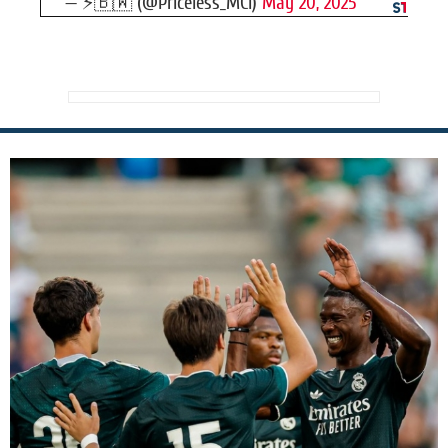
— ⚡️🇧🇼 (@Priceless_MCI)
May 20, 2025