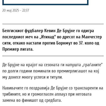
20 мај 2025 - 22:37
Белгискиот фудбалер Кевин Де Брујне го одигра
последниот меч на „Итихад“ во дресот на Манчестер
сити, откако настапи против Борнмут во 37. коло од
Премиер лигата.
Де Брујне на крајот на сезоната ги напушта „граѓаните“
по долги години поминати во премиерлигашот на кој
му донесе многу успеси и титули.
Навивачите го поздравија Де Брујне со транспаренти на
трибините, но и громогласен аплауз при неговата
замена во финишот од средбата.