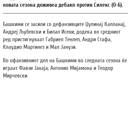
новата сезона доживеа дебакл против Силекс (0-6).
Башкими се засили со дефанзивците Џулинај Капланај,
Андреј Љубевски и Билал Исени, додека во средниот
ред пристигнуваат Габриел Тенлеп, Андри Стафа,
Клаудио Мартинез и Мал Јанузи.
Во офанзивниот дел на Башкими во следната сезона ќе
играат Фавзи Јахаја, Антонио Мијамона и Теодор
Мирчевски.