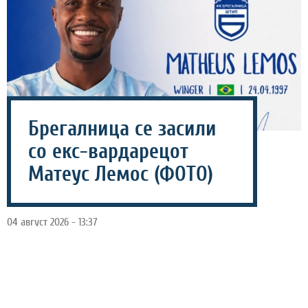
Брегалница се засили
со екс-вардарецот
Матеус Лемос (ФОТО)
04 август 2026 - 13:37
Брегалница продолжува со засилувањата во пресрет
на новата сезона, а најново име во редовите на