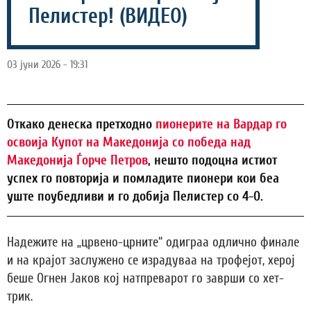
Пелистер! (ВИДЕО)
03 јуни 2026 - 19:31
Oткако денеска претходно
пионерите на Вардар го
освоија Купот на Македонија со победа над
Македонија Ѓорче Петров
, нешто подоцна истиот
успех го повторија и помладите пионери кои беа
уште поубедливи и го добија Пелистер со 4-0.
Надежите на „црвено-црните“ одиграа одлично финале
и на крајот заслужено се израдуваа на трофејот, херој
беше Огнен Јаков кој натпреварот го заврши со хет-
трик.