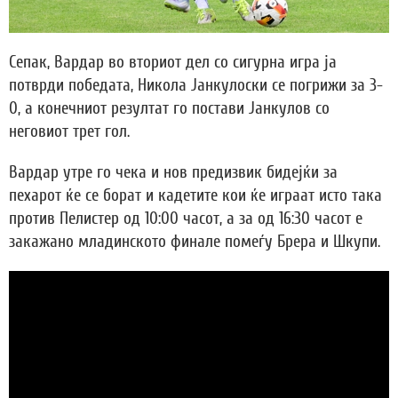
Сепак, Вардар во вториот дел со сигурна игра ја
потврди победата, Никола Јанкулоски се погрижи за 3-
0, а конечниот резултат го постави Јанкулов со
неговиот трет гол.
Вардар утре го чека и нов предизвик бидејќи за
пехарот ќе се борат и кадетите кои ќе играат исто така
против Пелистер од 10:00 часот, а за од 16:30 часот е
закажано младинското финале помеѓу Брера и Шкупи.