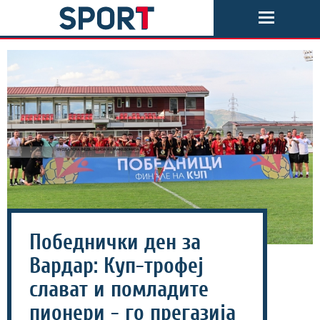
Победнички ден за
Вардар: Куп-трофеј
слават и помладите
пионери - го прегазија