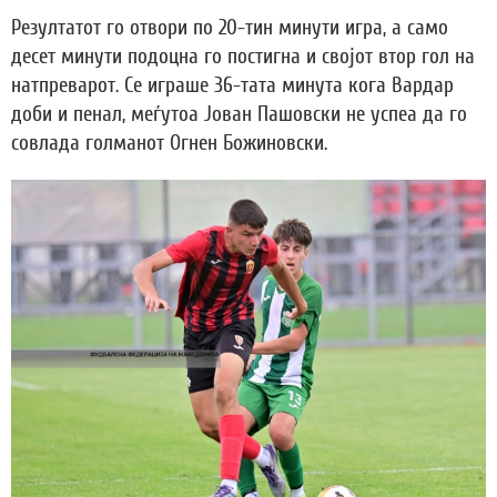
Резултатот го отвори по 20-тин минути игра, а само
десет минути подоцна го постигна и својот втор гол на
натпреварот. Се играше 36-тата минута кога Вардар
доби и пенал, меѓутоа Јован Пашовски не успеа да го
совлада голманот Огнен Божиновски.