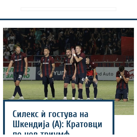
Силекс ѝ гостува на
Шкендија (А): Кратовци
по нов триумф,