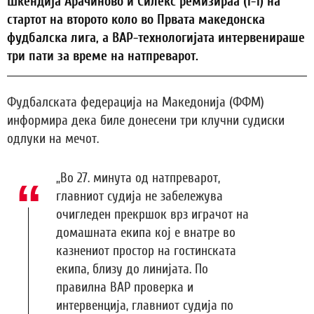
Шкендија Арачиново и Силекс ремизираа (1-1) на
стартот на второто коло во Првата македонска
фудбалска лига, а ВАР-технологијата интервенираше
три пати за време на натпреварот.
Фудбалската федерација на Македонија (ФФМ)
информира дека биле донесени три клучни судиски
одлуки на мечот.
„Во 27. минута од натпреварот,
главниот судија не забележува
очигледен прекршок врз играчот на
домашната екипа кој е внатре во
казнениот простор на гостинската
екипа, близу до линијата. По
правилна ВАР проверка и
интервенција, главниот судија по