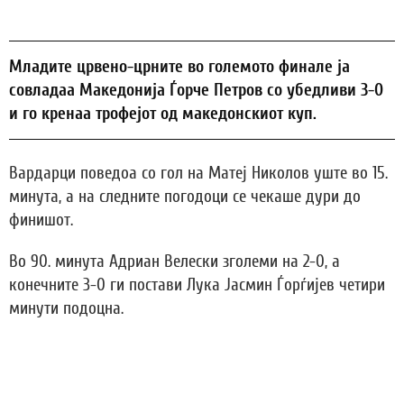
Младите црвено-црните во големото финале ја
совладаа Македонија Ѓорче Петров со убедливи 3-0
и го кренаа трофејот од македонскиот куп.
Вардарци поведоа со гол на Матеј Николов уште во 15.
минута, а на следните погодоци се чекаше дури до
финишот.
Во 90. минута Адриан Велески зголеми на 2-0, а
конечните 3-0 ги постави Лука Јасмин Ѓорѓијев четири
минути подоцна.