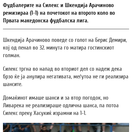
Фудбалерите на Силекс и Шкендија Арачиново
ремизираа (1-1) на почетокот на второто коло во
Првата македонска фудбалска лига.
Шкендија Арачиново поведе со голот на Берис Демири,
кој од пенал во 32. минута го матира гостинскиот
голман.
Силекс тргна во напад во вториот дел со надеж дека
брзо ќе ја анулира негативата, меѓутоа не ги реализира
шансите.
Домаќинот имаше шанси и за втор погодок, но
Ливарека не реализираше одлична шанса, па потоа
Силекс преку Хасукиќ израмни на 1-1.