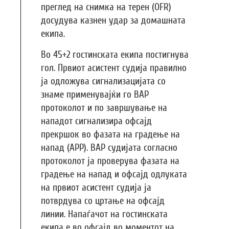
преглед на снимка на терен (OFR)
досудува казнен удар за домашната
екипа.
Во 45+2 гостинската екипа постигнува
гол. Првиот асистент судија правилно
ја одложува сигнализацијата со
знаме применувајќи го ВАР
протоколот и по завршување на
нападот сигнализира офсајд
прекршок во фазата на градење на
напад (APP). ВАР судијата согласно
протоколот ја проверува фазата на
градење на напад и офсајд одлуката
на првиот асистент судија ја
потврдува со цртање на офсајд
линии. Напаѓачот на гостинската
екипа е во офсајд во моментот на