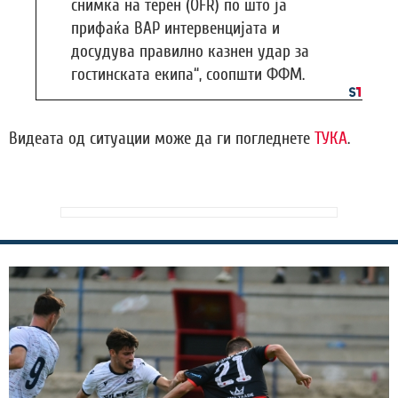
снимка на терен (OFR) по што ја
прифаќа ВАР интервенцијата и
досудува правилно казнен удар за
гостинската екипа“, соопшти ФФМ.
Видеата од ситуации може да ги погледнете
ТУКА
.