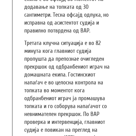
додавање на топката од 30
сантиметри. Тесна офсајд одлука, но
исправна од асистентот судија и
правилно потврдена од ВАР.
Третата клучна ситуација е во 82
минута кога главниот судија
пропушта да препознае очигледен
прекршок од одбранбениот играч на
домашната екипа. Гостинскиот
напаѓач е во целосна контрола на
топката во моментот кога
одбранбениот играч ја промашува
топката и го соборува напаѓачот со
невнимателен прекршок. По ВАР
проверка и интервенција, главниот
судија е повикан на преглед на