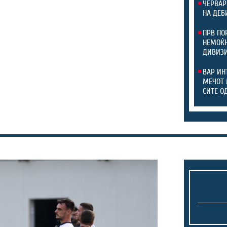
ЧЕРВАР
НА ДЕБ
ПРВ ПО
НЕМОЌН
ДИВИЗ
ВАР ИН
МЕЧОТ 
СИТЕ О