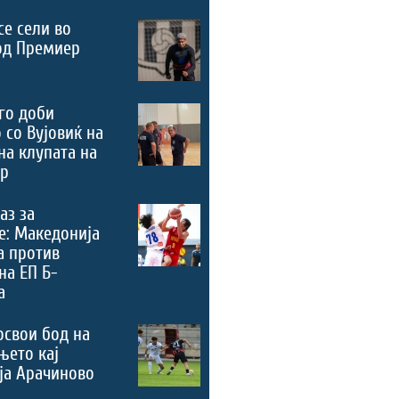
се сели во
од Премиер
го доби
 со Вујовиќ на
на клупата на
ер
аз за
е: Македонија
а против
на ЕП Б-
а
освои бод на
њето кај
ја Арачиново