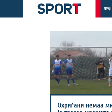
ФУД
Охриѓани немаа ми