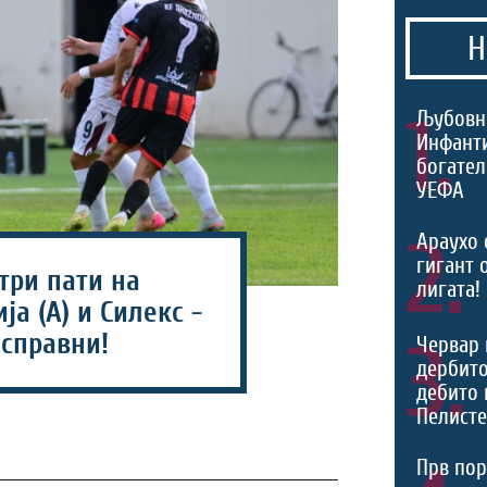
Н
1.
Љубовн
Инфант
богател
УЕФА
2.
Араухо 
гигант 
три пати на
лигата!
а (А) и Силекс -
исправни!
3.
Червар 
дербито
дебито 
Пелист
Прв пор