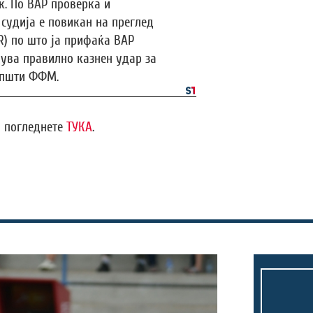
. По ВАР проверка и
 судија е повикан на преглед
R) по што ја прифаќа ВАР
дува правилно казнен удар за
оопшти ФФМ.
и погледнете
ТУКА
.