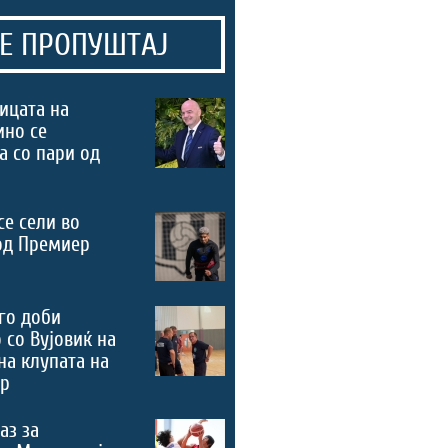
Е ПРОПУШТАЈ
ицата на
ино се
а со пари од
се сели во
од Премиер
го доби
 со Вујовиќ на
на клупата на
ер
аз за