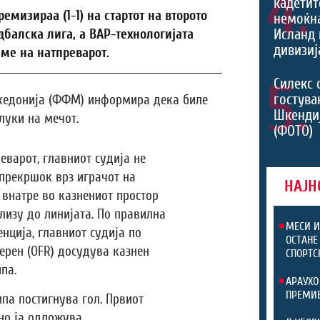
4.
кадетит
мизираа (1-1) на стартот на второто
немоќн
Исланд 
балска лига, а ВАР-технологијата
дивизиј
ме на натпреварот.
5.
Силекс 
гостува
кедонија (ФФМ) информира дека биле
Шкенди
луки на мечот.
(ФОТО)
реварот, главниот судија не
прекршок врз играчот на
НАЈН
 внатре во казнениот простор
близу до линијата. По правилна
МЕСИ И
нција, главниот судија по
ОСТАНЕ
ерен (OFR) досудува казнен
СПОРТС
па.
АРАУХО
ПРЕМИЕ
ипа постигнува гол. Првиот
лно ја одложува