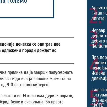
 на Големо
2.
Араухо 
гигант 
лигата!
3.
Червар 
дербито
дебито 
едонија денеска се одиграа две
Пелист
еа одложени поради дождот во
4.
Прв пор
кадетит
немоќн
чна прилика да ја заврши полусезоната
Исланд 
дивизиј
илост и до врв ја наполни мрежата на
од 9-0 на гостински терен.
5.
Силекс 
гостува
елата и во 14 кола има дури 13 порази,
Шкенди
 Охрид беше и очекувана. Во првото
(ФОТО)