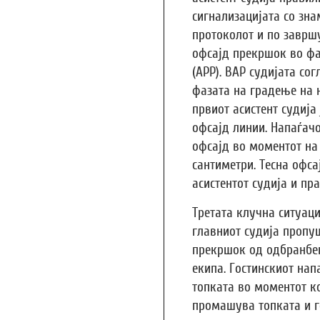
сигнализацијата со зн
протоколот и по заврш
офсајд прекршок во фа
(APP). ВАР судијата со
фазата на градење на 
првиот асистент судија
офсајд линии. Напаѓачо
офсајд во моментот на
сантиметри. Тесна офса
асистентот судија и пр
Третата клучна ситуаци
главниот судија пропу
прекршок од одбранбе
екипа. Гостинскиот нап
топката во моментот к
промашува топката и г