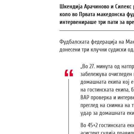
Шкендија Арачиново и Силекс ре
коло во Првата македонска фуд
интервенираше три пати за вре
Фудбалската федерација на Ма
донесени три клучни судиски од
„Во 27. минута од натп
забележува очигледен 
домашната екипа кој е
на гостинската екипа, 
ВАР проверка и интерве
преглед на снимка на т
удар за домашната еки
Во 45+2 гостинската ек
асистент судија прави