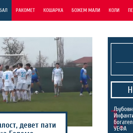
БАЛ
РАКОМЕТ
КОШАРКА
БОЖЕМ МАЛИ
КОЛИ
П
Н
1.
Љубовн
Инфант
богател
лост, девет пати
УЕФА