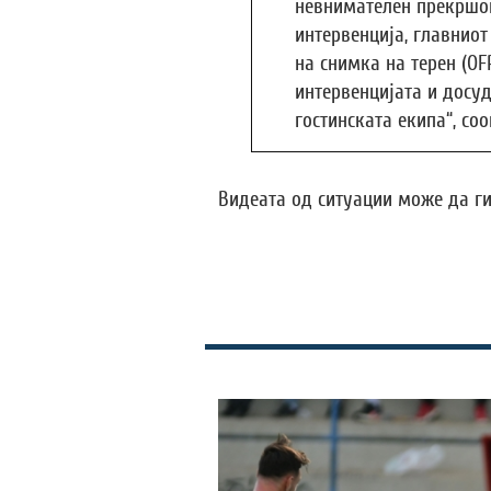
невнимателен прекршок
интервенција, главниот
на снимка на терен (OF
интервенцијата и досу
гостинската екипа“, с
Видеата од ситуации може да г