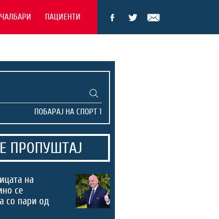
ЕЧАЛБАРИ
ПАЦИЕНТИ
Е ПРОПУШТАЈ
ицата на
ино се
а со пари од