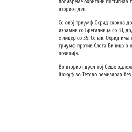
полувреме охриѓани постигнаа т
вториот дел.
Со овој триумф Охрид скокна до
израмни со Брегалница со 33, д
е лидер со 35. Сепак, Охрид има
триумф против Слога Виница в н
позиција.
Во вториот дуел кој беше одложе
Кожуф во Тетово ремизираа без 