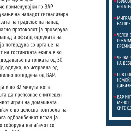
ЉУБОВН
аме применувајќи го ВАР
БОГАТЕ
ување на нападот сигнализира
МИГРАН
зата на градење на напад
НАТПРЕ
гласно протоколот ја проверува
ЧЕЛСИ 
напад и офсајд одлуката на
ПОЗАЈМ
 ја потврдува со цртање на
ПРЕМИ
т на гостинската екипа е во
ЧЕРВАР
 додавање на топката од 30
НА ДЕБ
јд одлука, но исправна од
авилно потврдена од ВАР.
ПРВ ПО
НЕМОЌН
ДИВИЗ
ја е во 82 минута кога
шта да препознае очигледен
ВАР ИН
ниот играч на домашната
МЕЧОТ 
СИТЕ О
аѓач е во целосна контрола на
ога одбранбениот играч ја
о соборува напаѓачот со