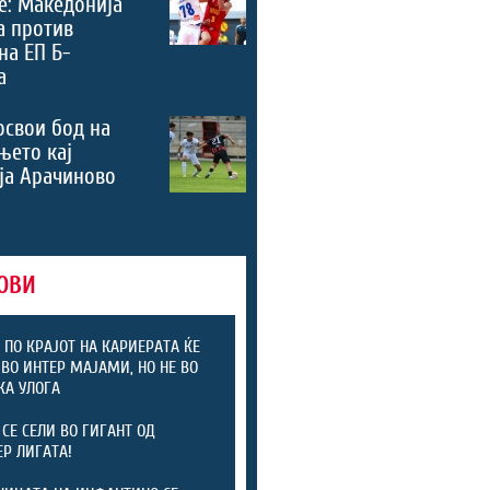
е: Македонија
а против
на ЕП Б-
а
освои бод на
њето кај
ја Арачиново
ОВИ
 ПО КРАЈОТ НА КАРИЕРАТА ЌЕ
 ВО ИНТЕР МАЈАМИ, НО НЕ ВО
КА УЛОГА
 СЕ СЕЛИ ВО ГИГАНТ ОД
Р ЛИГАТА!