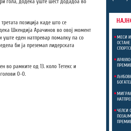
ри гола, додека уште шест додадоа во
НАЈН
 третата позиција каде што се
одека Шкендија Арачинов во овој момент
 и уште еден натпревар помалку па со
МЕСИ И
ОСТАНЕ
едела би ја преземал лидерската
СПОРТС
АРАУХО
ПРЕМИЕ
н во рамките од 13. коло Тетекс и
голови 0-0.
ЉУБОВН
БОГАТЕ
МИГРАН
НАТПРЕ
ЧЕЛСИ 
ПОЗАЈМ
ПРЕМИ