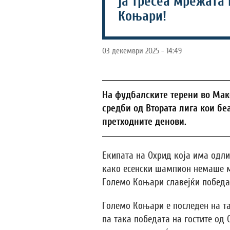
ја тресеа мрежата
Коњари!
03 декември 2025 - 14:49
На фудбалските терени во Мак
средби од Втората лига кои б
претходните денови.
Екипата на Охрид која има одли
како есенски шампион немаше м
Големо Коњари славејќи победа 
Големо Коњари е последен на таб
па така победата на гостите од