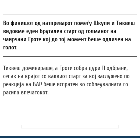
Во финишот од натпреварот помеѓу Шкупи и Тиквеш
видовме еден брутален старт од голманот на
чаирчани Гроте кој до тој момент беше одличен на
голот.
Тиквеш доминираше, а Гроте собра дури 11 одбрани,
сепак на крајот со ваквиот старт за кој заслужено по
реакција на ВАР беше испратен во соблеувалната го
расипа впечатокот.