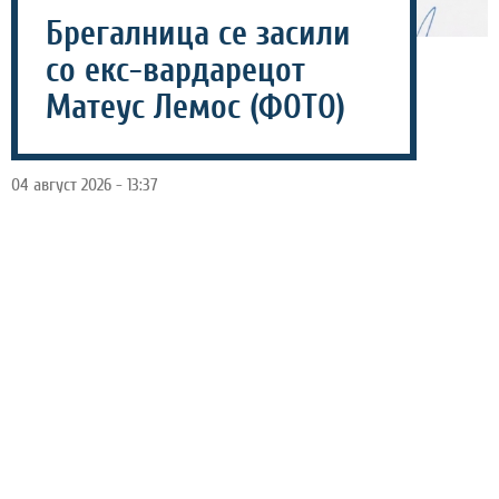
Брегалница се засили
со екс-вардарецот
Матеус Лемос (ФОТО)
04 август 2026 - 13:37
Брегалница продолжува со засилувањата во пресрет
на новата сезона, а најново име во редовите на
штипскиот клуб е бразилскиот крилен фудбалер
Матеус Лемос.
Станува збор за фудбалер роден во 1997 година во Рио
де Жанеиро, кој веќе добро го познава македонскиот