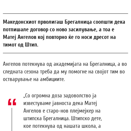
Македонскиот прволигаш Брегалница соопшти дека
потпишале договор со ново засилување, а тоа е
Матеј Ангелов кој повторно ќе го носи дресот на
тимот од Штип.
Ангелов потекнува од академијата на Брегалница, а во
следната сезона треба да му помогне на својот тим во
остварување на амбициите.
„Со огромна доза задоволство ја
известуваме јавноста дека Матеј
Ангелов е старо-нов плејмејкер на
штипска Брегалница. Штипско дете,
кое потекнува од нашата школа, а