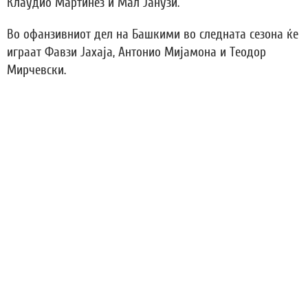
Клаудио Мартинез и Мал Јанузи.
Во офанзивниот дел на Башкими во следната сезона ќе
играат Фавзи Јахаја, Антонио Мијамона и Теодор
Мирчевски.