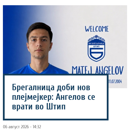
Брегалница доби нов
плејмејкер: Ангелов се
врати во Штип
06 август 2026 - 14:32