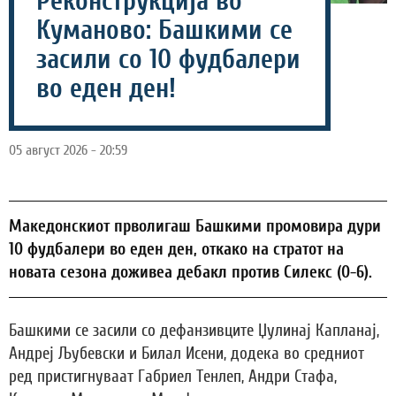
Реконструкција во
Куманово: Башкими се
засили со 10 фудбалери
во еден ден!
05 август 2026 - 20:59
Македонскиот прволигаш Башкими промовира дури
10 фудбалери во еден ден, откако на стратот на
новата сезона доживеа дебакл против Силекс (0-6).
Башкими се засили со дефанзивците Џулинај Капланај,
Андреј Љубевски и Билал Исени, додека во средниот
ред пристигнуваат Габриел Тенлеп, Андри Стафа,