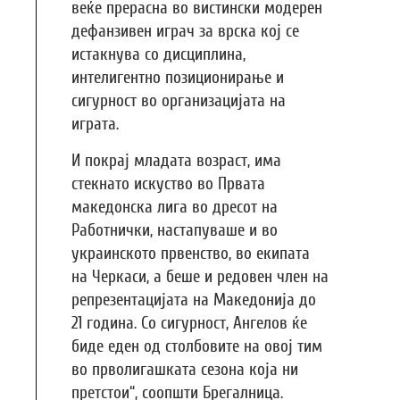
веќе прерасна во вистински модерен
дефанзивен играч за врска кој се
истакнува со дисциплина,
интелигентно позиционирање и
сигурност во организацијата на
играта.
И покрај младата возраст, има
стекнато искуство во Првата
македонска лига во дресот на
Работнички, настапуваше и во
украинското првенство, во екипата
на Черкаси, а беше и редовен член на
репрезентацијата на Македонија до
21 година. Со сигурност, Ангелов ќе
биде еден од столбовите на овој тим
во прволигашката сезона која ни
претстои“, соопшти Брегалница.