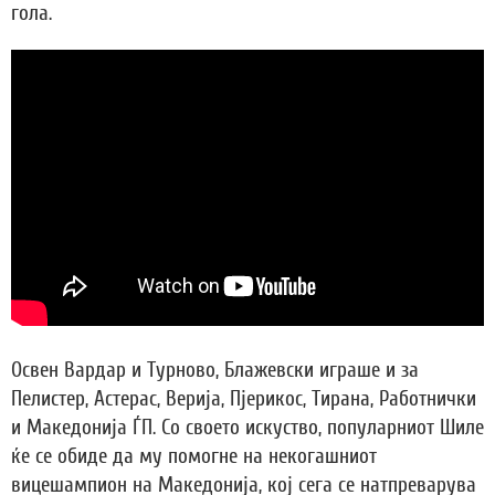
гола.
Освен Вардар и Турново, Блажевски играше и за
Пелистер, Астерас, Верија, Пјерикос, Тирана, Работнички
и Македонија ЃП. Со своето искуство, популарниот Шиле
ќе се обиде да му помогне на некогашниот
вицешампион на Македонија, кој сега се натпреварува