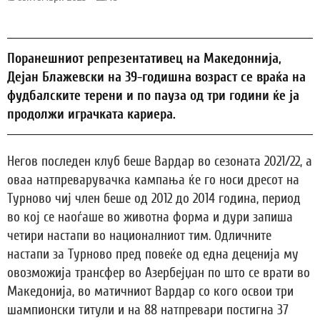
Поранешниот репрезентативец на Македоннија,
Дејан Блажевски на 39-годишна возраст се враќа на
фудбалските терени и по пауза од три години ќе ја
продолжи играчката кариера.
Негов последен клуб беше Вардар во сезоната 2021/22, а
оваа натпреварувачка кампања ќе го носи дресот на
Турново чиј член беше од 2012 до 2014 година, период
во кој се наоѓаше во животна форма и дури запиша
четири настапи во националниот тим. Одличните
настапи за Турново пред повеќе од една деценија му
овозможија трансфер во Азербејџан по што се врати во
Македонија, во матичниот Вардар со кого освои три
шампионски титули и на 88 натпревари постигна 37