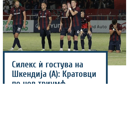
Силекс ѝ гостува на
Шкендија (А): Кратовци
по нов триумф,
домаќинот брка -
историска победа!
07 август 2026 - 14:22