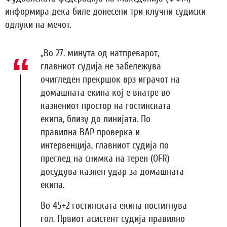
информира дека биле донесени три клучни судиски
одлуки на мечот.
„Во 27. минута од натпреварот,
главниот судија не забележува
очигледен прекршок врз играчот на
домашната екипа кој е внатре во
казнениот простор на гостинската
екипа, близу до линијата. По
правилна ВАР проверка и
интервенција, главниот судија по
преглед на снимка на терен (OFR)
досудува казнен удар за домашната
екипа.
Во 45+2 гостинската екипа постигнува
гол. Првиот асистент судија правилно