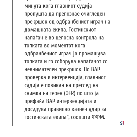
минута кога главниот судија
пропушта да препознае очигледен
прекршок од одбранбениот играч на
домашната екипа. Гостинскиот
напаѓач е во целосна контрола на
топката во моментот кога
одбранбениот играч ја промашува
топката и го соборува напаѓачот со
невнимателен прекршок. По ВАР
проверка и интервенција, главниот
судија е повикан на преглед на
снимка на терен (OFR) по што ја
прифаќа ВАР интервенцијата и
досудува правилно казнен удар за
гостинската екипа“, соопшти ФФМ.