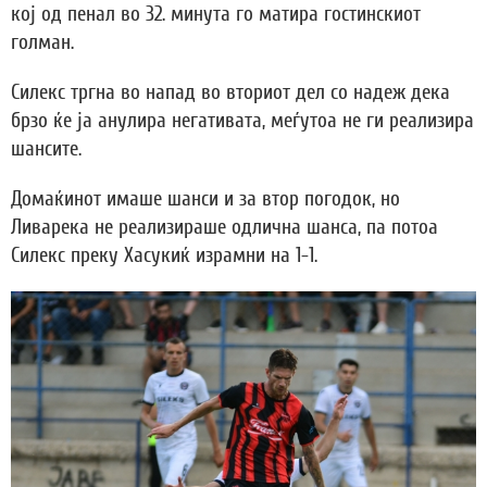
кој од пенал во 32. минута го матира гостинскиот
голман.
Силекс тргна во напад во вториот дел со надеж дека
брзо ќе ја анулира негативата, меѓутоа не ги реализира
шансите.
Домаќинот имаше шанси и за втор погодок, но
Ливарека не реализираше одлична шанса, па потоа
Силекс преку Хасукиќ израмни на 1-1.