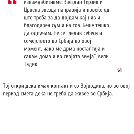
изнамуабетивме. Звездан Терзиќ и
Црвена звезда направија и повеќе од
што треба за да дојдам кај нив и
благодарен сум и на тоа. Беше тешко
да одлучам. Не се гледав себеси и
семејството во Србија во овој
момент, иако ме дрма носталгија и
сакам дома и во својата земја“, вели
Тадиќ.
Тој откри дека имал контакт и со Војводина, но во овој
период смета дека не треба да живее во Србија.