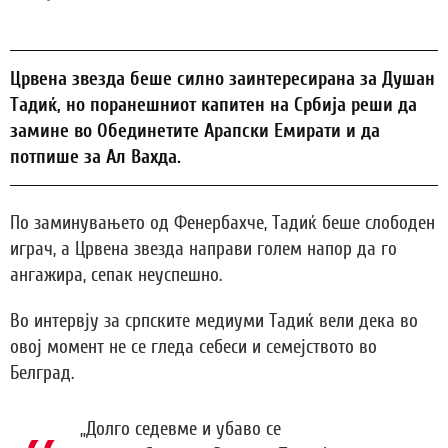
Црвена звезда беше силно заинтересирана за Душан
Тадиќ, но поранешниот капитен на Србија реши да
замине во Обединетите Арапски Емирати и да
потпише за Ал Вахда.
По заминувањето од Фенербахче, Тадиќ беше слободен
играч, а Црвена звезда направи голем напор да го
ангажира, сепак неуспешно.
Во интервју за српските медиуми Тадиќ вели дека во
овој момент не се гледа себеси и семејството во
Белград.
„Долго седевме и убаво се