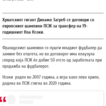
Хрватскиот гигант Динамо Загреб се договори со
европскиот шампион ПСЖ за трансфер на 19-
годишниот Ноа Нсоки.
Францускиот шампион го пушти младиот фудбалер да
замине без отштета, но во договорот има клаузула
според која ПСЖ ќе добие 50 отсто од заработката при
продажба на фудбалерот.
Нсоки роден во 2007 година, а игра како лево крило,
додека во ПСЖ стигна во 2020 година.