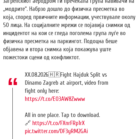
загрепскиот аеродром ги пречекала група навивачи на
„модрите“. Набрзо дошло до физичка пресметка во
која, според првичните информации, учествувале околу
50 лица. На социјалните мрежи се појавија снимки од
инцидентот на кои се гледа поголема група луѓе во
физичка пресметка на паркингот. Подоцна беше
објавена и втора снимка која покажува уште
пожестоки сцени од конфликтот.
XX.08.2026🇭🇷Fight Hajduk Split vs
Dinamo Zagreb at airport, video from
fight only here:
https://t.co/E03AW8Zwww
All in one place. Tap to download.
🔗
https://t.co/FXnrFRp1rX
pic.twitter.com/DF3yRM2GAi