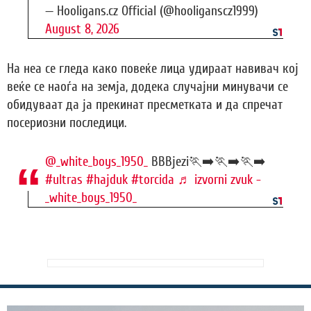
— Hooligans.cz Official (@hooliganscz1999)
August 8, 2026
На неа се гледа како повеќе лица удираат навивач кој
веќе се наоѓа на земја, додека случајни минувачи се
обидуваат да ја прекинат пресметката и да спречат
посериозни последици.
@_white_boys_1950_
BBBjezi🏃‍➡️🏃‍➡️🏃‍➡️
#ultras
#hajduk
#torcida
♬ izvorni zvuk -
_white_boys_1950_