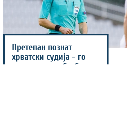
Претепан познат
хрватски судија - го
нападнале со безбол
палки!
07 август 2026 - 12:04
Познатиот фудбалски судија од Хрватска, Тихомир
Пејин, бил брутално нападнат утринава во Осиек,