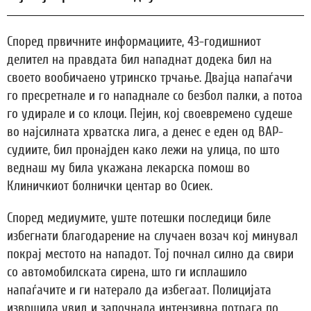
Според првичните информациите, 43-годишниот
делител на правдата бил нападнат додека бил на
своето вообичаено утринско трчање. Двајца напаѓачи
го пресретнале и го нападнале со безбол палки, а потоа
го удирале и со клоци. Пејин, кој своевремено судеше
во најсилната хрватска лига, а денес е еден од ВАР-
судиите, бил пронајден како лежи на улица, по што
веднаш му била укажана лекарска помош во
Клиничкиот болнички центар во Осиек.
Според медиумите, уште потешки последици биле
избегнати благодарение на случаен возач кој минувал
покрај местото на нападот. Тој почнал силно да свири
со автомобилската сирена, што ги исплашило
напаѓачите и ги натерало да избегаат. Полицијата
извршила увид и започнала интензивна потрага по