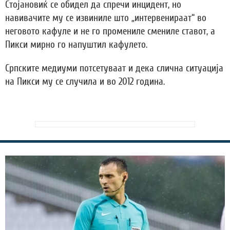
Стојановиќ се обидел да спречи инцидент, но
навивачите му се извиниле што „интервенираат“ во
неговото кафуле и не го промениле смениле ставот, а
Пикси мирно го напуштил кафулето.
Српските медиуми потсетуваат и дека слична ситуација
на Пикси му се случила и во 2012 година.