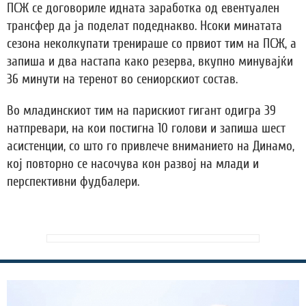
ПСЖ се договориле идната заработка од евентуален
трансфер да ја поделат подеднакво. Нсоки минатата
сезона неколкупати тренираше со првиот тим на ПСЖ, а
запиша и два настапа како резерва, вкупно минувајќи
36 минути на теренот во сениорскиот состав.
Во младинскиот тим на парискиот гигант одигра 39
натпревари, на кои постигна 10 голови и запиша шест
асистенции, со што го привлече вниманието на Динамо,
кој повторно се насочува кон развој на млади и
перспективни фудбалери.