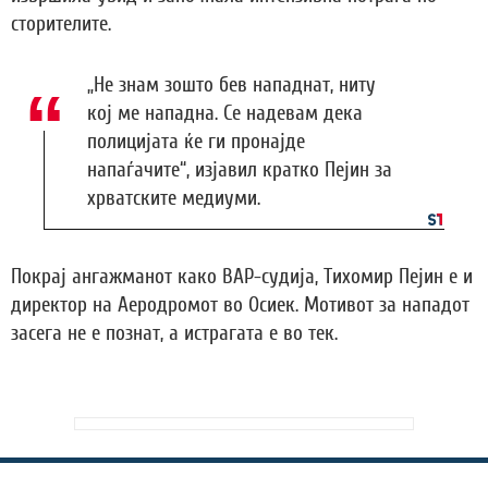
сторителите.
„Не знам зошто бев нападнат, ниту
кој ме нападна. Се надевам дека
полицијата ќе ги пронајде
напаѓачите“, изјавил кратко Пејин за
хрватските медиуми.
Покрај ангажманот како ВАР-судија, Тихомир Пејин е и
директор на Аеродромот во Осиек. Мотивот за нападот
засега не е познат, а истрагата е во тек.