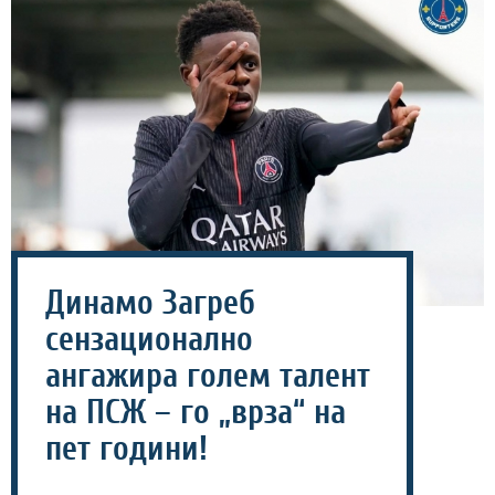
Динамо Загреб
сензационално
ангажира голем талент
на ПСЖ – го „врза“ на
пет години!