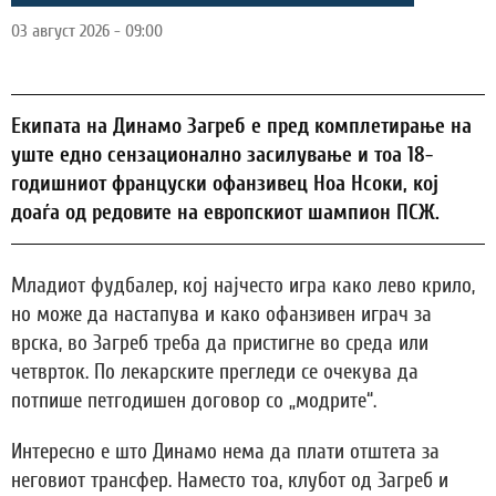
03 август 2026 - 09:00
Екипата на Динамо Загреб е пред комплетирање на
уште едно сензационално засилување и тоа 18-
годишниот француски офанзивец Ноа Нсоки, кој
доаѓа од редовите на европскиот шампион ПСЖ.
Младиот фудбалер, кој најчесто игра како лево крило,
но може да настапува и како офанзивен играч за
врска, во Загреб треба да пристигне во среда или
четврток. По лекарските прегледи се очекува да
потпише петгодишен договор со „модрите“.
Интересно е што Динамо нема да плати отштета за
неговиот трансфер. Наместо тоа, клубот од Загреб и