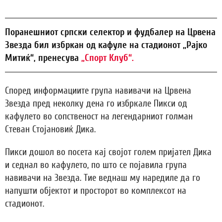
Поранешниот српски селектор и фудбалер на Црвена
Звезда бил избркан од кафуле на стадионот „Рајко
Митиќ“, пренесува
„Спорт Клуб“.
Според информациите група навивачи на Црвена
Звезда пред неколку дена го избркале Пикси од
кафулето во сопственост на легендарниот голман
Стеван Стојановиќ Дика.
Пикси дошол во посета кај својот голем пријател Дика
и седнал во кафулето, по што се појавила група
навивачи на Звезда. Тие веднаш му наредиле да го
напушти објектот и просторот во комплексот на
стадионот.