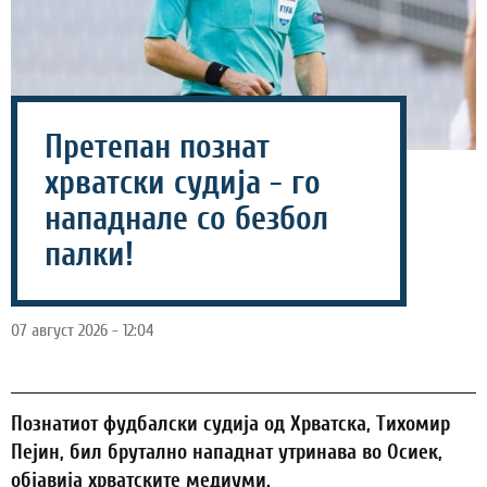
Претепан познат
хрватски судија - го
нападнале со безбол
палки!
07 август 2026 - 12:04
Познатиот фудбалски судија од Хрватска, Тихомир
Пејин, бил брутално нападнат утринава во Осиек,
објавија хрватските медиуми.