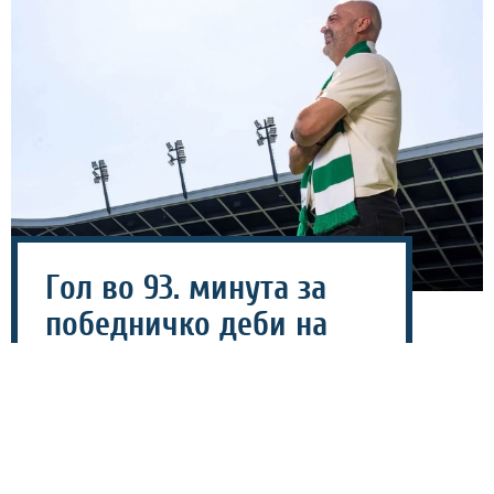
Гол во 93. минута за
победничко деби на
Тренчовски на клупата
на Олимпија
02 август 2026 - 22:12