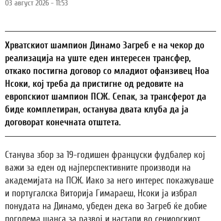
03 август 2026 - 11:53
Хрватскиот шампион Динамо Загреб е на чекор до
реализација на уште еден интересен трансфер,
откако постигна договор со младиот офанзивец Ноа
Нсоки, кој треба да пристигне од редовите на
европскиот шампион ПСЖ. Сепак, за трансферот да
биде комплетиран, останува двата клуба да ја
договорат конечната отштета.
Станува збор за 19-годишен француски фудбалер кој
важи за еден од најперспективните производи на
академијата на ПСЖ. Иако за него интерес покажуваше
и португалска Виторија Гимараеш, Нсоки ја избрал
понудата на Динамо, убеден дека во Загреб ќе добие
поголема шанса за развој и настапи во сениорскиот