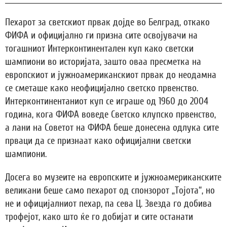
Пехарот за светскиот првак дојде во Белград, откако
ФИФА и официјално ги призна сите освојувачи на
тогашниот Интерконтинентален куп како светски
шампиони во историјата, зашто оваа пресметка на
европскиот и јужноамериканскиот првак до неодамна
се сметаше како неофицијално светско првенство.
Интерконтинентаниот куп се играше од 1960 до 2004
година, кога ФИФА воведе Светско клупско првенство,
а лани на Советот на ФИФА беше донесена одлука сите
прваци да се признаат како официјални светски
шампиони.
Досега во музеите на европските и јужноамериканските
великани беше само пехарот од спонзорот „Тојота“, но
не и официјалниот пехар, па сева Ц. Звезда го добива
трофејот, како што ќе го добијат и сите останати