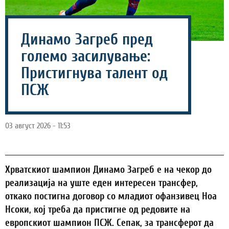
Динамо Загреб пред
големо засилување:
Пристигнува талент од
ПСЖ
03 август 2026 - 11:53
Хрватскиот шампион Динамо Загреб е на чекор до
реализација на уште еден интересен трансфер,
откако постигна договор со младиот офанзивец Ноа
Нсоки, кој треба да пристигне од редовите на
европскиот шампион ПСЖ. Сепак, за трансферот да