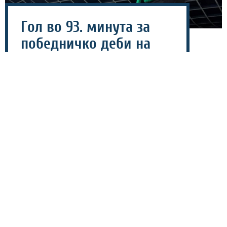
Гол во 93. минута за
победничко деби на
Тренчовски на клупата
на Олимпија
02 август 2026 - 22:12
Македонскиот стручњак Југослав Тренчовски со
победа дебитираше на клупата на Олимпија.
Тимот од Љубљана на домашен терен го победи
Алуминиј со 1-0, а голот за победа беше постигнат во