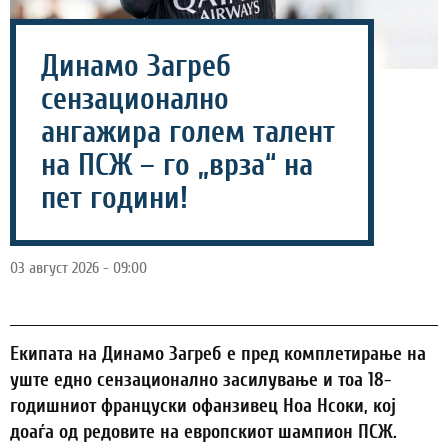
Динамо Загреб
сензационално
ангажира голем талент
на ПСЖ – го „врза“ на
пет години!
03 август 2026 - 09:00
Екипата на Динамо Загреб е пред комплетирање на
уште едно сензационално засилување и тоа 18-
годишниот француски офанзивец Ноа Нсоки, кој
доаѓа од редовите на европскиот шампион ПСЖ.