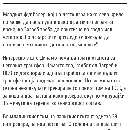
Младиот фудбалер, кој најчесто игра како лево крило,
но може да настапува и како офанзивен играч за
врска, во Загреб треба да пристигне во среда или
четврток. По лекарските прегледи се очекува да
потпише петгодишен договор со „модрите“.
Интересно е што Динамо нема да плати отштета за
неговиот трансфер. Наместо тоа, клубот од Загреб и
ПСЖ се договориле идната заработка од евентуален
трансфер да ја поделат подеднакво. Нсоки минатата
сезона неколкупати тренираше со првиот тим на ПСЖ, а
запиша и два настапа како резерва, вкупно минувајќи
36 минути на теренот во сениорскиот состав.
Во младинскиот тим на парискиот гигант одигра 39
натпревари, на кои постигна 10 голови и запиша шест