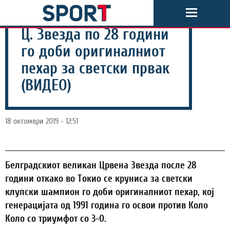
Ц. Звезда по 28 години
го доби оригиналниот
пехар за светски првак
(ВИДЕО)
18 октомври 2019 - 12:51
Белградскиот великан Црвена Звезда после 28
години откако во Токио се круниса за светски
клупски шампион го доби оригиналниот пехар, кој
генерацијата од 1991 година го освои против Коло
Коло со триумфот со 3-0.