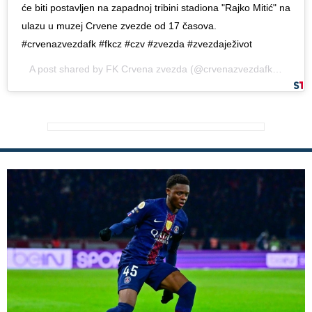
će biti postavljen na zapadnoj tribini stadiona "Rajko Mitić" na
ulazu u muzej Crvene zvezde od 17 časova.
#crvenazvezdafk #fkcz #czv #zvezda #zvezdaježivot
A post shared by
FK Crvena zvezda
(@crvenazvezdafk) on
Oct 