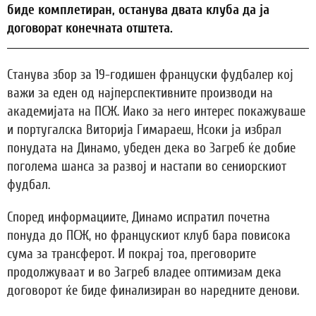
биде комплетиран, останува двата клуба да ја
договорат конечната отштета.
Станува збор за 19-годишен француски фудбалер кој
важи за еден од најперспективните производи на
академијата на ПСЖ. Иако за него интерес покажуваше
и португалска Виторија Гимараеш, Нсоки ја избрал
понудата на Динамо, убеден дека во Загреб ќе добие
поголема шанса за развој и настапи во сениорскиот
фудбал.
Според информациите, Динамо испратил почетна
понуда до ПСЖ, но францускиот клуб бара повисока
сума за трансферот. И покрај тоа, преговорите
продолжуваат и во Загреб владее оптимизам дека
договорот ќе биде финализиран во наредните денови.