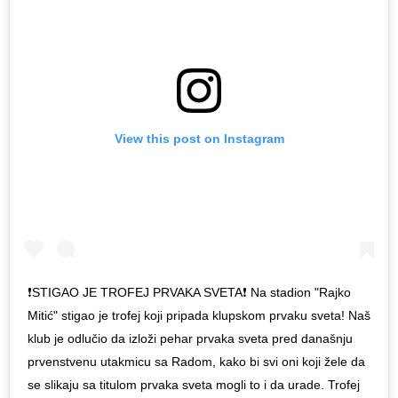
View this post on Instagram
❗️STIGAO JE TROFEJ PRVAKA SVETA❗️ Na stadion "Rajko
Mitić" stigao je trofej koji pripada klupskom prvaku sveta! Naš
klub je odlučio da izloži pehar prvaka sveta pred današnju
prvenstvenu utakmicu sa Radom, kako bi svi oni koji žele da
se slikaju sa titulom prvaka sveta mogli to i da urade. Trofej