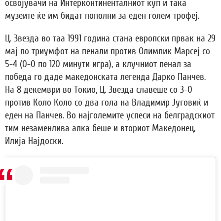
освојувачи на Интерконтиненталниот куп и така
музеите ќе им бидат пополни за еден голем трофеј.
Ц. Звезда во таа 1991 година стана европски првак на 29
мај по триумфот на пенали против Олимпик Марсеј со
5-4 (0-0 по 120 минути игра), а клучниот пенал за
победа го даде македонската легенда Дарко Панчев.
На 8 декември во Токио, Ц. Звезда славеше со 3-0
против Коло Коло со два гола на Владимир Југовиќ и
еден на Панчев. Во најголемите успеси на белградскиот
тим незаменлива алка беше и вториот Македонец,
Илија Најдоски.