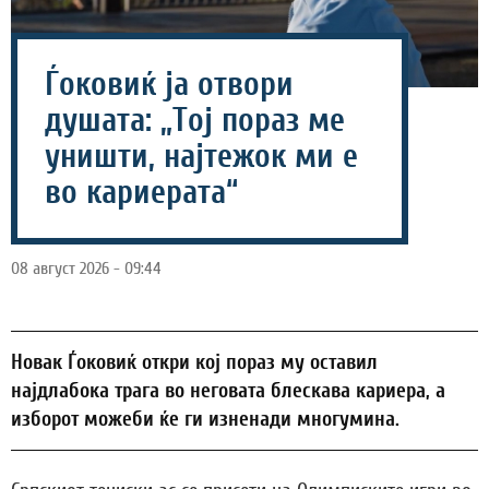
Ѓоковиќ ја отвори
душата: „Тој пораз ме
уништи, најтежок ми е
во кариерата“
08 август 2026 - 09:44
Новак Ѓоковиќ откри кој пораз му оставил
најдлабока трага во неговата блескава кариера, а
изборот можеби ќе ги изненади многумина.