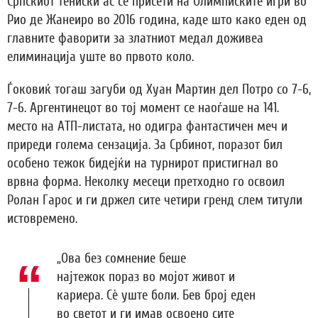
Српскиот тениски ас се присети на Олимписките игри во
Рио де Жанеиро во 2016 година, каде што како еден од
главните фаворити за златниот медал доживеа
елиминација уште во првото коло.
Ѓоковиќ тогаш загуби од Хуан Мартин дел Потро со 7-6,
7-6. Аргентинецот во тој момент се наоѓаше на 141.
место на АТП-листата, но одигра фантастичен меч и
приреди голема сензација. За Србинот, поразот бил
особено тежок бидејќи на турнирот пристигнал во
врвна форма. Неколку месеци претходно го освоил
Ролан Гарос и ги држел сите четири гренд слем титули
истовремено.
„Ова без сомнение беше
најтежок пораз во мојот живот и
кариера. Сè уште боли. Бев број еден
во светот и ги имав освоено сите