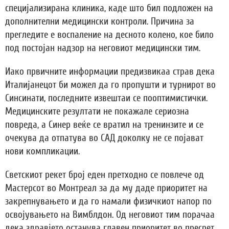
специјализирана клиника, каде што бил подложен на
дополнителни медицински контроли. Причина за
прегледите е воспаление на десното колено, кое било
под постојан надзор на неговиот медицински тим.
Иако првичните информации предизвикаа страв дека
Италијанецот би можел да го пропушти и турнирот во
Синсинати, последните извештаи се пооптимистички.
Медицинските резултати не покажале сериозна
повреда, а Синер веќе се вратил на тренинзите и се
очекува да отпатува во САД доколку не се појават
нови компликации.
Светскиот рекет број еден претходно се повлече од
Мастерсот во Монтреал за да му даде приоритет на
закрепнувањето и да го намали физичкиот напор по
освојувањето на Вимблдон. Од неговиот тим порачаа
дека здравјето останува главен приоритет во пресрет