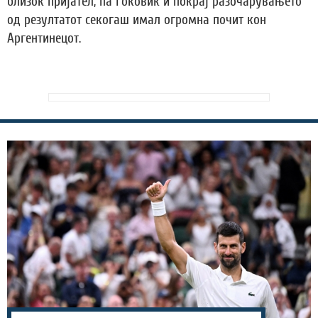
близок пријател, па Ѓоковиќ и покрај разочарувањето
од резултатот секогаш имал огромна почит кон
Аргентинецот.