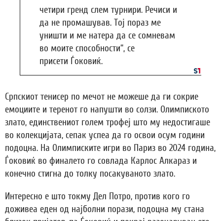
четири гренд слем турнири. Речиси и
да не промашував. Тој пораз ме
уништи и ме натера да се сомневам
во моите способности“, се
присети Ѓоковиќ.
Српскиот тенисер по мечот не можеше да ги сокрие
емоциите и теренот го напушти во солзи. Олимпиското
злато, единствениот голем трофеј што му недостигаше
во колекцијата, сепак успеа да го освои осум години
подоцна. На Олимписките игри во Париз во 2024 година,
Ѓоковиќ во финалето го совлада Карлос Алкараз и
конечно стигна до толку посакуваното злато.
Интересно е што токму Дел Потро, против кого го
доживеа еден од најболни порази, подоцна му стана