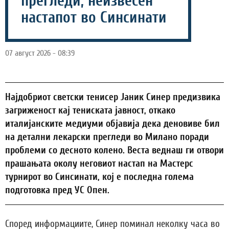
прегледи, неизвесен
настапот во Синсинати
07 август 2026 - 08:39
Најдобриот светски тенисер Јаник Синер предизвика
загриженост кај тениската јавност, откако
италијанските медиуми објавија дека деновиве бил
на детални лекарски прегледи во Милано поради
проблеми со десното колено. Веста веднаш ги отвори
прашањата околу неговиот настап на Мастерс
турнирот во Синсинати, кој е последна голема
подготовка пред УС Опен.
Според информациите, Синер поминал неколку часа во