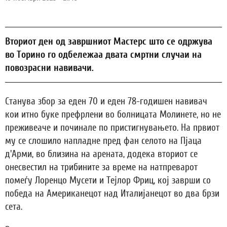
Вториот ден од завршниот Мастерс што се одржува
во Торино го одбележаа двата смртни случаи на
повозрасни навивачи.
Станува збор за еден 70 и еден 78-годишен навивач
кои итно буке префрлени во болницата Молинете, но не
преживеаче и починале по пристигнувањето. На првиот
му се слошило напладне пред фан селото на Пјаца
д'Арми, во близина на арената, додека вториот се
онесвестил на трибините за време на натпреварот
помеѓу Лоренцо Мусети и Тејлор Фриц, кој заврши со
победа на Американецот над Италијанецот во два брзи
сета.