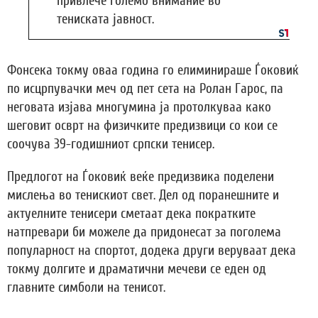
привлече големо внимание во
тениската јавност.
Фонсека токму оваа година го елиминираше Ѓоковиќ
по исцрпувачки меч од пет сета на Ролан Гарос, па
неговата изјава многумина ја протолкуваа како
шеговит осврт на физичките предизвици со кои се
соочува 39-годишниот српски тенисер.
Предлогот на Ѓоковиќ веќе предизвика поделени
мислења во тенискиот свет. Дел од поранешните и
актуелните тенисери сметаат дека пократките
натпревари би можеле да придонесат за поголема
популарност на спортот, додека други веруваат дека
токму долгите и драматични мечеви се еден од
главните симболи на тенисот.