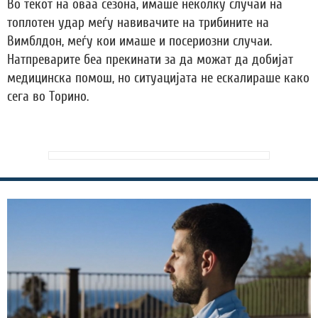
Во текот на оваа сезона, имаше неколку случаи на
топлотен удар меѓу навивачите на трибините на
Вимблдон, меѓу кои имаше и посериозни случаи.
Натпреварите беа прекинати за да можат да добијат
медицинска помош, но ситуацијата не ескалираше како
сега во Торино.