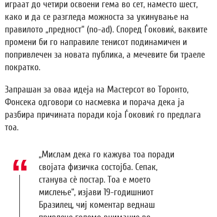
играат до четири освоени гема во сет, наместо шест,
како и да се разгледа можноста за укинување на
правилото „предност“ (no-ad). Според Ѓоковиќ, ваквите
промени би го направиле тенисот подинамичен и
попривлечен за новата публика, а мечевите би траеле
пократко.
Запрашан за оваа идеја на Мастерсот во Торонто,
Фонсека одговори со насмевка и порача дека ја
разбира причината поради која Ѓоковиќ го предлага
тоа.
„Мислам дека го кажува тоа поради
својата физичка состојба. Сепак,
станува сè постар. Тоа е моето
мислење“, изјави 19-годишниот
Бразилец, чиј коментар веднаш