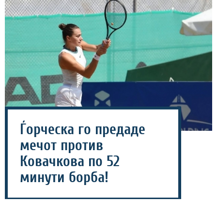
Ѓорческа го предаде
мечот против
Ковачкова по 52
минути борба!
06 август 2026 - 15:01