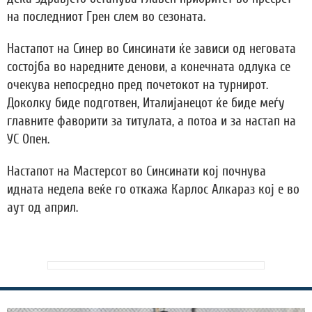
на последниот Грен слем во сезоната.
Настапот на Синер во Синсинати ќе зависи од неговата
состојба во наредните денови, а конечната одлука се
очекува непосредно пред почетокот на турнирот.
Доколку биде подготвен, Италијанецот ќе биде меѓу
главните фаворити за титулата, а потоа и за настап на
УС Опен.
Настапот на Мастерсот во Синсинати кој почнува
идната недела веќе го откажа Карлос Алкараз кој е во
аут од април.