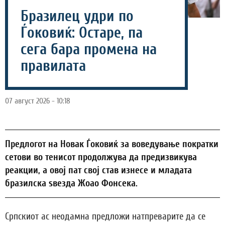
Бразилец удри по
Ѓоковиќ: Остаре, па
сега бара промена на
правилата
07 август 2026 - 10:18
Предлогот на Новак Ѓоковиќ за воведување пократки
сетови во тенисот продолжува да предизвикува
реакции, а овој пат свој став изнесе и младата
бразилска ѕвезда Жоао Фонсека.
Српскиот ас неодамна предложи натпреварите да се