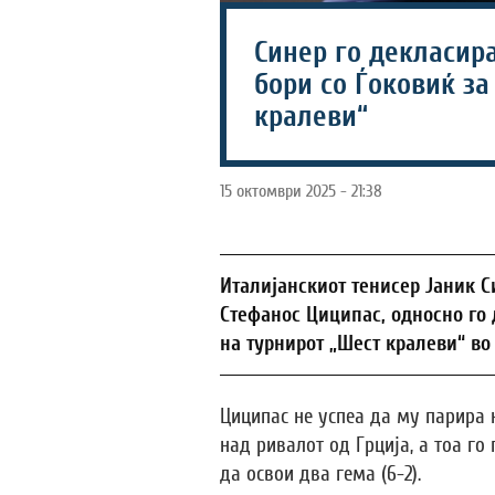
Синер го декласира
бори со Ѓоковиќ за
кралеви“
15 октомври 2025 - 21:38
Италијанскиот тенисер Јаник 
Стефанос Циципас, односно го д
на турнирот „Шест кралеви“ во
Циципас не успеа да му парира н
над ривалот од Грција, а тоа го
да освои два гема (6-2).