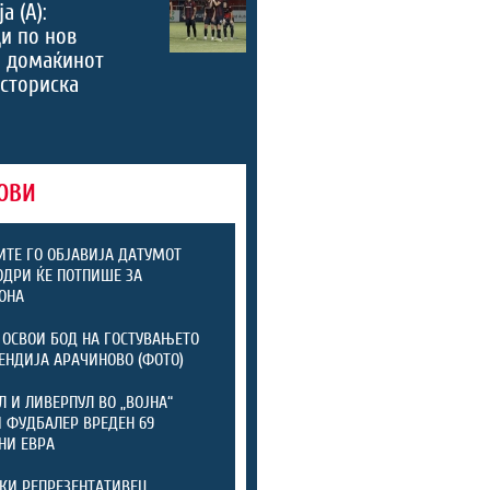
а (А):
и по нов
, домаќинот
историска
ОВИ
ТЕ ГО ОБЈАВИЈА ДАТУМОТ
ОДРИ ЌЕ ПОТПИШЕ ЗА
ОНА
 ОСВОИ БОД НА ГОСТУВАЊЕТО
ЕНДИЈА АРАЧИНОВО (ФОТО)
Л И ЛИВЕРПУЛ ВО „ВОЈНА“
 ФУДБАЛЕР ВРЕДЕН 69
НИ ЕВРА
КИ РЕПРЕЗЕНТАТИВЕЦ