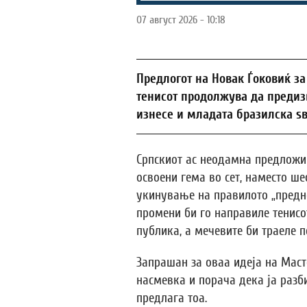
07 август 2026 - 10:18
Предлогот на Новак Ѓоковиќ за
тенисот продолжува да предизв
изнесе и младата бразилска ѕ
Српскиот ас неодамна предложи 
освоени гема во сет, наместо ше
укинување на правилото „предно
промени би го направиле тенисо
публика, а мечевите би траеле п
Запрашан за оваа идеја на Маст
насмевка и порача дека ја разб
предлага тоа.