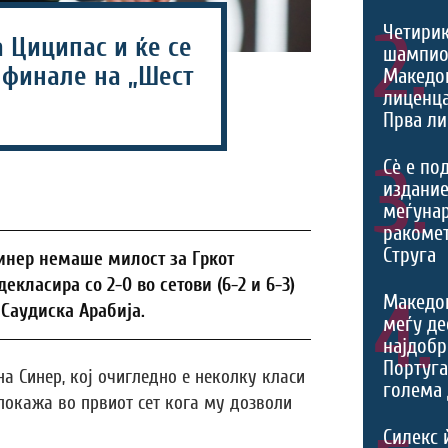
2.
Четири
 Циципас и ќе се
шампио
 финале на „Шест
Македон
лиценца
Прва ли
3.
Сѐ е по
издание
меѓуна
ракомет
Струга
Синер немаше милост за Гркот
екласира со 2-0 во сетови (6-2 и 6-3)
4.
Македо
 Саудиска Арабија.
меѓу де
најдобр
Португа
а Синер, кој очигледно е неколку класи
голема 
 покажа во првиот сет кога му дозволи
Силекс 