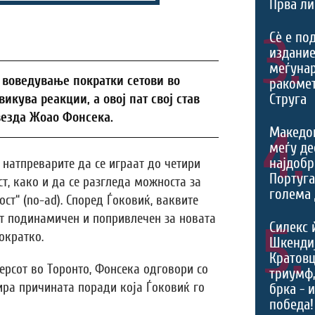
Прва ли
3.
Сѐ е по
издание
меѓуна
 воведување пократки сетови во
ракомет
Струга
икува реакции, а овој пат свој став
везда Жоао Фонсека.
4.
Македо
меѓу де
најдобр
натпреварите да се играат до четири
Португа
ст, како и да се разгледа можноста за
голема 
ст“ (no-ad). Според Ѓоковиќ, ваквите
т подинамичен и попривлечен за новата
5.
Силекс 
ократко.
Шкендиј
Кратовц
ерсот во Торонто, Фонсека одговори со
триумф
ира причината поради која Ѓоковиќ го
брка - 
победа!