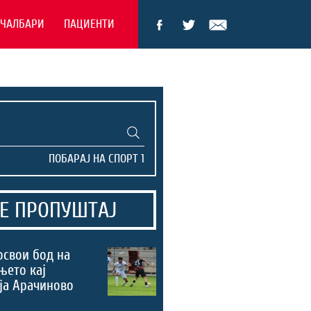
ЕЧАЛБАРИ
ПАЦИЕНТИ
Е ПРОПУШТАЈ
освои бод на
њето кај
ја Арачиново