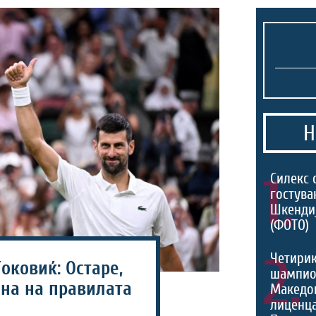
Н
1.
Силекс 
гостува
Шкенди
(ФОТО)
2.
Четири
оковиќ: Остаре,
шампио
ена на правилата
Македон
лиценца