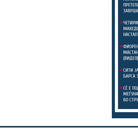
ПРЕТЕП
ЗАВРШИ
ЧЕТИРИ
МАКЕДО
НАСТАП
ФИОРЕН
МАСТАН
(ВИДЕО
СИТИ Ј
БАРСА 
СЀ Е П
МЕЃУНА
ВО СТР