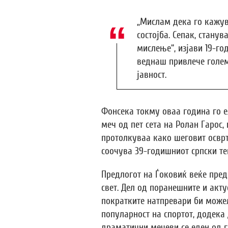
„Мислам дека го кажув
состојба. Сепак, станув
мислење“, изјави 19-го
веднаш привлече голем
јавност.
Фонсека токму оваа година го 
меч од пет сета на Ролан Гарос,
протолкуваа како шеговит осврт
соочува 39-годишниот српски те
Предлогот на Ѓоковиќ веќе пре
свет. Дел од поранешните и акту
пократките натпревари би може
популарност на спортот, додека
драматични мечеви се еден од г