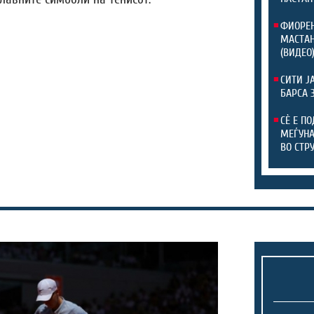
ФИОРЕН
МАСТАН
(ВИДЕО
СИТИ Ј
БАРСА 
СЀ Е П
МЕЃУНА
ВО СТР