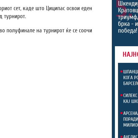
5.
Шкендиј
ориот сет, каде што Циципас освои еден
Кратовц
од турнирот.
триумф
брка - 
победа!
 во полуфинале на турнирот ќе се соочи
НАЈН
ШПАНЦИ
КОГА Р
БАРСЕЛ
СИЛЕКС
КАЈ ШК
АРСЕНА
ПОРАДИ
МИЛИО
АНГЛИС