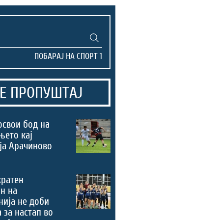
Е ПРОПУШТАЈ
освои бод на
њето кај
ја Арачиново
кратен
н на
ија не доби
 за настап во