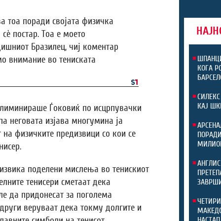
а тоа поради својата физичка
НАЈН
а сè постар. Тоа е моето
дишниот Бразилец, чиј коментар
о внимание во тениската
ШПАНЦИ
КОГА Р
БАРСЕЛ
СИЛЕКС
КАЈ ШК
елиминираше Ѓоковиќ по исцрпувачки
 па неговата изјава многумина ја
АРСЕНА
 на физичките предизвици со кои се
ПОРАДИ
МИЛИО
нисер.
АНГЛИС
дизвика поделени мислења во тенискиот
ПРЕТЕП
елните тенисери сметаат дека
ЗАВРШИ
ле да придонесат за поголема
ЧЕТИРИ
 други веруваат дека токму долгите и
МАКЕДО
лавните симболи на тенисот.
НАСТАП