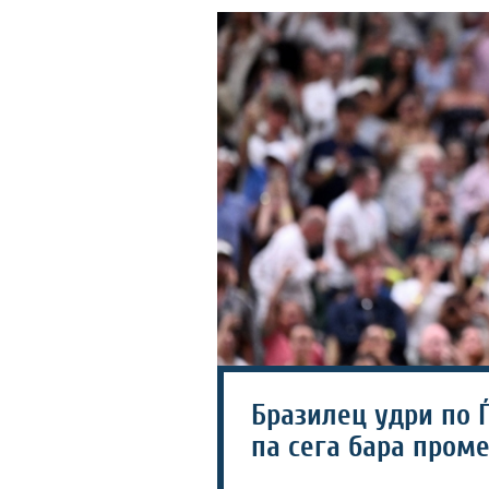
Бразилец удри по Ѓ
па сега бара пром