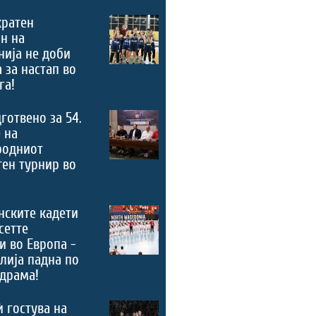
кратен
н на
ија не доби
 за настап во
га!
дготвено за 54.
 на
родниот
ен турнир во
нските кадети
сетте
и во Европа -
лија падна по
драма!
ѝ гостува на