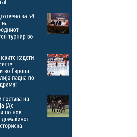
га!
дготвено за 54.
 на
родниот
ен турнир во
нските кадети
сетте
и во Европа -
лија падна по
драма!
ѝ гостува на
а (А):
и по нов
, домаќинот
историска