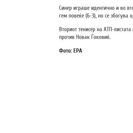
Синер играше идентично и во вт
гем повеќе (6-3), но се збогува 
Вториот тенисер на АТП-листата
против Новак Ѓоковиќ.
Фото: EPA