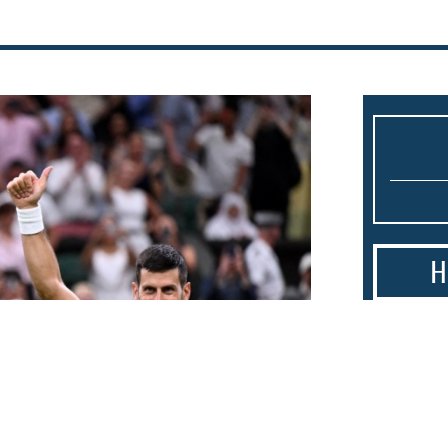
Н
1.
Тиквеш 
Башким
Брегалн
пречек