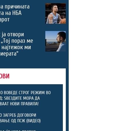
а причината
та на НБА
арот
 ја отвори
 „Тој пораз ме
 најтежок ми
риерата“
ОВИ
 ВОВЕДЕ СТРОГ РЕЖИМ ВО
: ЅВЕЗДИТЕ МОРА ДА
ВААТ НОВИ ПРАВИЛА!
 ЗАГРЕБ ДОГОВОРИ
ВАЊЕ ОД ПСЖ (ВИДЕО)