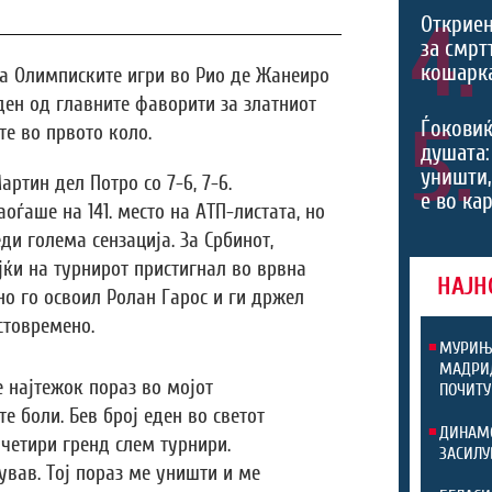
4.
Откриен
за смрт
кошарк
 на Олимписките игри во Рио де Жанеиро
ден од главните фаворити за златниот
5.
Ѓоковиќ
е во првото коло.
душата:
уништи,
ртин дел Потро со 7-6, 7-6.
е во ка
оѓаше на 141. место на АТП-листата, но
и голема сензација. За Србинот,
јќи на турнирот пристигнал во врвна
НАЈН
о го освоил Ролан Гарос и ги држел
стовремено.
МУРИЊО
МАДРИД
 најтежок пораз во мојот
ПОЧИТУ
е боли. Бев број еден во светот
ДИНАМО
 четири гренд слем турнири.
ЗАСИЛУ
ував. Тој пораз ме уништи и ме