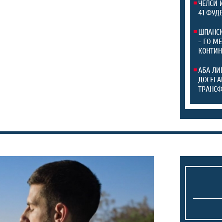
ЧЕЛСИ 
41 ФУД
ШПАНСК
- ГО М
КОНТИН
АБА ЛИ
ДОСЕГА
ТРАНС