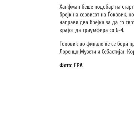
Ханфман беше подобар на старто
брејк на сервисот на Ѓоковиќ, н
направи два брејка за да го сврт
крајот да триумфира со 6-4.
Ѓоковиќ во финале ќе се бори п
Лоренцо Музети и Себастијан Ко
Фото: EPA