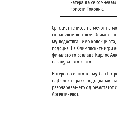
натера да се сомневам 
присети Ѓоковиќ.
Српскиот тенисер по мечот не м
го напушти во солзи. Олимписко
му недостигаше во колекцијата,
подоцна. На Олимписките игри в
финалето го совлада Карлос Алк
посакуваното злато.
Интересно е што токму Дел Потр
најболни порази, подоцна му ста
разочарувањето од резултатот 
Аргентинецот.