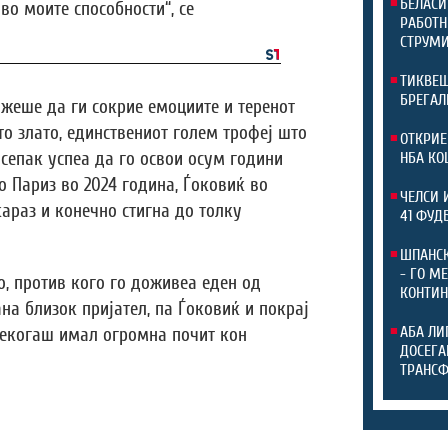
БЕЛАСИ
во моите способности“, се
РАБОТН
СТРУМИ
ТИКВЕШ
БРЕГАЛ
ожеше да ги сокрие емоциите и теренот
то злато, единствениот голем трофеј што
ОТКРИЕ
 сепак успеа да го освои осум години
НБА КО
о Париз во 2024 година, Ѓоковиќ во
ЧЕЛСИ 
араз и конечно стигна до толку
41 ФУД
ШПАНСК
- ГО М
о, против кого го доживеа еден од
КОНТИН
на близок пријател, па Ѓоковиќ и покрај
АБА ЛИ
секогаш имал огромна почит кон
ДОСЕГА
ТРАНС