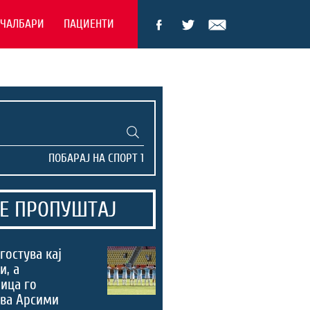
ЕЧАЛБАРИ
ПАЦИЕНТИ
Е ПРОПУШТАЈ
гостува кај
и, а
ица го
ува Арсими