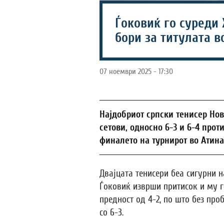
Ѓоковиќ го суреди
бори за титулата в
07 ноември 2025 - 17:30
Најдобриот српски тенисер Нов
сетови, односно 6-3 и 6-4 про
финалето на турнирот во Атина
Двајцата тенисери беа сигурни на
Ѓоковиќ изврши притисок и му г
предност од 4-2, по што без про
со 6-3.