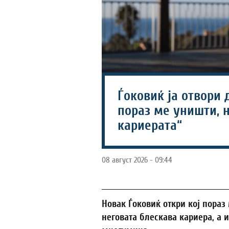
Ѓоковиќ ја отвори 
пораз ме уништи, н
кариерата“
08 август 2026 - 09:44
Новак Ѓоковиќ откри кој пораз
неговата блескава кариера, а 