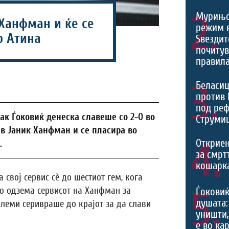
2.
Мурињо
 Ханфман и ќе се
режим 
о Атина
Ѕвездит
почитув
правила
3.
Беласиц
против 
под реф
ак Ѓоковиќ денеска славеше со 2-0 во
Струмиц
тив Јаник Ханфман и се пласира во
4.
Откриен
.
за смрт
кошарк
 свој сервис сè до шестиот гем, кога
5.
о одзема сервисот на Ханфман за
Ѓоковиќ
душата:
блеми серивраше до крајот за да слави
уништи,
е во ка