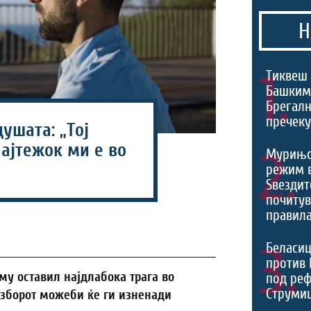
Н
1.
Тиквеш 
Башким
Брегалн
пречек
душата: „Тој
ајтежок ми е во
2.
Мурињо
режим 
Ѕвездит
почитув
правила
3.
Беласиц
против 
 му оставил најдлабока трага во
под реф
Струмиц
изборот можеби ќе ги изненади