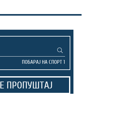
Е ПРОПУШТАЈ
гостува кај
и, а
ица го
ува Арсими