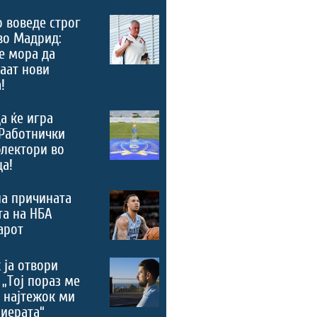
 воведе строг
во Мадрид:
е мора да
аат нови
!
а ќе игра
Работнички
лектори во
а!
а причината
та на НБА
арот
 ја отвори
 „Тој пораз ме
 најтежок ми
риерата“