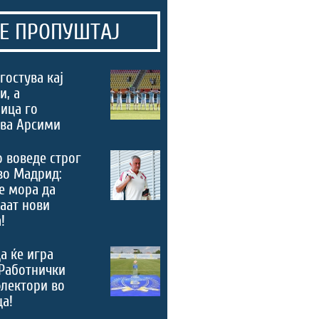
Е ПРОПУШТАЈ
гостува кај
и, а
ица го
ува Арсими
 воведе строг
во Мадрид:
е мора да
аат нови
!
а ќе игра
Работнички
лектори во
а!