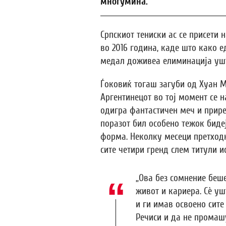
многумина.
Српскиот тениски ас се присети
во 2016 година, каде што како е
медал доживеа елиминација ушт
Ѓоковиќ тогаш загуби од Хуан Ма
Аргентинецот во тој момент се на
одигра фантастичен меч и приред
поразот бил особено тежок биде
форма. Неколку месеци претходн
сите четири гренд слем титули и
„Ова без сомнение беше
живот и кариера. Сè ушт
и ги имав освоено сите
Речиси и да не промаш