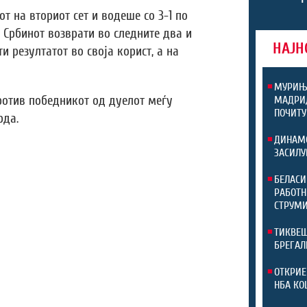
т на вториот сет и водеше со 3-1 по
о Србинот возврати во следните два и
НАЈН
и резултатот во своја корист, а на
МУРИЊО
ротив победникот од дуелот меѓу
МАДРИД
ПОЧИТУ
рда.
ДИНАМО
ЗАСИЛУ
БЕЛАСИ
РАБОТН
СТРУМИ
ТИКВЕШ
БРЕГАЛ
ОТКРИЕ
НБА КО