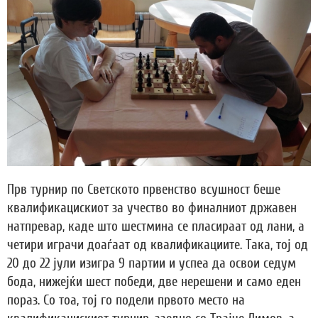
Прв турнир по Светското првенство всушност беше
квалификацискиот за учество во финалниот државен
натпревар, каде што шестмина се пласираат од лани, а
четири играчи доаѓаат од квалификациите. Така, тој од
20 до 22 јули изигра 9 партии и успеа да освои седум
бода, нижејќи шест победи, две нерешени и само еден
пораз. Со тоа, тој го подели првото место на