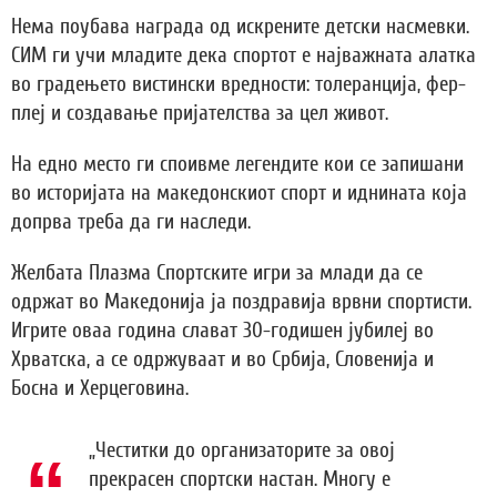
Нема поубава награда од искрените детски насмевки.
СИМ ги учи младите дека спортот е најважната алатка
во градењето вистински вредности: толеранција, фер-
плеј и создавање пријателства за цел живот.
На едно место ги споивме легендите кои се запишани
во историјата на македонскиот спорт и иднината која
допрва треба да ги наследи.
Желбата Плазма Спортските игри за млади да се
одржат во Македонија ја поздравија врвни спортисти.
Игрите оваа година слават 30-годишен јубилеј во
Хрватска, а се одржуваат и во Србија, Словенија и
Босна и Херцеговина.
„Честитки до организаторите за овој
прекрасен спортски настан. Многу е