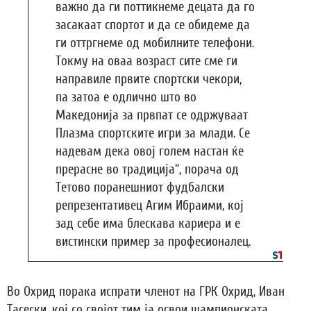
важно да ги поттикнеме децата да го
засакаат спортот и да се обидеме да
ги оттргнеме од мобилните телефони.
Токму на оваа возраст сите сме ги
направиле првите спортски чекори,
па затоа е одлично што во
Македонија за првпат се одржуваат
Плазма спортските игри за млади. Се
надевам дека овој голем настан ќе
прерасне во традиција“, порача од
Тетово поранешниот фудбалски
репрезентативец Агим Ибраими, кој
зад себе има блескава кариера и е
вистински пример за професионалец.
Во Охрид порака испрати членот на ГРК Охрид, Иван
Тасески, кој со својот тим ја освои шампионската