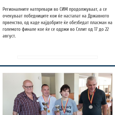
Регионалните натпревари во СИМ продолжуваат, а се
очекуваат победниците кои ќе настапат на Државното
првенство, од каде најдобрите ќе обезбедат пласман на
големото финале кое ќе се одржи во Сплит од 17 до 22
август.