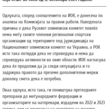
Одлуката, според соопштението на ИОК, е донесена по
анализа на Комисијата за правни работи. Наведената
причина е дека Рускиот олимписки комитет повеќе
нема меѓу своите членови регионални спортски
организации од териториите под јурисдикција на
Националниот олимписки комитет на Украина, а РОК
исто така потврди дека не спроведува и нема да
спроведува активности во овие области. ИОК нагласува
дека ќе продолжи да ја следи ситуацијата и го
задржува правото да преземе дополнителни мерки
доколку смета дека е потребно.
Оваа одлука, исто така, ги поништува претходните
препораки до меѓународните федерации и
организаторите на натпревари, издадени во 2022 и 2023
година, кои се однесуваа на учеството на руските