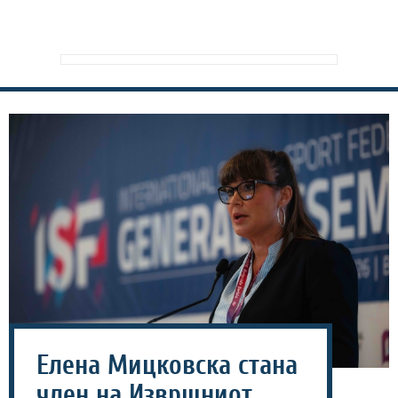
Елена Мицковска стана
член на Извршниот