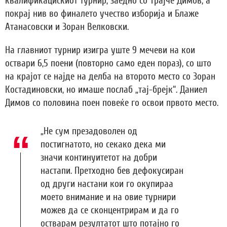
квалификацискиот турнир, заедно со Трајче Димов, а
покрај нив во финалето учество изборија и Блаже
Атанасовски и Зоран Велковски.
На главниот турнир изигра уште 9 мечеви на кои
оствари 6,5 поени (повторно само еден пораз), со што
на крајот се најде на делба на второто место со Зоран
Костадиновски, но имаше послаб „тај-брејк“. Даниел
Димов со половина поен повеќе го освои првото место.
„Не сум презадоволен од
постигнатото, но секако дека ми
значи континуитетот на добри
настапи. Претходно бев дефокусиран
од други настани кои го окупираа
моето внимание и на овие турнири
можев да се сконцентрирам и да го
остварам резултатот што потајно го