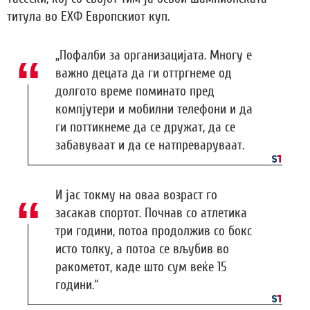
титула во ЕХФ Европскиот куп.
„Пофалби за организацијата. Многу е
важно децата да ги оттргнеме од
долгото време поминато пред
компјутери и мобилни телефони и да
ги поттикнеме да се дружат, да се
забавуваат и да се натпреваруваат.
И јас токму на оваа возраст го
засакав спортот. Почнав со атлетика
три години, потоа продолжив со бокс
исто толку, а потоа се вљубив во
ракометот, каде што сум веќе 15
години.“