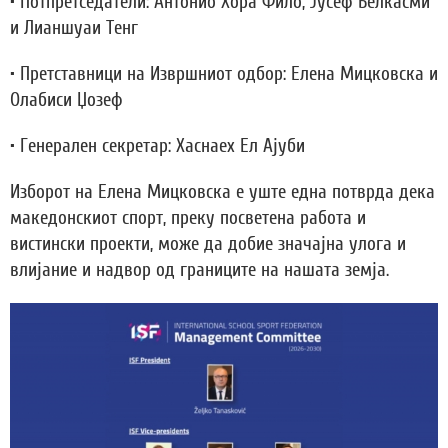
• Потпретседатели: Антонио Хора Фило, Јусеф Белкасми
и Лианшуаи Тенг
• Претставници на Извршниот одбор: Елена Мицковска и
Олабиси Џозеф
• Генерален секретар: Хаснаех Ел Ајуби
Изборот на Елена Мицковска е уште една потврда дека
македонскиот спорт, преку посветена работа и
вистински проекти, може да добие значајна улога и
влијание и надвор од границите на нашата земја.