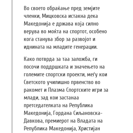
Во своето обраќање пред земјите
членки, Мицковска истакна дека
Македонија е држава која силно
верува во моќта на спортот, особено
кога станува збор за развојот и
иднината на младите генерации.
Како потврда за таа заложба, ги
посочи поддршката и значењето на
големите спортски проекти, меѓу кои
Светското училишно првенство во
ракомет и Плазма Спортските игри за
млади, зад кои застанаа
претседателката на Република
Македонија, Гордана Сиљановска-
Давкова, премиерот на Владата на
Република Македонија, Христијан