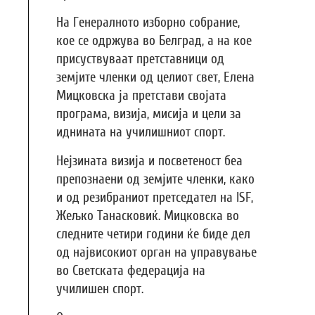
На Генералното изборно собрание,
кое се одржува во Белград, а на кое
присуствуваат претставници од
земјите членки од целиот свет, Елена
Мицковска ја претстави својата
програма, визија, мисија и цели за
иднината на училишниот спорт.
Нејзината визија и посветеност беа
препознаени од земјите членки, како
и од резибраниот претседател на ISF,
Жељко Танасковиќ. Мицковска во
следните четири години ќе биде дел
од највисокиот орган на управување
во Светската федерација на
училишен спорт.