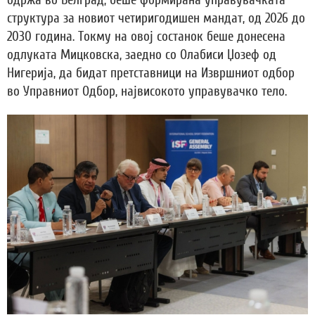
структура за новиот четиригодишен мандат, од 2026 до
2030 година. Токму на овој состанок беше донесена
одлуката Мицковска, заедно со Олабиси Џозеф од
Нигерија, да бидат претставници на Извршниот одбор
во Управниот Одбор, највисокото управувачко тело.