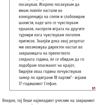
посакував. Искрено посакувам да
имам повеќе настапи во
конкуренција на слепи и слабовидни
шахисти, каде што се чувствувам
еднаков, наспроти играта на другите
турнири кога чувствувам поголем
притисок. Знаејќи дека овој резултат
ми овозможува директен настап во
завршницата на првенството
следната година, ќе се обидам да го
подобрам пласманот на крајот,
бидејќи оваа година почувствував
замор по одиграни 18 партии“- изјави
17-годишниот Стефан.
Воедно, тој беше најмладиот учесник на завршниот