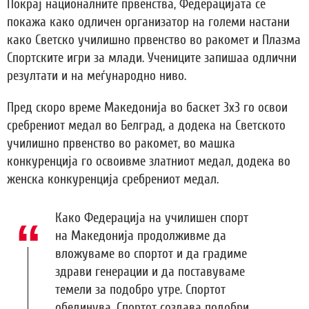
Покрај националните првенства, Федерацијата се
покажа како одличен организатор на големи настани
како Светско училишно првенство во ракомет и Плазма
Спортските игри за млади. Учениците запишаа одлични
резултати и на меѓународно ниво.
Пред скоро време Македонија во баскет 3х3 го освои
сребрениот медал во Белград, а додека на Светското
училишно првенство во ракомет, во машка
конкуренција го освоивме златниот медал, додека во
женска конкуренција сребрениот медал.
Како Федерација на училишен спорт
на Македонија продолживме да
вложуваме во спортот и да градиме
здрави генерации и да поставуваме
темели за подобро утре. Спортот
обединува. Спортот создава подобри