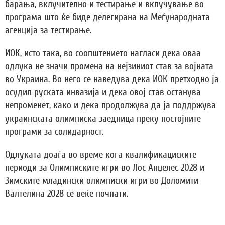
барања, вклучително и тестирање и вклучување во
програма што ќе биде делегирана на Меѓународната
агенција за тестирање.
ИОК, исто така, во соопштението нагласи дека оваа
одлука не значи промена на нејзиниот став за војната
во Украина. Во него се наведува дека ИОК претходно ја
осудил руската инвазија и дека овој став останува
непроменет, како и дека продолжува да ја поддржува
украинската олимписка заедница преку постојните
програми за солидарност.
Одлуката доаѓа во време кога квалификациските
периоди за Олимписките игри во Лос Анџелес 2028 и
Зимските младински олимписки игри во Доломити
Валтелина 2028 се веќе почнати.