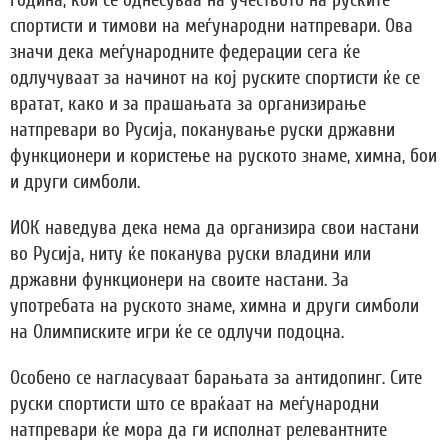
спортисти и тимови на меѓународни натпревари. Ова
значи дека меѓународните федерации сега ќе
одлучуваат за начинот на кој руските спортисти ќе се
вратат, како и за прашањата за организирање
натпревари во Русија, поканување руски државни
функционери и користење на руското знаме, химна, бои
и други симболи.
ИОК наведува дека нема да организира свои настани
во Русија, ниту ќе поканува руски владини или
државни функционери на своите настани. За
употребата на руското знаме, химна и други симболи
на Олимписките игри ќе се одлучи подоцна.
Особено се нагласуваат барањата за антидопинг. Сите
руски спортисти што се враќаат на меѓународни
натпревари ќе мора да ги исполнат релевантните