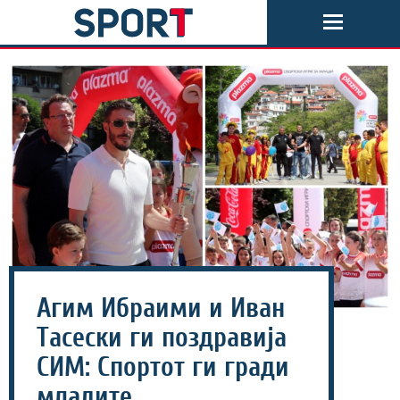
Агим Ибраими и Иван
Тасески ги поздравија
СИМ: Спортот ги гради
младите