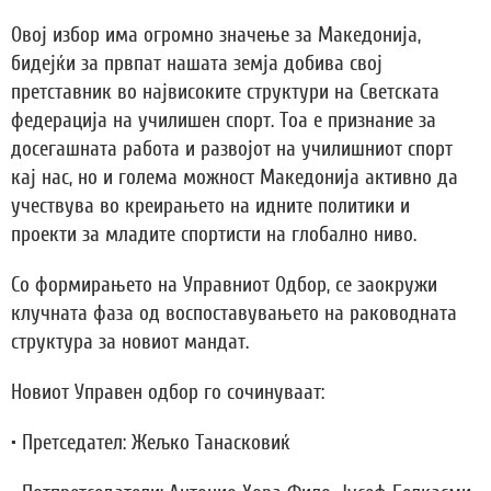
Овој избор има огромно значење за Македонија,
бидејќи за првпат нашата земја добива свој
претставник во највисоките структури на Светската
федерација на училишен спорт. Тоа е признание за
досегашната работа и развојот на училишниот спорт
кај нас, но и голема можност Македонија активно да
учествува во креирањето на идните политики и
проекти за младите спортисти на глобално ниво.
Со формирањето на Управниот Одбор, се заокружи
клучната фаза од воспоставувањето на раководната
структура за новиот мандат.
Новиот Управен одбор го сочинуваат:
• Претседател: Жељко Танасковиќ