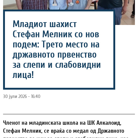
Младиот шахист
Стефан Мелник со нов
подем: Трето место на
државното првенство
за слепи и слабовидни
лица!
30 јули 2026 - 16:40
Членот на младинската школа на ШК Алкалоид,
Стефан Мелник, се враќа со медал од Државното