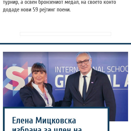
турнир, а освен бронзениот медал, на своето конто
додаде нови 59 рејтинг поени.
Елена Мицковска
избрана за член на