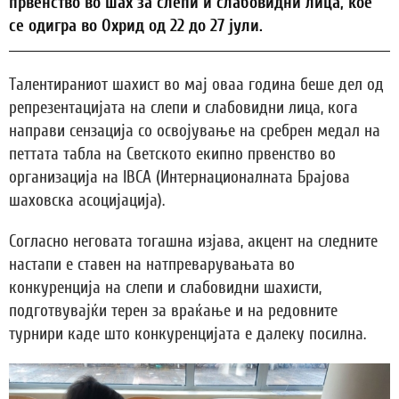
првенство во шах за слепи и слабовидни лица, кое
се одигра во Охрид од 22 до 27 јули.
Талентираниот шахист во мај оваа година беше дел од
репрезентацијата на слепи и слабовидни лица, кога
направи сензација со освојување на сребрен медал на
петтата табла на Светското екипно првенство во
организација на IBCA (Интернационалната Брајова
шаховска асоцијација).
Согласно неговата тогашна изјава, акцент на следните
настапи е ставен на натпреварувањата во
конкуренција на слепи и слабовидни шахисти,
подготвувајќи терен за враќање и на редовните
турнири каде што конкуренцијата е далеку посилна.