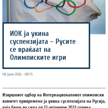
ИОК ја укина
суспензијата – Русите
се враќаат на
Олимписките игри
08 јули 2026 - 08:55
Извршниот одбор на Интернационалниот олимписки
комитет привремено ја укина суспензијата на Русија,
која беше во сила од 12 октомври 2023 година.