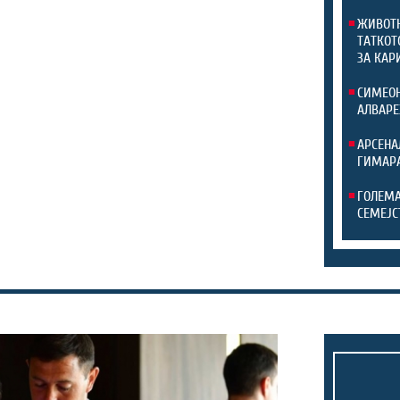
ЖИВОТН
ТАТКОТ
ЗА КАР
СИМЕОН
АЛВАРЕ
АРСЕНА
ГИМАР
ГОЛЕМА
СЕМЕЈС