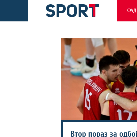
ФУД
Втор пораз за одбо