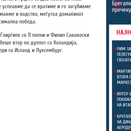
5.
Брегалн
е успеавме да се вратиме и го загубивме
пречек
 имавме и водство, меѓутоа домаќинот
симална победа.
НАЈН
Ѓоирѓиев со 11 поени и Филип Савовоски
 беше втор по дуелот со Холандија,
РИМ ЗА
ди со Исланд и Луксембург.
ПЕЛЕГР
СВОЈАТ
МАРТИН
ВТОРА 
МАРКЕЗ
ИНТЕР 
ПОКАЖА
НА ИТА
БРУТАЛ
НА ДИН
АЕРОДР