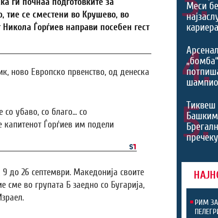
3.
ка ги почнаа подготовките за
Меси б
, тие се сместени во Крушево, во
најзасл
кариера
т Никола Ѓорѓиев направи посебен гест
4.
Арсенал
„бомба
потпиш
ик, ново Европско првенство, од денеска
шампио
5.
Тиквеш 
со убаво, со благо... со
Башким
е капитенот Ѓорѓиев им подели
Брегалн
пречек
 9 до 26 септември. Македонија своите
НАЈН
ие сме во групата Б заедно со Бугарија,
Израел.
РИМ ЗА
ПЕЛЕГР