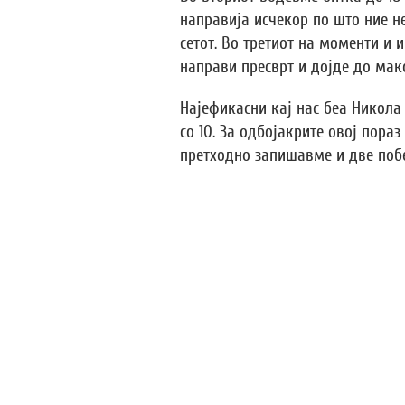
направија исчекор по што ние н
сетот. Во третиот на моменти и
направи пресврт и дојде до мак
Најефикасни кај нас беа Никола 
со 10. За одбојакрите овој пораз
претходно запишавме и две побе