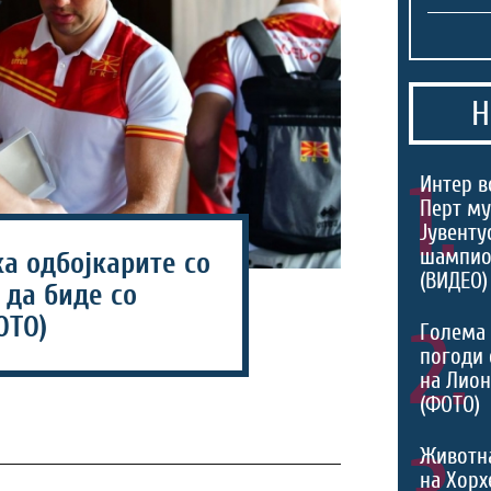
Н
1.
Интер в
Перт му
Јувентус
шампио
а одбојкарите со
(ВИДЕО)
 да биде со
ОТО)
2.
Голема 
погоди 
на Лио
(ФОТО)
Животн
на Хорх