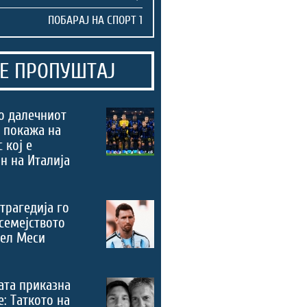
Е ПРОПУШТАЈ
о далечниот
 покажа на
 кој е
н на Италија
трагедија го
семејството
нел Меси
ата приказна
е: Таткото на