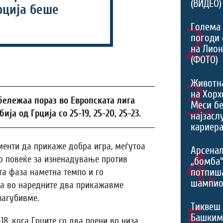
(ВИДЕО)
рција беше
2.
Голема 
погоди 
на Лио
(ФОТО)
3.
Животн
на Хорх
бележаа пораз во Европската лига
Меси б
ја од Грција со 25-19, 25-20, 25-23.
најзасл
кариера
менти да прикаже добра игра, меѓутоа
4.
Арсенал
 повеќе за изненадување против
„бомба
потпиш
та фаза наметна темпо и го
шампио
ка во наредните два прикажавме
загубивме.
Тиквеш 
Башким
18, кога Грците со два поени во низа