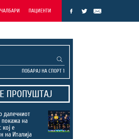
ЕЧАЛБАРИ
ПАЦИЕНТИ
Е ПРОПУШТАЈ
о далечниот
 покажа на
 кој е
н на Италија