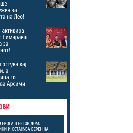
еше
ужен за
та на Лео!
 активира
“: Гимараеш
а за
нот!
гостува кај
и, а
ица го
ува Арсими
ОВИ
СЕКОГАШ НЕГОВ ДОМ:
ИНИ Ѝ ОСТАНУВА ВЕРЕН НА