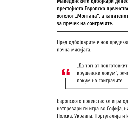
Македонските одбојкари денес
престојното Европско првенство
хотелот „Монтана“, а капитено
за пречек на соиграчите.
Пред одбојкарите е нов предизв
почна мисијата.
„Да тргнат подготовките 
крушевски локум“, реч
локум на соиграчите.
Европското првенство се игра од
натпревари ги игра во Софија, н
Полска, Украина, Португалија и 