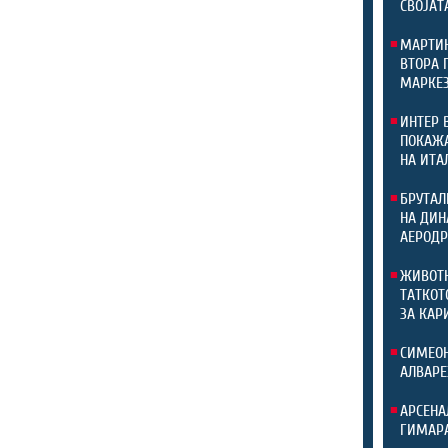
СВОЈАТ
МАРТИН
ВТОРА 
МАРКЕЗ
ИНТЕР 
ПОКАЖА
НА ИТА
БРУТАЛ
НА ДИН
АЕРОДР
ЖИВОТН
ТАТКОТ
ЗА КАР
СИМЕОН
АЛВАРЕ
АРСЕНА
ГИМАР