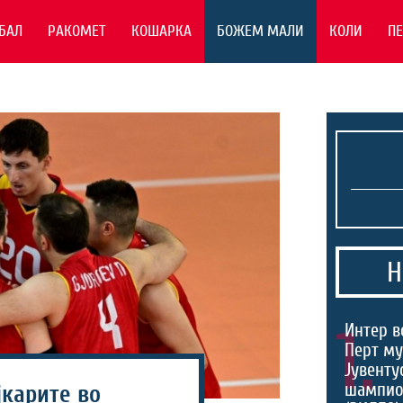
БАЛ
РАКОМЕТ
КОШАРКА
БОЖЕМ МАЛИ
КОЛИ
П
Н
1.
Интер в
Перт му
Јувентус
шампио
јкарите во