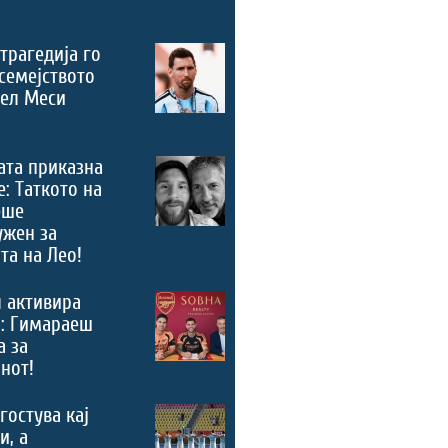
трагедија го
семејството
нел Меси
ата приказна
е: Таткото на
еше
ужен за
та на Лео!
 активира
“: Гимараеш
а за
нот!
гостува кај
и, а