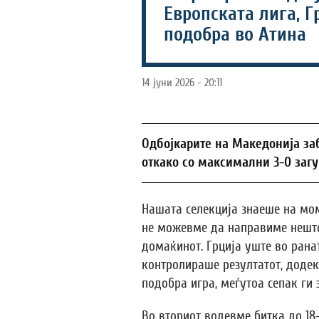
Европската лига, Г
подобра во Атина
14 јуни 2026 - 20:11
Oдбојкарите на Македонија за
откако со максимални 3-0 загуби
Нашата селекција знаеше на мо
не можевме да направиме нешто
домаќинот. Грција уште во рана
контролираше резултатот, доде
подобра игра, меѓутоа сепак ги 
Во вториот водевме битка до 18-