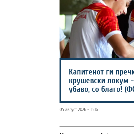
Капитенот ги пречк
крушевски локум -
убаво, со благо! (Ф
05 август 2026 - 15:16