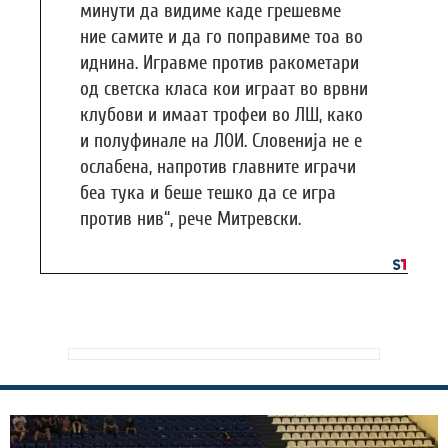
минути да видиме каде грешевме
ние самите и да го поправиме тоа во
иднина. Игравме против ракометари
од светска класа кои играат во врвни
клубови и имаат трофеи во ЛШ, како
и полуфинале на ЛОИ. Словенија не е
ослабена, напротив главните играчи
беа тука и беше тешко да се игра
против нив“, рече Митревски.