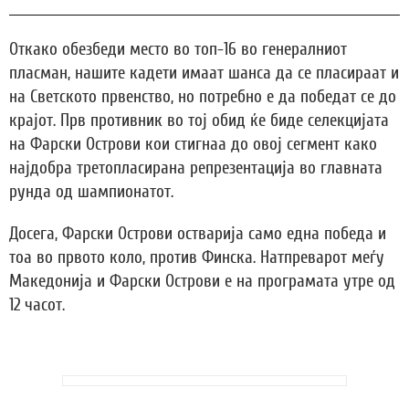
Откако обезбеди место во топ-16 во генералниот
пласман, нашите кадети имаат шанса да се пласираат и
на Светското првенство, но потребно е да победат се до
крајот. Прв противник во тој обид ќе биде селекцијата
на Фарски Острови кои стигнаа до овој сегмент како
најдобра третопласирана репрезентација во главната
рунда од шампионатот.
Досега, Фарски Острови остварија само една победа и
тоа во првото коло, против Финска. Натпреварот меѓу
Македонија и Фарски Острови е на програмата утре од
12 часот.