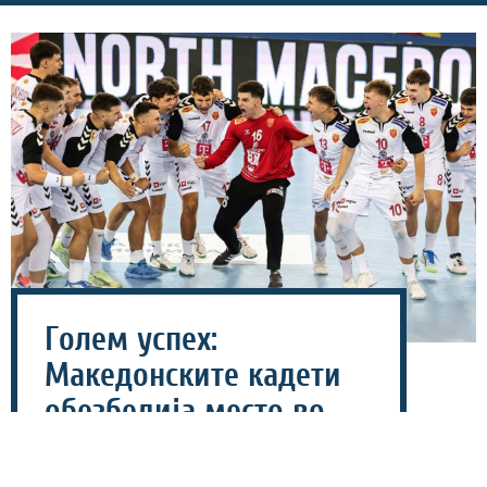
Голем успех:
Македонските кадети
обезбедија место во
Топ 16 на ЕП