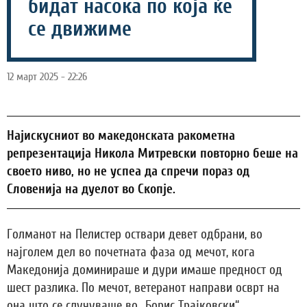
бидат насока по која ќе
се движиме
12 март 2025 - 22:26
Најискусниот во македонската ракометна
репрезентација Никола Митревски повторно беше на
своето ниво, но не успеа да спречи пораз од
Словенија на дуелот во Скопје.
Голманот на Пелистер оствари девет одбрани, во
најголем дел во почетната фаза од мечот, кога
Македонија доминираше и дури имаше предност од
шест разлика. По мечот, ветеранот направи осврт на
она што се случуваше во „Борис Трајковски“.