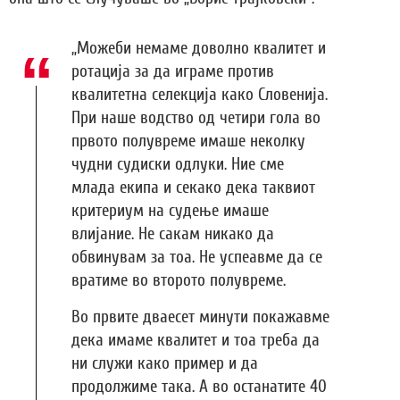
„Можеби немаме доволно квалитет и
ротација за да играме против
квалитетна селекција како Словенија.
При наше водство од четири гола во
првото полувреме имаше неколку
чудни судиски одлуки. Ние сме
млада екипа и секако дека таквиот
критериум на судење имаше
влијание. Не сакам никако да
обвинувам за тоа. Не успеавме да се
вратиме во второто полувреме.
Во првите дваесет минути покажавме
дека имаме квалитет и тоа треба да
ни служи како пример и да
продолжиме така. А во останатите 40