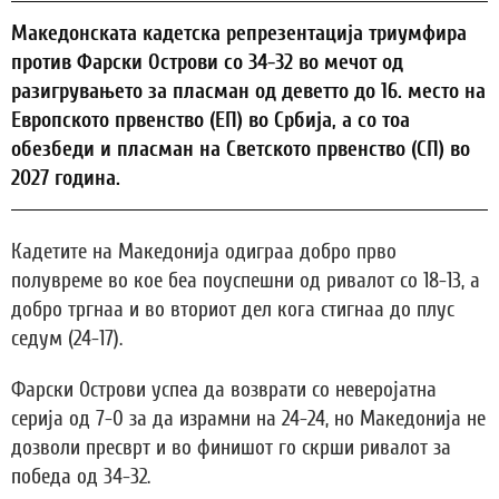
Македонската кадетска репрезентација триумфира
против Фарски Острови со 34-32 во мечот од
разигрувањето за пласман од деветто до 16. место на
Европското првенство (ЕП) во Србија, а со тоа
обезбеди и пласман на Светското првенство (СП) во
2027 година.
Кадетите на Македонија одиграа добро прво
полувреме во кое беа поуспешни од ривалот со 18-13, а
добро тргнаа и во вториот дел кога стигнаа до плус
седум (24-17).
Фарски Острови успеа да возврати со неверојатна
серија од 7-0 за да израмни на 24-24, но Македонија не
дозволи пресврт и во финишот го скрши ривалот за
победа од 34-32.