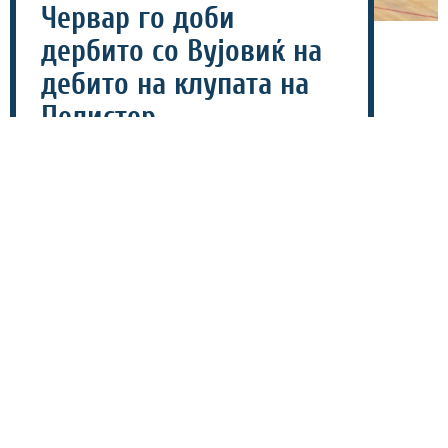
Червар го доби
дербито со Вујовиќ на
дебито на клупата на
Пелистер
07 август 2026 - 21:15
Поранешниот македонски ракометен шампион
Пелистер славеше против Катар со 36-24 на
пријателски натпревар пред почетокот на новата
сезона.
Избраниците на Лино Червар доминираа на теренот на
дебито на новиот тренер на битолчани, па така го