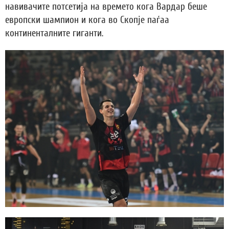
навивачите потсетија на времето кога Вардар беше
европски шампион и кога во Скопје паѓаа
континенталните гиганти.