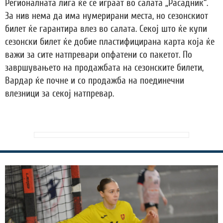
Регионалната лига ќе се играат во салата „Расадник“.
За нив нема да има нумерирани места, но сезонскиот
билет ќе гарантира влез во салата. Секој што ќе купи
сезонски билет ќе добие пластифицирана карта која ќе
важи за сите натпревари опфатени со пакетот. По
завршувањето на продажбата на сезонските билети,
Вардар ќе почне и со продажба на поединечни
влезници за секој натпревар.