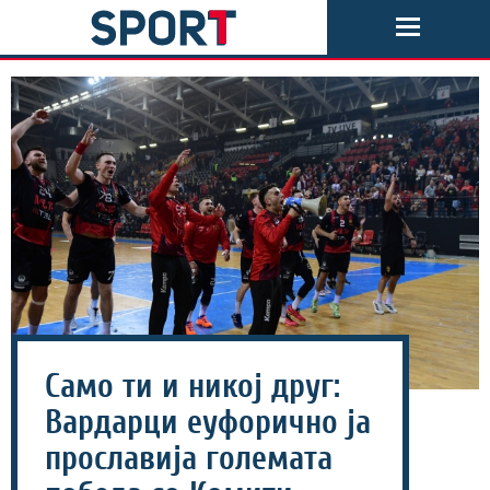
Само ти и никој друг:
Вардарци еуфорично ја
прославија големата