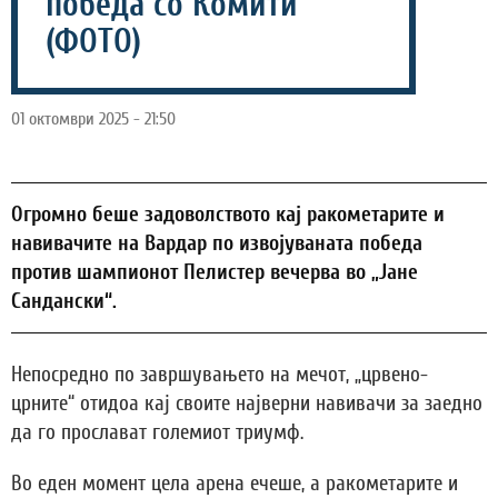
победа со Комити
(ФОТО)
01 октомври 2025 - 21:50
Огромно беше задоволството кај ракометарите и
навивачите на Вардар по извојуваната победа
против шампионот Пелистер вечерва во „Јане
Сандански“.
Непосредно по завршувањето на мечот, „црвено-
црните“ отидоа кај своите најверни навивачи за заедно
да го прослават големиот триумф.
Во еден момент цела арена ечеше, а ракометарите и