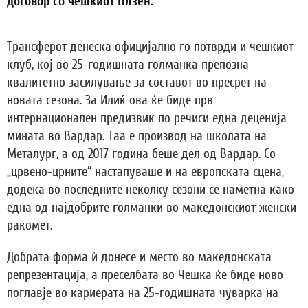
договор со чешкиот Плзен.
Трансферот денеска официјално го потврди и чешкиот
клуб, кој во 25-годишната голманка препозна
квалитетно засилување за составот во пресрет на
новата сезона. За Илиќ ова ќе биде прв
интернационален предизвик по речиси една деценија
мината во Вардар. Таа е производ на школата на
Металург, а од 2017 година беше дел од Вардар. Со
„црвено-црните“ настапуваше и на европската сцена,
додека во последните неколку сезони се наметна како
една од најдобрите голманки во македонскиот женски
ракомет.
Добрата форма ѝ донесе и место во македонската
репрезентација, а преселбата во Чешка ќе биде ново
поглавје во кариерата на 25-годишната чуварка на