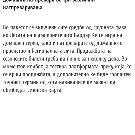
натпреварувања.
Во пакетот се вклучени сите средби од групната фаза
во Лигата на шампионите што Вардар ќе ги игра на
домашен терен, како и натпреварите од домашното
првенство и Регионалната лига. Продажбата на
сезонските билети треба да почне за неколку дена. Во
моментов клубот ја тестира платформата преку која ќе
се врши продажбата, а дополнително ќе биде соопштен
точниот термин од кога навивачите ќе можат да
обезбедат сезонска карта.