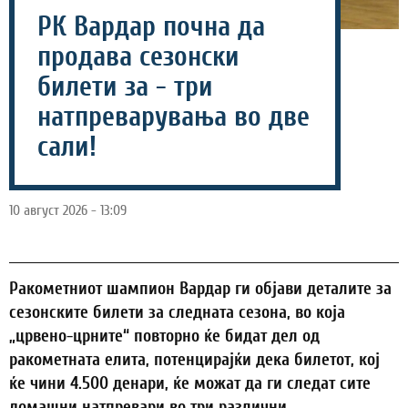
РК Вардар почна да
продава сезонски
билети за - три
натпреварувања во две
сали!
10 август 2026 - 13:09
Ракометниот шампион Вардар ги објави деталите за
сезонските билети за следната сезона, во која
„црвено-црните“ повторно ќе бидат дел од
ракометната елита, потенцирајќи дека билетот, кој
ќе чини 4.500 денари, ќе можат да ги следат сите
домашни натпревари во три различни