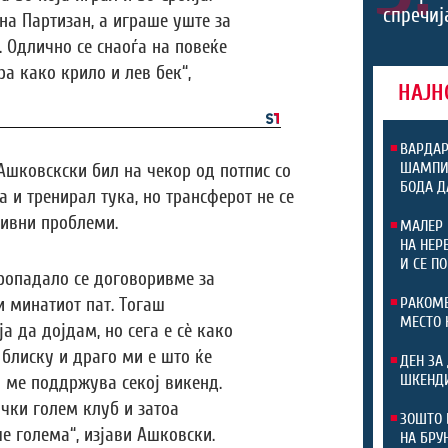
спречиј
на Партизан, а играше уште за
 Одлично се снаоѓа на повеќе
ра како крило и лев бек“,
НАЈН
ВАРДАР
ШАМПИО
шковскски бил на чекор од потпис со
БОДА Д
 и тренирал тука, но трансферот не се
ивни проблеми.
МАЛЕР 
НА НЕР
И СЕ П
Пропадало се договоривме за
и минатиот пат. Тогаш
РАКОМЕ
МЕСТО 
а да дојдам, но сега е сè како
 блиску и драго ми е што ќе
ДЕН ЗА
ШКЕНДИ
а ме поддржува секој викенд.
чки голем клуб и затоа
ЗОШТО 
е голема“, изјави Ашковски.
НА БРУ