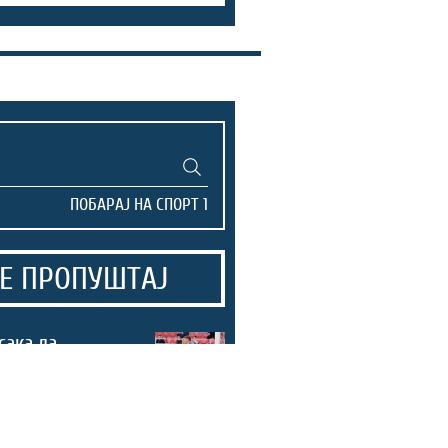
Е ПРОПУШТАЈ
сака да
зошто е
н, Шкендија
ите бода да ги
во Тетово