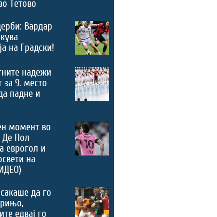
во Тетово
дерби: Вардар
екува
а на Градски!
тните надежи
 за 9. место
 да падне и
ен момент во
 Де Пол
а еврогол и
освети на
ИДЕО)
сакаше да го
урињо,
ите едвај го