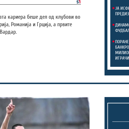
ЈА ИСФ
ПРЕДИЗ
јата кариера беше дел од клубови во
рија, Романија и Грција, а првите
ДИНАМО
ФУДБАЛ
Вардар.
ПОРАНЕ
БАНКРО
МИЛИОН
ИГРАЧ