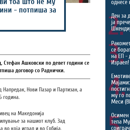
ви тоа што не му
однесе 
ини - потпиша за
2.
Ден за 
ја преч
Шкендиј
3.
Ракоме
се борат
на ЕП -
Израел!
, Стефан Ашковски по девет години се
тпиша договор со Раднички.
4.
Емотив
Мајами:
постигн
д Напредак, Нови Пазар и Партизан, а
му го п
6 година.
Меси (В
тивец на Mакедонија
5.
Осимен 
силување за нашиот клуб. Зад
тепа М
соиграч
а во која играл и во Србија.