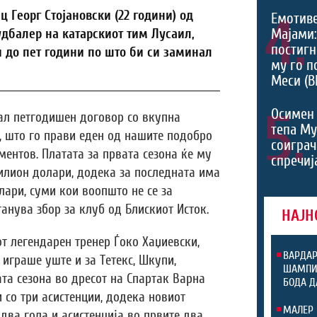
Георг Стојановски (22 години) од
4.
Емотив
Мајами:
дбалер на катарскиот тим Лусаил,
постигн
 до пет години по што би си заминал
му го п
Меси (В
5.
Осимен 
ал петгодишен договор со вкупна
тепа М
, што го прави еден од нашите подобро
соиграч
ентов. Платата за првата сезона ќе му
спречиј
илион долари, додека за последната има
ари, суми кои воопшто не се за
анува збор за клуб од Блискиот Исток.
НАЈН
от легендарен тренер Ѓоко Хаџиевски,
ВАРДАР
 играше уште и за Тетекс, Шкупи,
ШАМПИО
ата сезона во дресот на Спартак Варна
БОДА Д
 со три асистенции, додека новиот
МАЛЕР 
два гола и асистенција во првите два