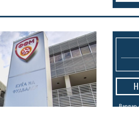
Н
1.
Вардар 
покаже 
шампио
за УЕФА:
цели тр
однесе 
а продажба!