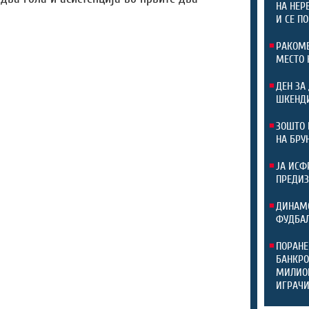
НА НЕР
И СЕ П
РАКОМЕ
МЕСТО 
ДЕН ЗА
ШКЕНДИ
ЗОШТО 
НА БРУ
ЈА ИСФ
ПРЕДИЗ
ДИНАМО
ФУДБАЛ
ПОРАНЕ
БАНКРО
МИЛИОН
ИГРАЧ