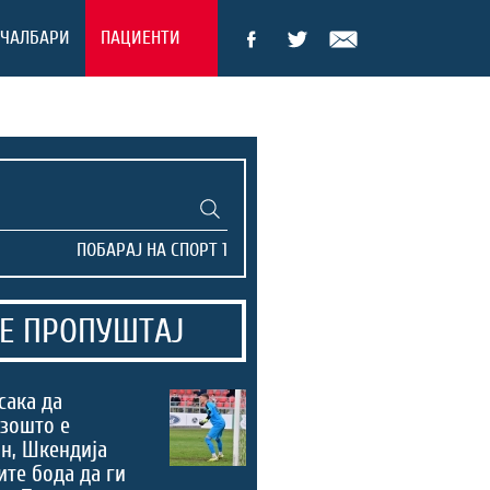
ЕЧАЛБАРИ
ПАЦИЕНТИ
Е ПРОПУШТАЈ
сака да
зошто е
н, Шкендија
ите бода да ги