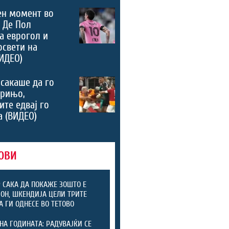
ен момент во
 Де Пол
а еврогол и
освети на
ИДЕО)
сакаше да го
урињо,
ите едвај го
а (ВИДЕО)
ОВИ
 САКА ДА ПОКАЖЕ ЗОШТО Е
Н, ШКЕНДИЈА ЦЕЛИ ТРИТЕ
А ГИ ОДНЕСЕ ВО ТЕТОВО
НА ГОДИНАТА: РАДУВАЈЌИ СЕ