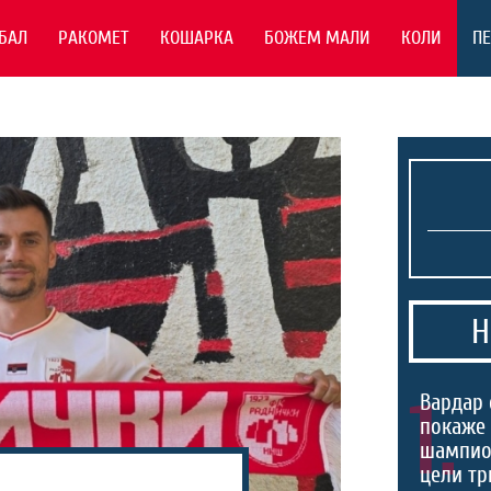
БАЛ
РАКОМЕТ
КОШАРКА
БОЖЕМ МАЛИ
КОЛИ
П
Н
1.
Вардар 
покаже 
шампио
цели тр