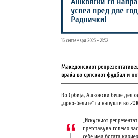
Ашковски го напра
успеа пред две год
Раднички!
16 септември 2025 - 21:52
Maкедонскиот репрезентативец
враќа во српскиот фудбал и по
Во Србија, Ашковски беше дел о
„црно-белите“ ги напушти во 201
„Искусниот репрезента
претставува големо за
себе има богата кариер