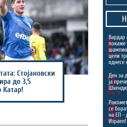
Н
1.
Вардар 
покаже 
шампио
цели тр
однесе 
ата: Стојановски
2.
Ден за 
ра до 3,5
ја преч
Шкендиј
 Катар!
3.
Ракоме
се борат
на ЕП -
Израел!