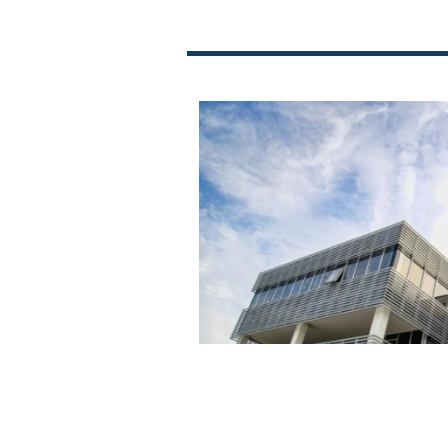
ФФМ со поддршка 
Мундијалот не е н