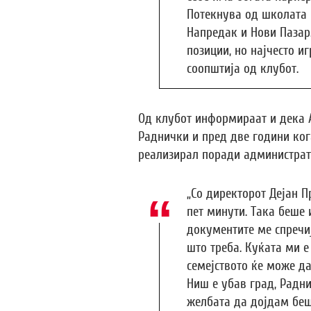
Потекнува од школата 
Напредак и Нови Пазар.
позиции, но најчесто иг
соопштија од клубот.
Од клубот информираат и дека А
Раднички и пред две години кога
реализирал поради администрат
„Со директорот Дејан 
пет минути. Така беше 
документите ме спречиј
што треба. Куќата ми е
семејството ќе може д
Ниш е убав град, Радни
желбата да дојдам беш