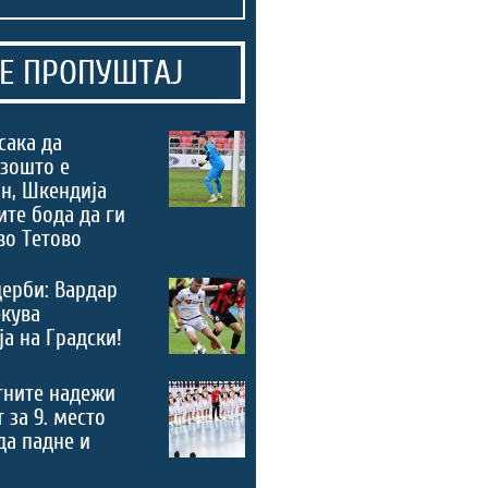
Е ПРОПУШТАЈ
сака да
зошто е
н, Шкендија
ите бода да ги
во Тетово
дерби: Вардар
екува
а на Градски!
тните надежи
 за 9. место
 да падне и