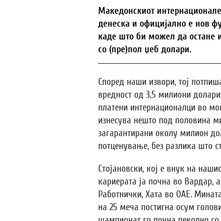
Македонскиот интернационалец 
денеска и официјално е нов фу
каде што би можел да остане и
со (пре)пол џеб долари.
Според наши извори, тој потпиш
вредност од 3,5 милиони долари
платени интернационалци во мом
изнесува нешто под половина м
загарантирани околу милион дол
потценување, без разлика што ст
Стојановски, кој е внук на наши
кариерата ја почна во Вардар, а
Работнички, Хата во ОАЕ. Минат
на 25 меча постигна осум голови
шампионат го почна пеколно со 