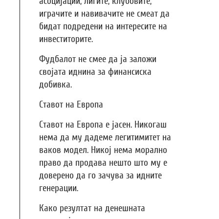
асоцијации, лигите, клубовите,
играчите и навивачите не смеат да
бидат подредени на интересите на
инвеститорите.
Фудбалот не смее да ја заложи
својата иднина за финансиска
добивка.
Ставот на Европа
Ставот на Европа е јасен. Никогаш
нема да му дадеме легитимитет на
ваков модел. Никој нема морално
право да продава нешто што му е
доверено да го зачува за идните
генерации.
Како резултат на денешната