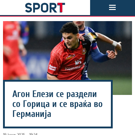
Агон Елези се раздели
со Горица и се враќа во
Германија