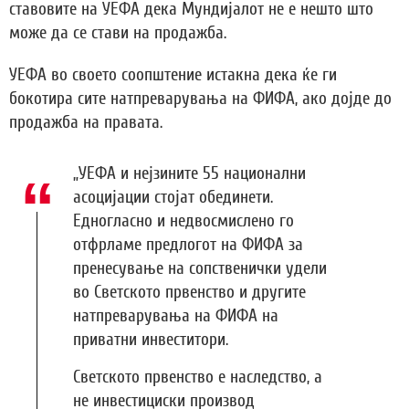
ставовите на УЕФА дека Мундијалот не е нешто што
може да се стави на продажба.
УЕФА во своето соопштение истакна дека ќе ги
бокотира сите натпреварувања на ФИФА, ако дојде до
продажба на правата.
„УЕФА и нејзините 55 национални
асоцијации стојат обединети.
Едногласно и недвосмислено го
отфрламе предлогот на ФИФА за
пренесување на сопственички удели
во Светското првенство и другите
натпреварувања на ФИФА на
приватни инвеститори.
Светското првенство е наследство, а
не инвестициски производ