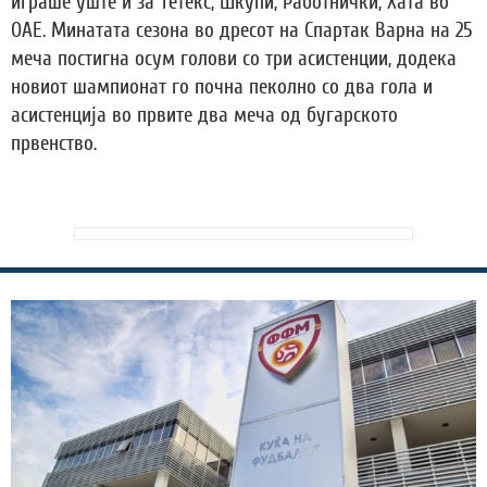
играше уште и за Тетекс, Шкупи, Работнички, Хата во
ОАЕ. Минатата сезона во дресот на Спартак Варна на 25
меча постигна осум голови со три асистенции, додека
новиот шампионат го почна пеколно со два гола и
асистенција во првите два меча од бугарското
првенство.