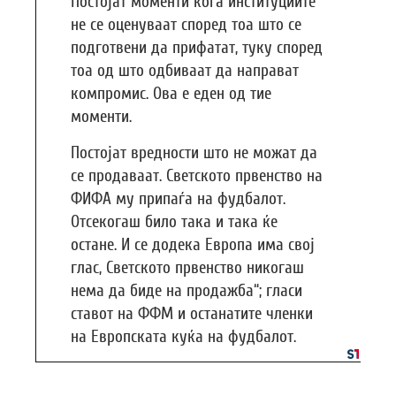
Постојат моменти кога институциите
не се оценуваат според тоа што се
подготвени да прифатат, туку според
тоа од што одбиваат да направат
компромис. Ова е еден од тие
моменти.
Постојат вредности што не можат да
се продаваат. Светското првенство на
ФИФА му припаѓа на фудбалот.
Отсекогаш било така и така ќе
остане. И се додека Европа има свој
глас, Светското првенство никогаш
нема да биде на продажба“; гласи
ставот на ФФМ и останатите членки
на Европската куќа на фудбалот.