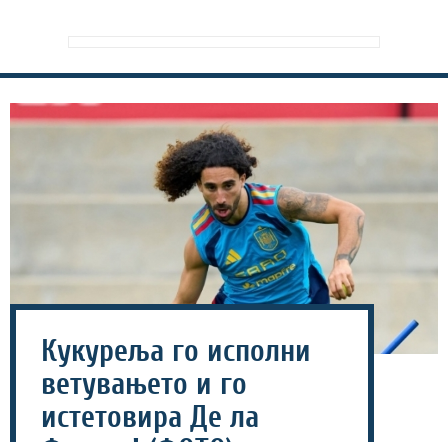
Кукуреља го исполни
ветувањето и го
истетовира Де ла