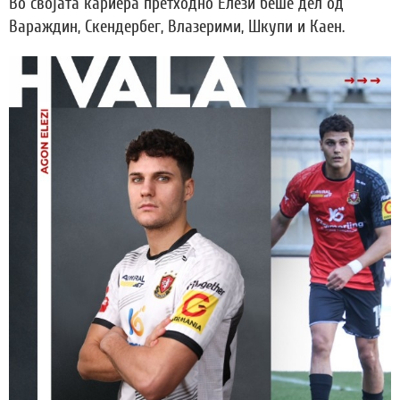
Во својата кариера претходно Елези беше дел од
Вараждин, Скендербег, Влазерими, Шкупи и Каен.