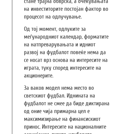
стане трајна обврска, а очекувањата
на инвеститорите постојан фактор во
процесот на одлучување.
Од тој момент, одлуките за
меѓународниот календар, форматите
на натпреварувањата и идниот
развој на фудбалот повеќе нема да
се носат врз основа на интересите на
играта, туку според интересите на
акционерите.
За ваков модел нема место во
светскиот фудбал. Иднината на
фудбалот не смее да биде диктирана
од оние чија примарна цел е
максимизирање на финансискиот
принос. Интересите на националните