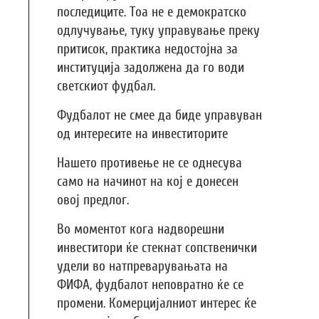
последиците. Тоа не е демократско
одлучување, туку управување преку
притисок, практика недостојна за
институција задолжена да го води
светскиот фудбал.
Фудбалот не смее да биде управуван
од интересите на инвеститорите
Нашето противење не се однесува
само на начинот на кој е донесен
овој предлог.
Во моментот кога надворешни
инвеститори ќе стекнат сопственички
удели во натпреварувањата на
ФИФА, фудбалот неповратно ќе се
промени. Комерцијалниот интерес ќе