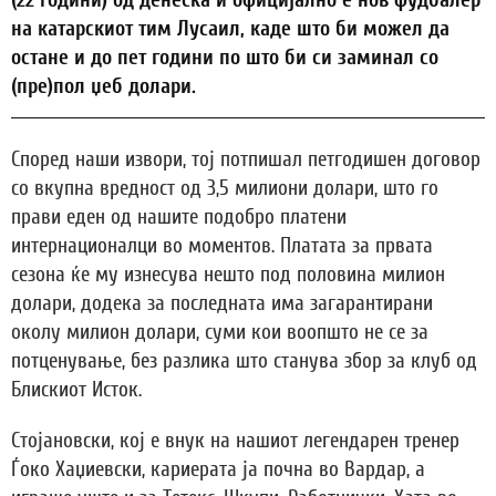
(22 години) од денеска и официјално е нов фудбалер
на катарскиот тим Лусаил, каде што би можел да
остане и до пет години по што би си заминал со
(пре)пол џеб долари.
Според наши извори, тој потпишал петгодишен договор
со вкупна вредност од 3,5 милиони долари, што го
прави еден од нашите подобро платени
интернационалци во моментов. Платата за првата
сезона ќе му изнесува нешто под половина милион
долари, додека за последната има загарантирани
околу милион долари, суми кои воопшто не се за
потценување, без разлика што станува збор за клуб од
Блискиот Исток.
Стојановски, кој е внук на нашиот легендарен тренер
Ѓоко Хаџиевски, кариерата ја почна во Вардар, а