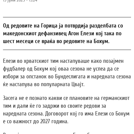
19 јуни 2025 - 19:24
Од редовите на Горица ја потврдија разделбата со
македонскиот дефанзивец Агон Елези кој така по
шест месеци се враќа во редовите на Бохум.
Елези во хрватскиот тим настапуваше како позајмен
фудбалер од Бохум кој оваа сезона не успеа да се
избори за опстанок во Бундеслигата и наредната сезона
ќе настапува во популарната Цвајт.
Засега не е познато какви се плановите на германскиот
тим и дали ќе го задржи во своите редови за
наредната сезона. Договорот кој го има Елези со Бохум
е со важност до 2027 година.