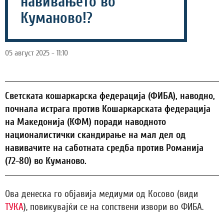
навивањето во
Куманово!?
05 август 2025 - 11:10
Светската кошаркарска федерација (ФИБА), наводно,
почнала истрага против Кошаркарската федерација
на Македонија (КФМ) поради наводното
националистички скандирање на мал дел од
навивачите на саботната средба против Романија
(72-80) во Куманово.
Ова денеска го објавија медиуми од Косово (види
ТУКА
), повикувајќи се на сопствени извори во ФИБА.