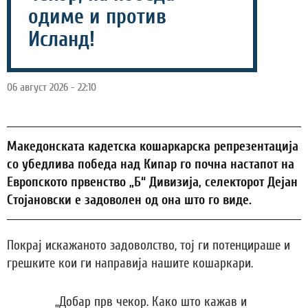
одиме и против
Исланд!
06 август 2026 - 22:10
Македонската кадетска кошаркарска репрезентација
со убедлива победа над Кипар го почна настапот на
Европското првенство „Б“ Дивизија, селекторот Дејан
Стојановски е задоволен од она што го виде.
Покрај искажаното задоволство, тој ги потенцираше и
грешките кои ги направија нашите кошаркари.
„Добар прв чекор. Како што кажав и