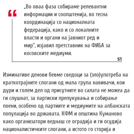
„Во оваа фаза собираме релевантни
информации и соопштенија, во тесна
координација со националната
федерација, како и со локалните
власти и органи на јавниот ред и
мир“, изјавил претставник на ФИБА за
косовските медиуми.
Изминативе денови бевме сведоци за (зло)употреба на
краткотрајните слогани од мала група навивачи, кои
дури и голем дел од присутните во салата не можеа да
ги слушнат, за партиски препукувања и собирање
поени, особено од партиите и медиумите на албанската
популација во државата. КФМ и општина Куманово
како организатори веднаш се оградија и ги осудија
националистичките слогани, а истото го сторија и