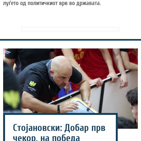
луѓето од политичкиот врв во државата.
Стојановски: Добар прв
чекор, на победа