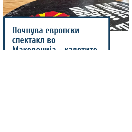
Почнува европски
спектакл во
Македонија - кадетите
против Кипар
тргнуваат кон елитата!
06 август 2026 - 11:07
Македонија од денеска до 15 август повторно ќе
биде домаќин на едно големо европско кошаркарско
натпреварување, откако во Скопје и Гевгелија ќе се