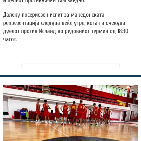
и целиот противнички тим заедно.
Далеку посериозен испит за македонската
репрезентација следува веќе утре, кога ги очекува
дуелот против Исланд во редовниот термин од 18:30
часот.