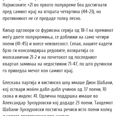
Највисоките +21 во првото полувреме беа достигнати
пред самиот крај на втората четвртина (44-23), но
противникот не се предаде толку лесно.
Кипар одговори со фуриозна серија од 18-1 на преминот
меѓу двете полувремиња, се доближи на само четири
поени (41-45) и внесе неизвесност. Сепак, нашите кадети
брзо ги консолидираа редовите, возвратија со
молскавични 21-2 и на почетокот од последниот
квартал заминаа на недостижни 71-47, по што рутински
го приведоа мечот кон самиот крај.
Блескава партија и вистинско шоу имаше Дион Шабани,
кој оствари моќен дабл-дабл учинок од 37 поени, 10
скока и индекс 41. Одлична поддршка имаше во
Александар Зунзуровски кој додаде 23 поени. Тандемот
Шабани-Зунзуровски постигна речиси исто поени колку