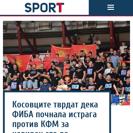
Косовците тврдат дека
ФИБА почнала истрага
против КФМ за