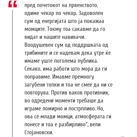
пред почетокот на првенството,
одиме чекор по чекор. Задоволен
сум од енергијата што ја покажаа
момците. Токму тоа сакавме да го
видат и нашите навивачи.
Воодушевен сум од поддршката од
трибините и се надевам дека утре ќе
имаме уште поголема публика.
Секако, има работи што мора да ги
поправиме. Имавме премногу
загубени топки и тоа не смее да ни се
повторува. Против ваков противник,
во одредени моменти требаше да
играме помирно и пострпливо. Но,
ова се млади момци, атмосферата ги
понесе и тоа е разбирливо“, вели
Стојановски.