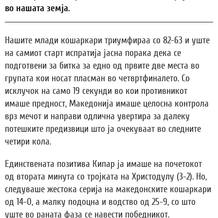
во нашата земја.
Нашите млади кошаркари триумфираа со 82-63 и уште
на самиот старт испратија јасна порака дека се
подготвени за битка за едно од првите две места во
групата кои носат пласман во четвртфиналето. Со
исклучок на само 19 секунди во кои противникот
имаше предност, Македонија имаше целосна контрола
врз мечот и направи одлична увертира за далеку
потешките предизвици што ја очекуваат во следните
четири кола.
Единствената позитива Кипар ја имаше на почетокот
од втората минута со тројката на Христодулу (3-2). Но,
следуваше жестока серија на македонските кошаркари
од 14-0, а малку подоцна и водство од 25-9, со што
уште во раната фаза се навести победникот.