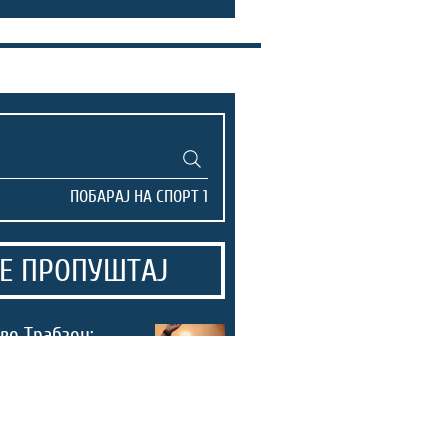
Е ПРОПУШТАЈ
во Трабзон:
навивачи го
а Салах