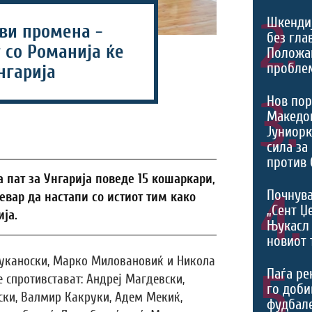
2.
Шкенди
ви промена -
без гла
т со Романија ќе
Положа
проблем
нгарија
3.
Нов пор
Македон
Јуниорк
сила за
против 
 пат за Унгарија поведе 15 кошаркари,
4.
Почнува
вар да настапи со истиот тим како
„Сент Џ
ја.
Њукасл 
новиот 
Луканоски, Марко Миловановиќ и Никола
5.
Паѓа ре
е спротивстават: Андреј Магдевски,
го доби
ски, Валмир Какруки, Адем Мекиќ,
фудбал