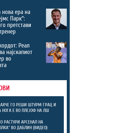
 нова ера на
ејмс Парк“:
го претстави
тренер
кордот: Реал
ва најскапиот
ер во
ата
ОВИ
АХЧЕ ГО РЕШИ ШТУРМ ГРАЦ И
А НОГА Е ВО ПЛЕЈОФ НА ЛШ
ГО РАСТУРИ АРСЕНАЛ НА
ОЛКА“ ВО ДАБЛИН (ВИДЕО)