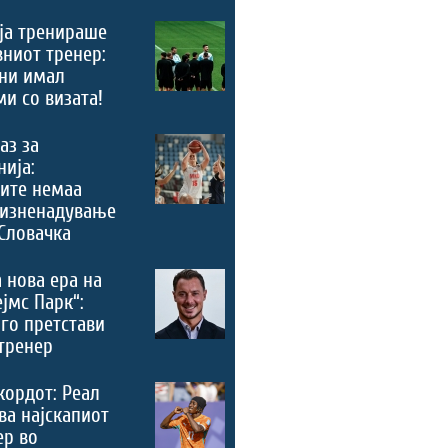
ја тренираше
вниот тренер:
ни имал
и со визата!
аз за
ија:
ите немаа
 изненадување
Словачка
 нова ера на
ејмс Парк“:
го претстави
тренер
кордот: Реал
ва најскапиот
ер во