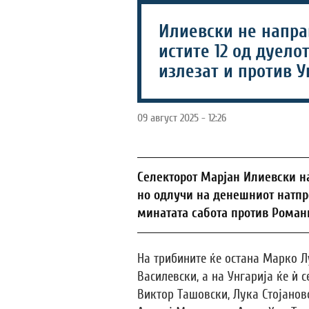
Илиевски не напра
истите 12 од дуело
излезат и против У
09 август 2025 - 12:26
Селекторот Марјан Илиевски на
но одлучи на денешниот натпре
минатата сабота против Романи
На трибините ќе остана Марко 
Василевски, а на Унгарија ќе ѝ с
Виктор Ташовски, Лука Стојанов