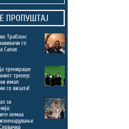
Е ПРОПУШТАЈ
во Трабзон:
навивачи го
а Салах
ја тренираше
вниот тренер:
ни имал
и со визата!
аз за
ија:
ите немаа
 изненадување
Словачка