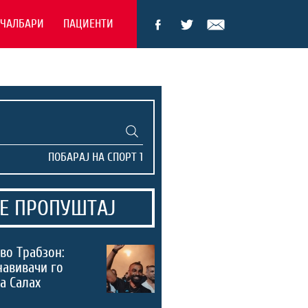
ЕЧАЛБАРИ
ПАЦИЕНТИ
Е ПРОПУШТАЈ
во Трабзон:
навивачи го
а Салах