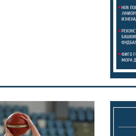
НОВ ПО
ЈУНИОР
ИЗНЕНА
РЕКОНС
БАШКИМ
ФУДБАЛ
ФИГО Г
МОРА 