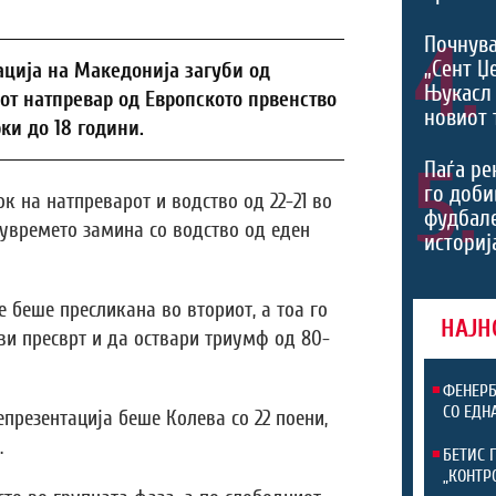
4.
Почнува
„Сент Џ
ација на Македонија загуби од
Њукасл 
от натпревар од Европското првенство
новиот 
ки до 18 години.
5.
Паѓа ре
го доби
 на натпреварот и водство од 22-21 во
фудбал
лувремето замина со водство од еден
историј
 беше пресликана во вториот, а тоа го
НАЈН
ви пресврт и да оствари триумф од 80-
ФЕНЕРБ
СО ЕДН
презентација беше Колева со 22 поени,
.
БЕТИС 
„КОНТР