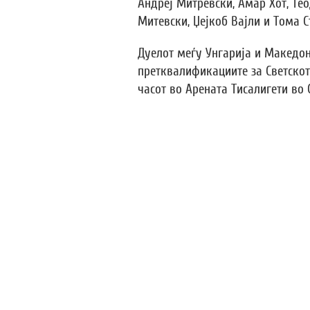
Андреј Митревски, Амар Хот, Те
Митевски, Џејкоб Вајли и Тома С
Дуелот меѓу Унгарија и Македони
претквалификациите за Светското
часот во Арената Тисалигети во 