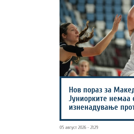
Нов пораз за Макед
Јуниорките немаа 
изненадување про
05 август 2026 - 21:29