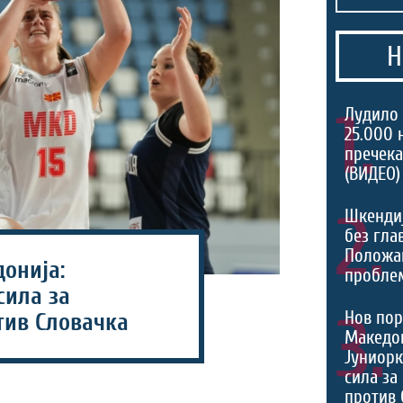
Н
1.
Лудило 
25.000 
пречека
(ВИДЕО)
2.
Шкенди
без гла
Положа
онија:
проблем
сила за
3.
Нов пор
тив Словачка
Македон
Јуниорк
сила за
против 