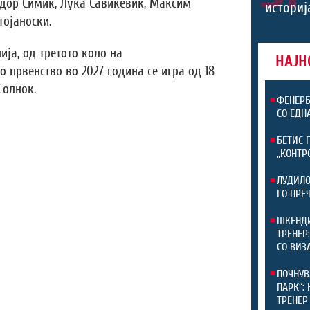
одор Симиќ, Лука Савиќевиќ, Максим
историј
тојаноски.
ја, од третото коло на
НАЈН
 првенство во 2027 година се игра од 18
Солнок.
ФЕНЕРБ
СО ЕДН
БЕТИС 
„КОНТР
ЛУДИЛО
ГО ПРЕ
ШКЕНДИ
ТРЕНЕР
СО ВИЗ
ПОЧНУВ
ПАРК“:
ТРЕНЕР