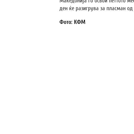
Македонија го освои петтото ме
ден ќе разигрува за пласман од 1
Фото: КФМ