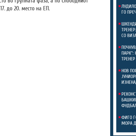
сто во групната фаза, а по слободниот
ЛУДИЛО
7. до 20. место на ЕП.
ГО ПРЕ
ШКЕНДИ
ТРЕНЕР
СО ВИЗ
ПОЧНУВ
ПАРК“:
ТРЕНЕР
НОВ ПО
ЈУНИОР
ИЗНЕНА
РЕКОНС
БАШКИМ
ФУДБАЛ
ФИГО Г
МОРА 