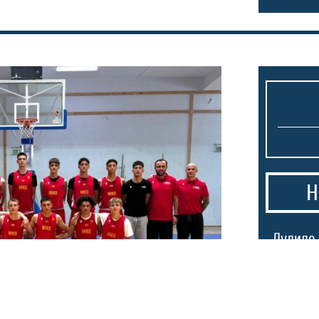
Н
1.
Лудило 
25.000 
пречека
(ВИДЕО)