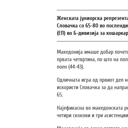
Женската јуниорска репрезент
Словачка со 65-80 во посленди
(ЕП) во Б-дивизија за кошаркар
Македонија имаше добар почеток
првата четвртина, по што на по
поен (44-43).
Одличната игра од првиот дел не
искористи Словачка за да напра
65.
Најефикасна во македонската ре
четири скокови и три асистенции