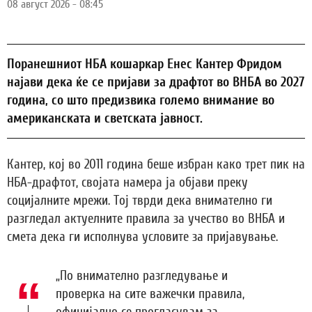
08 август 2026 - 08:45
Поранешниот НБА кошаркар Енес Кантер Фридом
најави дека ќе се пријави за драфтот во ВНБА во 2027
година, со што предизвика големо внимание во
американската и светската јавност.
Кантер, кој во 2011 година беше избран како трет пик на
НБА-драфтот, својата намера ја објави преку
социјалните мрежи. Тој тврди дека внимателно ги
разгледал актуелните правила за учество во ВНБА и
смета дека ги исполнува условите за пријавување.
„По внимателно разгледување и
проверка на сите важечки правила,
официјално се прогласувам за