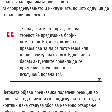
анализирал правилата поврзани со
самоопределувањето и инклузијата, по што одлучил да
го направи овој чекор.
„Знам дека моето присуство на
теренот ќе предизвика бројни
коментари. Но, дефинитивно не го
правам ова за да се потсмевам или
да не почитувам никого. Едноставно
барам актуелните правила да се
применуваат еднакво и без
исклучок“, порача тој.
Неговата објава предизвика поделени реакции во
јавноста – од оние кои го поддржуваат потегот, до
критики дека станува збор за намерно отворање
дебата за правилата во женскиот спорт.