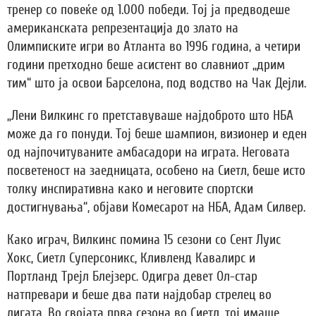
тренер со повеќе од 1.000 победи. Тој ја предводеше
американската репрезентација до злато на
Олимписките игри во Атланта во 1996 година, а четири
години претходно беше асистент во славниот „дрим
тим“ што ја освои Барселона, под водство на Чак Дејли.
„Лени Вилкинс го претставуваше најдоброто што НБА
може да го понуди. Тој беше шампион, визионер и еден
од најпочитуваните амбасадори на играта. Неговата
посветеност на заедницата, особено на Сиетл, беше исто
толку инспиративна како и неговите спортски
достигнувања“, објави Комесарот на НБА, Адам Силвер.
Како играч, Вилкинс помина 15 сезони со Сент Луис
Хокс, Сиетл Суперсоникс, Кливленд Кавалирс и
Портланд Трејл Блејзерс. Одигра девет Ол-стар
натпревари и беше два пати најдобар стрелец во
лигата. Во својата прва сезона во Сиетл, тој имаше