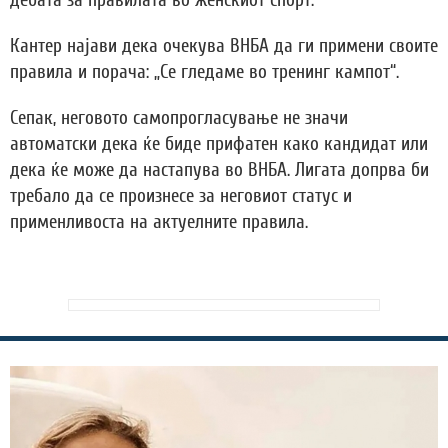
Кантер најави дека очекува ВНБА да ги примени своите
правила и порача: „Се гледаме во тренинг кампот“.
Сепак, неговото самопрогласување не значи
автоматски дека ќе биде прифатен како кандидат или
дека ќе може да настапува во ВНБА. Лигата допрва би
требало да се произнесе за неговиот статус и
применливоста на актуелните правила.