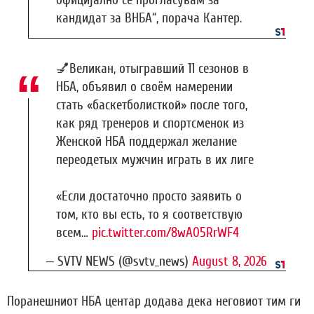
кандидат за ВНБА“, порача Кантер.
💅Великан, отыгравший 11 сезонов в
НБА, объявил о своём намерении
стать «баскетболисткой» после того,
как ряд тренеров и спортсменок из
Женской НБА поддержал желание
переодетых мужчин играть в их лиге
«Если достаточно просто заявить о
том, кто вы есть, то я соответствую
всем…
pic.twitter.com/8wA05RrWF4
— SVTV NEWS (@svtv_news)
August 8, 2026
Поранешниот НБА центар додава дека неговиот тим ги