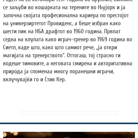
се заљуби во кошарката на терените во Њујорк и ја
започна својата професионална кариера по престојот
на универзиртетот Провиденс, а беше избран како
шести пик на НБА драфтот во 1960 година. Првпат
седна на клупата како играч-тренер во 1969 година во
Сиетл, каде што, како што самиот рече, „ја откри
магијата на тренерството“. Оттогаш, тој страсно ги
водеше тимовите, а неговата смирена и авторитативна
природа ја споменаа многу поранешни играчи,
вклучувајќи го и Стив Кер.