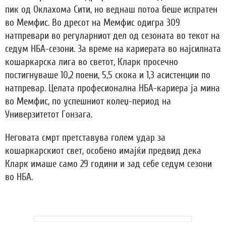
пик од Оклахома Сити, но веднаш потоа беше испратен
во Мемфис. Во дресот на Мемфис одигра 309
натпревари во регуларниот дел од сезоната во текот на
седум НБА-сезони. За време на кариерата во најсилната
кошаркарска лига во светот, Кларк просечно
постигнуваше 10,2 поени, 5,5 скока и 1,3 асистенции по
натпревар. Целата професионална НБА-кариера ја мина
во Мемфис, по успешниот колеџ-период на
Универзитетот Гонзага.
Неговата смрт претставува голем удар за
кошаркарскиот свет, особено имајќи предвид дека
Кларк имаше само 29 години и зад себе седум сезони
во НБА.