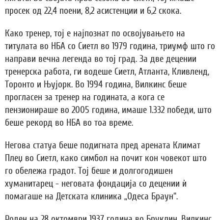
просек од 22,4 поени, 8,2 асистенции и 6,2 скока.
Како тренер, тој е најпознат по освојувањето на
титулата во НБА со Сиетл во 1979 година, триумф што го
направи вечна легенда во тој град. За две децении
тренерска работа, ги водеше Сиетл, Атланта, Кливленд,
Торонто и Њујорк. Во 1994 година, Вилкинс беше
прогласен за тренер на годината, а кога се
пензионираше во 2005 година, имаше 1.332 победи, што
беше рекорд во НБА во тоа време.
Негова статуа беше подигната пред арената Климат
Плеџ во Сиетл, како симбол на почит кон човекот што
го обележа градот. Тој беше и долгогодишен
хуманитарец - неговата фондација со децении ѝ
помагаше на Детската клиника „Одеса Браун“.
Роден на 28 октомври 1937 година во Бруклин, Вилкинс