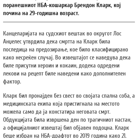
поранешниот НБА-кошаркар Брендон Кларк, кој
почина на 29-годишна возраст.
Канцеларијата на судскиот вештак во округот Лос
Анџелес утврдила дека смртта на Кларк била
последица на предозирање, кое било класифицирано
како несреќен случај. Во извештајот се наведува дека
биле присутни хероин и кокаин, додека одредени
лекови на рецепт биле наведени како дополнителен
фактор.
Кларк бил пронајден без свест во својата спална соба, а
медицинската екипа која пристигнала на местото
можела само да ја констатира неговата смрт.
Обдукцијата била извршена ден по трагичниот настан,
а официјалниот извештај бил објавен подоцна. Кларк
беше избран на НБА-драфтот во 2019 година како 21.