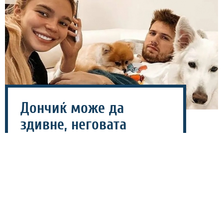
Дончиќ може да
здивне, неговата
свршеница ја повлече
тужбата!
04 август 2026 - 21:21