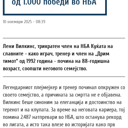
од 1.000 победи во НБА
10 ноември 2025 - 08:39
Лени Вилкинс, трикратен член на НБА Куќата на
славните - како играч, тренер и член на „Дрим
тимот“ од 1992 година - почина на 88-годишна
возраст, соопшти неговото семејство.
Легендарниот плејмејкер и тренер починал опкружен со
своето семејство, а причината за смртта не е објавена.
Вилкинс беше синоним за елеганција и достоинство на
теренот и на клупата. За време на неговата кариера, тој
помина 2.487 натпревари во НБА, што останува рекорд
во лигата, а исто така влезе во историјата како прв