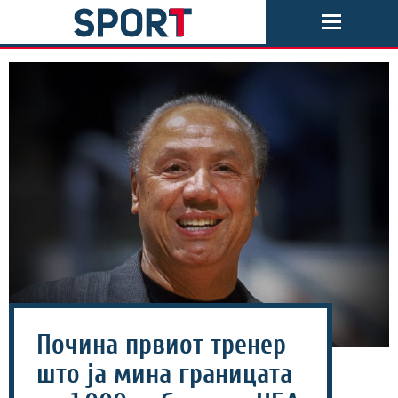
Почина првиот тренер
што ја мина границата