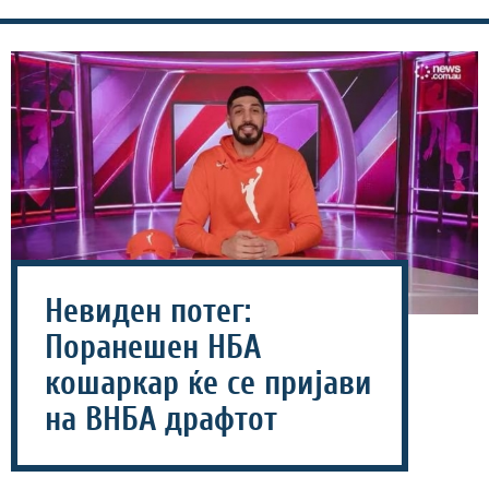
Невиден потег:
Поранешен НБА
кошаркар ќе се пријави
на ВНБА драфтот