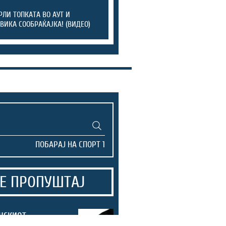
РЛИ ТОПКАТА ВО АУТ И
ВИКА СООБРАЌАЈКА! (ВИДЕО)
Е ПРОПУШТАЈ
нскиот
 Лајонс ја