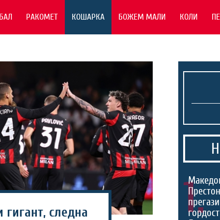
БАЛ
РАКОМЕТ
КОШАРКА
БОЖЕМ МАЛИ
КОЛИ
П
Н
1.
Македо
Престон
прегази
 гигант, следна
гордост