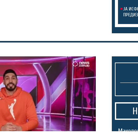
ЈА ИСФ
ПРЕДИЗ
Н
Македо
Престон