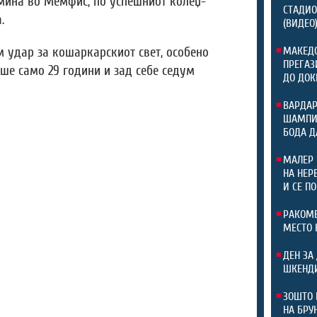
мина во Мемфис, по успешниот колеџ-
СТАДИО
.
(ВИДЕО
МАКЕДО
м удар за кошаркарскиот свет, особено
ПРЕГАЗ
ше само 29 години и зад себе седум
ДО ДОК
ВАРДАР
ШАМПИО
БОДА Д
МАЛЕР 
НА НЕР
И СЕ П
РАКОМЕ
МЕСТО 
ДЕН ЗА
ШКЕНДИ
ЗОШТО 
НА БРУ