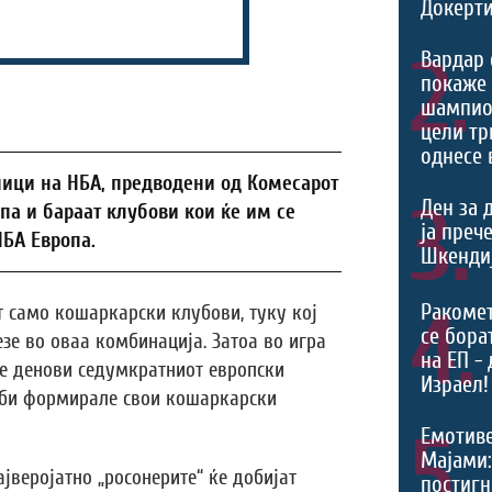
Докерти
2.
Вардар 
покаже 
шампио
цели тр
однесе 
ници на НБА, предводени од Комесарот
3.
Ден за 
па и бараат клубови кои ќе им се
ја преч
НБА Европа.
Шкендиј
4.
Ракоме
т само кошаркарски клубови, туку кој
се борат
зе во оваа комбинација. Затоа во игра
на ЕП -
ие денови седумкратниот европски
Израел!
би формирале свои кошаркарски
5.
Емотив
Мајами:
ајверојатно „росонерите“ ќе добијат
постигн