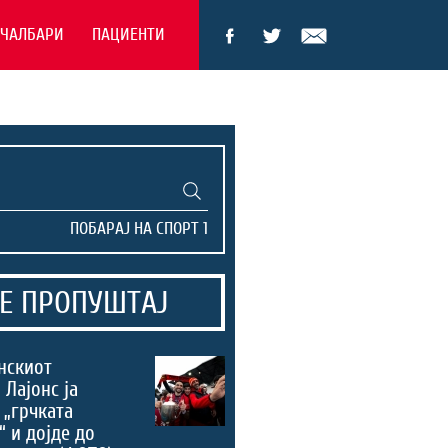
ЕЧАЛБАРИ
ПАЦИЕНТИ
Е ПРОПУШТАЈ
нскиот
 Лајонс ја
 „грчката
“ и дојде до