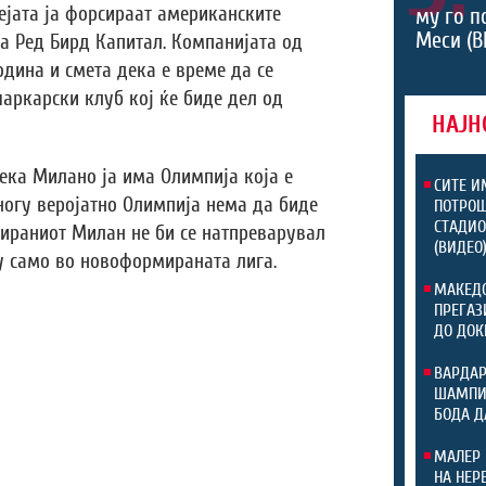
дејата ја форсираат американските
му го п
Меси (В
та Ред Бирд Капитал. Компанијата од
одина и смета дека е време да се
аркарски клуб кој ќе биде дел од
НАЈН
дека Милано ја има Олимпија која е
СИТЕ И
ногу веројатно Олимпија нема да биде
ПОТРОШ
СТАДИО
мираниот Милан не би се натпреварувал
(ВИДЕО
ку само во новоформираната лига.
МАКЕДО
ПРЕГАЗ
ДО ДОК
ВАРДАР
ШАМПИО
БОДА Д
МАЛЕР 
НА НЕР