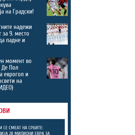
екува
а на Градски!
тните надежи
 за 9. место
 да падне и
ен момент во
 Де Пол
а еврогол и
освети на
ИДЕО)
ОВИ
М СЕ СМЕАТ НА СРБИТЕ:
ИЈА 28 МИЛИОНИ ЕВРА ЗА