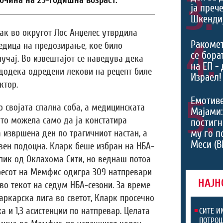
3.
очина на 29-годишна возраст.
ја преч
Шкендиј
ак во округот Лос Анџелес утврдила
4.
Ракоме
едица на предозирање, кое било
се борат
учај. Во извештајот се наведува дека
на ЕП -
 додека одредени лекови на рецепт биле
Израел!
ктор.
5.
Емотив
о својата спална соба, а медицинската
Мајами:
ото можела само да ја констатира
постигн
му го п
 извршена ден по трагичниот настан, а
Меси (В
вен подоцна. Кларк беше избран на НБА-
 пик од Оклахома Сити, но веднаш потоа
ресот на Мемфис одигра 309 натпревари
НАЈН
во текот на седум НБА-сезони. За време
аркарска лига во светот, Кларк просечно
ка и 1,3 асистенции по натпревар. Целата
СИТЕ И
ПОТРОШ