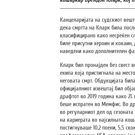
кошаркар Брендон Кларк, кој п
Канцеларијата на судскиот вешт
дека смртта на Кларк била посл
класифицирано како несреќен сл
биле присутни хероин и кокаин,
наведени како дополнителен фа
Кларк бил пронајден без свест в
екипа која пристигнала на мест
неговата смрт. Обдукцијата била
официјалниот извештај бил обја
драфтот во 2019 година како 21.
беше испратен во Мемфис. Во д
во регуларниот дел од сезоната 
на кариерата во најсилната кош
постигнуваше 10,2 поени, 5,5 ско