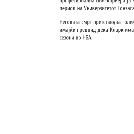
професионална НБА-кариера ја 
период на Универзитетот Гонзага
Неговата смрт претставува голе
имајќи предвид дека Кларк има
сезони во НБА.