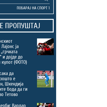
Е ПРОПУШТАЈ
нскиот
 Лајонс ја
 „грчката
“ и дојде до
 купот (ФОТО)
сака да
зошто е
н, Шкендија
ите бода да ги
во Тетово
дерби: Вардар