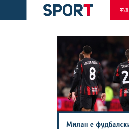
ФУД
Милан е фудбалски