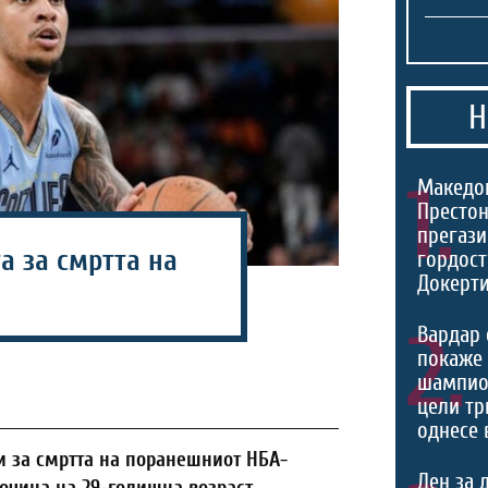
Н
1.
Македо
Престон
прегази
а за смртта на
гордост
Докерти
2.
Вардар 
покаже 
шампио
цели тр
однесе 
и за смртта на поранешниот НБА-
Ден за 