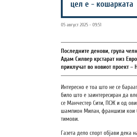
цел е - кошарката
05 август 2025 - 09:51
Последните денови, група чел
Адам Силвер крстарат низ Евро
приклучат во новиот проект – 
Интересно е тоа што не се бараа
било што е заинтересиран да вле
се Манчестер Сити, ПСЖ и од ов
шампион Милан, франшизи кои 
тимови.
Газета дело спорт објави дека н