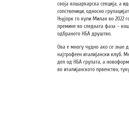
своја кошаркарска секција, а и
сопственици, односно групација
Њујорк го купи Милан во 2022 г
премине во следната фаза – кош
одбраното НБА друштво.
Ова е многу чудно ако се знае 
најтрофеен италијански клуб. М
дел од НБА групата, а новофор
во италијанското првенство, ту