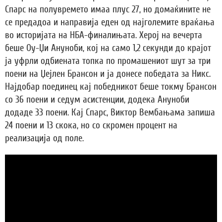
Спарс на полувремето имаа плус 27, но домаќините не
се предадоа и направија еден од најголемите враќања
во историјата на НБА-финалињата. Херој на вечерта
беше Оу-Џи Ануноби, кој на само 1,2 секунди до крајот
ја уфрли одбиената топка по промашениот шут за три
поени на Џејлен Брансон и ја донесе победата за Никс.
Најдобар поединец кај победникот беше токму Брансон
со 36 поени и седум асистенции, додека Ануноби
додаде 33 поени. Кај Спарс, Виктор Вембањама запиша
24 поени и 13 скока, но со скромен процент на
реализација од поле.