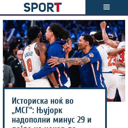
Историска ноќ во
„МСГ“: Њујорк
надополни минус 29 и