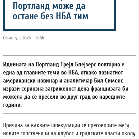
Портланд може да
остане без НБА тим
03 август 2026 - 18:56
Иднината на Портланд Трејл Блејзерс повторно е
една од главните теми во НБА, откако познатиот
американски новинар и аналитичар Бил Симонс
изрази сериозна загриженост дека франшизата би
можела да се пресели во друг град во наредните
години.
Причина за ваквите шпекулации се преговорите меѓу
новите сопственици на клубот и градските власти околу