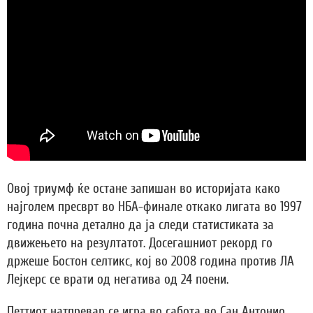
Овој триумф ќе остане запишан во историјата како
најголем пресврт во НБА-финале откако лигата во 1997
година почна детално да ја следи статистиката за
движењето на резултатот. Досегашниот рекорд го
држеше Бостон селтикс, кој во 2008 година против ЛА
Лејкерс се врати од негатива од 24 поени.
Петтиот натпревар се игра во сабота во Сан Антонио,