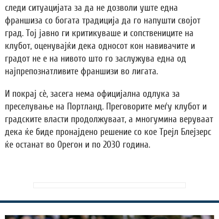
следи ситуацијата за да не дозволи уште една
франшиза со богата традиција да го напушти својот
град. Тој јавно ги критикуваше и сопствениците на
клубот, оценувајќи дека односот кон навивачите и
градот не е на нивото што го заслужува една од
најпрепознатливите франшизи во лигата.
И покрај сè, засега нема официјална одлука за
преселување на Портланд. Преговорите меѓу клубот и
градските власти продолжуваат, а многумина веруваат
дека ќе биде пронајдено решение со кое Трејл Блејзерс
ќе останат во Орегон и по 2030 година.