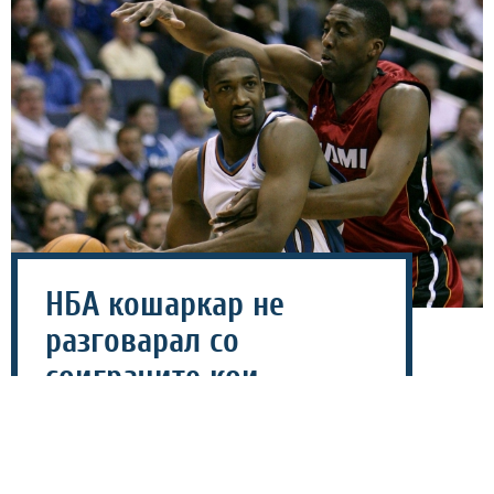
НБА кошаркар не
разговарал со
соиграчите кои
заработувале помалку
од 5 милиони!