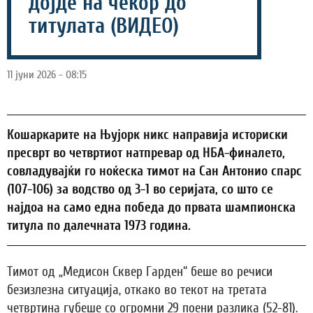
дојде на чекор до
титулата (ВИДЕО)
11 јуни 2026 - 08:15
Кошаркарите на Њујорк никс направија историски
пресврт во четвртиот натпревар од НБА-финалето,
совладувајќи го ноќеска тимот на Сан Антонио спарс
(107-106) за водство од 3-1 во серијата, со што се
најдоа на само една победа до првата шампионска
титула по далечната 1973 година.
Тимот од „Медисон Сквер Гарден“ беше во речиси
безизлезна ситуација, откако во текот на третата
четвртина губеше со огромни 29 поени разлика (52-81).