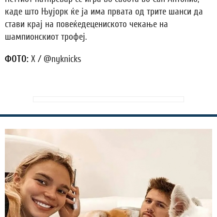
каде што Њујорк ќе ја има првата од трите шанси да
стави крај на повеќедецениското чекање на
шампионскиот трофеј.
ФОТО:
X / @nyknicks