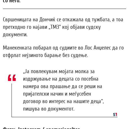
со него.
Свршеницата на Дончиќ се откажала од тужбата, а тоа
претходно го најави „ТМЗ“ кој објави судску
документи.
Манекенката побарал од судиите во Лос Анџелес да го
отфрлат нејзиното барање без судење.
„Ја повлекувам мојата молка за
издржување на децата со посебна
намера ова прашање да се реши на
пријателски начин и меѓусебен
договор во интерес на нашите деца“,
пишува во документот.