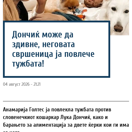
Дончиќ може да
здивне, неговата
свршеница ја повлече
тужбата!
04 август 2026 - 21:21
Анамарија Голтес ја повлекла тужбата против
словенечкиот кошаркар Лука Дончиќ, како и
барањето за алиментација за двете ќерки кои ги има