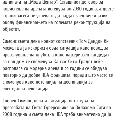
иднината на „Мода Центар“. Сегашниот договор за
користење на арената истекува во 2030 година, а двете
страни засега не успеваат да најдат заеднички јазик
околу финансирањето на големата реконструкција на
објектот.
Симонс смета дека новиот сопственик Том Дандон би
можел да ја искористи оваа ситуација како повод за
преселување на клубот, а како најсериозен кандидат
за нов дом се споменува Канзас Сити. Градот веќе
располага со модерна арена и со години се обидува
повторно да добие НБА франшиза, поради што често се
споменува како потенцијална дестинација за
евентуална релокација.
Според Симонс, целата ситуација потсетува на
преселбата на Сиетл Суперсоникс во Оклахома Сити во
2008 година и смета дека НБА треба внимателно да ја