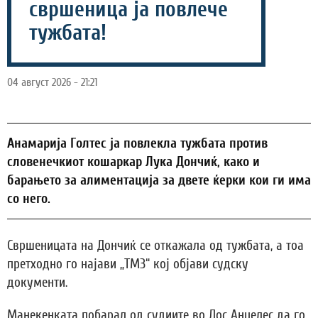
свршеница ја повлече
тужбата!
04 август 2026 - 21:21
Анамарија Голтес ја повлекла тужбата против
словенечкиот кошаркар Лука Дончиќ, како и
барањето за алиментација за двете ќерки кои ги има
со него.
Свршеницата на Дончиќ се откажала од тужбата, а тоа
претходно го најави „ТМЗ“ кој објави судску
документи.
Манекенката побарал од судиите во Лос Анџелес да го