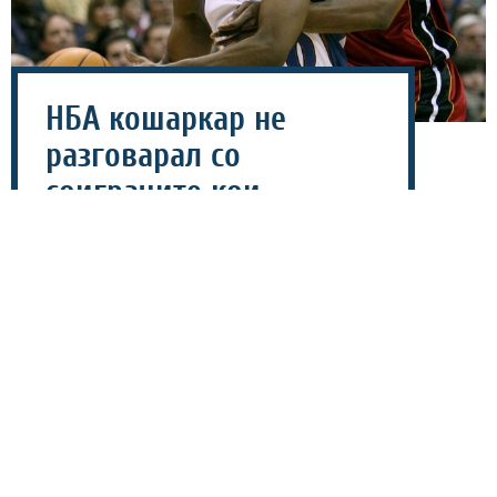
НБА кошаркар не
разговарал со
соиграчите кои
заработувале помалку
од 5 милиони!
01 август 2026 - 09:08
Поранешната НБА-ѕвезда, Гилберт Аренас, повторно
ја шокираше кошаркарската јавност со признание за
своето однесување во деновите кога беше лидер на