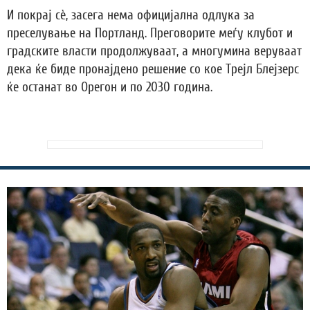
И покрај сè, засега нема официјална одлука за
преселување на Портланд. Преговорите меѓу клубот и
градските власти продолжуваат, а многумина веруваат
дека ќе биде пронајдено решение со кое Трејл Блејзерс
ќе останат во Орегон и по 2030 година.