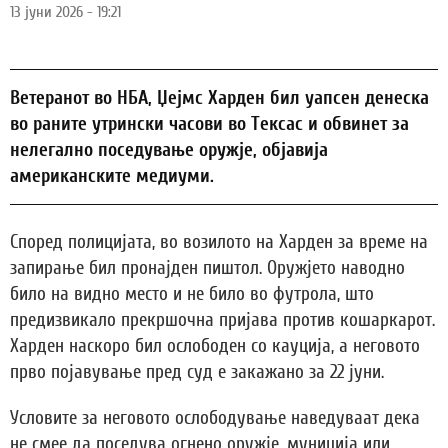
13 јуни 2026 - 19:21
Ветеранот во НБА, Џејмс Харден бил уапсен денеска
во раните утрински часови во Тексас и обвинет за
нелегално поседување оружје, објавија
американските медиуми.
Според полицијата, во возилото на Харден за време на
запирање бил пронајден пиштол. Оружјето наводно
било на видно место и не било во футрола, што
предизвикало прекршочна пријава против кошаркарот.
Харден наскоро бил ослободен со кауција, а неговото
прво појавување пред суд е закажано за 22 јуни.
Условите за неговото ослободување наведуваат дека
не смее да поседува огнено оружје, муниција или