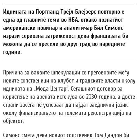
Иднината на Портланд Трејл Блејзерс повторно е
една од главните теми во НБА, откако познатиот
американски новинар и аналитичар Бил Симонс
изрази сериозна загриженост дека франшизата би
можела да се пресели во друг град во наредните
години.
Причина за ваквите шпекулации се преговорите меѓу
новите сопственици на клубот и градските власти околу
иднината на „Мода Центар“. Сегашниот договор за
користење на арената истекува во 2030 година, а двете
страни засега не успеваат да најдат заеднички јазик
околу финансирањето на големата реконструкција на
објектот.
Симонс смета дека новиот сопственик Том Дандон би