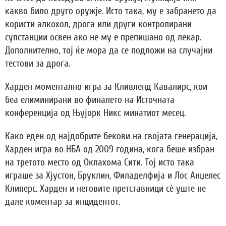
какво било друго оружје. Исто така, му е забрането да
користи алкохол, дрога или други контролирани
супстанции освен ако не му е препишано од лекар.
Дополнително, тој ќе мора да се подложи на случајни
тестови за дрога.
Харден моментално игра за Кливленд Кавалирс, кои
беа елиминирани во финалето на Источната
конференција од Њујорк Никс минатиот месец.
Како еден од најдобрите бекови на својата генерација,
Харден игра во НБА од 2009 година, кога беше избран
на третото место од Оклахома Сити. Тој исто така
играше за Хјустон, Бруклин, Филаделфија и Лос Анџелес
Клиперс. Харден и неговите претставници сè уште не
дале коментар за инцидентот.