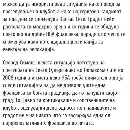
можел да ја искористи оваа ситуација како повод за
преселување на клубот, а како најсериозен кандидат
за нов дом се споменува Канзас Сити. Градот веќе
располага со модерна арена и со години се обидува
повторно да добие НБА франшиза, поради што често се
споменува како потенцијална дестинација за
евентуална релокација.
Според Симонс, целата ситуација потсетува на
преселбата на Сиетл Суперсоникс во Оклахома Сити во
2008 година и смета дека НБА треба внимателно да ја
следи ситуацијата за да не дозволи уште една
франшиза со богата традиција да го напушти својот
град. Тој јавно ги критикуваше и сопствениците на
клубот, оценувајќи дека односот кон навивачите и
градот не е на нивото што го заслужува една од
најпрепознатливите франшизи во лигата.