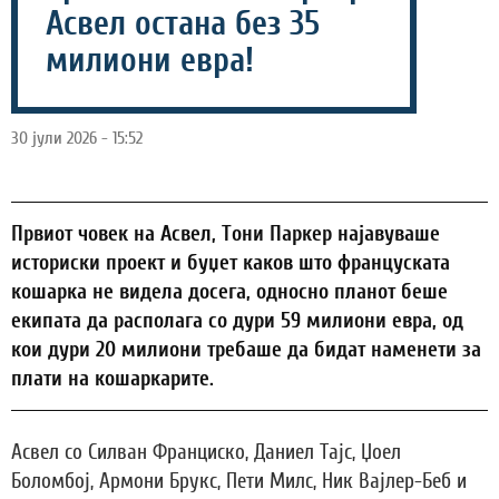
Асвел остана без 35
милиони евра!
30 јули 2026 - 15:52
Првиот човек на Асвел, Тони Паркер најавуваше
историски проект и буџет каков што француската
кошарка не видела досега, односно планот беше
екипата да располага со дури 59 милиони евра, од
кои дури 20 милиони требаше да бидат наменети за
плати на кошаркарите.
Асвел со Силван Франциско, Даниел Тајс, Џоел
Боломбој, Армони Брукс, Пети Милс, Ник Вајлер-Беб и