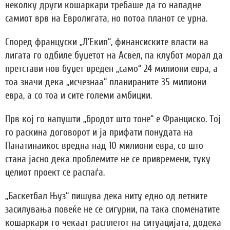
неколку други кошаркари требаше да го нападне
самиот врв на Евролигата, но потоа планот се урна.
Според француски „Л’Екип“, финансиските власти на
лигата го одбиле буџетот на Асвел, па клубот морал да
претстави нов буџет вреден „само“ 24 милиони евра, а
тоа значи дека „исчезнаа“ планираните 35 милиони
евра, а со тоа и сите големи амбиции.
Прв кој го напушти „бродот што тоне“ е Франциско. Тој
го раскина договорот и ја прифати понудата на
Панатинаикос вредна над 10 милиони евра, со што
стана јасно дека проблемите не се привремени, туку
целиот проект се распаѓа.
„Баскетбал Њуз“ пишува дека ниту едно од летните
засилувања повеќе не се сигурни, па така споменатите
кошаркари го чекаат расплетот на ситуацијата, додека