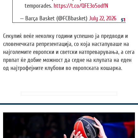
temporades.
https://t.co/QFE3o5odfN
— Barça Basket (@FCBbasket)
July 22, 2026
Секулиќ веќе неколку години успешно ја предводи и
словенечката репрезентација, со која настапуваше на
најголемите европски и светски натпреварувања, а сега
првпат ќе добие можност да седне на клупата на еден
од најтрофејните клубови во европската кошарка.