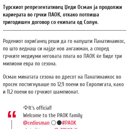
Турскиот репрезентативец Џеди Осман ја продолжи
кариерата во грчки ПАОК, откако потпиша
тригодишен договор со екипата од Солун.
Родениот охриѓанец реши да го напушти Панатинаикос,
по што веднаш си најде нов ангажман, а според
грчките медиуми неговата плата во ПАОК ќе биде три
милиони евра по сезона.
Осман минатата сезона во дресот на Панатинаикос во
просек постигнуваше по 12,9 поени во Евролигата, како
и 11,2 поени во грчкиот шампионат.
🦅It’s official!
Welcome to the PAOK family
@cediosman
⚪️⚫️
#PAOK