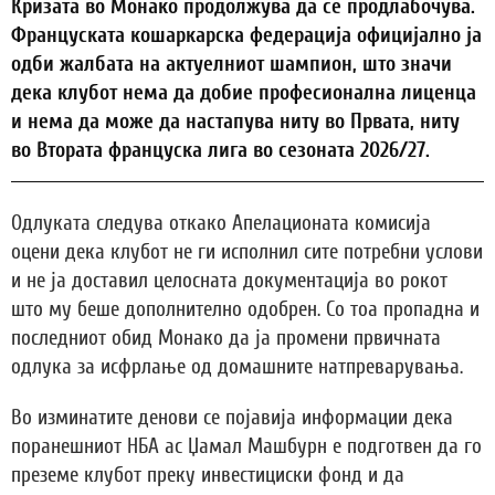
Кризата во Монако продолжува да се продлабочува.
Француската кошаркарска федерација официјално ја
одби жалбата на актуелниот шампион, што значи
дека клубот нема да добие професионална лиценца
и нема да може да настапува ниту во Првата, ниту
во Втората француска лига во сезоната 2026/27.
Одлуката следува откако Апелационата комисија
оцени дека клубот не ги исполнил сите потребни услови
и не ја доставил целосната документација во рокот
што му беше дополнително одобрен. Со тоа пропадна и
последниот обид Монако да ја промени првичната
одлука за исфрлање од домашните натпреварувања.
Во изминатите денови се појавија информации дека
поранешниот НБА ас Џамал Машбурн е подготвен да го
преземе клубот преку инвестициски фонд и да