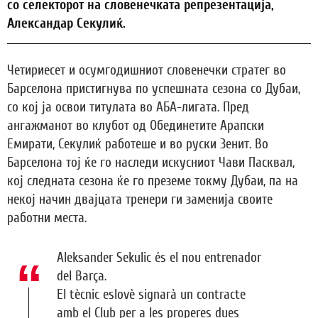
со селекторот на словенечката репрезентација,
Александар Секулиќ.
Четириесет и осумгодишниот словенечки стратег во
Барселона пристигнува по успешната сезона со Дубаи,
со кој ја освои титулата во АБА-лигата. Пред
ангажманот во клубот од Обединетите Арапски
Емирати, Секулиќ работеше и во руски Зенит. Во
Барселона тој ќе го наследи искусниот Чави Пасквал,
кој следната сезона ќе го преземе токму Дубаи, па на
некој начин двајцата тренери ги заменија своите
работни места.
Aleksander Sekulic és el nou entrenador
del Barça.
El tècnic eslovè signarà un contracte
amb el Club per a les properes dues