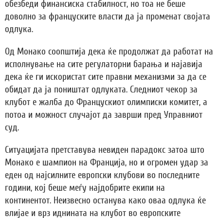
обезбеди финансиска стабилност, но тоа не беше
доволно за француските власти да ја променат својата
одлука.
Од Монако соопштија дека ќе продолжат да работат на
исполнување на сите регулаторни барања и најавија
дека ќе ги искористат сите правни механизми за да се
обидат да ја поништат одлуката. Следниот чекор за
клубот е жалба до Францускиот олимписки комитет, а
потоа и можност случајот да заврши пред Управниот
суд.
Ситуацијата претставува невиден парадокс затоа што
Монако е шампион на Франција, но и огромен удар за
еден од најсилните европски клубови во последните
години, кој беше меѓу најдобрите екипи на
континентот. Неизвесно останува како оваа одлука ќе
влијае и врз иднината на клубот во европските