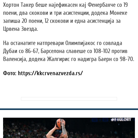
Хортон Такер беше најефикасен кај Фенербахче со 19
поени, два скокови и три асистенции, додека Монеке
запиша 20 поени, 12 скокови и една асистенција за
Црвена Звезда.
На останатите натпревари Олимпијакос го совлада
Дубаи со 86-67, Барселона славеше со 108-102 против
Валенсија, додека Жалгирис го надигра Баерн со 98-70.
Фото: https://kkcrvenazvezda.rs/