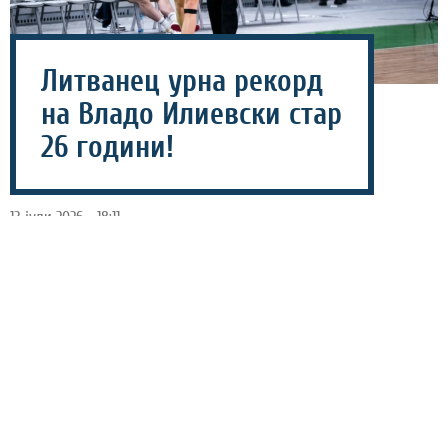
Литванец урна рекорд
на Владо Илиевски стар
26 години!
13 јули 2026 - 18:11
Литванскиот кошаркар, Мантас Јузенас постави нов
рекорд по бројот на постигнати поени на У20
европските првенства откако денеска постигна 46, во
победата на неговата селекција против Полска со
112-67.