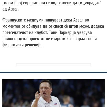
голем број евролигаши се подготвени да ги „украдат“
од Асвел.
Француските медиуми пишуваат дека Асвел во
моментов се обидува да се спаси сè штоп може, додека
претседателот на клубот, Тони Паркер ја уверува
јавноста дека проектот не е мротв и се бараат нови
финансиски решенија.