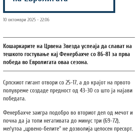
10 октомври 2025 - 22:06
Кошаркарите на Црвена Звезда успеаја да слават на
тешкото гостување кај Фенербахче со 86-81 за прва
победа во Евролигата оваа сезона.
Српскиот гигант отвори со 25-17, а до крајот на првото
полувреме создаде предност од 43-30 со што ја најави
победата.
Фенербахче заигра подобро во вториот дел од мечот и
почна да ја топи негативата до минус три (69-72),
меѓутоа „црвено-белите“ не дозволија целосен пресврт.