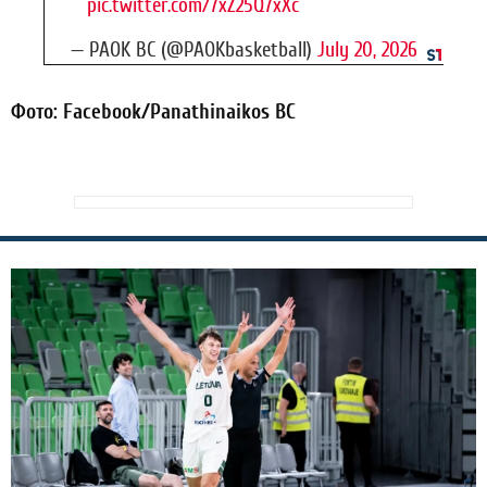
pic.twitter.com/7xZ25Q7xXc
— PAOK BC (@PAOKbasketball)
July 20, 2026
Фото: Facebook/Panathinaikos BC