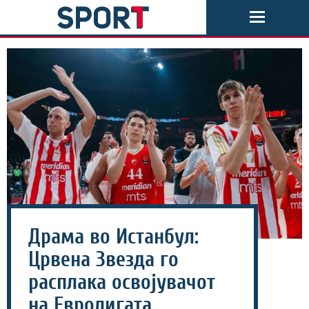
Драма во Истанбул:
Црвена Звезда го
расплака освојувачот
на Евролигата