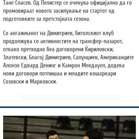
Тане Спасев. Од Пелистер се очекува официјално да го
промовираат новото засилување на стартот од
подготовките за претстојната сезона.
Со ангажманот на Димитриев, битолскиот клуб
продолжува со активностите на трансфер-пазарот,
откако претходно беа договорени Ќириловски,
Златевски, Благој Димитриев, Сапунџиев, Американците
Алонзо Едвард Денинг и Камрон Мекдауел, додека
нови договори потпишаа и младите кошаркари
Созовски и Марковски.