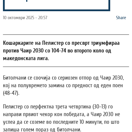
10 октомври 2025 - 20:57
Share
Кошаркарите на Пелистер со пресврт триумфираа
против Чаир 2030 со 104-74 во второто коло од
македонската лига.
Битолчани се соочија со сериозен отпор од Чаир 2030,
кој на полувремето замина со предност од еден поен
(48-47).
Пелистер со перфектна трета четвртина (30-13) го
направи првиот чекор кон победата, а Чаир 2030 не
успеа да се соземе во последните 10 минути, по што
запиша голем пораз од битолчани.