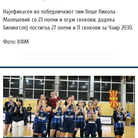
Најефикасен во победничкиот тим беше Никола
Малешевиќ со 23 поени и осум скокови, додека
Билингслеј постигна 27 поени и 11 скокови за Чаир 2030.
Фото: КФМ