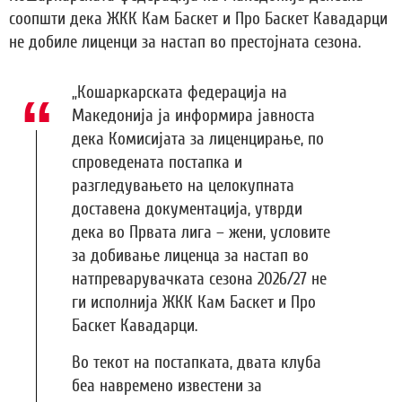
соопшти дека ЖКК Кам Баскет и Про Баскет Кавадарци
не добиле лиценци за настап во престојната сезона.
„Кошаркарската федерација на
Македонија ја информира јавноста
дека Комисијата за лиценцирање, по
спроведената постапка и
разгледувањето на целокупната
доставена документација, утврди
дека во Првата лига – жени, условите
за добивање лиценца за настап во
натпреварувачката сезона 2026/27 не
ги исполнија ЖКК Кам Баскет и Про
Баскет Кавадарци.
Во текот на постапката, двата клуба
беа навремено известени за