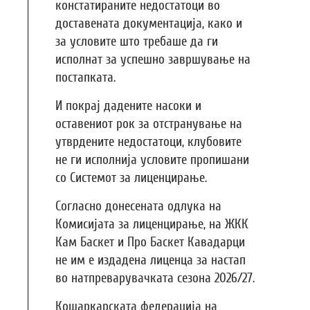
констатираните недостатоци во
доставената документација, како и
за условите што требаше да ги
исполнат за успешно завршување на
постапката.
И покрај дадените насоки и
оставениот рок за отстранување на
утврдените недостатоци, клубовите
не ги исполнија условите пропишани
со Системот за лиценцирање.
Согласно донесената одлука на
Комисијата за лиценцирање, на ЖКК
Кам Баскет и Про Баскет Кавадарци
не им е издадена лиценца за настап
во натпреварувачката сезона 2026/27.
Кошаркарската федерација на