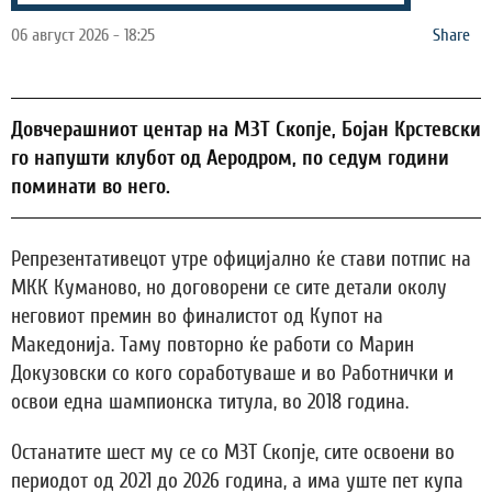
06 август 2026 - 18:25
Share
Довчерашниот центар на МЗТ Скопје, Бојан Крстевски
го напушти клубот од Аеродром, по седум години
поминати во него.
Репрезентативецот утре официјално ќе стави потпис на
МКК Куманово, но договорени се сите детали околу
неговиот премин во финалистот од Купот на
Македонија. Таму повторно ќе работи со Марин
Докузовски со кого соработуваше и во Работнички и
освои една шампионска титула, во 2018 година.
Останатите шест му се со МЗТ Скопје, сите освоени во
периодот од 2021 до 2026 година, а има уште пет купа