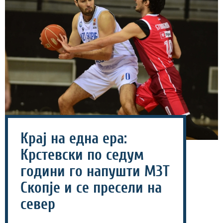
Крај на една ера:
Крстевски по седум
години го напушти МЗТ
Скопје и се пресели на
север