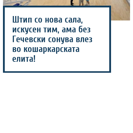
Штип со нова сала,
искусен тим, ама без
Гечевски сонува влез
во кошаркарската
елита!
06 август 2026 - 12:50
Share
Екипата на Соколи 1933 изминативе неколку години
има амбиции за влез во кошаркарскиот крем, но не
успеваат да ги минат последните пречки на патот
кон Суперлигата, нешто што може да се смени