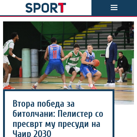
Втора победа за
битолчани: Пелистер со
пресврт му пресуди на
Чаир 2030