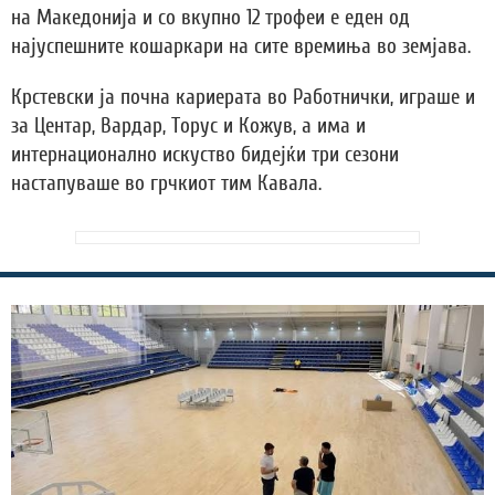
на Македонија и со вкупно 12 трофеи е еден од
најуспешните кошаркари на сите времиња во земјава.
Крстевски ја почна кариерата во Работнички, играше и
за Центар, Вардар, Торус и Кожув, а има и
интернационално искуство бидејќи три сезони
настапуваше во грчкиот тим Кавала.