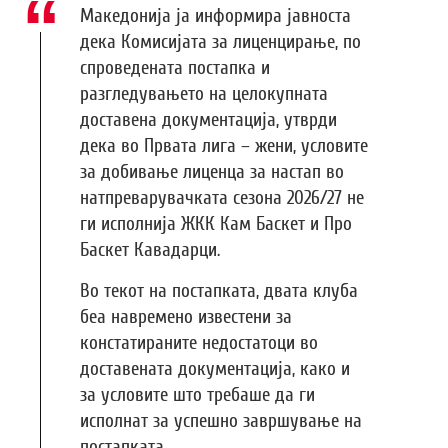
Македонија ја информира јавноста
дека Комисијата за лиценцирање, по
спроведената постапка и
разгледувањето на целокупната
доставена документација, утврди
дека во Првата лига – жени, условите
за добивање лиценца за настап во
натпреварувачката сезона 2026/27 не
ги исполнија ЖКК Кам Баскет и Про
Баскет Кавадарци.
Во текот на постапката, двата клуба
беа навремено известени за
констатираните недостатоци во
доставената документација, како и
за условите што требаше да ги
исполнат за успешно завршување на
постапката.