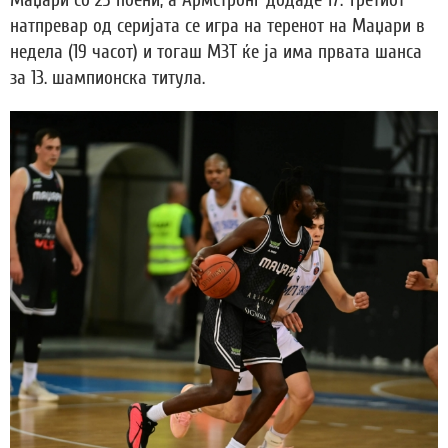
Маџари со 25 поени, а Армстронг додаде 17. Третиот
натпревар од серијата се игра на теренот на Маџари в
недела (19 часот) и тогаш МЗТ ќе ја има првата шанса
за 13. шампионска титула.