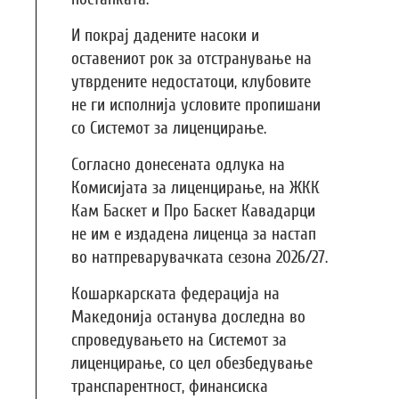
И покрај дадените насоки и
оставениот рок за отстранување на
утврдените недостатоци, клубовите
не ги исполнија условите пропишани
со Системот за лиценцирање.
Согласно донесената одлука на
Комисијата за лиценцирање, на ЖКК
Кам Баскет и Про Баскет Кавадарци
не им е издадена лиценца за настап
во натпреварувачката сезона 2026/27.
Кошаркарската федерација на
Македонија останува доследна во
спроведувањето на Системот за
лиценцирање, со цел обезбедување
транспарентност, финансиска