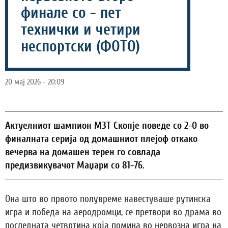
финале со - пет
технички и четири
неспортски (ФОТО)
20 мај 2026 - 20:09
Актуелниот шампион МЗТ Скопје поведе со 2-0 во
финалната серија од домашниот плејоф откако
вечерва на домашен терен го совлада
предизвикувачот Маџари со 81-76.
Она што во првото полувреме навестуваше рутинска
игра и победа на аеродромци, се претвори во драма во
последната четвртина која помина во нервозна игра на