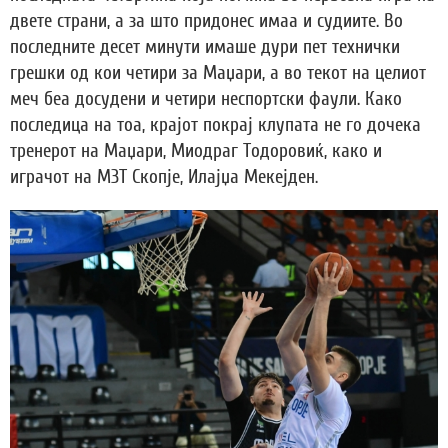
двете страни, а за што придонес имаа и судиите. Во
последните десет минути имаше дури пет технички
грешки од кои четири за Маџари, а во текот на целиот
меч беа досудени и четири неспортски фаули. Како
последица на тоа, крајот покрај клупата не го дочека
тренерот на Маџари, Миодраг Тодоровиќ, како и
играчот на МЗТ Скопје, Илајџа Мекејден.