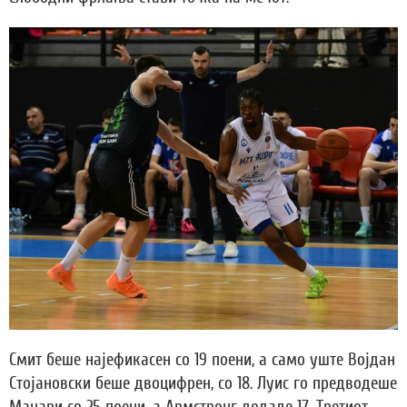
Смит беше најефикасен со 19 поени, а само уште Војдан
Стојановски беше двоцифрен, со 18. Луис го предводеше