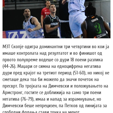
МЗТ Скопје одигра доминантни три четвртини во кои ја
имаше контролата над резултатот и во финишот од
првото полувреме водеше со дури 18 поени разлика
(44-26). Маџари се симна на едноцифрена негатива
дури пред крајот на третиот период (51-60), но никој не
сметаше дека тоа би можело да значи почеток на
пресврт. По тројката на Димчевски и положувањето на
Армстронг, гостите се доближија на само три поени
негатива (76-79), имаа и напад за израмнување, но
Димчевски беше непрецизен, па Петков од линијата за
слободни фрлања стави точка на мечот.