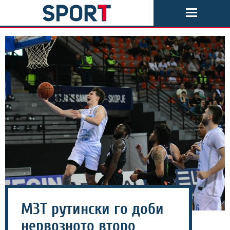
МЗТ рутински го доби
нервозното второ