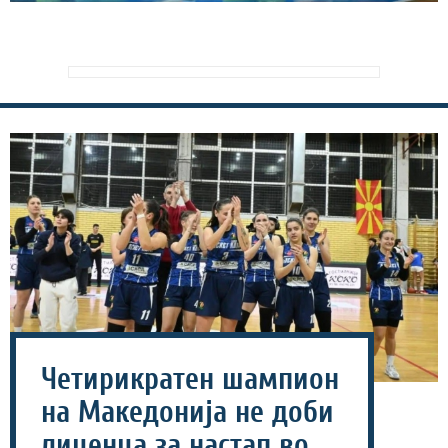
Четирикратен шампион
на Македонија не доби
лиценца за настап во