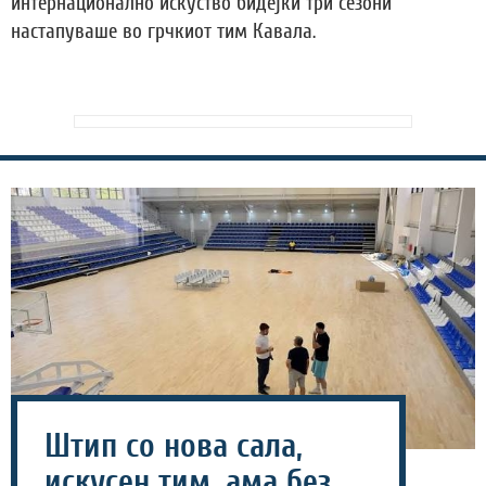
интернационално искуство бидејќи три сезони
настапуваше во грчкиот тим Кавала.
Штип со нова сала,
искусен тим, ама без