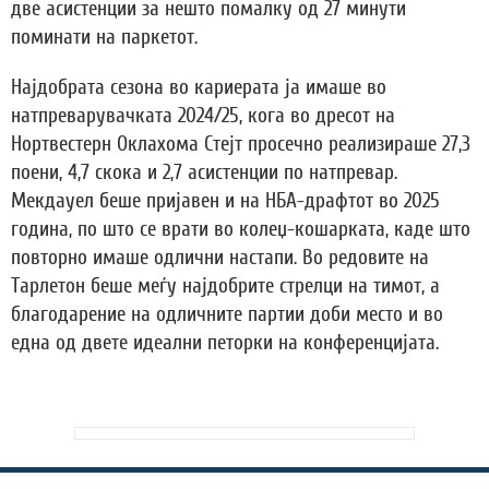
две асистенции за нешто помалку од 27 минути
поминати на паркетот.
Најдобрата сезона во кариерата ја имаше во
натпреварувачката 2024/25, кога во дресот на
Нортвестерн Оклахома Стејт просечно реализираше 27,3
поени, 4,7 скока и 2,7 асистенции по натпревар.
Мекдауел беше пријавен и на НБА-драфтот во 2025
година, по што се врати во колеџ-кошарката, каде што
повторно имаше одлични настапи. Во редовите на
Тарлетон беше меѓу најдобрите стрелци на тимот, а
благодарение на одличните партии доби место и во
една од двете идеални петорки на конференцијата.