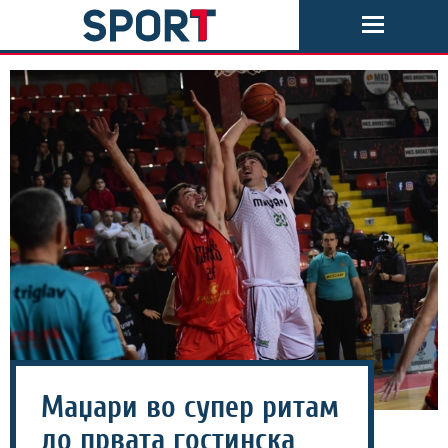
Маџари во супер ритам
до првата гостинска