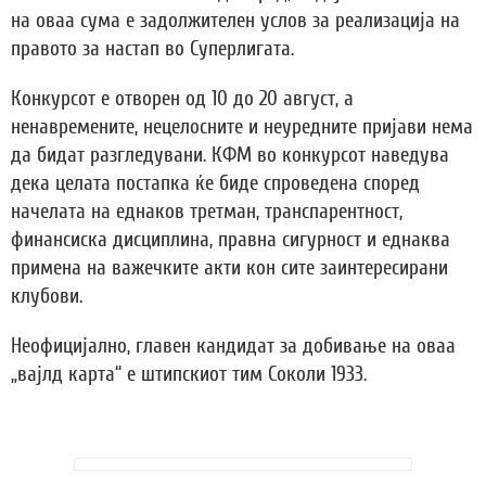
на оваа сума е задолжителен услов за реализација на
правото за настап во Суперлигата.
Конкурсот е отворен од 10 до 20 август, а
ненавремените, нецелосните и неуредните пријави нема
да бидат разгледувани. КФМ во конкурсот наведува
дека целата постапка ќе биде спроведена според
начелата на еднаков третман, транспарентност,
финансиска дисциплина, правна сигурност и еднаква
примена на важечките акти кон сите заинтересирани
клубови.
Неофицијално, главен кандидат за добивање на оваа
„вајлд карта“ е штипскиот тим Соколи 1933.