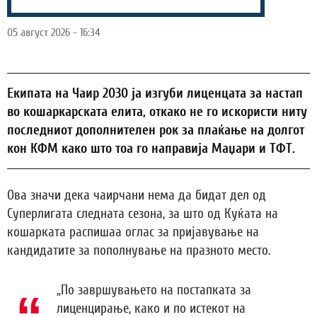
05 август 2026 - 16:34
Екипата на Чаир 2030 ја изгуби лиценцата за настап
во кошаркарската елита, откако не го искористи ниту
последниот дополнителен рок за плаќање на долгот
кон КФМ како што тоа го направија Маџари и ТФТ.
Ова значи дека чаирчани нема да бидат дел од
Суперлигата следната сезона, за што од Куќата на
кошарката распишаа оглас за пријавување на
кандидатите за пополнување на празното место.
„По завршувањето на постапката за
лиценцирање, како и по истекот на