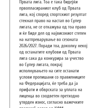
Првата лига. Тоа е така бидејќи
првопласираниот клуб од Првата
лига, кој според спортскиот резултат
стекнал право на настап во Супер
лигата, не се откажува од тоа право
и ќе биде дел од највисокиот степен
на натпреварување во сезоната
2026/2027. Поради тоа, доколку некој
од останатите клубови од Првата
лига сака да конкурира за учество
во Супер лигата, покрај
исполнувањето на сите останати
услови пропишани со правилниците
на Федерацијата, ќе треба да ја
прифати и обврската за уплата на
лиценца во соодветен претходно
утврден износ, согласно важечките