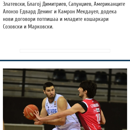
Златевски, Благој Димитриев, Сапунџиев, Американците
Алонзо Едвард Денинг и Камрон Мекдауел, додека
нови договори потпишаа и младите кошаркари
Созовски и Марковски.