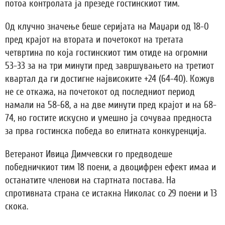
потоа контролата ја презеде гостинскиот тим.
Од клучно значење беше серијата на Маџари од 18-0
пред крајот на втората и почетокот на третата
четвртина по која гостинскиот тим отиде на огромни
53-33 за на три минути пред завршувањето на третиот
квартал да ги достигне највисоките +24 (64-40). Кожув
не се откажа, на почетокот од последниот период
намали на 58-68, а на две минути пред крајот и на 68-
74, но гостите искусно и умешно ја сочуваа предноста
за прва гостинска победа во елитната конкуренција.
Ветеранот Ивица Димчевски го предводеше
победничкиот тим 18 поени, а двоцифрен ефект имаа и
останатите членови на стартната постава. На
спротивната страна се истакна Николас со 29 поени и 13
скока.