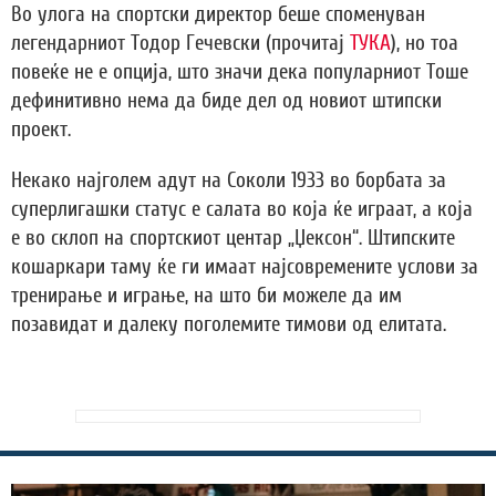
Во улога на спортски директор беше споменуван
легендарниот Тодор Гечевски (прочитај
ТУКА
), но тоа
повеќе не е опција, што значи дека популарниот Тоше
дефинитивно нема да биде дел од новиот штипски
проект.
Некако најголем адут на Соколи 1933 во борбата за
суперлигашки статус е салата во која ќе играат, а која
е во склоп на спортскиот центар „Џексон“. Штипските
кошаркари таму ќе ги имаат најсовремените услови за
тренирање и играње, на што би можеле да им
позавидат и далеку поголемите тимови од елитата.