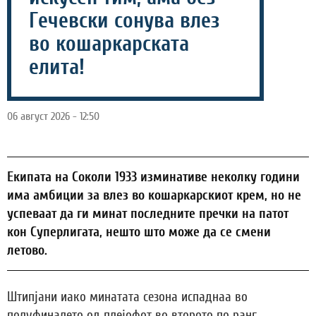
Гечевски сонува влез
во кошаркарската
елита!
06 август 2026 - 12:50
Екипата на Соколи 1933 изминативе неколку години
има амбиции за влез во кошаркарскиот крем, но не
успеваат да ги минат последните пречки на патот
кон Суперлигата, нешто што може да се смени
летово.
Штипјани иако минатата сезона испаднаа во
полуфиналето од плејофот во второто по ранг