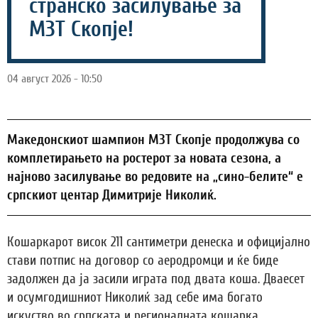
странско засилување за
МЗТ Скопје!
04 август 2026 - 10:50
Македонскиот шампион МЗТ Скопје продолжува со
комплетирањето на ростерот за новата сезона, а
најново засилување во редовите на „сино-белите“ е
српскиот центар Димитрије Николиќ.
Кошаркарот висок 211 сантиметри денеска и официјално
стави потпис на договор со аеродромци и ќе биде
задолжен да ја засили играта под двата коша. Дваесет
и осумгодишниот Николиќ зад себе има богато
искуство во српската и регионалната кошарка.