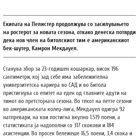
Екипата на Пелистер продолжува со засилувањето
на ростерот за новата сезона, откако денеска потврди
дека нов член на битолскиот тим е американскиот
бек-шутер, Камрон Мекдауел.
Станува збор за 23-годишен кошаркар, висок 196
сантиметри, кој зад себе има забележителна
универзитетска кариера во САД и во Битола
пристигнува со епитет на еден од главните адути на
тимот во претстојната сезона. Во текот на петте сезони
во американската колеџ-лига, Мекдауел одигра 92
натпревари, на кои постигна вкупно 1.519 поени, а
статистиката ја надополни со 317 скокови и 184
асистенции. Во просек бележеше 16,5 поени, 3,4 скока и