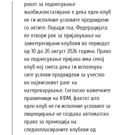
рокот за поднесување
жалби,констатирано е дека еден клуб
не ги исполнил условите предвидени
со актите. Поради тоа, Федерацијата
ќе отвори рок за пријавување на
заинтересирани клубови во периодот
од 10 до 20 август 2026 година. Право
на поднесување пријава има секој
клуб кој смета дека ги исполнува
сите услови предвидени за учество
во највисокиот ранг на
натпреварување. Согласно важечките
правилници на КФМ, фактот што
еден клуб не ги исполнил условите за
лиценцирање не создава автоматско
право за промоција на
следнопласираните клубови од