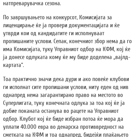
натпреварувачка сезона.
По завршувањето на конкурсот, Комисијата за
лиценцирање ќе ја провери документацијата и ќе
утврди кои од кандидатите ги исполнуваат
пропишаните услови. Сепак, конечниот збор нема да го
има Комисијата, туку Управниот одбор на КФМ, кој ќе
ја донесе одлуката кому ќе му биде доделена „вајлд-
картата“.
Тоа практично значи дека дури и ако повеќе клубови
ги исполнат сите пропишани услови, ниту еден од нив
однапред нема загарантирано право на местото во
Суперлигата, туку конечната одлука за тоа кој ќе ја
добие поканата останува во рацете на Управниот
одбор. Клубот кој ќе биде избран потоа ќе мора да
уплати 40.000 евра во денарска противвредност на
сметката на КФМ и тоа однапред, бидејќи плаќањето