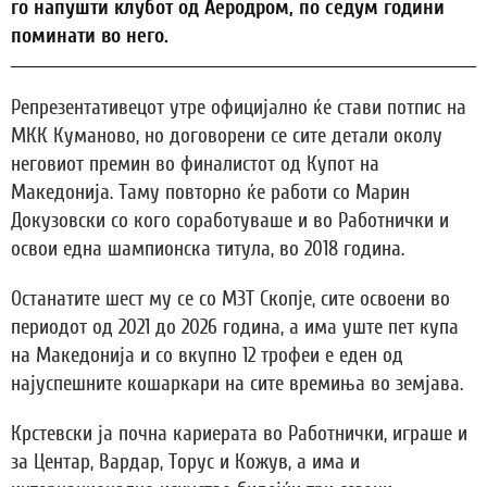
го напушти клубот од Аеродром, по седум години
поминати во него.
Репрезентативецот утре официјално ќе стави потпис на
МКК Куманово, но договорени се сите детали околу
неговиот премин во финалистот од Купот на
Македонија. Таму повторно ќе работи со Марин
Докузовски со кого соработуваше и во Работнички и
освои една шампионска титула, во 2018 година.
Останатите шест му се со МЗТ Скопје, сите освоени во
периодот од 2021 до 2026 година, а има уште пет купа
на Македонија и со вкупно 12 трофеи е еден од
најуспешните кошаркари на сите времиња во земјава.
Крстевски ја почна кариерата во Работнички, играше и
за Центар, Вардар, Торус и Кожув, а има и