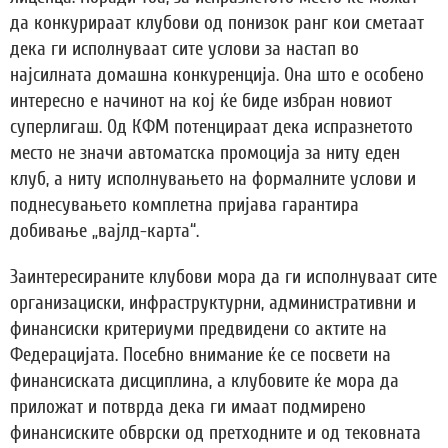
да конкурираат клубови од понизок ранг кои сметаат
дека ги исполнуваат сите услови за настап во
најсилната домашна конкуренција. Она што е особено
интересно е начинот на кој ќе биде избран новиот
суперлигаш. Од КФМ потенцираат дека испразнетото
место не значи автоматска промоција за ниту еден
клуб, а ниту исполнувањето на формалните услови и
поднесувањето комплетна пријава гарантира
добивање „вајлд-карта“.
Заинтересираните клубови мора да ги исполнуваат сите
организациски, инфраструктурни, административни и
финансиски критериуми предвидени со актите на
Федерацијата. Посебно внимание ќе се посвети на
финансиската дисциплина, а клубовите ќе мора да
приложат и потврда дека ги имаат подмирено
финансиските обврски од претходните и од тековната