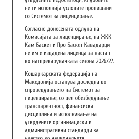
утврдените недостатоци, клубовите
не ги исполнија условите пропишани
со Системот за лиценцирање.
Согласно донесената одлука на
Комисијата за лиценцирање, на ЖКК
Кам Баскет и Про Баскет Кавадарци
не им е издадена лиценца за настап
во натпреварувачката сезона 2026/27.
Кошаркарската федерација на
Македонија останува доследна во
спроведувањето на Системот за
лиценцирање, со цел обезбедување
транспарентност, финансиска
дисциплина и исполнување на
утврдените организациски и
административни стандарди за
учество во националните