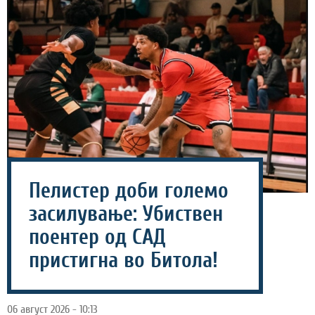
Пелистер доби големо
засилување: Убиствен
поентер од САД
пристигна во Битола!
06 август 2026 - 10:13