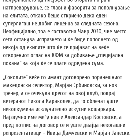
натпреварување, се главни фаворити за пополнување
на елитата, откако беше откриено дека еден
суперлигаш не добил лиценца за следната сезона.
Неофицијално, тоа е составотна Чаир 2030, чие место
сега останува испразнето и ќе биде пополнето од
некоја од екипите што ќе се пријават на веќе
отворениот оглас на КФМ за добивање „специјална
покана“ за која ќе се плати одредена сума.
„Соколите“ веќе го имаат договорено поранешниот
македонски селектор, Марјан Србиновски, за нов
тренер, а се очекува дресот на овој клуб, покрај
ветеранот Никола Караколев, да го облечат уште
неколкумина исклучително искусни кошаркари.
Најзвучно име меѓу нив е Александар Костовски, а
пред потпис на договор се и уште двајца некогашни
репрезентативци - Ивица Димчевски и Марјан Јанески.