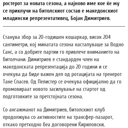
ростерот за новата сезона, а најново име кое ќе му
се приклучи на битолскиот состав е македонскиот
младински репрезентативец, Бојан Димитриев.
Станува збор за 20-годишен кошаркар, висок 204
сантиметри, кој минатата сезона настапуваше за Водно
Санс, а со добрите партии го привлече вниманието на
битолчани. Димитриев е стандарден член на
македонската репрезентација до 20 години и се
очекува да биде важен дел од ротацијата на тренерот
Тане Спасев. Од Пелистер се очекува официјално да го
промовираат новото засилување на стартот од
подготовките за претстојната сезона.
Со ангажманот на Димитриев, битолскиот клуб
продолжува со активностите на трансфер-пазарот,
откако претходно беа договорени Ќириловски,