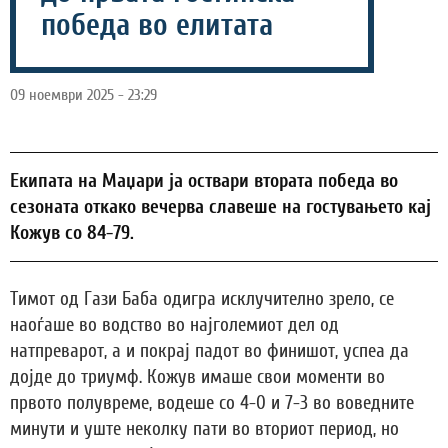
победа во елитата
09 ноември 2025 - 23:29
Екипата на Маџари ја оствари втората победа во
сезоната откако вечерва славеше на гостувањето кај
Кожув со 84-79.
Тимот од Гази Баба одигра исклучително зрело, се
наоѓаше во водство во најголемиот дел од
натпреварот, а и покрај падот во финишот, успеа да
дојде до триумф. Кожув имаше свои моменти во
првото полувреме, водеше со 4-0 и 7-3 во воведните
минути и уште неколку пати во вториот период, но