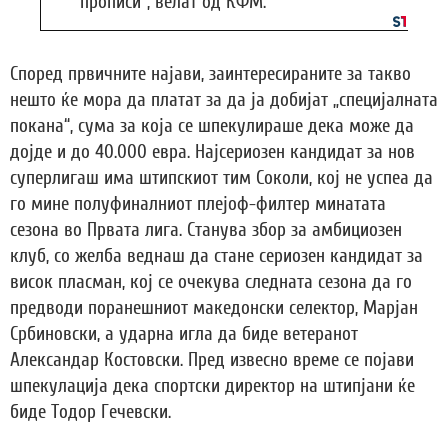
прописи“, велат од КФМ.
Според првичните најави, заинтересираните за такво
нешто ќе мора да платат за да ја добијат „специјалната
покана“, сума за која се шпекулираше дека може да
дојде и до 40.000 евра. Најсериозен кандидат за нов
суперлигаш има штипскиот тим Соколи, кој не успеа да
го мине полуфиналниот плејоф-филтер минатата
сезона во Првата лига. Станува збор за амбициозен
клуб, со желба веднаш да стане сериозен кандидат за
висок пласман, кој се очекува следната сезона да го
предводи поранешниот македонски селектор, Марјан
Србиновски, а ударна игла да биде ветеранот
Александар Костовски. Пред извесно време се појави
шпекулација дека спортски директор на штипјани ќе
биде Тодор Гечевски.