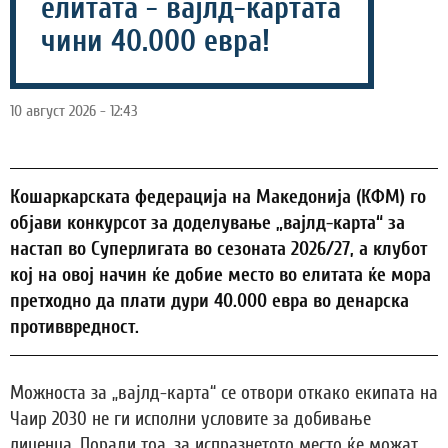
елитата - вајлд-картата
чини 40.000 евра!
10 август 2026 - 12:43
Кошаркарската федерација на Македонија (КФМ) го
објави конкурсот за доделување „вајлд-карта“ за
настап во Суперлигата во сезоната 2026/27, а клубот
кој на овој начин ќе добие место во елитата ќе мора
претходно да плати дури 40.000 евра во денарска
противвредност.
Можноста за „вајлд-карта“ се отвори откако екипата на
Чаир 2030 не ги исполни условите за добивање
лиценца. Поради тоа, за испразнетото место ќе можат