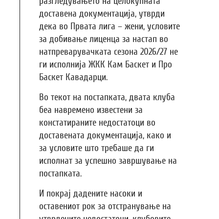
разгледувањето на целокупната
доставена документација, утврди
дека во Првата лига – жени, условите
за добивање лиценца за настап во
натпреварувачката сезона 2026/27 не
ги исполнија ЖКК Кам Баскет и Про
Баскет Кавадарци.
Во текот на постапката, двата клуба
беа навремено известени за
констатираните недостатоци во
доставената документација, како и
за условите што требаше да ги
исполнат за успешно завршување на
постапката.
И покрај дадените насоки и
оставениот рок за отстранување на