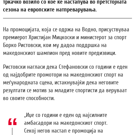
тркачко возило со кое ќе настапува во претстојната
сезона на европските натпреварувања.
На промоцијата, која се одржа на Водно, присуствуваа
премиерот Христијан Мицкоски и министерот за спорт
Борко Ристовски, кои му дадоа поддршка на
македонскиот шампион пред новите предизвици.
Ристовски нагласи дека Стефановски со години е еден
од најдобрите промотори на македонскиот спорт на
меѓународната сцена, истакнувајќи дека неговите
резултати се мотив за младите спортисти да веруваат
во своите способности.
„Иџе со години е еден од најсилните
амбасадори на македонскиот спорт.
Секој негов настап е промоција на