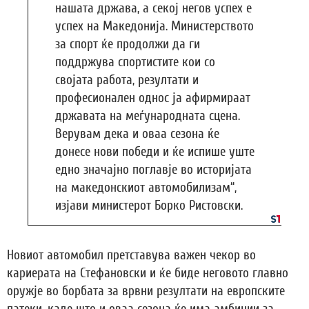
нашата држава, а секој негов успех е
успех на Македонија. Министерството
за спорт ќе продолжи да ги
поддржува спортистите кои со
својата работа, резултати и
професионален однос ја афирмираат
државата на меѓународната сцена.
Верувам дека и оваа сезона ќе
донесе нови победи и ќе испише уште
едно значајно поглавје во историјата
на македонскиот автомобилизам“,
изјави министерот Борко Ристовски.
Новиот автомобил претставува важен чекор во
кариерата на Стефановски и ќе биде неговото главно
оружје во борбата за врвни резултати на европските