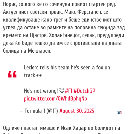
Норис, со кого ќе го сочинува првиот стартен ред.
Актуелниот светски првак, Макс Ферстапен, се
квалификуваше како трет и беше единствениот што
успеа да остане во рамките на половина секунда зад
времето на Пјастри. Холанѓанецот, сепак, предупреди
дека ќе биде тешко да им се спротивстави на двата
болида на Мекларен.
Leclerc tells his team he's seen a fox on
track 👀
He's not wrong! 🦊
#F1
#DutchGP
pic.twitter.com/GWhdBphqNp
— Formula 1 (@F1)
August 30, 2025
Одличен настап имаше и Исак Хаџар во болидот на