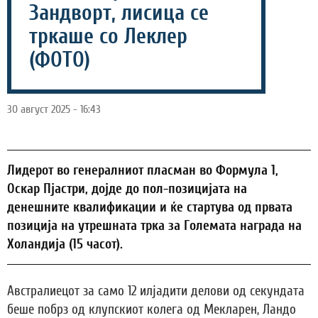
Зандворт, лисица се
тркаше со Леклер
(ФОТО)
30 август 2025 - 16:43
Лидерот во генералниот пласман во Формула 1,
Оскар Пјастри, дојде до пол-позицијата на
денешните квалификации и ќе стартува од првата
позиција на утрешната трка за Големата награда на
Холандија (15 часот).
Австралиецот за само 12 илјадити делови од секундата
беше побрз од клупскиот колега од Мекларен, Ландо