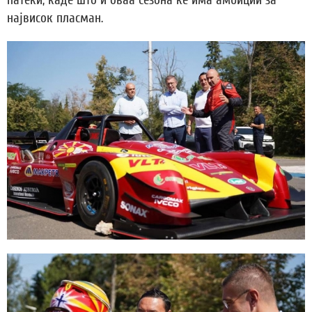
патеки, каде што и оваа сезона ќе има амбиции за
највисок пласман.