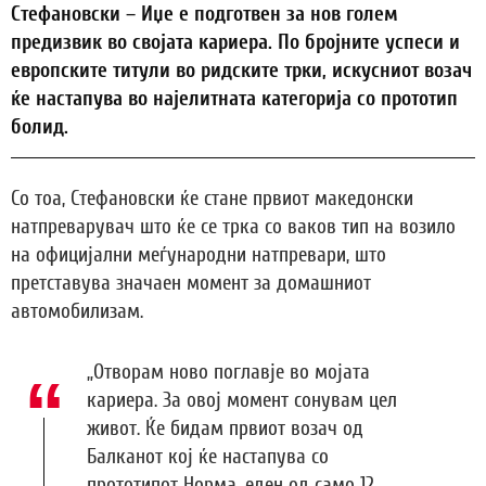
Стефановски – Иџе е подготвен за нов голем
предизвик во својата кариера. По бројните успеси и
европските титули во ридските трки, искусниот возач
ќе настапува во најелитната категорија со прототип
болид.
Со тоа, Стефановски ќе стане првиот македонски
натпреварувач што ќе се трка со ваков тип на возило
на официјални меѓународни натпревари, што
претставува значаен момент за домашниот
автомобилизам.
„Отворам ново поглавје во мојата
кариера. За овој момент сонувам цел
живот. Ќе бидам првиот возач од
Балканот кој ќе настапува со
прототипот Норма, еден од само 12