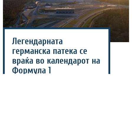
Легендарната
германска патека се
враќа во календарот на
Формула 1
01 август 2026 - 11:38
Една од најпознатите европски патеки би можела
повторно да стане дел од календарот на Формула 1.
Според најновите информации, раководството на