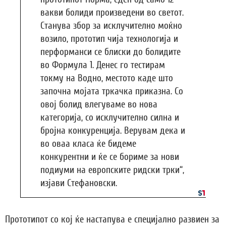
вакви болиди произведени во светот.
Станува збор за исклучително моќно
возило, прототип чија технологија и
перформанси се блиски до болидите
во Формула 1. Денес го тестирам
токму на Водно, местото каде што
започна мојата тркачка приказна. Со
овој болид влегуваме во нова
категорија, со исклучително силна и
бројна конкуренција. Верувам дека и
во оваа класа ќе бидеме
конкурентни и ќе се бориме за нови
подиуми на европските ридски трки“,
изјави Стефановски.
Прототипот со кој ќе настапува е специјално развиен за