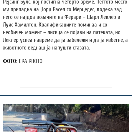
Рејсинг Булс, кој постигна четврто време. Петтото место
му припадна на Џорџ Расел со Мерцедес, додека зад
него се најдоа возачите на Ферари – Шарл Леклер и
Луис Хамилтон. Квалификациите поминаа и со
необичен момент – лисица се појави на патеката, но
Леклер успеа навреме да ја забележи и да ја избегне, а
животното веднаш ја напушти стaзата.
ФОТО:
EPA PHOTO