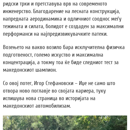
ридски трки и претставува врв на современото
инженерство. Благодарение на лесната конструкција,
напредната аеродинамика и одличниот сооднос меѓу
тежината и силата, болидот е создаден за максимални
перформанси на најпредизвикувачките патеки.
Возењето на вакво возило бара исклучителна физичка
подготвеност, големо искуство и максимална
концентрација, а токму тоа ќе биде следниот тест за
македонскиот шампион.
Со овој потег, Игор Стефановски – Иџе не само што
отвора ново поглавје во својата кариера, туку
испишува нова страница во историјата на
македонскиот автомобилизам.