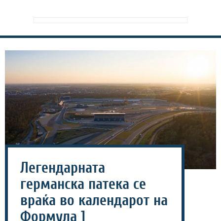
Легендарната
германска патека се
враќа во календарот на
Формула 1