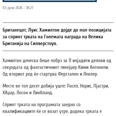
03 јули 2026 - 18:27
Британецот, Луис Хамилтон дојде до пол-позицијата
за спринт трката на Големата награда на Велика
Британија на Силверстоун.
Хамилтон денеска беше побрз за 11 илјадити делови од
секундата од фантастичниот тинејџер Кими Антонели.
Од вториот ред ќе стартува Ферстапен и Леклер.
Место во топ десет добија уште: Расел, Норис, Пјастри,
ХАџар, Лосон и Линбланд.
Спринт трката на програмата заедно со
квалификациите ќе се возат утре, додека трката е