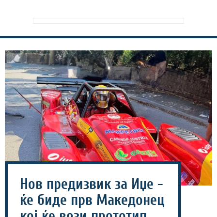
Нов предизвик за Иџе -
ќе биде прв Македонец
кој ќе вози прототип