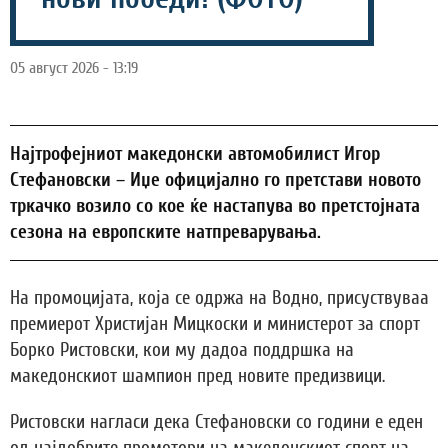
05 август 2026 - 13:19
Најтрофејниот македонски автомобилист Игор
Стефановски – Иџе официјално го претстави новото
тркачко возило со кое ќе настапува во претстојната
сезона на европските натпреварувања.
На промоцијата, која се одржа на Водно, присуствуваа
премиерот Христијан Мицкоски и министерот за спорт
Борко Ристовски, кои му дадоа поддршка на
македонскиот шампион пред новите предизвици.
Ристовски нагласи дека Стефановски со години е еден
од најдобрите промотори на македонскиот спорт на