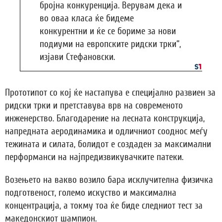
бројна конкуренција. Верувам дека и
во оваа класа ќе бидеме
конкурентни и ќе се бориме за нови
подиуми на европските ридски трки“,
изјави Стефановски.
Прототипот со кој ќе настапува е специјално развиен за
ридски трки и претставува врв на современото
инженерство. Благодарение на лесната конструкција,
напредната аеродинамика и одличниот сооднос меѓу
тежината и силата, болидот е создаден за максимални
перформанси на најпредизвикувачките патеки.
Возењето на вакво возило бара исклучителна физичка
подготвеност, големо искуство и максимална
концентрација, а токму тоа ќе биде следниот тест за
македонскиот шампион.