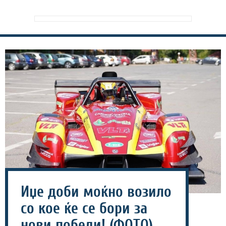
Иџе доби моќно возило
со кое ќе се бори за
нови победи! (ФОТО)