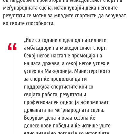
меѓународната сцена, истакнувајќи дека неговите
резултати се мотив за младите спортисти да веруваат
во своите способности.
„Иџе со години е еден од најсилните
амбасадори на македонскиот спорт.
Секој негов настап е промоција на
нашата држава, а секој негов успех е
успех на Македонија. Министерството
за спорт ќе продолжи да ги
поддржува спортистите кои со
својата работа, резултати и
професионален однос ја афирмираат
државата на меѓународната сцена.
Верувам дека и оваа сезона ќе
донесе нови победи и ќе испише уште
едно значајно поглавје во историјата