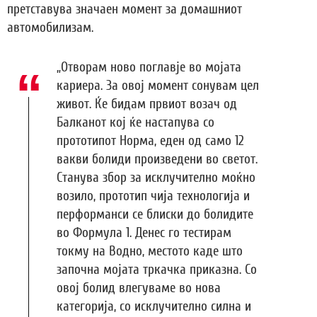
претставува значаен момент за домашниот
автомобилизам.
„Отворам ново поглавје во мојата
кариера. За овој момент сонувам цел
живот. Ќе бидам првиот возач од
Балканот кој ќе настапува со
прототипот Норма, еден од само 12
вакви болиди произведени во светот.
Станува збор за исклучително моќно
возило, прототип чија технологија и
перформанси се блиски до болидите
во Формула 1. Денес го тестирам
токму на Водно, местото каде што
започна мојата тркачка приказна. Со
овој болид влегуваме во нова
категорија, со исклучително силна и