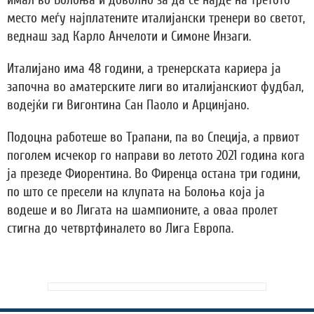
имал во Болоња и доволно за да се најде на третото
место меѓу најплатените италијански тренери во светот,
веднаш зад Карло Анчелоти и Симоне Инзаги.
Италијано има 48 години, а тренерската кариера ја
започна во аматерските лиги во италијанскиот фудбал,
водејќи ги Вигонтина Сан Паоло и Арцинјано.
Подоцна работеше во Трапани, па во Специја, а првиот
поголем исчекор го направи во летото 2021 година кога
ја презеде Фиорентина. Во Фиренца остана три години,
по што се пресели на клупата на Болоња која ја
водеше и во Лигата на шампионите, а оваа пролет
стигна до четвртфиналето во Лига Европа.