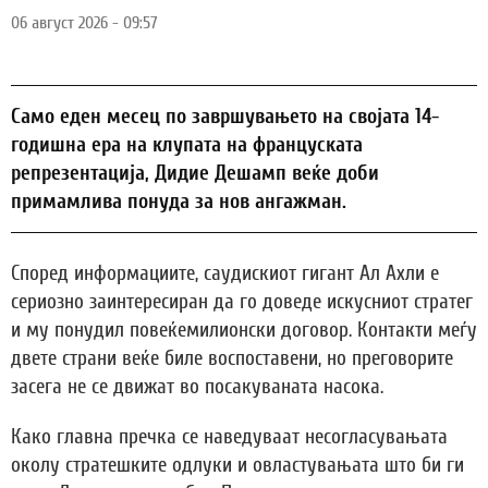
06 август 2026 - 09:57
Само еден месец по завршувањето на својата 14-
годишна ера на клупата на француската
репрезентација, Дидие Дешамп веќе доби
примамлива понуда за нов ангажман.
Според информациите, саудискиот гигант Ал Ахли е
сериозно заинтересиран да го доведе искусниот стратег
и му понудил повеќемилионски договор. Контакти меѓу
двете страни веќе биле воспоставени, но преговорите
засега не се движат во посакуваната насока.
Како главна пречка се наведуваат несогласувањата
околу стратешките одлуки и овластувањата што би ги