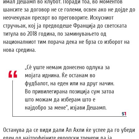
имал Дешамп во клубот. Поради тоа, во моментов
шансите за договор не се големи, освен ако не дојде до
неочекуван пресврт во преговорите. Искусниот
стручњак, кој ја предводеше Франција до светската
титула во 2018 година, по заминувањето од
националниот тим порача дека не брза со изборот на
нова средина.
„Сè уште немам донесено одлука за
мојата иднина. Ќе останам во
фудбалот, на еден или на друг начин.
Во привилегирана позиција сум затоа
што можам да изберам што е
најдобро за мене“, изјави Дешамп.
Останува да се види дали Ал Ахли ќе успее да го убеди
еден од најтрофејните европски тренери да ја