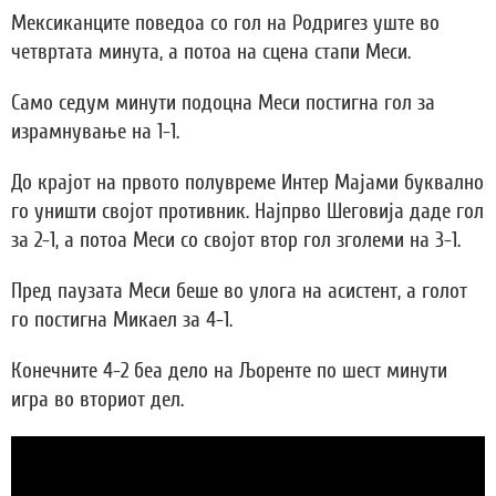
Мексиканците поведоа со гол на Родригез уште во
четвртата минута, а потоа на сцена стапи Меси.
Само седум минути подоцна Меси постигна гол за
израмнување на 1-1.
До крајот на првото полувреме Интер Мајами буквално
го уништи својот противник. Најпрво Шеговија даде гол
за 2-1, а потоа Меси со својот втор гол зголеми на 3-1.
Пред паузата Меси беше во улога на асистент, а голот
го постигна Микаел за 4-1.
Конечните 4-2 беа дело на Љоренте по шест минути
игра во вториот дел.