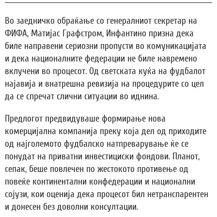
Во заедничко обраќање со генералниот секретар на
ФИФА, Матијас Графстром, Инфантино призна дека
биле направени сериозни пропусти во комуникацијата
и дека националните федерации не биле навремено
вклучени во процесот. Од светската куќа на фудбалот
најавија и внатрешна ревизија на процедурите со цел
да се спречат слични ситуации во иднина.
Предлогот предвидуваше формирање нова
комерцијална компанија преку која дел од приходите
од најголемото фудбалско натпреварување ќе се
понудат на приватни инвестициски фондови. Планот,
сепак, беше повлечен по жестокото противење од
повеќе континентални конфедерации и национални
сојузи, кои оценија дека процесот бил нетранспарентен
и донесен без доволни консултации.