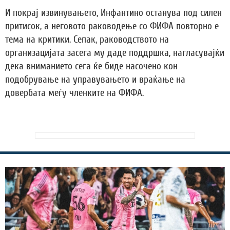
И покрај извинувањето, Инфантино останува под силен
притисок, а неговото раководење со ФИФА повторно е
тема на критики. Сепак, раководството на
организацијата засега му даде поддршка, нагласувајќи
дека вниманието сега ќе биде насочено кон
подобрување на управувањето и враќање на
довербата меѓу членките на ФИФА.