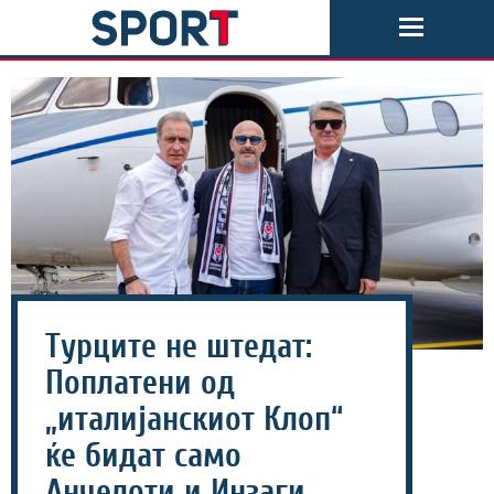
Tурците не штедат:
Поплатени од
„италијанскиот Клоп“
ќе бидат само
Анчелоти и Инзаги