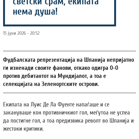
светски срам, екипата
нема душа!
15 јуни 2026 - 20:52
Фудбалската репрезентација на Шпанија непријатно
ги изненади своите фанови, откако одигра 0-0
против дебитантот на Мундијалот, а тоа е
селекцијата на Зеленортските острови.
Екипата на Луис Де Ла Фуенте напаѓаше и се
закануваше кон противничкиот гол, меѓутоа не успеа
да постигне гол, а тоа предизвика револт во Шпанија и
жестоки критики.