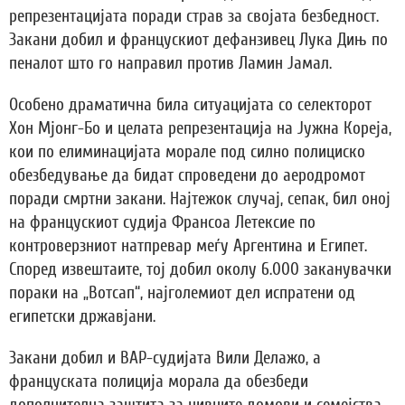
репрезентацијата поради страв за својата безбедност.
Закани добил и францускиот дефанзивец Лука Дињ по
пеналот што го направил против Ламин Јамал.
Особено драматична била ситуацијата со селекторот
Хон Мјонг-Бо и целата репрезентација на Јужна Кореја,
кои по елиминацијата морале под силно полициско
обезбедување да бидат спроведени до аеродромот
поради смртни закани. Најтежок случај, сепак, бил оној
на францускиот судија Франсоа Летексие по
контроверзниот натпревар меѓу Аргентина и Египет.
Според извештаите, тој добил околу 6.000 заканувачки
пораки на „Вотсап“, најголемиот дел испратени од
египетски државјани.
Закани добил и ВАР-судијата Вили Делажо, а
француската полиција морала да обезбеди