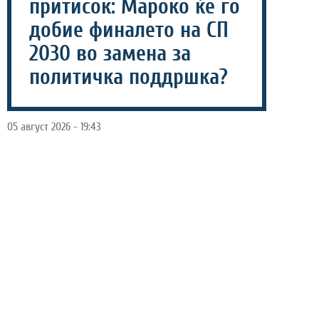
притисок: Мароко ќе го
добие финалето на СП
2030 во замена за
политичка поддршка?
05 август 2026 - 19:43
Претседателот на ФИФА, Џани Инфантино, повторно
се најде во центарот на вниманието, откако
британски „Тајмс Спорт“ објави дека наводно му
ветил на Мароко дека ќе биде домаќин на финалето
на Светското првенство во 2030 година.
Според информациите, натпреварот за титулата би се