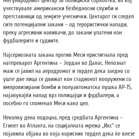
Меѓународниот центар за полициска соработка, во кој
учествувале американски безбедносни служби и
претставници од земјите учеснички. Центарот ги следел
сите потенцијални закани – од терористички напади,
преку агресивни навивачи, до закани упатени кон
фудбалерите и судиите.
Најсериозната закана против Меси пристигнала пред
натпреварот Аргентина – Јордан во Далас. Непознат
маж се јавил на аеродромот и тврдел дека заедно со
уште две лица се движат кон стадионот вооружени со
импровизирани бомби и полуавтоматска пушка АР-15,
најавувајќи напад врз полицајци и фудбалери, а
посебно го споменал Меси како цел.
Неколку дена подоцна, пред средбата Аргентина –
Египет во Атланта, на социјалната мрежа „Икс“ се
појавила објава во која корисник тврдел дека ќе влезе