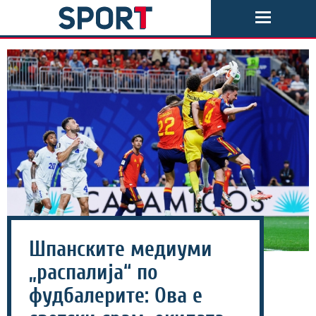
Шпанските медиуми
„распалија“ по
фудбалерите: Ова е