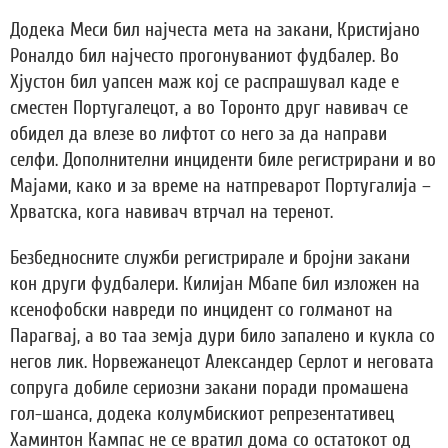
Додека Меси бил најчеста мета на закани, Кристијано
Роналдо бил најчесто прогонуваниот фудбалер. Во
Хјустон бил уапсен маж кој се распрашувал каде е
сместен Португалецот, а во Торонто друг навивач се
обидел да влезе во лифтот со него за да направи
селфи. Дополнителни инциденти биле регистрирани и во
Мајами, како и за време на натпреварот Португалија –
Хрватска, кога навивач втрчал на теренот.
Безбедносните служби регистрирале и бројни закани
кон други фудбалери. Килијан Мбапе бил изложен на
ксенофобски навреди по инцидент со голманот на
Парагвај, а во таа земја дури било запалено и кукла со
негов лик. Норвежанецот Александер Серлот и неговата
сопруга добиле сериозни закани поради промашена
гол-шанса, додека колумбискиот репрезентативец
Хаминтон Кампас не се вратил дома со остатокот од