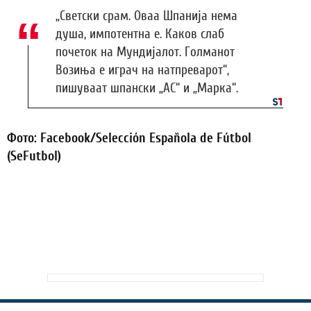
„Светски срам. Оваа Шпанија нема
душа, импотентна е. Каков слаб
почеток на Мундијалот. Голманот
Возиња е играч на натпреварот“,
пишуваат шпански „АС“ и „Марка“.
Фото: Facebook/Selección Española de Fútbol
(SeFutbol)