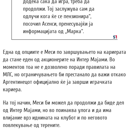
додека сака да игра, треба да
продолжи. Тој заслужува сам да
одлучи кога ќе се пензионира“,
посочил Асенси, пренесувајќи ја
информацијата од „Марка“.
Една од опциите е Меси по завршувањето на кариерата
да стане еден од акционерите на Интер Мајами. Во
моментов тоа не е дозволено поради правилата на
МЛС, но ограничувањето би престанало да важи откако
Аргентинецот официјално ќе ја заврши играчката
кариера.
На тој начин, Меси би можел да продолжи да биде дел
од Интер Мајами, но во поинаква улога и да има
влијание врз иднината на клубот и по неговото
повлекување од терените.