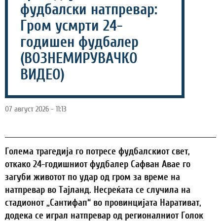
фудбалски натпревар:
Гром усмрти 24-
годишен фудбалер
(ВОЗНЕМИРУВАЧКО
ВИДЕО)
07 август 2026 - 11:13
Голема трагедија го потресе фудбалскиот свет,
откако 24-годишниот фудбалер Сафван Авае го
загуби животот по удар од гром за време на
натпревар во Тајланд. Несреќата се случила на
стадионот „Сантифап“ во провинцијата Наративат,
додека се играл натпревар од регионалниот Голок