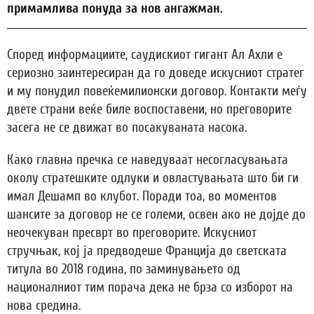
примамлива понуда за нов ангажман.
Според информациите, саудискиот гигант Ал Ахли е
сериозно заинтересиран да го доведе искусниот стратег
и му понудил повеќемилионски договор. Контакти меѓу
двете страни веќе биле воспоставени, но преговорите
засега не се движат во посакуваната насока.
Како главна пречка се наведуваат несогласувањата
околу стратешките одлуки и овластувањата што би ги
имал Дешамп во клубот. Поради тоа, во моментов
шансите за договор не се големи, освен ако не дојде до
неочекуван пресврт во преговорите. Искусниот
стручњак, кој ја предводеше Франција до светската
титула во 2018 година, по заминувањето од
националниот тим порача дека не брза со изборот на
нова средина.