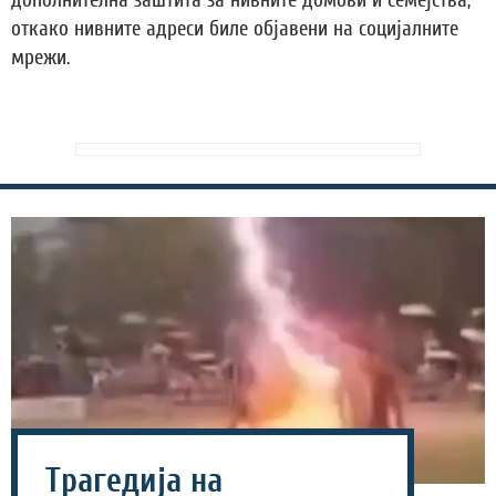
дополнителна заштита за нивните домови и семејства,
откако нивните адреси биле објавени на социјалните
мрежи.
Трагедија на