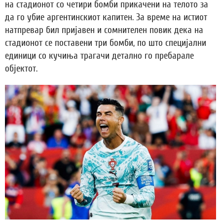
на стадионот со четири бомби прикачени на телото за
да го убие аргентинскиот капитен. За време на истиот
натпревар бил пријавен и сомнителен повик дека на
стадионот се поставени три бомби, по што специјални
единици со кучиња трагачи детално го пребарале
објектот.