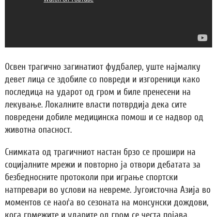
Освен трагично загинатиот фудбалер, уште најмалку
девет лица се здобиле со повреди и изгореници како
последица на ударот од гром и биле пренесени на
лекување. Локалните власти потврдија дека сите
повредени добиле медицинска помош и се надвор од
животна опасност.
Снимката од трагичниот настан брзо се прошири на
социјалните мрежи и повторно ја отвори дебатата за
безбедносните протоколи при играње спортски
натпревари во услови на невреме. Југоисточна Азија во
моментов се наоѓа во сезоната на монсунски дождови,
кога грмежите и ударите од гром се честа појава.