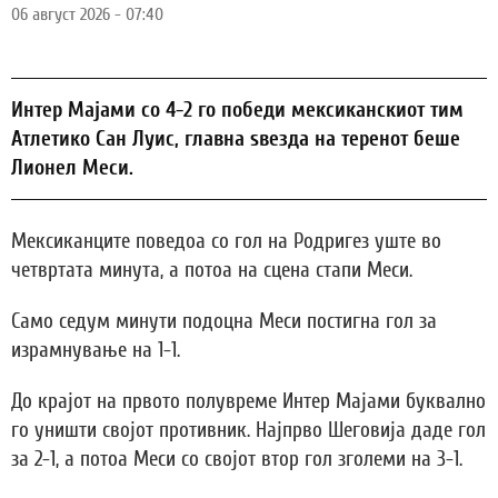
06 август 2026 - 07:40
Интер Мајами со 4-2 го победи мексиканскиот тим
Атлетико Сан Луис, главна ѕвезда на теренот беше
Лионел Меси.
Мексиканците поведоа со гол на Родригез уште во
четвртата минута, а потоа на сцена стапи Меси.
Само седум минути подоцна Меси постигна гол за
израмнување на 1-1.
До крајот на првото полувреме Интер Мајами буквално
го уништи својот противник. Најпрво Шеговија даде гол
за 2-1, а потоа Меси со својот втор гол зголеми на 3-1.