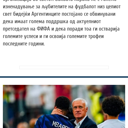
изненадување за љубителите на фудбалот низ целиот
свет бидејќи Аргентинците постојано се обвинувани
дека имаат голема поддршка од актуелниот
претседател на ФИФА и дека поради тоа ги остварија
големите успеси и ги освоија големите трофеи
последните години.