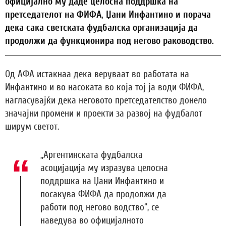
официјално му даде целосна поддршка на
претседателот на ФИФА, Џани Инфантино и порача
дека сака светската фудбалска организација да
продолжи да функционира под негово раководство.
Од АФА истакнаа дека веруваат во работата на
Инфантино и во насоката во која тој ја води ФИФА,
нагласувајќи дека неговото претседателство донело
значајни промени и проекти за развој на фудбалот
ширум светот.
„Аргентинската фудбалска
асоцијација му изразува целосна
поддршка на Џани Инфантино и
посакува ФИФА да продолжи да
работи под негово водство“, се
наведува во официјалното