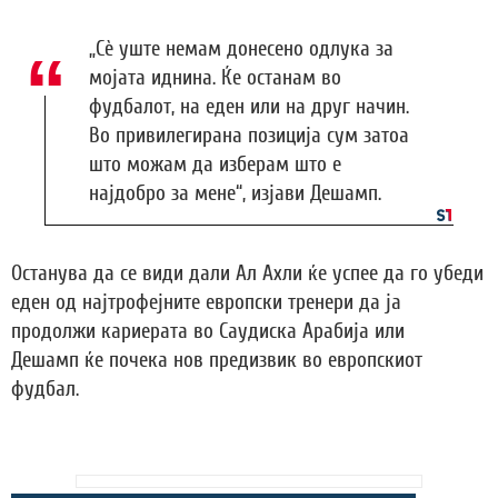
„Сè уште немам донесено одлука за
мојата иднина. Ќе останам во
фудбалот, на еден или на друг начин.
Во привилегирана позиција сум затоа
што можам да изберам што е
најдобро за мене“, изјави Дешамп.
Останува да се види дали Ал Ахли ќе успее да го убеди
еден од најтрофејните европски тренери да ја
продолжи кариерата во Саудиска Арабија или
Дешамп ќе почека нов предизвик во европскиот
фудбал.