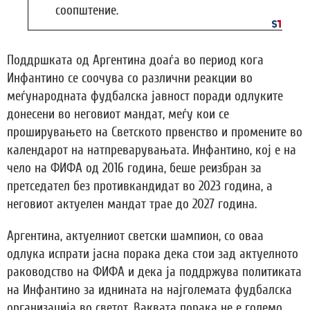
соопштение.
Поддршката од Аргентина доаѓа во период кога
Инфантино се соочува со различни реакции во
меѓународната фудбалска јавност поради одлуките
донесени во неговиот мандат, меѓу кои се
проширувањето на Светското првенство и промените во
календарот на натпреварувањата. Инфантино, кој е на
чело на ФИФА од 2016 година, беше реизбран за
претседател без противкандидат во 2023 година, а
неговиот актуелен мандат трае до 2027 година.
Аргентина, актуелниот светски шампион, со оваа
одлука испрати јасна порака дека стои зад актуелното
раководство на ФИФА и дека ја поддржува политиката
на Инфантино за иднината на најголемата фудбалска
организација во светот. Ваквата порака не е големо