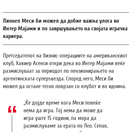
Лионел Меси би можел да добие важна улога во
Интер Мајами и по завршувањето на својата играчка
кариера.
Претседателот на бизнис-операциите на американскиот
клуб, Хавиер Асенси откри дека во Интер Мајами веќе
размислуваат за периодот по пензионирањето на
аргентинската суперѕвезда. Според него, Меси би
можел да остане тесно поврзан со клубот и во иднина.
„Ќе дојде време кога Меси повеќе
нема да игра. Тој нема да може да
игра уште 15 години, па мора да
размислуваме за ерата по Лео. Сепак,