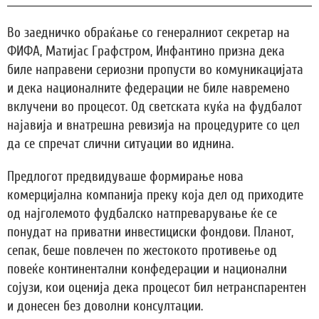
Во заедничко обраќање со генералниот секретар на
ФИФА, Матијас Графстром, Инфантино призна дека
биле направени сериозни пропусти во комуникацијата
и дека националните федерации не биле навремено
вклучени во процесот. Од светската куќа на фудбалот
најавија и внатрешна ревизија на процедурите со цел
да се спречат слични ситуации во иднина.
Предлогот предвидуваше формирање нова
комерцијална компанија преку која дел од приходите
од најголемото фудбалско натпреварување ќе се
понудат на приватни инвестициски фондови. Планот,
сепак, беше повлечен по жестокото противење од
повеќе континентални конфедерации и национални
сојузи, кои оценија дека процесот бил нетранспарентен
и донесен без доволни консултации.