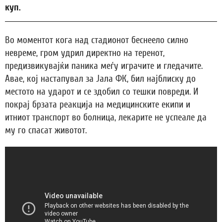
куп.
Во моментот кога над стадионот беснеело силно
невреме, гром удрил директно на теренот,
предизвикувајќи паника меѓу играчите и гледачите.
Авае, кој настапувал за Јала ФК, бил најблиску до
местото на ударот и се здобил со тешки повреди. И
покрај брзата реакција на медицинските екипи и
итниот транспорт во болница, лекарите не успеале да
му го спасат животот.