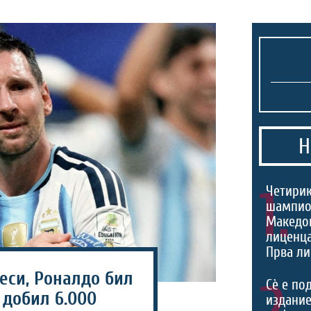
Н
1.
Четири
шампио
Македон
лиценца
Прва ли
еси, Роналдо бил
2.
Сѐ е по
 добил 6.000
издание