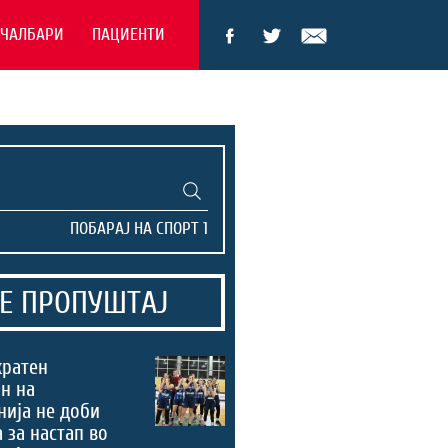
ЕЧАЛБАРИ
ПАЦИЕНТИ
Е ПРОПУШТАЈ
кратен
н на
ија не доби
 за настап во