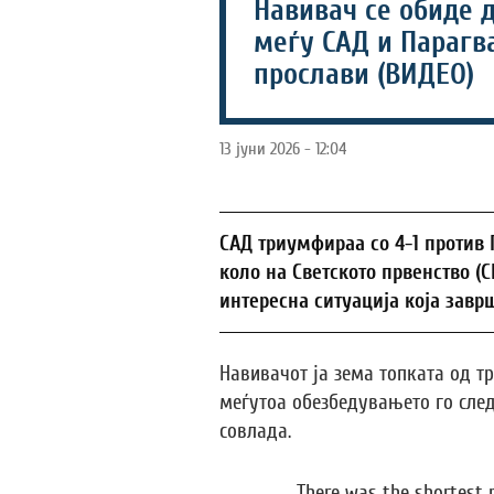
Навивач се обиде д
меѓу САД и Парагва
прослави (ВИДЕО)
13 јуни 2026 - 12:04
САД триумфираа со 4-1 против 
коло на Светското првенство (С
интересна ситуација која завр
Навивачот ја зема топката од тр
меѓутоа обезбедувањето го след
совлада.
There was the shortest p