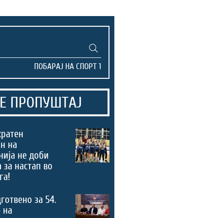
Е ПРОПУШТАЈ
кратен
н на
ија не доби
 за настап во
га!
дготвено за 54.
 на