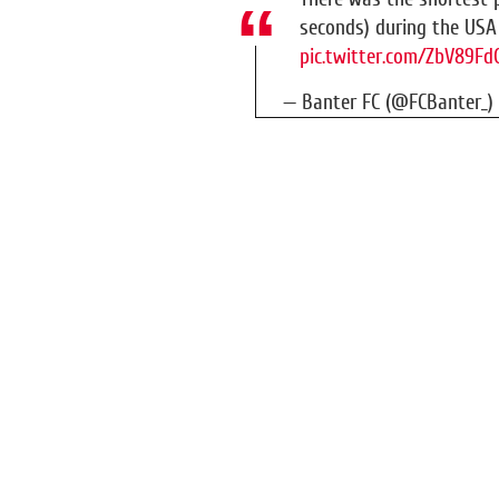
seconds) during the US
pic.twitter.com/ZbV89Fd
— Banter FC (@FCBanter_)