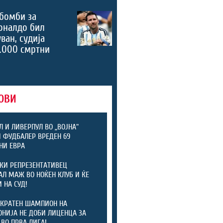
бомби за
оналдо бил
ван, судија
.000 смртни
ОВИ
Л И ЛИВЕРПУЛ ВО „ВОЈНА“
 ФУДБАЛЕР ВРЕДЕН 69
НИ ЕВРА
КИ РЕПРЕЗЕНТАТИВЕЦ
АЛ МАЖ ВО НОЌЕН КЛУБ И ЌЕ
 НА СУД!
КРАТЕН ШАМПИОН НА
НИЈА НЕ ДОБИ ЛИЦЕНЦА ЗА
 ВО ПРВА ЛИГА!