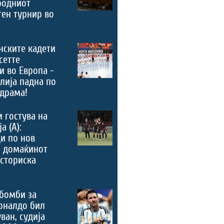
родниот
ен турнир во
нските кадети
сетте
и во Европа -
лија падна по
драма!
ѝ гостува на
а (А):
и по нов
, домаќинот
историска
бомби за
оналдо бил
ван, судија