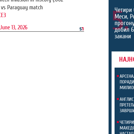
A vs Paraguay match
5.
Четири 
CE3
Меси, Р
прогону
June 13, 2026
добил 6
закани
НАЈН
АРСЕНА
ПОРАДИ
МИЛИО
АНГЛИС
ПРЕТЕП
ЗАВРШИ
ЧЕТИРИ
МАКЕДО
НАСТАП