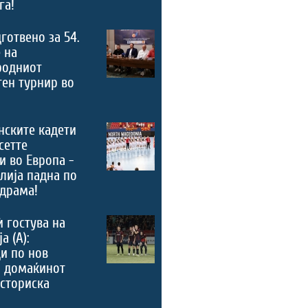
га!
дготвено за 54.
 на
родниот
ен турнир во
нските кадети
сетте
и во Европа -
лија падна по
драма!
ѝ гостува на
а (А):
и по нов
, домаќинот
историска