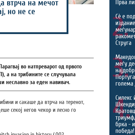
а втрча на мечот
Прва ли
ј, но не се
2.
Сѐ е по
издание
меѓуна
ракомет
Струга
3.
Македо
меѓу де
Парагвај во натпреварот од првото
најдобр
П), а на трибините се случувала
Португа
ши неславно за еден навивач.
голема 
4.
Силекс 
ибини и сакаше да втрча на теренот,
Шкендиј
еше секој негов чекор и лесно го
Кратовц
триумф
брка - 
победа!
itch invasion in history (.002