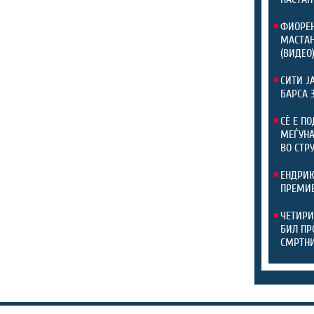
ФИОРЕН
МАСТАН
(ВИДЕО
СИТИ Ј
БАРСА 
СЀ Е П
МЕЃУНА
ВО СТР
ЕНДРИК
ПРЕМИЕ
ЧЕТИРИ
БИЛ ПР
СМРТНИ