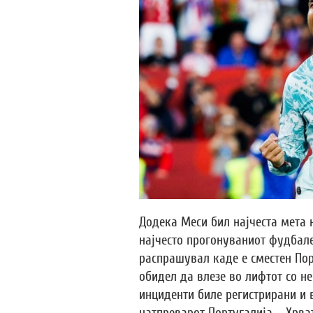
Додека Меси бил најчеста мета 
најчесто прогонуваниот фудбалер
распрашувал каде е сместен Пор
обидел да влезе во лифтот со н
инциденти биле регистрирани и 
натпреварот Португалија – Хрват