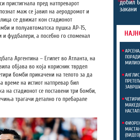
добил 6
си пристигнала пред натпреварот
закани
епознат маж се јавил на аеродромот и
 лица се движат кон стадионот
мби и полуавтоматска пушка АР-15,
НАЈН
и и фудбалери, а посебно го споменал
АРСЕНА
ПОРАДИ
бата Аргентина – Египет во Атланта, на
МИЛИО
вила објава во која корисник тврдел
етири бомби прикачени на телото за да
АНГЛИС
ПРЕТЕП
За време на истиот натпревар бил
ЗАВРШИ
ка на стадионот се поставени три бомби,
учиња трагачи детално го пребарале
ЧЕТИРИ
МАКЕДО
НАСТАП
ФИОРЕН
МАСТАН
(ВИДЕО