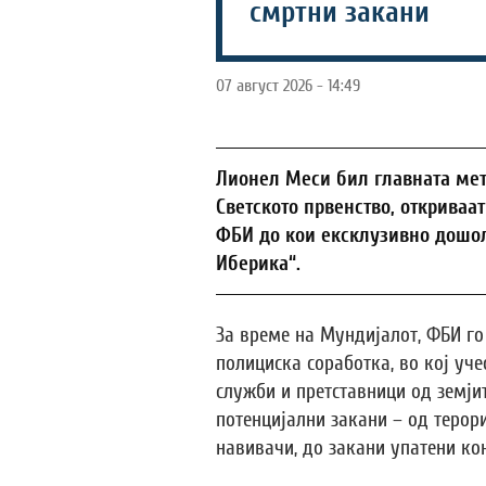
смртни закани
07 август 2026 - 14:49
Лионел Меси бил главната мет
Светското првенство, открива
ФБИ до кои ексклузивно дошо
Иберика“.
За време на Мундијалот, ФБИ г
полициска соработка, во кој уч
служби и претставници од земјит
потенцијални закани – од терор
навивачи, до закани упатени ко