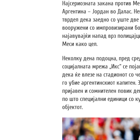
Најсериозната закана против Ме
Аргентина – Јордан во Далас. Н
тврдел дека заедно со уште две
вооружени со импровизирани бо
најавувајќи напад врз полицајц
Меси како цел.
Неколку дена подоцна, пред сред
социјалната мрежа „Икс“ се поја
дека ќе влезе на стадионот со ч
го убие аргентинскиот капитен. 
пријавен и сомнителен повик де
по што специјални единици со к
објектот.