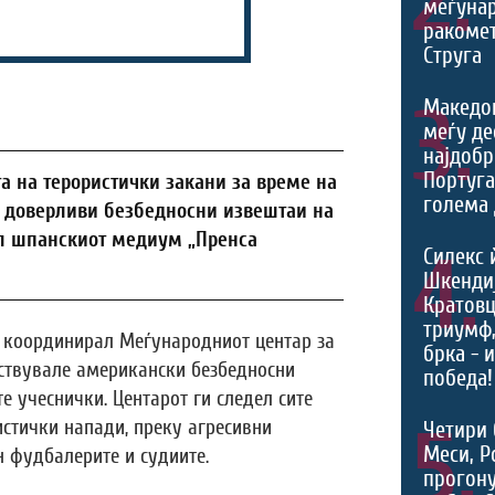
меѓуна
ракомет
Струга
3.
Македо
меѓу де
најдобр
Португа
а на терористички закани за време на
голема 
ат доверливи безбедносни извештаи на
л шпанскиот медиум „Пренса
4.
Силекс 
Шкендиј
Кратовц
триумф
о координирал Меѓународниот центар за
брка - 
ествувале американски безбедносни
победа!
е учеснички. Центарот ги следел сите
5.
истички напади, преку агресивни
Четири 
Меси, Р
н фудбалерите и судиите.
прогону