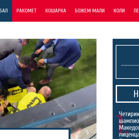
БАЛ
РАКОМЕТ
КОШАРКА
БОЖЕМ МАЛИ
КОЛИ
П
Н
1.
Четири
шампио
Македон
лиценца