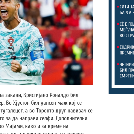
СИТИ Ј
БАРСА 
СЀ Е П
МЕЃУНА
ВО СТР
ЕНДРИК
ПРЕМИЕ
ЧЕТИРИ
БИЛ ПР
СМРТНИ
на закани, Кристијано Роналдо бил
. Во Хјустон бил уапсен маж кој се
тугалецот, а во Торонто друг навивач се
его за да направи селфи. Дополнителни
во Мајами, како и за време на
ска, кога навивач втрчал на теренот.