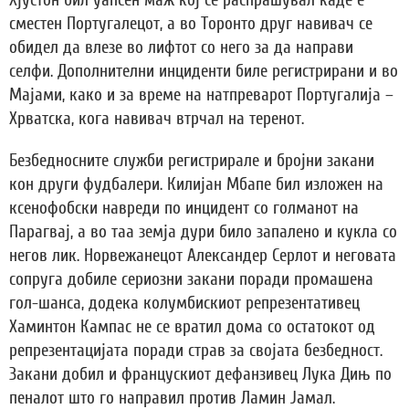
сместен Португалецот, а во Торонто друг навивач се
обидел да влезе во лифтот со него за да направи
селфи. Дополнителни инциденти биле регистрирани и во
Мајами, како и за време на натпреварот Португалија –
Хрватска, кога навивач втрчал на теренот.
Безбедносните служби регистрирале и бројни закани
кон други фудбалери. Килијан Мбапе бил изложен на
ксенофобски навреди по инцидент со голманот на
Парагвај, а во таа земја дури било запалено и кукла со
негов лик. Норвежанецот Александер Серлот и неговата
сопруга добиле сериозни закани поради промашена
гол-шанса, додека колумбискиот репрезентативец
Хаминтон Кампас не се вратил дома со остатокот од
репрезентацијата поради страв за својата безбедност.
Закани добил и францускиот дефанзивец Лука Дињ по
пеналот што го направил против Ламин Јамал.