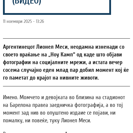
(ВИДЕО)
11 ноември 2025 - 13:26
Аргентинецот Лионел Меси, неодамна изненади со
своето враќање на „Ноу Камп“ од каде што објави
фотографии на социјалните мрежи, а истата вечер
сосема случајно еден млад пар добил момент кој ќе
го паметат до крајот на нивните животи.
Имено. Момчето и девојката во близина на стадионот
на Барелона правеа заедничка фотографија, а во тој
момент зад нив во опуштено издаие се појави, ни
помалку, ни повеќе, туку Лионел Меси.