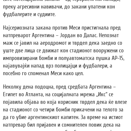
преку агресивни навивачи, до закани упатени кон
фудбалерите и судиите.
Најсериозната закана против Меси пристигнала пред
натпреварот Аргентина – Јордан во Далас. Непознат
маж се јавил на аеродромот и тврдел дека заедно со
уште две лица се движат кон стадионот вооружени со
импровизирани бомби и полуавтоматска пушка АР-15,
најавувајќи напад врз полицајци и фудбалери, а
посебно го споменал Меси како цел.
Неколку дена подоцна, пред средбата Аргентина –
Египет во Атланта, на социјалната мрежа „Икс“ се
појавила објава во која корисник тврдел дека ќе влезе
на стадионот со четири бомби прикачени на телото за
да го убие аргентинскиот капитен. За време на истиот
натпревар бил пријавен и сомнителен повик дека на