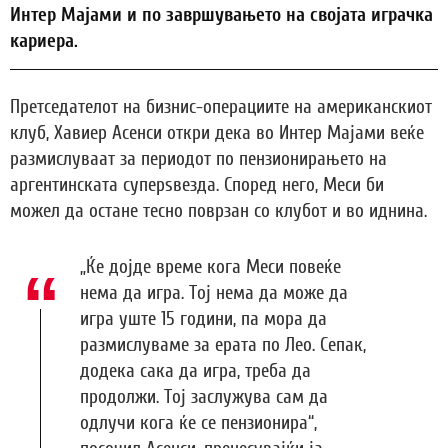
Интер Мајами и по завршувањето на својата играчка
кариера.
Претседателот на бизнис-операциите на американскиот
клуб, Хавиер Асенси откри дека во Интер Мајами веќе
размислуваат за периодот по пензионирањето на
аргентинската суперѕвезда. Според него, Меси би
можел да остане тесно поврзан со клубот и во иднина.
„Ќе дојде време кога Меси повеќе
нема да игра. Тој нема да може да
игра уште 15 години, па мора да
размислуваме за ерата по Лео. Сепак,
додека сака да игра, треба да
продолжи. Тој заслужува сам да
одлучи кога ќе се пензионира“,