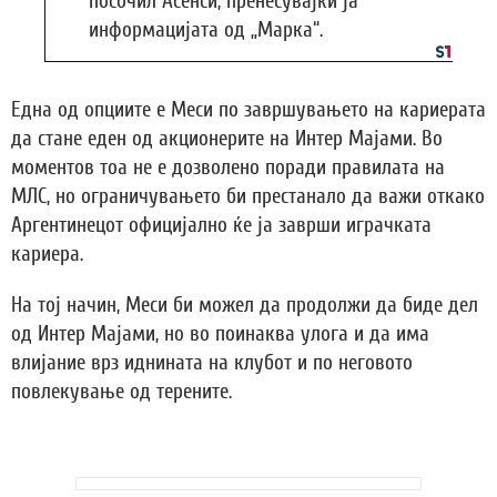
посочил Асенси, пренесувајќи ја
информацијата од „Марка“.
Една од опциите е Меси по завршувањето на кариерата
да стане еден од акционерите на Интер Мајами. Во
моментов тоа не е дозволено поради правилата на
МЛС, но ограничувањето би престанало да важи откако
Аргентинецот официјално ќе ја заврши играчката
кариера.
На тој начин, Меси би можел да продолжи да биде дел
од Интер Мајами, но во поинаква улога и да има
влијание врз иднината на клубот и по неговото
повлекување од терените.