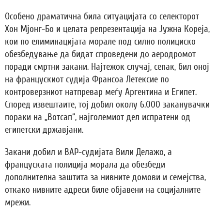
Особено драматична била ситуацијата со селекторот
Хон Мјонг-Бо и целата репрезентација на Јужна Кореја,
кои по елиминацијата морале под силно полициско
обезбедување да бидат спроведени до аеродромот
поради смртни закани. Најтежок случај, сепак, бил оној
на францускиот судија Франсоа Летексие по
контроверзниот натпревар меѓу Аргентина и Египет.
Според извештаите, тој добил околу 6.000 заканувачки
пораки на „Вотсап“, најголемиот дел испратени од
египетски државјани.
Закани добил и ВАР-судијата Вили Делажо, а
француската полиција морала да обезбеди
дополнителна заштита за нивните домови и семејства,
откако нивните адреси биле објавени на социјалните
мрежи.