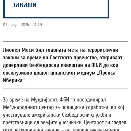
закани
07 август 2026 - 14:49
Лионел Меси бил главната мета на терористички
закани за време на Светското првенство, откриваат
доверливи безбедносни извештаи на ФБИ до кои
ексклузивно дошол шпанскиот медиум „Пренса
Иберика“.
За време на Мундијалот, ФБИ го координирал
Меѓународниот центар за полициска соработка, во кој
учествувале американски безбедносни служби и
претставници од земјите учеснички. Центарот ги следел
сите потенцијални закани – од терористички напади,