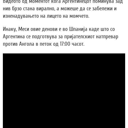
Видеото од моментот кога Аргентинецот поминува зад
нив брзо стана вирално, а можеше да се забележи и
изненадувањето на лицето на момчето.
Инаку, Меси овие денови е во Шпанија каде што со
Аргентина се подготвува за пријателскиот натпревар
против Ангола в петок од 17:00 часот.