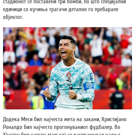
стадионот се поставени три бомби, по што специјални
единици со кучиња трагачи детално го пребарале
објектот.
Додека Меси бил најчеста мета на закани, Кристијано
Роналдо бил најчесто прогонуваниот фудбалер. Во
Хјустон бил уапсен маж кој се распрашувал каде е