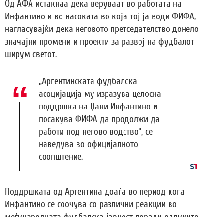
Од АФА истакнаа дека веруваат во работата на
Инфантино и во насоката во која тој ја води ФИФА,
нагласувајќи дека неговото претседателство донело
значајни промени и проекти за развој на фудбалот
ширум светот.
„Аргентинската фудбалска
асоцијација му изразува целосна
поддршка на Џани Инфантино и
посакува ФИФА да продолжи да
работи под негово водство“, се
наведува во официјалното
соопштение.
Поддршката од Аргентина доаѓа во период кога
Инфантино се соочува со различни реакции во
меѓународната фудбалска јавност поради одлуките