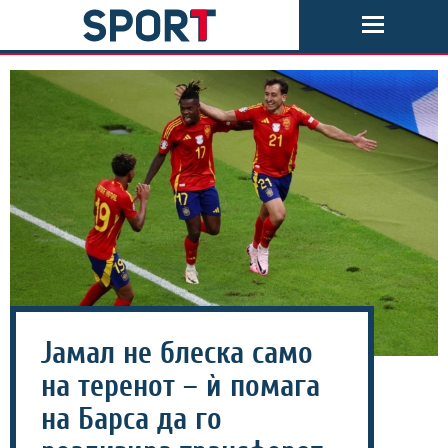
Јамал не блеска само
на теренот – ѝ помага
на Барса да го