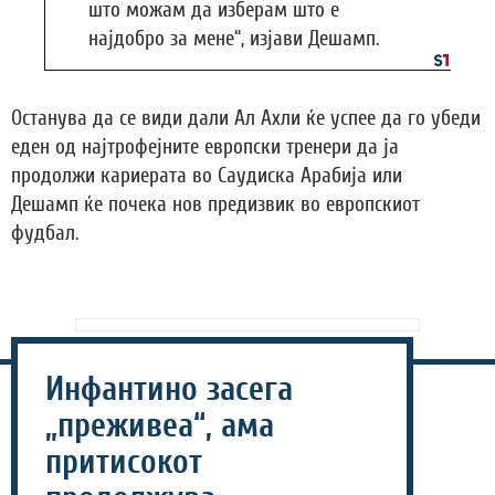
што можам да изберам што е
најдобро за мене“, изјави Дешамп.
Останува да се види дали Ал Ахли ќе успее да го убеди
еден од најтрофејните европски тренери да ја
продолжи кариерата во Саудиска Арабија или
Дешамп ќе почека нов предизвик во европскиот
фудбал.
Инфантино засега
„преживеа“, ама
притисокот