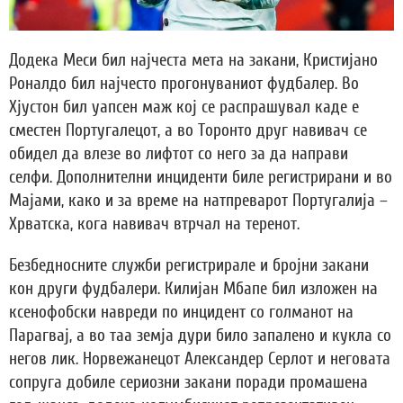
Додека Меси бил најчеста мета на закани, Кристијано
Роналдо бил најчесто прогонуваниот фудбалер. Во
Хјустон бил уапсен маж кој се распрашувал каде е
сместен Португалецот, а во Торонто друг навивач се
обидел да влезе во лифтот со него за да направи
селфи. Дополнителни инциденти биле регистрирани и во
Мајами, како и за време на натпреварот Португалија –
Хрватска, кога навивач втрчал на теренот.
Безбедносните служби регистрирале и бројни закани
кон други фудбалери. Килијан Мбапе бил изложен на
ксенофобски навреди по инцидент со голманот на
Парагвај, а во таа земја дури било запалено и кукла со
негов лик. Норвежанецот Александер Серлот и неговата
сопруга добиле сериозни закани поради промашена