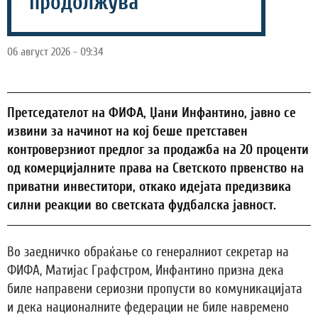
продолжува
06 август 2026 - 09:34
Претседателот на ФИФА, Џани Инфантино, јавно се
извини за начинот на кој беше претставен
контроверзниот предлог за продажба на 20 проценти
од комерцијалните права на Светското првенство на
приватни инвеститори, откако идејата предизвика
силни реакции во светската фудбалска јавност.
Во заедничко обраќање со генералниот секретар на
ФИФА, Матијас Графстром, Инфантино призна дека
биле направени сериозни пропусти во комуникацијата
и дека националните федерации не биле навремено