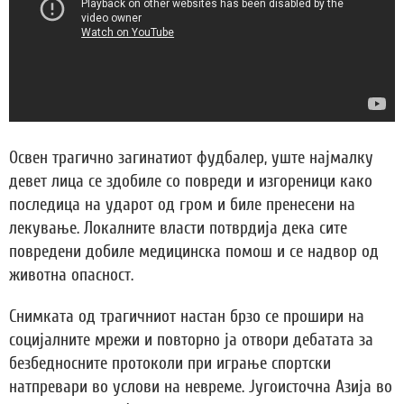
Освен трагично загинатиот фудбалер, уште најмалку
девет лица се здобиле со повреди и изгореници како
последица на ударот од гром и биле пренесени на
лекување. Локалните власти потврдија дека сите
повредени добиле медицинска помош и се надвор од
животна опасност.
Снимката од трагичниот настан брзо се прошири на
социјалните мрежи и повторно ја отвори дебатата за
безбедносните протоколи при играње спортски
натпревари во услови на невреме. Југоисточна Азија во