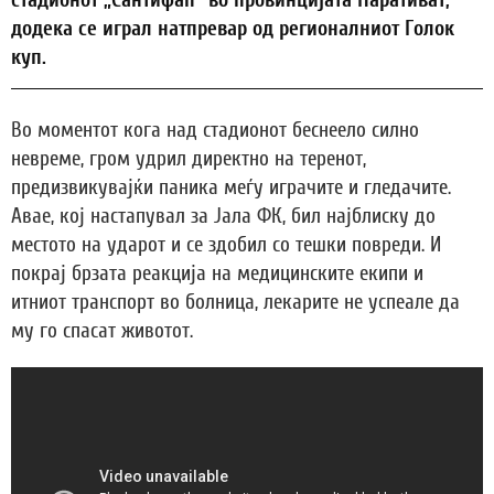
додека се играл натпревар од регионалниот Голок
куп.
Во моментот кога над стадионот беснеело силно
невреме, гром удрил директно на теренот,
предизвикувајќи паника меѓу играчите и гледачите.
Авае, кој настапувал за Јала ФК, бил најблиску до
местото на ударот и се здобил со тешки повреди. И
покрај брзата реакција на медицинските екипи и
итниот транспорт во болница, лекарите не успеале да
му го спасат животот.