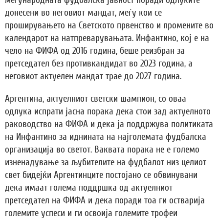
донесени во неговиот мандат, меѓу кои се
проширувањето на Светското првенство и промените во
календарот на натпреварувањата. Инфантино, кој е на
чело на ФИФА од 2016 година, беше реизбран за
претседател без противкандидат во 2023 година, а
неговиот актуелен мандат трае до 2027 година.
Аргентина, актуелниот светски шампион, со оваа
одлука испрати јасна порака дека стои зад актуелното
раководство на ФИФА и дека ја поддржува политиката
на Инфантино за иднината на најголемата фудбалска
организација во светот. Ваквата порака не е големо
изненадување за љубителите на фудбалот низ целиот
свет бидејќи Аргентинците постојано се обвинувани
дека имаат голема поддршка од актуелниот
претседател на ФИФА и дека поради тоа ги остварија
големите успеси и ги освоија големите трофеи