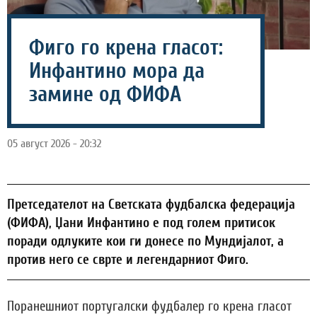
Фиго го крена гласот:
Инфантино мора да
замине од ФИФА
05 август 2026 - 20:32
Претседателот на Светската фудбалска федерација
(ФИФА), Џани Инфантино е под голем притисок
поради одлуките кои ги донесе по Мундијалот, а
против него се сврте и легендарниот Фиго.
Поранешниот португалски фудбалер го крена гласот