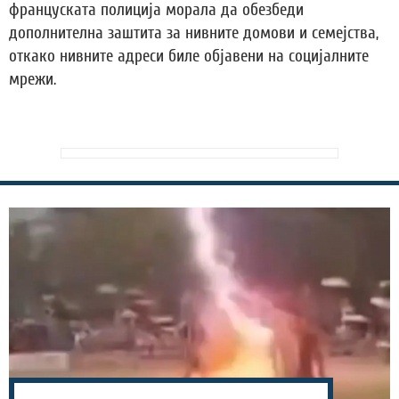
француската полиција морала да обезбеди
дополнителна заштита за нивните домови и семејства,
откако нивните адреси биле објавени на социјалните
мрежи.