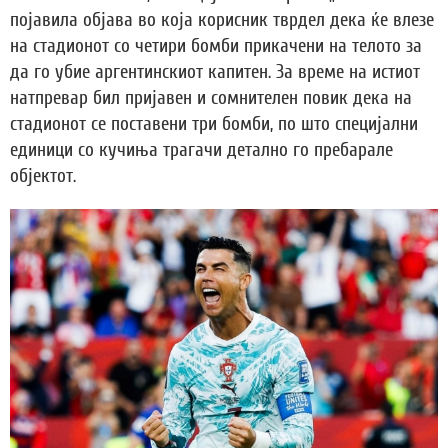
појавила објава во која корисник тврдел дека ќе влезе
на стадионот со четири бомби прикачени на телото за
да го убие аргентинскиот капитен. За време на истиот
натпревар бил пријавен и сомнителен повик дека на
стадионот се поставени три бомби, по што специјални
единици со кучиња трагачи детално го пребарале
објектот.