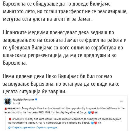
Барселона се обидуваше да го доведе Вилијамс
минатото лето, но тогаш трансферот не се реализираше,
меѓутоа сега улога на агент игра Јамал.
Шпанските медиуми пренесуваат дека веднаш по
завршувањето на сезоната Јамал се фрлил на работа и
го убедувал Вилијамс со кого одлично соработува во
шпанската репрезентација да му се придружи и во
Барселона.
Нема дилеми дека Нико Вилијамс би бил големо
засилување Барселона, но останува да се види како
целата ситуација ќе заврши.