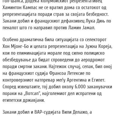
гол-шанса, додека колумбискиот репрезентативец
Хаминтон Кампас не се вратил дома со остатокот од
репрезентацијата поради страв за својата безбедност.
Закани добил и францускиот дефанзивец Лука Дињ по
пеналот што го направил против Ламин Јамал.
Особено драматична била ситуацијата со селекторот
Хон Мјонг-Бо и целата репрезентација на Јужна Кореја,
кои по елиминацијата морале под силно полициско
обезбедување да бидат спроведени до аеродромот
поради смртни закани. Најтежок случај, сепак, бил оној
на францускиот судија Франсоа Летексие по
контроверзниот натпревар меѓу Аргентина и Египет.
Според извештаите, тој добил околу 6.000 заканувачки
пораки на „Вотсап“, најголемиот дел испратени од
египетски државјани.
Закани добил и ВАР-судијата Вили Делажо, а