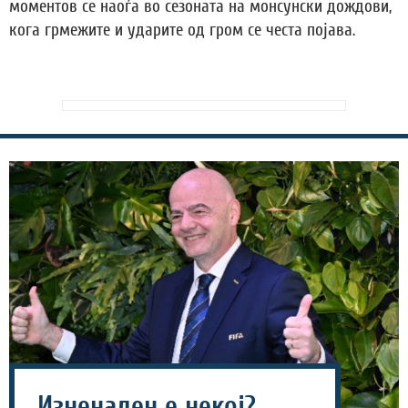
моментов се наоѓа во сезоната на монсунски дождови,
кога грмежите и ударите од гром се честа појава.
Изненаден е некој?