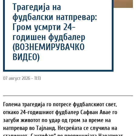
Трагедија на
фудбалски натпревар:
Гром усмрти 24-
годишен фудбалер
(ВОЗНЕМИРУВАЧКО
ВИДЕО)
07 август 2026 - 11:13
Голема трагедија го потресе фудбалскиот свет,
откако 24-годишниот фудбалер Сафван Авае го
загуби животот по удар од гром за време на
натпревар во Тајланд. Несреќата се случила на
стадионот „Сантифап“ во провинцијата Наративат,