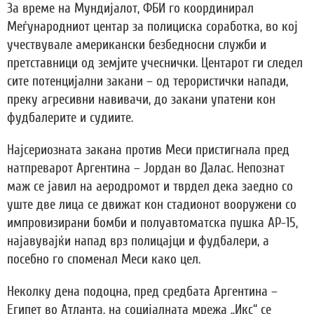
За време на Мундијалот, ФБИ го координирал
Меѓународниот центар за полициска соработка, во кој
учествувале американски безбедносни служби и
претставници од земјите учеснички. Центарот ги следел
сите потенцијални закани – од терористички напади,
преку агресивни навивачи, до закани упатени кон
фудбалерите и судиите.
Најсериозната закана против Меси пристигнала пред
натпреварот Аргентина – Јордан во Далас. Непознат
маж се јавил на аеродромот и тврдел дека заедно со
уште две лица се движат кон стадионот вооружени со
импровизирани бомби и полуавтоматска пушка АР-15,
најавувајќи напад врз полицајци и фудбалери, а
посебно го споменал Меси како цел.
Неколку дена подоцна, пред средбата Аргентина –
Египет во Атланта, на социјалната мрежа „Икс“ се