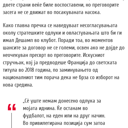
двете страни веќе биле воспоставени, но преговорите
засега не се движат во посакуваната насока.
Како главна пречка се наведуваат несогласувањата
околу стратешките одлуки и овластувањата што би ги
имал Дешамп во клубот. Поради тоа, во моментов
шансите за договор не се големи, освен ако не дојде до
неочекуван пресврт во преговорите. Искусниот
стручњак, кој ја предводеше Франција до светската
титула во 2018 година, по заминувањето од
националниот тим порача дека не брза со изборот на
нова средина.
„Сè уште немам донесено одлука за
мојата иднина. Ќе останам во
фудбалот, на еден или на друг начин.
Во привилегирана позиција сум затоа