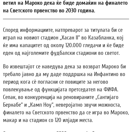
ветил на Мароко дека ќе биде домаќин на финалето
на Светското првенство во 2030 година.
Според информациите, натпреварот за титулата би се
играл на новиот стадион „Хасан II“ во Казабланка, кој
ќе има капацитет од околу 120.000 гледачи и ќе биде
еден од најголемите фудбалски стадиони во светот.
Во извештајот се наведува дека за возврат Мароко би
требало јавно да му даде поддршка на Инфантино во
период кога сè погласни се повиците за негово
повлекување од функцијата претседател на ФИФА.
Сепак, во конкуренција на реновираните „Сантијаго
Бернабе“ и „Камп Ноу“, неверојатно звучи можноста,
финалето на Светското првенство да се игра во Мароко,
макар и на стадион со 120 илјади места.