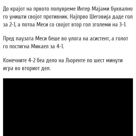
До крајот на првото полувреме Интер Мајами буквално
го уништи својот противник. Најпрво Шеговија даде гол
за 2-1, а потоа Меси со својот втор гол зголеми на 3-1.
Пред паузата Меси беше во улога на асистент, а голот
го постигна Микаел за 4-1.
Конечните 4-2 беа дело на Љоренте по шест минути
игра во вториот дел.