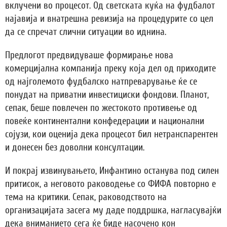
вклучени во процесот. Од светската куќа на фудбалот
најавија и внатрешна ревизија на процедурите со цел
да се спречат слични ситуации во иднина.
Предлогот предвидуваше формирање нова
комерцијална компанија преку која дел од приходите
од најголемото фудбалско натпреварување ќе се
понудат на приватни инвестициски фондови. Планот,
сепак, беше повлечен по жестокото противење од
повеќе континентални конфедерации и национални
сојузи, кои оценија дека процесот бил нетранспарентен
и донесен без доволни консултации.
И покрај извинувањето, Инфантино останува под силен
притисок, а неговото раководење со ФИФА повторно е
тема на критики. Сепак, раководството на
организацијата засега му даде поддршка, нагласувајќи
дека вниманието сега ќе биде насочено кон